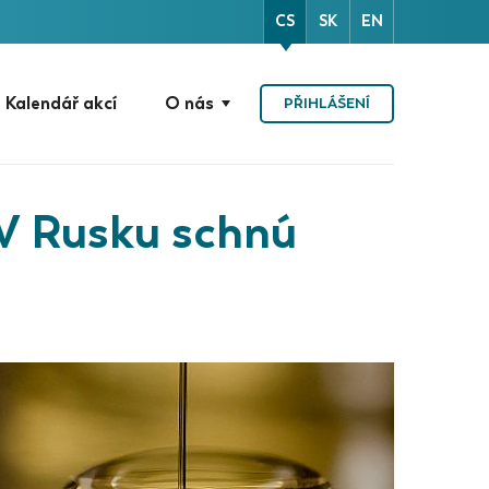
CS
SK
EN
Kalendář akcí
O nás
PŘIHLÁŠENÍ
 V Rusku schnú