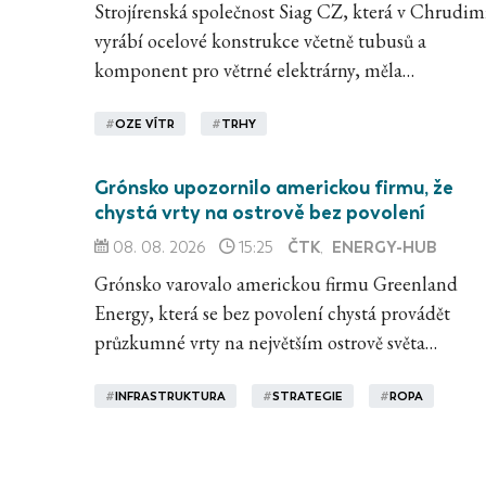
Strojírenská společnost Siag CZ, která v Chrudim
vyrábí ocelové konstrukce včetně tubusů a
komponent pro větrné elektrárny, měla…
#
OZE VÍTR
#
TRHY
Grónsko upozornilo americkou firmu, že
chystá vrty na ostrově bez povolení
ČTK
ENERGY-HUB
08. 08. 2026
15:25
,
Grónsko varovalo americkou firmu Greenland
Energy, která se bez povolení chystá provádět
průzkumné vrty na největším ostrově světa…
#
INFRASTRUKTURA
#
STRATEGIE
#
ROPA