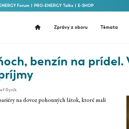
ENERGY Forum
|
PRO-ENERGY Talks
|
E-SHOP
Zprávy z oboru
Témata
och, benzín na prídel.
príjmy
ef Ryník
bariéry na dovoz pohonných látok, ktoré mali