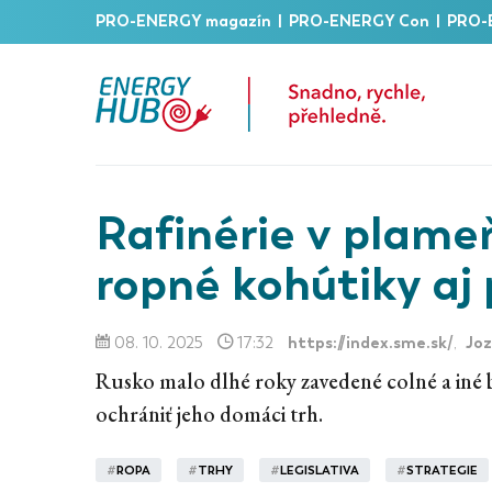
PRO-ENERGY magazín
|
PRO-ENERGY Con
|
PRO-
Rafinérie v plameň
ropné kohútiky aj 
https://index.sme.sk/
Joz
08. 10. 2025
17:32
,
Rusko malo dlhé roky zavedené colné a iné 
ochrániť jeho domáci trh.
#
ROPA
#
TRHY
#
LEGISLATIVA
#
STRATEGIE