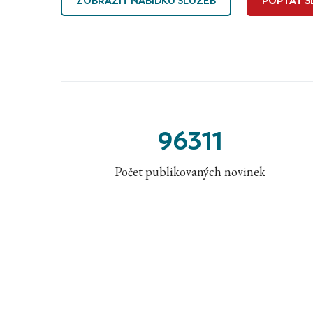
ZOBRAZIT NABÍDKU SLUŽEB
POPTAT S
96311
Počet publikovaných novinek