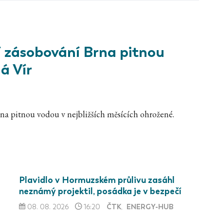
í zásobování Brna pitnou
á Vír
na pitnou vodou v nejbližších měsících ohrožené.
Plavidlo v Hormuzském průlivu zasáhl
neznámý projektil, posádka je v bezpečí
ČTK
ENERGY-HUB
08. 08. 2026
16:20
,