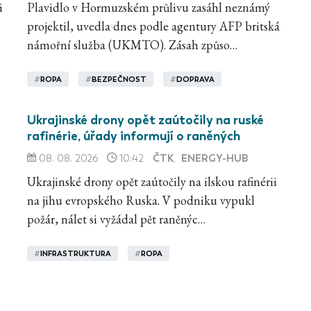
i
Plavidlo v Hormuzském průlivu zasáhl neznámý
projektil, uvedla dnes podle agentury AFP britská
námořní služba (UKMTO). Zásah způso…
#
ROPA
#
BEZPEČNOST
#
DOPRAVA
Ukrajinské drony opět zaútočily na ruské
rafinérie, úřady informují o raněných
ČTK
ENERGY-HUB
08. 08. 2026
10:42
,
Ukrajinské drony opět zaútočily na ilskou rafinérii
na jihu evropského Ruska. V podniku vypukl
požár, nálet si vyžádal pět raněnýc…
#
INFRASTRUKTURA
#
ROPA