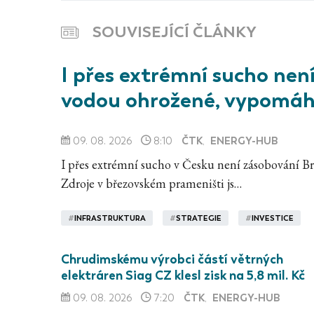
SOUVISEJÍCÍ ČLÁNKY
I přes extrémní sucho nen
vodou ohrožené, vypomáh
ČTK
ENERGY-HUB
09. 08. 2026
8:10
,
I přes extrémní sucho v Česku není zásobování Br
Zdroje v březovském prameništi js…
#
INFRASTRUKTURA
#
STRATEGIE
#
INVESTICE
Chrudimskému výrobci částí větrných
elektráren Siag CZ klesl zisk na 5,8 mil. Kč
ČTK
ENERGY-HUB
09. 08. 2026
7:20
,