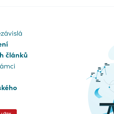
závislá
ení
h článků
rámci
ského