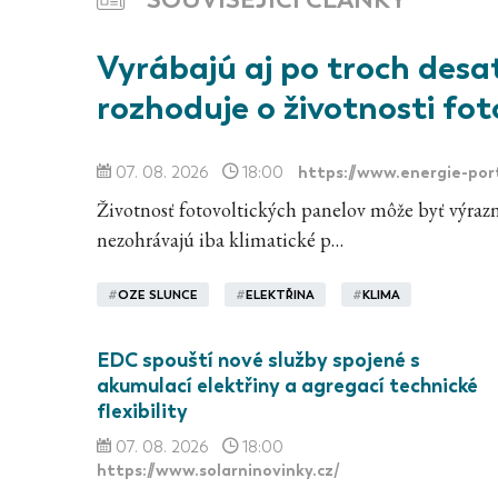
Vyrábajú aj po troch desať
rozhoduje o životnosti fo
https://www.energie-port
07. 08. 2026
18:00
Životnosť fotovoltických panelov môže byť výraz
nezohrávajú iba klimatické p…
#
OZE SLUNCE
#
ELEKTŘINA
#
KLIMA
EDC spouští nové služby spojené s
akumulací elektřiny a agregací technické
flexibility
07. 08. 2026
18:00
https://www.solarninovinky.cz/