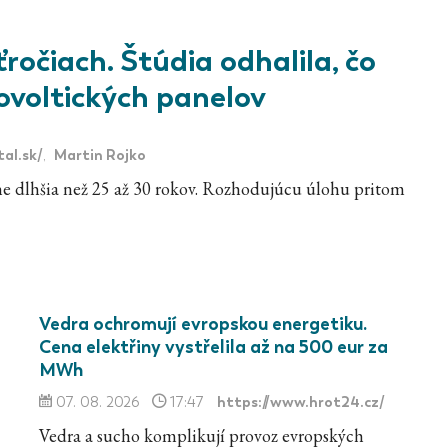
ročiach. Štúdia odhalila, čo
tovoltických panelov
al.sk/
Martin Rojko
,
ne dlhšia než 25 až 30 rokov. Rozhodujúcu úlohu pritom
Vedra ochromují evropskou energetiku.
Cena elektřiny vystřelila až na 500 eur za
MWh
https://www.hrot24.cz/
07. 08. 2026
17:47
Vedra a sucho komplikují provoz evropských