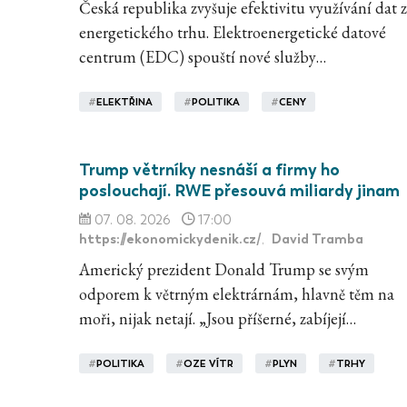
Česká republika zvyšuje efektivitu využívání dat z
energetického trhu. Elektroenergetické datové
centrum (EDC) spouští nové služby…
#
ELEKTŘINA
#
POLITIKA
#
CENY
Trump větrníky nesnáší a firmy ho
poslouchají. RWE přesouvá miliardy jinam
07. 08. 2026
17:00
https://ekonomickydenik.cz/
David Tramba
,
Americký prezident Donald Trump se svým
odporem k větrným elektrárnám, hlavně těm na
moři, nijak netají. „Jsou příšerné, zabíjejí…
#
POLITIKA
#
OZE VÍTR
#
PLYN
#
TRHY