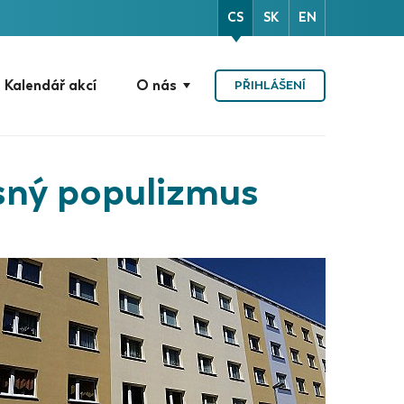
CS
SK
EN
Kalendář akcí
O nás
PŘIHLÁŠENÍ
sný populizmus