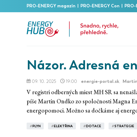
PRO-ENERGY magazín
|
PRO-ENERGY Con
|
PRO-
Názor. Adresná e
energie-portal.sk
Marti
09. 10. 2025
19:00
,
V registri odberných miest MH SR sa nenašl
píše Martin Ondko zo spoločnosti Magna Ene
energopomoci. Možno sa dočkáme aj energo
#
PLYN
#
ELEKTŘINA
#
DOTACE
#
STRATEGIE