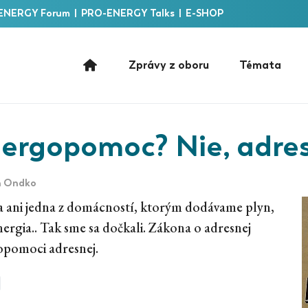
ENERGY Forum
|
PRO-ENERGY Talks
|
E-SHOP
Zprávy z oboru
Témata
nergopomoc? Nie, adre
n Ondko
a ani jedna z domácností, ktorým dodávame plyn,
rgia.. Tak sme sa dočkali. Zákona o adresnej
pomoci adresnej.