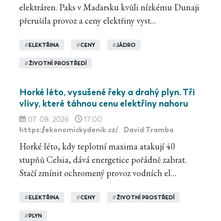
elektráren. Paks v Maďarsku kvůli nízkému Dunaji
přerušila provoz a ceny elektřiny vyst…
#
ELEKTŘINA
#
CENY
#
JÁDRO
#
ŽIVOTNÍ PROSTŘEDÍ
Horké léto, vysušené řeky a drahý plyn. Tři
vlivy, které táhnou cenu elektřiny nahoru
07. 08. 2026
17:00
https://ekonomickydenik.cz/
David Tramba
,
Horké léto, kdy teplotní maxima atakují 40
stupňů Celsia, dává energetice pořádně zabrat.
Stačí zmínit ochromený provoz vodních el…
#
ELEKTŘINA
#
CENY
#
ŽIVOTNÍ PROSTŘEDÍ
#
PLYN