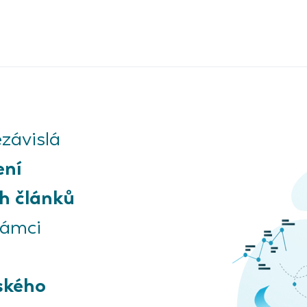
závislá
ení
h článků
rámci
ského