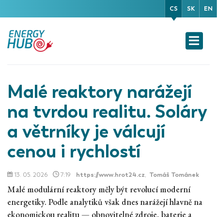
CS
SK
EN
Malé reaktory narážejí
na tvrdou realitu. Soláry
a větrníky je válcují
cenou i rychlostí
13. 05. 2026
7:19
https://www.hrot24.cz
,
Tomáš Tománek
Malé modulární reaktory měly být revolucí moderní
energetiky. Podle analytiků však dnes narážejí hlavně na
ekonomickou realitu — obnovitelné zdroje, baterie a