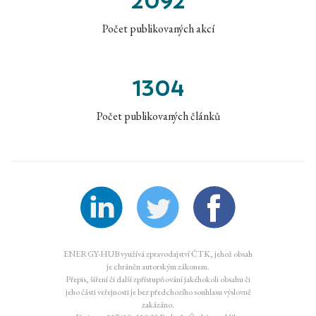
2092
Počet publikovaných akcí
1304
Počet publikovaných článků
ENERGY-HUB využívá zpravodajství ČTK, jehož obsah
je chráněn autorským zákonem.
Přepis, šíření či další zpřístupňování jakéhokoli obsahu či
jeho části veřejnosti je bez předchozího souhlasu výslovně
zakázáno.