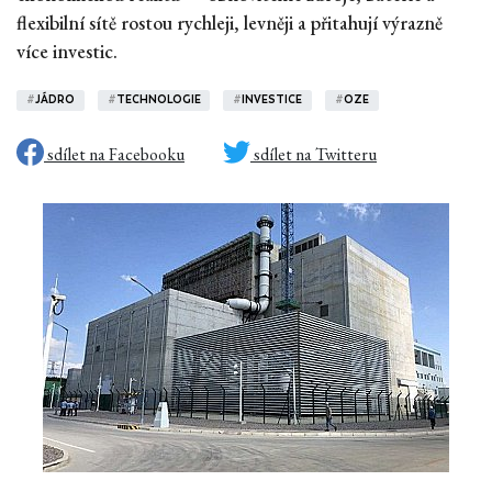
flexibilní sítě rostou rychleji, levněji a přitahují výrazně
více investic.
#
JÁDRO
#
TECHNOLOGIE
#
INVESTICE
#
OZE
sdílet na Facebooku
sdílet na Twitteru