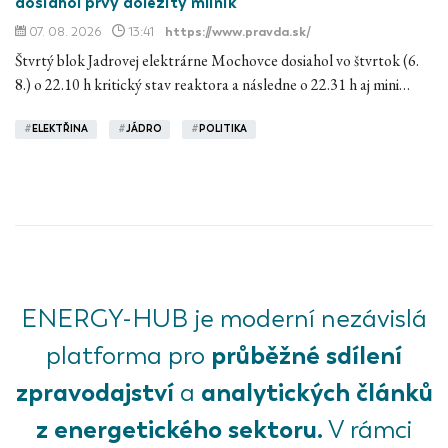
dosiahol prvý dôležitý míľnik
07. 08. 2026
13:41
https://www.pravda.sk/
Štvrtý blok Jadrovej elektrárne Mochovce dosiahol vo štvrtok (6.
8.) o 22.10 h kritický stav reaktora a následne o 22.31 h aj mini…
#
ELEKTŘINA
#
JÁDRO
#
POLITIKA
ENERGY-HUB je moderní nezávislá
průběžné sdílení
platforma pro
zpravodajství
analytických článků
a
z energetického sektoru.
V rámci