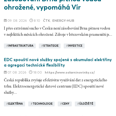
ohrožené, vypomáhá Vír
09. 08. 2026
8:10
ČTK
,
ENERGY-HUB
I přes extrémní sucho v Česku není zásobování Brna pitnou vodou
v nejbližších měsících ohrožené. Zdroje v březovském prameništi js…
#
INFRASTRUKTURA
#
STRATEGIE
#
INVESTICE
EDC spouští nové služby spojené s akumulací elektřiny
a agregací technické flexibility
07. 08. 2026
18:00
https://www.solarninovinky.cz/
Česká republika zvyšuje efektivitu využívání dat z energetického
trhu. Elektroenergetické datové centrum (EDC) spouští nové
služby…
#
ELEKTŘINA
#
TECHNOLOGIE
#
CENY
#
ÚLOŽIŠTĚ