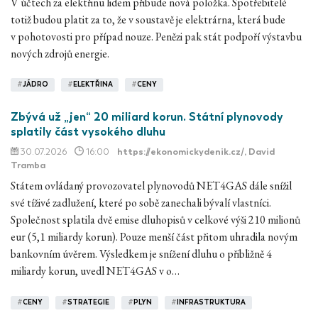
V účtech za elektřinu lidem přibude nová položka. Spotřebitelé
totiž budou platit za to, že v soustavě je elektrárna, která bude
v pohotovosti pro případ nouze. Penězi pak stát podpoří výstavbu
nových zdrojů energie.
#
JÁDRO
#
ELEKTŘINA
#
CENY
Zbývá už „jen“ 20 miliard korun. Státní plynovody
splatily část vysokého dluhu
30.07.2026
16:00
https://ekonomickydenik.cz/
, David
Tramba
Státem ovládaný provozovatel plynovodů NET4GAS dále snížil
své tíživé zadlužení, které po sobě zanechali bývalí vlastníci.
Společnost splatila dvě emise dluhopisů v celkové výši 210 milionů
eur (5,1 miliardy korun). Pouze menší část přitom uhradila novým
bankovním úvěrem. Výsledkem je snížení dluhu o přibližně 4
miliardy korun, uvedl NET4GAS v o…
#
CENY
#
STRATEGIE
#
PLYN
#
INFRASTRUKTURA