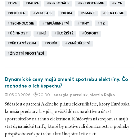
#
OZE
#
PALIVA
#
PERSONÁLIE
#
PETROCHEMIE
#
PLYN
#
POLITIKA
#
REGULACE
#
ROPA
#
SMART
#
STRATEGIE
#
TECHNOLOGIE
#
TEPLÁRENSTVÍ
#
TRHY
#
TZ
#
ÚČINNOST
#
UHLÍ
#
ÚLOŽIŠTĚ
#
ÚSPORY
#
VĚDA A VÝZKUM
#
VODÍK
#
ZEMĚDĚLSTVÍ
#
ŽIVOTNÍ PROSTŘEDÍ
Dynamické ceny majú zmeniť spotrebu elektriny. Čo
rozhodne o ich úspechu?
05.08.2026
20:00
energie-portal.sk
, Martin Rojko
Súčasťou opatrení Akčného plánu elektrifikácie, ktorý Európska
komisia predstavila v júli, je väčší dôraz na aktívnu účasť
spotrebiteľov na trhu s elektrinou. Kľúčovým nástrojom sa majú
stať dynamické tarify, ktoré by motivovali domácnosti aj podniky
prispôsobovať spotrebu aktuálnej situácii v sieti.