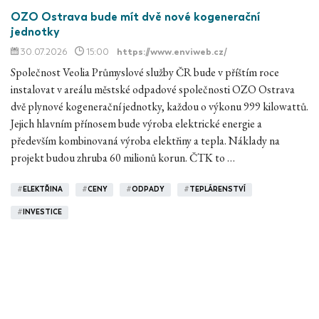
OZO Ostrava bude mít dvě nové kogenerační
jednotky
30.07.2026
15:00
https://www.enviweb.cz/
Společnost Veolia Průmyslové služby ČR bude v příštím roce
instalovat v areálu městské odpadové společnosti OZO Ostrava
dvě plynové kogenerační jednotky, každou o výkonu 999 kilowattů.
Jejich hlavním přínosem bude výroba elektrické energie a
především kombinovaná výroba elektřiny a tepla. Náklady na
projekt budou zhruba 60 milionů korun. ČTK to …
#
ELEKTŘINA
#
CENY
#
ODPADY
#
TEPLÁRENSTVÍ
#
INVESTICE
Doba levných solárních panelů a baterií končí. Bude
dráž
30.07.2026
14:59
https://www.seznamzpravy.cz/
, Sofie
Krýžová
Vývoj cen solárů a baterií zažívá zlom. Většina se do České