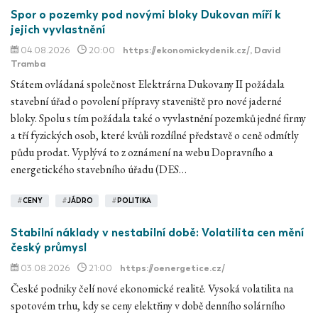
Spor o pozemky pod novými bloky Dukovan míří k
jejich vyvlastnění
04.08.2026
20:00
https://ekonomickydenik.cz/
, David
Tramba
Státem ovládaná společnost Elektrárna Dukovany II požádala
stavební úřad o povolení přípravy staveniště pro nové jaderné
bloky. Spolu s tím požádala také o vyvlastnění pozemků jedné firmy
a tří fyzických osob, které kvůli rozdílné představě o ceně odmítly
půdu prodat. Vyplývá to z oznámení na webu Dopravního a
energetického stavebního úřadu (DES…
#
CENY
#
JÁDRO
#
POLITIKA
Stabilní náklady v nestabilní době: Volatilita cen mění
český průmysl
03.08.2026
21:00
https://oenergetice.cz/
České podniky čelí nové ekonomické realitě. Vysoká volatilita na
spotovém trhu, kdy se ceny elektřiny v době denního solárního