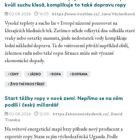
kvůli suchu klesá, komplikuje to také dopravu ropy
02.08.2026
14:05
https://www.irozhlas.cz/
, Jana Václavíková
Vysoké teploty a sucho lze v Evropě názorně pozorovat na
klesajících hladinách řek. Zatímco někde odkrytá dna odhalila staré
vraky nebo ostatky mamuta, jinde nedostatek vody komplikuje
lodní nákladní dopravu. Ta do vnitrozemí přiváží například obilí,
železnou rudu nebo také ropu. Situace může mít výrazné
ekonomické dopady.
#
CENY
#
JÁDRO
#
ROPA
#
DOPRAVA
#
ŽIVOTNÍ PROSTŘEDÍ
Start těžby ropy v nové zemi. Nepřímo se na něm
podílí i český miliardář
02.08.2026
12:00
https://ekonomickydenik.cz/
, David
Tramba
Na světové energetické mapě brzy přibude nový producent a
exportér ropy. Stane se jím východoafrická Uganda. Podle