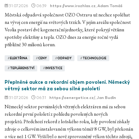
31.07.2026
06:39
https://www.irozhlas.cz
, Adam Tomáš
Městská odpadová společnost OZO Ostrava už nechce spoléhat
na vývoj cen energií na světových trzích. V jejím areálu společnost
Veolia postaví dvě kogenerační jednotky, které pokryjí většinu
spotřeby elektřiny a tepla. OZO dnes za energie ročně vydá
přibližně 30 milionů korun.
#
ELEKTŘINA
#
CENY
#
ODPADY
#
TECHNOLOGIE
#
TEPLÁRENSTVÍ
#
INVESTICE
Přeplněné aukce a rekordní objem povolení. Německý
větrný sektor má za sebou silné pololetí
31.07.2026
06:31
https://oenergetice.cz/
, Jan Budín
Německý sektor pevninských větrných elektráren má za sebou
rekordní první pololetí z pohledu povolených nových
projektů. Předchozí rekord z loňského roku, kdy povolení získaly
zdroje o celkovém instalovaném výkonu téměř 8 GW, byl překonán
o více než 1 GW. Vyšší byl o nově zprovozněný výkon těchto zdrojů,