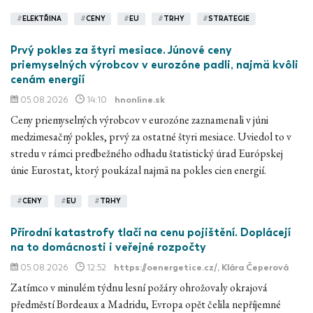
#
ELEKTŘINA
#
CENY
#
EU
#
TRHY
#
STRATEGIE
Prvý pokles za štyri mesiace. Júnové ceny
priemyselných výrobcov v eurozóne padli, najmä kvôli
cenám energií
05.08.2026
14:10
hnonline.sk
Ceny priemyselných výrobcov v eurozóne zaznamenali v júni
medzimesačný pokles, prvý za ostatné štyri mesiace. Uviedol to v
stredu v rámci predbežného odhadu štatistický úrad Európskej
únie Eurostat, ktorý poukázal najmä na pokles cien energií.
#
CENY
#
EU
#
TRHY
Přírodní katastrofy tlačí na cenu pojištění. Doplácejí
na to domácnosti i veřejné rozpočty
05.08.2026
12:52
https://oenergetice.cz/
, Klára Čeperová
Zatímco v minulém týdnu lesní požáry ohrožovaly okrajová
předměstí Bordeaux a Madridu, Evropa opět čelila nepříjemné