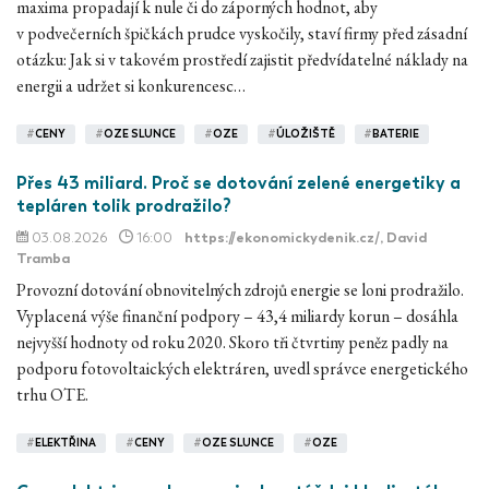
maxima propadají k nule či do záporných hodnot, aby
v podvečerních špičkách prudce vyskočily, staví firmy před zásadní
otázku: Jak si v takovém prostředí zajistit předvídatelné náklady na
energii a udržet si konkurencesc…
#
CENY
#
OZE SLUNCE
#
OZE
#
ÚLOŽIŠTĚ
#
BATERIE
Přes 43 miliard. Proč se dotování zelené energetiky a
tepláren tolik prodražilo?
03.08.2026
16:00
https://ekonomickydenik.cz/
, David
Tramba
Provozní dotování obnovitelných zdrojů energie se loni prodražilo.
Vyplacená výše finanční podpory – 43,4 miliardy korun – dosáhla
nejvyšší hodnoty od roku 2020. Skoro tři čtvrtiny peněz padly na
podporu fotovoltaických elektráren, uvedl správce energetického
trhu OTE.
#
ELEKTŘINA
#
CENY
#
OZE SLUNCE
#
OZE