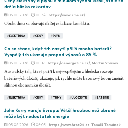
Ceny elektriny a plynu v minulom týždni klesli, stále sa
držia blízko rekordov
03.08.2026
08:34
https://www.sme.sk/
Obchodníci sa obávajú ďalšej eskalácie konfliktu.
#
ELEKTŘINA
#
CENY
#
PLYN
Co se stane, když trh zasytí příliš mnoho baterií?
Vyspělý trh ukazuje propad výnosů o 85 %
03.08.2026
08:17
https://oenergetice.cz/
, Martin Voříšek
Australský trh, který patří k nejvyspělejším z hlediska rozvoje
bateriových úložišť, ukazuje, jak rychle může bateriový boom změnit
slibnou ekonomiku úložišť.
#
ELEKTŘINA
#
CENY
#
TRHY
#
ÚLOŽIŠTĚ
#
BATERIE
John Kerry varuje Evropu: Větší hrozbou než zbraně
může být nedostatek energie
03.08.2026
06:03
https://www.hrot24.cz
, Tomáš Tománek