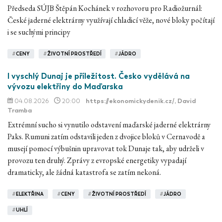
Předseda SÚJB Štěpán Kochánek v rozhovoru pro Radiožurnál:
České jaderné elektrárny využívají chladicí věže, nové bloky počítají
i se suchými principy
#
CENY
#
ŽIVOTNÍ PROSTŘEDÍ
#
JÁDRO
I vyschlý Dunaj je příležitost. Česko vydělává na
vývozu elektřiny do Maďarska
04.08.2026
20:00
https://ekonomickydenik.cz/
, David
Tramba
Extrémní sucho si vynutilo odstavení maďarské jaderné elektrárny
Paks. Rumuni zatím odstavili jeden z dvojice bloků v Cernavodě a
musejí pomocí výbušnin upravovat tok Dunaje tak, aby udrželi v
provozu ten druhý. Zprávy z evropské energetiky vypadají
dramaticky, ale žádná katastrofa se zatím nekoná.
#
ELEKTŘINA
#
CENY
#
ŽIVOTNÍ PROSTŘEDÍ
#
JÁDRO
#
UHLÍ