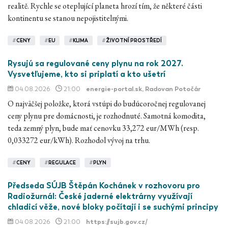
realitě. Rychle se oteplující planeta hrozí tím, že některé části
kontinentu se stanou nepojistitelnými.
#
CENY
#
EU
#
KLIMA
#
ŽIVOTNÍ PROSTŘEDÍ
Rysujú sa regulované ceny plynu na rok 2027.
Vysvetľujeme, kto si priplatí a kto ušetrí
04.08.2026
21:00
energie-portal.sk
, Radovan Potočár
O najväčšej položke, ktorá vstúpi do budúcoročnej regulovanej
ceny plynu pre domácnosti, je rozhodnuté. Samotná komodita,
teda zemný plyn, bude mať cenovku 33,272 eur/MWh (resp.
0,033272 eur/kWh). Rozhodol vývoj na trhu.
#
CENY
#
REGULACE
#
PLYN
Předseda SÚJB Štěpán Kochánek v rozhovoru pro
Radiožurnál: České jaderné elektrárny využívají
chladicí věže, nové bloky počítají i se suchými principy
04.08.2026
21:00
https://sujb.gov.cz/