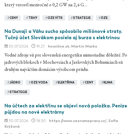
který vzrostl meziročně o 0,2 GW na 2,4 G…
#
CENY
#
TRHY
#
OZE VÍTR
#
STRATEGIE
#
OZE
Na Dunaji a Váhu sucho spôsobilo miliónové straty.
Tučný účet Slovákom posiela aj burza s elektrinou
30.07.2026
19:27
hnonline.sk
, Martin Marko
Vodné zdroje sú pre slovenskú energetiku mimoriadne dôležité. Po
jadrových blokoch v Mochovciach a Jaslovských Bohuniciach sú
druhým najväčším domácim výrobcom prúdu.
#
JÁDRO
#
OZE VODA
#
ELEKTŘINA
#
CENY
#
KLIMA
#
STRATEGIE
Na účtech za elektřinu se objeví nová položka. Peníze
půjdou na nové elektrárny
30.07.2026
18:30
https://www.seznamzpravy.cz/
, Sofie
Krýžová