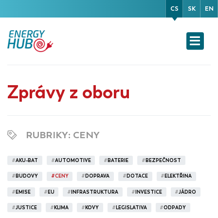
CS
SK
EN
Zprávy z oboru
RUBRIKY
: CENY
#
AKU-BAT
#
AUTOMOTIVE
#
BATERIE
#
BEZPEČNOST
#
BUDOVY
#
CENY
#
DOPRAVA
#
DOTACE
#
ELEKTŘINA
#
EMISE
#
EU
#
INFRASTRUKTURA
#
INVESTICE
#
JÁDRO
#
JUSTICE
#
KLIMA
#
KOVY
#
LEGISLATIVA
#
ODPADY