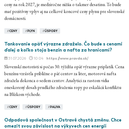
ceny na rok 2027, je medziročne nižšia o takmer desatinu. To bude
mať pozitívny vplyv aj na celkové koncové ceny plynu pre slovenské
domácnosti.
#
CENY
#
PLYN
#
ÚSPORY
Tankovanie opäť výrazne zdraželo. Čo bude s cenami
ďalej a koľko stoja benzín a nafta za hranicami?
31.07.2026
10:04
https://www.pravda.sk/
Slovenskí motoristi si počas 30. týždňa opäť výrazne priplatili. Cena
benzínu vzrástla približne o päť centov za liter, motorová nafta
zdražela dokonca o sedem centov. Analytici za rastom vidia
oneskorený dosah prudkého zdraženia ropy po eskalácii konfliktu
na Blízkom východe.
#
CENY
#
ÚSPORY
#
PALIVA
Odpadová společnost v Ostravě chystá změnu. Chce
omezit svou závislost na výkyvech cen energií