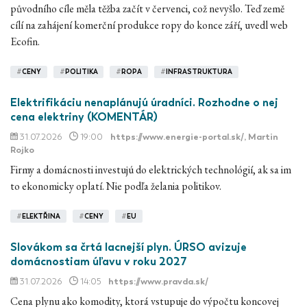
původního cíle měla těžba začít v červenci, což nevyšlo. Teď země
cílí na zahájení komerční produkce ropy do konce září, uvedl web
Ecofin.
#
CENY
#
POLITIKA
#
ROPA
#
INFRASTRUKTURA
Elektrifikáciu nenaplánujú úradníci. Rozhodne o nej
cena elektriny (KOMENTÁR)
31.07.2026
19:00
https://www.energie-portal.sk/
, Martin
Rojko
Firmy a domácnosti investujú do elektrických technológií, ak sa im
to ekonomicky oplatí. Nie podľa želania politikov.
#
ELEKTŘINA
#
CENY
#
EU
Slovákom sa črtá lacnejší plyn. ÚRSO avizuje
domácnostiam úľavu v roku 2027
31.07.2026
14:05
https://www.pravda.sk/
Cena plynu ako komodity, ktorá vstupuje do výpočtu koncovej