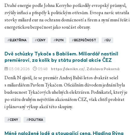
Drahé energie podle Johna Kerryho poškodily evropský průmysl,
zvýšily inflaci a přispěly k politickým otřesům. Evropa navíc utratila
stovky miliard eur na ochranu domácností a firem a nyní musí řešit i
energetickou bezpečnost jako součást obrany.
#
ELEKTŘINA
#
CENY
#
PLYN
#
BEZPEČNOST
#
EU
Dvě schůzky Tykače s Babišem. Miliardář nastínil
premiérovi, za kolik by státu prodal akcie ČEZ
03.08.2026
05:48
https://denikn.cz/
, Zdislava Pokorná
Deník N zjistil, že se premiér Andrej Babiš letos dvakrát sešel
s miliardářem Pavlem Tykačem. Oficiálním důvodem jednání byla
budoucnost Tykačových uhelných elektráren. Podnikatel, který je
po státu druhým největším akcionářem ČEZ, však chtěl probírat
i plánovaný výkup akcií této skupiny.
#
CENY
#
POLITIKA
Méně naložené lodě a stoupající cena. Hladina Rýna