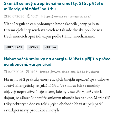
Skončil cenový strop benzinu a nafty. Stát přišel o
miliardy, dál záleží na trhu
20.07.2026
10:31
https://www.seznamzpravy.cz/
Vládní regulace cen pohonných hmot skončila, ceny paliv na
tuzemských čerpacích stanicích se tak ode dneška po více než
třech měsících opět řídí už jen podle tržních mechanismů.
#
REGULACE
#
CENY
#
PALIVA
Nebezpečné smlouvy na energie. Můžete přijít o právo
na ukončení, varuje úřad
16.07.2026
15:46
https://www.idnes.cz/
, Dáša Hyklová
Na nejnovější praktiky energetických šmejdů upozorňuje v tiskové
zprávě Energetický regulační úřad. Ve smlouvách se mnohdy
objevují nepravdivé údaje o tom, kde byly uzavřeny, což vede k
dojmu, že zákazník nemůže smlouvu ukončit bez sankce. Mezi další
triky některých dodavatelů a jejich obchodních zástupců patří
zavádějící názvy produktů či nevýh…