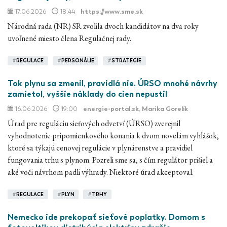
17.06.2026
18:44
https://www.sme.sk
Národná rada (NR) SR zvolila dvoch kandidátov na dva roky
uvoľnené miesto člena Regulačnej rady.
#
REGULACE
#
PERSONÁLIE
#
STRATEGIE
Tok plynu sa zmenil, pravidlá nie. ÚRSO mnohé návrhy
zamietol, vyššie náklady do cien nepustil
16.06.2026
19:00
energie-portal.sk
, Marika Gorelík
Úrad pre reguláciu sieťových odvetví (ÚRSO) zverejnil
vyhodnotenie pripomienkového konania k dvom novelám vyhlášok,
ktoré sa týkajú cenovej regulácie v plynárenstve a pravidiel
fungovania trhu s plynom. Pozreli sme sa, s čím regulátor prišiel a
aké voči návrhom padli výhrady. Niektoré úrad akceptoval.
#
REGULACE
#
PLYN
#
TRHY
Nemecko ide prekopať sieťové poplatky. Domom s