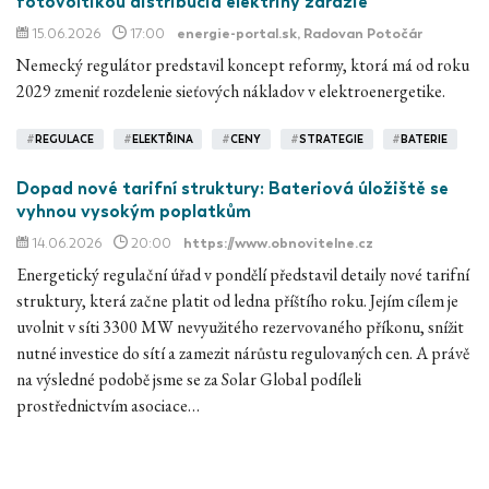
fotovoltikou distribúcia elektriny zdražie
15.06.2026
17:00
energie-portal.sk
, Radovan Potočár
Nemecký regulátor predstavil koncept reformy, ktorá má od roku
2029 zmeniť rozdelenie sieťových nákladov v elektroenergetike.
#
REGULACE
#
ELEKTŘINA
#
CENY
#
STRATEGIE
#
BATERIE
Dopad nové tarifní struktury: Bateriová úložiště se
vyhnou vysokým poplatkům
14.06.2026
20:00
https://www.obnovitelne.cz
Energetický regulační úřad v pondělí představil detaily nové tarifní
struktury, která začne platit od ledna příštího roku. Jejím cílem je
uvolnit v síti 3300 MW nevyužitého rezervovaného příkonu, snížit
nutné investice do sítí a zamezit nárůstu regulovaných cen. A právě
na výsledné podobě jsme se za Solar Global podíleli
prostřednictvím asociace…
#
REGULACE
#
ELEKTŘINA
#
CENY
#
BATERIE