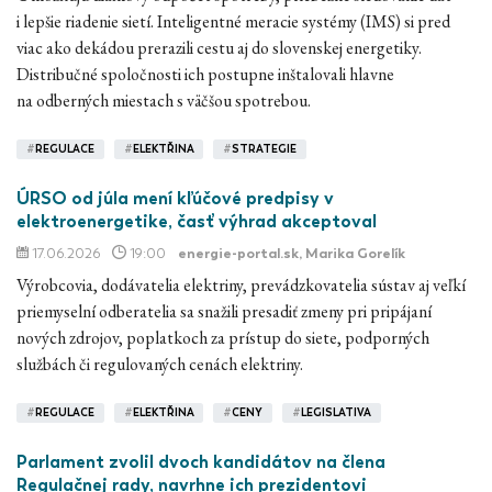
i lepšie riadenie sietí. Inteligentné meracie systémy (IMS) si pred
viac ako dekádou prerazili cestu aj do slovenskej energetiky.
Distribučné spoločnosti ich postupne inštalovali hlavne
na odberných miestach s väčšou spotrebou.
#
REGULACE
#
ELEKTŘINA
#
STRATEGIE
ÚRSO od júla mení kľúčové predpisy v
elektroenergetike, časť výhrad akceptoval
17.06.2026
19:00
energie-portal.sk
, Marika Gorelík
Výrobcovia, dodávatelia elektriny, prevádzkovatelia sústav aj veľkí
priemyselní odberatelia sa snažili presadiť zmeny pri pripájaní
nových zdrojov, poplatkoch za prístup do siete, podporných
službách či regulovaných cenách elektriny.
#
REGULACE
#
ELEKTŘINA
#
CENY
#
LEGISLATIVA
Parlament zvolil dvoch kandidátov na člena
Regulačnej rady, navrhne ich prezidentovi