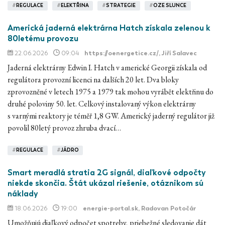
#
REGULACE
#
ELEKTŘINA
#
STRATEGIE
#
OZE SLUNCE
Americká jaderná elektrárna Hatch získala zelenou k
80letému provozu
22.06.2026
09:04
https://oenergetice.cz/
, Jiří Salavec
Jaderná elektrárny Edwin I. Hatch v americké Georgii získala od
regulátora provozní licenci na dalších 20 let. Dva bloky
zprovozněné v letech 1975 a 1979 tak mohou vyrábět elektřinu do
druhé poloviny 50. let. Celkový instalovaný výkon elektrárny
s varnými reaktory je téměř 1,8 GW. Americký jaderný regulátor již
povolil 80letý provoz zhruba dvací…
#
REGULACE
#
JÁDRO
Smart meradlá stratia 2G signál, diaľkové odpočty
niekde skončia. Štát ukázal riešenie, otáznikom sú
náklady
18.06.2026
19:00
energie-portal.sk
, Radovan Potočár
Umožňujú diaľkový odpočet spotreby, priebežné sledovanie dát