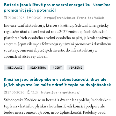
Baterie jsou klíčové pro moderní energetiku. Nesmíme
promarnit jejich potenciál
29.06.2026
00:00
https://archiv.hn.cz
, František Vašek
Inovace tarifní struktury, kterou v květnu představil Energetický
regulační úřad a která má od roku 2027 změnit způsob účtování
plateb v sítích vysokého a velmi vysokého napětí, je krok správným
směrem. Jejím cílem je efektivnější využívání přenosové i distribuční
soustavy, omezení zbytečných investic do infrastruktury a
zpomalení růstu regulova…
#
REGULACE
#
ELEKTŘINA
#
CENY
#
BATERIE
Kněžice jsou průkopníkem v soběstačnosti. Brzy ale
jejich obyvatelům může zdražit teplo na dvojnásobek
27.06.2026
13:27
https://oenergetice.cz/
Středočeské Kněžice se už bezmála dvacet let spoléhají s dodávkou
tepla na vlastní bioplynku a kotelnu. Kvůli končící podpoře ale
budou muset omezit výrobu, nebo úplně skončit. Podobný osud