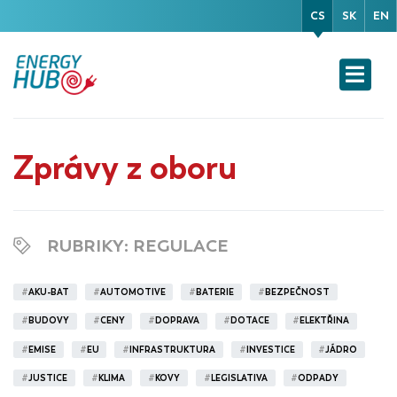
CS
SK
EN
Zprávy z oboru
RUBRIKY
: REGULACE
#
AKU-BAT
#
AUTOMOTIVE
#
BATERIE
#
BEZPEČNOST
#
BUDOVY
#
CENY
#
DOPRAVA
#
DOTACE
#
ELEKTŘINA
#
EMISE
#
EU
#
INFRASTRUKTURA
#
INVESTICE
#
JÁDRO
#
JUSTICE
#
KLIMA
#
KOVY
#
LEGISLATIVA
#
ODPADY