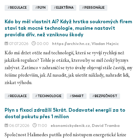
#
REGULACE
#
PLYN
#
ELEKTŘINA
#
PERSONÁLIE
Kdo by měl vlastnit AI? Když hrstka soukromých firem
staví tak mocné technologie, musíme nastavit
pravidla dřív, než vzniknou škody
07.07.2026
00:00
https://archiv.hn.cz
, Vladan Hejnic
Kdo má držet otěže nad technologií, která se vyvíjí rychleji než
jakákoli regulace? Tohle je otázka, kterou by se měl český byznys
zabývat. Zatímco v zahraničí se tyto úvahy objevují stále častěji, my
řešíme především, jak AI nasadit, jak ušetřit náklady, nahradit lidi,
získat výhodu.
#
REGULACE
#
TECHNOLOGIE
#
SMART
#
BEZPEČNOST
Plyn s fixací zdražili 5krát. Dodavatel energií za to
dostal pokutu přes 1 milion
06.07.2026
11:00
ekonomickydenik.cz
, David Tramba
Společnost Halimedes patřila před nástupem energetické krize