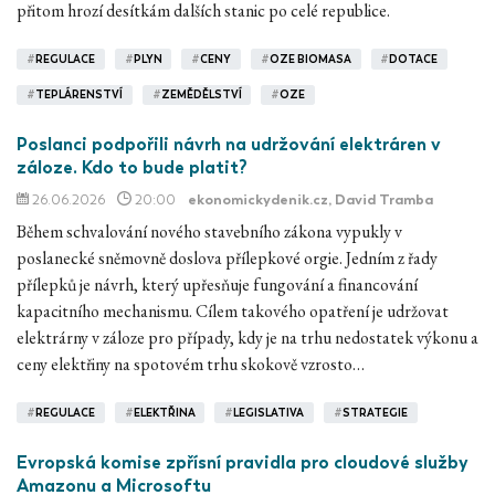
přitom hrozí desítkám dalších stanic po celé republice.
#
REGULACE
#
PLYN
#
CENY
#
OZE BIOMASA
#
DOTACE
#
TEPLÁRENSTVÍ
#
ZEMĚDĚLSTVÍ
#
OZE
Poslanci podpořili návrh na udržování elektráren v
záloze. Kdo to bude platit?
26.06.2026
20:00
ekonomickydenik.cz
, David Tramba
Během schvalování nového stavebního zákona vypukly v
poslanecké sněmovně doslova přílepkové orgie. Jedním z řady
přílepků je návrh, který upřesňuje fungování a financování
kapacitního mechanismu. Cílem takového opatření je udržovat
elektrárny v záloze pro případy, kdy je na trhu nedostatek výkonu a
ceny elektřiny na spotovém trhu skokově vzrosto…
#
REGULACE
#
ELEKTŘINA
#
LEGISLATIVA
#
STRATEGIE
Evropská komise zpřísní pravidla pro cloudové služby
Amazonu a Microsoftu