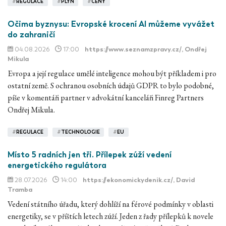
#
REGULACE
#
PLYN
#
CENY
Očima byznysu: Evropské krocení AI můžeme vyvážet
do zahraničí
04.08.2026
17:00
https://www.seznamzpravy.cz/
, Ondřej
Mikula
Evropa a její regulace umělé inteligence mohou být příkladem i pro
ostatní země. S ochranou osobních údajů GDPR to bylo podobné,
píše v komentáři partner v advokátní kanceláři Finreg Partners
Ondřej Mikula.
#
REGULACE
#
TECHNOLOGIE
#
EU
Místo 5 radních jen tři. Přílepek zúží vedení
energetického regulátora
28.07.2026
14:00
https://ekonomickydenik.cz/
, David
Tramba
Vedení státního úřadu, který dohlíží na férové podmínky v oblasti
energetiky, se v příštích letech zúží. Jeden z řady přílepků k novele