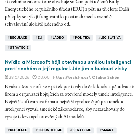
stavebního zákona totiž obsahuje snížení počtu členů Rady
Energetického regulačního úřadu (ERÚ) z pěti na tři členy. Další
přílepky se týkají fungování kapacitních mechanismů či
schvalování úložiště jaderného od…
#
REGULACE
#
EU
#
JÁDRO
#
POLITIKA
#
LEGISLATIVA
#
STRATEGIE
Nvidia a Microsoft hájí otevřenou umělou inteligenci
proti snahám o její regulaci. Jde jim o budoucí zisky
28.07.2026
00:00
https://tech.hn.cz/
, Otakar Schön
Nvidia a Microsoft se v pátek postavily do čela koalice pětadvaceti
firem a organizací bojujících za otevřené modely umělé inteligence.
Největší softwarová firma a největší výrobce čipů pro umělou
inteligenci vyzvali americké zákonodárce, aby nezasahovaly do
vývoje takzvaných otevřených AI modelů.
#
REGULACE
#
TECHNOLOGIE
#
STRATEGIE
#
SMART