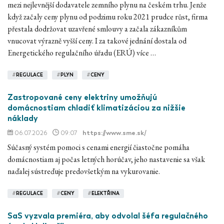
mezi nejlevnější dodavatele zemního plynu na českém trhu. Jenže
když začaly ceny plynu od podzimu roku 2021 prudce růst, firma
přestala dodržovat uzavřené smlouvy a začala zákazníkům
vnucovat výrazně vyšší ceny. I za takové jednání dostala od
Energetického regulačního úřadu (ERÚ) více …
#
REGULACE
#
PLYN
#
CENY
Zastropované ceny elektriny umožňujú
domácnostiam chladiť klimatizáciou za nižšie
náklady
06.07.2026
09:07
https://www.sme.sk/
Súčasný systém pomoci s cenami energií čiastočne pomáha
domácnostiam aj počas letných horúčav, jeho nastavenie sa však
naďalej sústreďuje predovšetkým na vykurovanie.
#
REGULACE
#
CENY
#
ELEKTŘINA
SaS vyzvala premiéra, aby odvolal šéfa regulačného