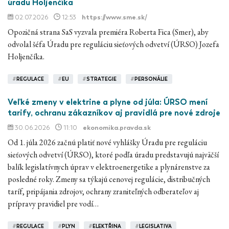
úradu Holjenčíka
02.07.2026
12:53
https://www.sme.sk/
Opozičná strana SaS vyzvala premiéra Roberta Fica (Smer), aby
odvolal šéfa Úradu pre reguláciu sieťových odvetví (ÚRSO) Jozefa
Holjenčíka.
#
REGULACE
#
EU
#
STRATEGIE
#
PERSONÁLIE
Veľké zmeny v elektrine a plyne od júla: ÚRSO mení
tarify, ochranu zákazníkov aj pravidlá pre nové zdroje
30.06.2026
11:10
ekonomika.pravda.sk
Od 1. júla 2026 začnú platiť nové vyhlášky Úradu pre reguláciu
sieťových odvetví (ÚRSO), ktoré podľa úradu predstavujú najväčší
balík legislatívnych úprav v elektroenergetike a plynárenstve za
posledné roky. Zmeny sa týkajú cenovej regulácie, distribučných
taríf, pripájania zdrojov, ochrany zraniteľných odberateľov aj
prípravy pravidiel pre vodí…
#
REGULACE
#
PLYN
#
ELEKTŘINA
#
LEGISLATIVA