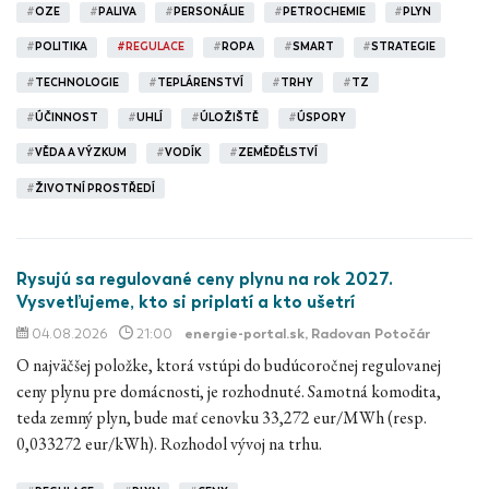
#
OZE
#
PALIVA
#
PERSONÁLIE
#
PETROCHEMIE
#
PLYN
#
POLITIKA
#
REGULACE
#
ROPA
#
SMART
#
STRATEGIE
#
TECHNOLOGIE
#
TEPLÁRENSTVÍ
#
TRHY
#
TZ
#
ÚČINNOST
#
UHLÍ
#
ÚLOŽIŠTĚ
#
ÚSPORY
#
VĚDA A VÝZKUM
#
VODÍK
#
ZEMĚDĚLSTVÍ
#
ŽIVOTNÍ PROSTŘEDÍ
Rysujú sa regulované ceny plynu na rok 2027.
Vysvetľujeme, kto si priplatí a kto ušetrí
04.08.2026
21:00
energie-portal.sk
, Radovan Potočár
O najväčšej položke, ktorá vstúpi do budúcoročnej regulovanej
ceny plynu pre domácnosti, je rozhodnuté. Samotná komodita,
teda zemný plyn, bude mať cenovku 33,272 eur/MWh (resp.
0,033272 eur/kWh). Rozhodol vývoj na trhu.