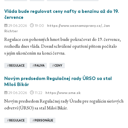
Vláda bude regulovat ceny nafty a benzinu až do 19.
července
29.06.2026
19:00
https://www.seznamzpravy.cz/
, Jan
Richter
Regulace cen pohonných hmot bude pokračovat do 19. července,
rozhodla dnes vláda. Dosud schválené opatření přitom počítalo
s jejím ukončením na konci června.
#
REGULACE
#
PALIVA
#
CENY
Novým predsedom Regulačnej rady ÚRSO sa stal
Miloš Bikár
29.06.2026
11:22
https://www.sme.sk
Novým predsedom Regulačnej rady Úradu pre reguláciu sieťových
odvetví (ÚRSO) sa stal Miloš Bikár.
#
REGULACE
#
PERSONÁLIE