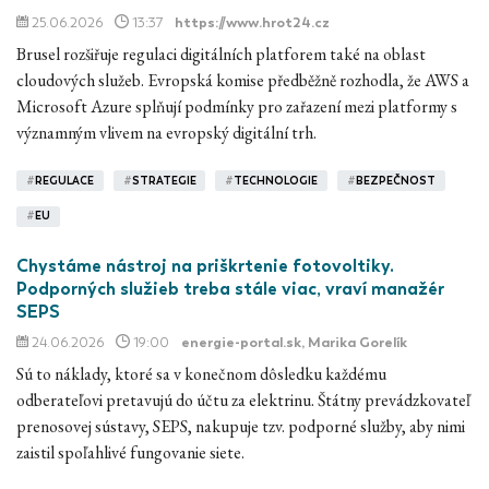
25.06.2026
13:37
https://www.hrot24.cz
Brusel rozšiřuje regulaci digitálních platforem také na oblast
cloudových služeb. Evropská komise předběžně rozhodla, že AWS a
Microsoft Azure splňují podmínky pro zařazení mezi platformy s
významným vlivem na evropský digitální trh.
#
REGULACE
#
STRATEGIE
#
TECHNOLOGIE
#
BEZPEČNOST
#
EU
Chystáme nástroj na priškrtenie fotovoltiky.
Podporných služieb treba stále viac, vraví manažér
SEPS
24.06.2026
19:00
energie-portal.sk
, Marika Gorelík
Sú to náklady, ktoré sa v konečnom dôsledku každému
odberateľovi pretavujú do účtu za elektrinu. Štátny prevádzkovateľ
prenosovej sústavy, SEPS, nakupuje tzv. podporné služby, aby nimi
zaistil spoľahlivé fungovanie siete.