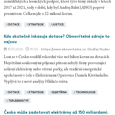
zemědělských a lesnických podpor, které tyto firmy získaly v letech
2017 až 2021, tedy v době, kdy byl Andrej Babiš (ANO) poprvé
premiérem. Celkem jde o 22 milionů korun.
#
DOTACE
#
STRATEGIE
#
JUSTICE
Kdo skutečně inkasuje dotace? Obnovitelné zdroje to
nejsou
19.07.2026
19:00
https://www.obnovitelne.cz
, Ondřej Hudec
Loni se v Česku rozdělil rekordní více než bilion korun na dotacích.
Největšími soukromými příjemci přitom nebyly firmy provozující
solární elektrárny nebo větrné parky, ale tradiční energetické
společnosti v čele s Elektrárnami Opatovice Daniela Křetínského.
Vyplývá to z nové analýzy Hlídače státu.
#
DOTACE
#
STRATEGIE
#
ELEKTŘINA
#
TECHNOLOGIE
#
TEPLÁRENSTVÍ
Česko může zadotovat elektrárny až 150 miliardami.