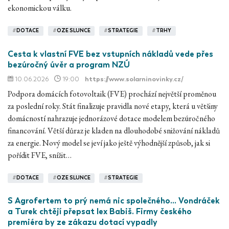
ekonomickou válku.
#
DOTACE
#
OZE SLUNCE
#
STRATEGIE
#
TRHY
Cesta k vlastní FVE bez vstupních nákladů vede přes
bezúročný úvěr a program NZÚ
10.06.2026
19:00
https://www.solarninovinky.cz/
Podpora domácích fotovoltaik (FVE) prochází největší proměnou
za poslední roky. Stát finalizuje pravidla nové etapy, která u většiny
domácností nahrazuje jednorázové dotace modelem bezúročného
financování. Větší důraz je kladen na dlouhodobé snižování nákladů
za energie. Nový model se jeví jako ještě výhodnější způsob, jak si
pořídit FVE, snížit…
#
DOTACE
#
OZE SLUNCE
#
STRATEGIE
S Agrofertem to prý nemá nic společného... Vondráček
a Turek chtějí přepsat lex Babiš. Firmy českého
premiéra by ze zákazu dotací vypadly