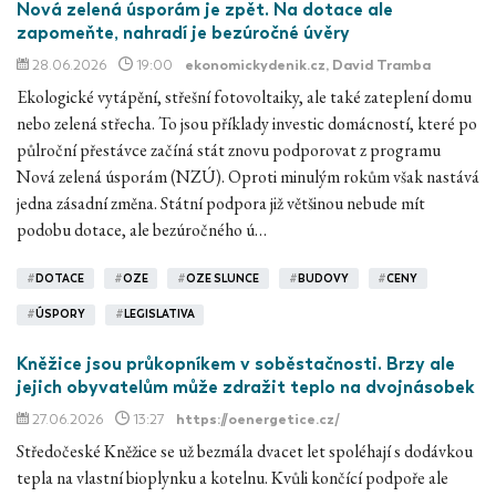
Nová zelená úsporám je zpět. Na dotace ale
zapomeňte, nahradí je bezúročné úvěry
28.06.2026
19:00
ekonomickydenik.cz
, David Tramba
Ekologické vytápění, střešní fotovoltaiky, ale také zateplení domu
nebo zelená střecha. To jsou příklady investic domácností, které po
půlroční přestávce začíná stát znovu podporovat z programu
Nová zelená úsporám (NZÚ). Oproti minulým rokům však nastává
jedna zásadní změna. Státní podpora již většinou nebude mít
podobu dotace, ale bezúročného ú…
#
DOTACE
#
OZE
#
OZE SLUNCE
#
BUDOVY
#
CENY
#
ÚSPORY
#
LEGISLATIVA
Kněžice jsou průkopníkem v soběstačnosti. Brzy ale
jejich obyvatelům může zdražit teplo na dvojnásobek
27.06.2026
13:27
https://oenergetice.cz/
Středočeské Kněžice se už bezmála dvacet let spoléhají s dodávkou
tepla na vlastní bioplynku a kotelnu. Kvůli končící podpoře ale