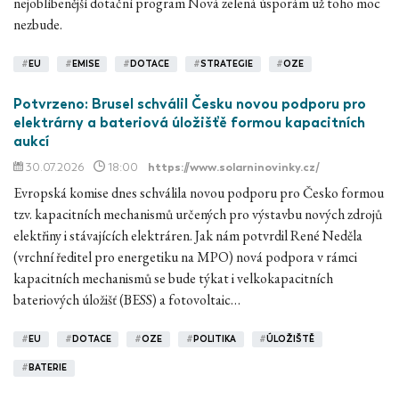
nejoblíbenější dotační program Nová zelená úsporám už toho moc
nezbude.
#
EU
#
EMISE
#
DOTACE
#
STRATEGIE
#
OZE
Potvrzeno: Brusel schválil Česku novou podporu pro
elektrárny a bateriová úložišťě formou kapacitních
aukcí
30.07.2026
18:00
https://www.solarninovinky.cz/
Evropská komise dnes schválila novou podporu pro Česko formou
tzv. kapacitních mechanismů určených pro výstavbu nových zdrojů
elektřiny i stávajících elektráren. Jak nám potvrdil René Neděla
(vrchní ředitel pro energetiku na MPO) nová podpora v rámci
kapacitních mechanismů se bude týkat i velkokapacitních
bateriových úložišť (BESS) a fotovoltaic…
#
EU
#
DOTACE
#
OZE
#
POLITIKA
#
ÚLOŽIŠTĚ
#
BATERIE