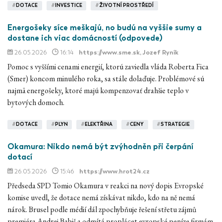
#
DOTACE
#
INVESTICE
#
ŽIVOTNÍ PROSTŘEDÍ
Energošeky síce meškajú, no budú na vyššie sumy a
dostane ich viac domácností (odpovede)
26.05.2026
16:14
https://www.sme.sk
, Jozef Ryník
Pomoc s vyššími cenami energií, ktorú zaviedla vláda Roberta Fica
(Smer) koncom minulého roka, sa stále dolaďuje. Problémové sú
najmä energošeky, ktoré majú kompenzovať drahšie teplo v
bytových domoch.
#
DOTACE
#
PLYN
#
ELEKTŘINA
#
CENY
#
STRATEGIE
Okamura: Nikdo nemá být zvýhodněn při čerpání
dotací
26.05.2026
15:46
https://www.hrot24.cz
Předseda SPD Tomio Okamura v reakci na nový dopis Evropské
komise uvedl, že dotace nemá získávat nikdo, kdo na ně nemá
nárok. Brusel podle médií dál zpochybňuje řešení střetu zájmů
premiéra Andrej Babiš a odmítá proplácet evropské peníze firmám