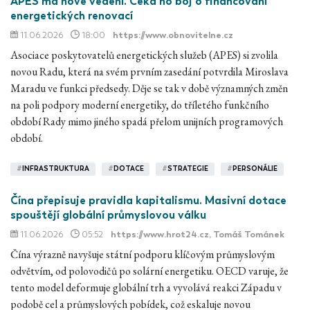
APES má nové vedení. Čeká ho boj o financování
energetických renovací
11.06.2026
18:00
https://www.obnovitelne.cz
Asociace poskytovatelů energetických služeb (APES) si zvolila
novou Radu, která na svém prvním zasedání potvrdila Miroslava
Maradu ve funkci předsedy. Děje se tak v době významných změn
na poli podpory moderní energetiky, do tříletého funkčního
období Rady mimo jiného spadá přelom unijních programových
období.
#
INFRASTRUKTURA
#
DOTACE
#
STRATEGIE
#
PERSONÁLIE
Čína přepisuje pravidla kapitalismu. Masivní dotace
spouštějí globální průmyslovou válku
11.06.2026
05:52
https://www.hrot24.cz
, Tomáš Tománek
Čína výrazně navyšuje státní podporu klíčovým průmyslovým
odvětvím, od polovodičů po solární energetiku. OECD varuje, že
tento model deformuje globální trh a vyvolává reakci Západu v
podobě cel a průmyslových pobídek, což eskaluje novou