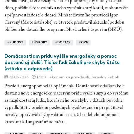
Domácnosti, které čekají na státní podporu, aby mohly zateplit
dům, pořídit si fotovoltaiku nebo vyměnit starý kotel, mohou začít
s přípravou žádostí o dotaci. Ministr životního prostředí Igor
Červený (Motoristé sobě) ve čtvrtek představil aktuální podobu
oblíbeného dotačního programu Nová zelená úsporám (NZÚ).
#
BUDOVY
#
ÚSPORY
#
DOTACE
#
OZE
Domácnostiam prídu vyššie energošeky a pomoc
dostanú aj ďalší. Tisíce ľudí čakali pre chyby štátu
(otázky a odpovede)
28.05.2026
17:00
ekonomika.pravda.sk
, Jaroslav Fabok
Pravidlá energopomoci sa opäť menia. Domácnosti v ďalšom kole
dostanú nové energošeky, viacerým prídu vyššie sumy a do systému
sa majú dostať aj ľudia, ktorí z neho pre chyby v dátach pôvodne
vypadli. Štát v priebehu posledných týždňov znovu prepočítaval
nároky, opravoval chyby v dátach a snažil sa dobehnúť pomoc,
ktorá mala fungovať už od začia…