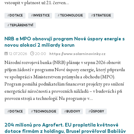
vstoupit v platnost už 21. červen…
#
DOTACE
#
INVESTICE
#
TECHNOLOGIE
#
STRATEGIE
#
TEPLÁRENSTVÍ
NRB a MPO obnovují program Nové úspory energie s
novou alokací 2 miliardy korun
12.07.2026
20:00
https://www.solarninovinky.cz
Národní rozvojová banka (NRB) plánuje v srpnu 2026 obnovit
příjem žádostí v programu Nové úspory energie, který připravila
ve spolupráci s Ministerstvem průmyslu a obchodu (MPO).
Program pomáhá podnikatelům financovat projekty pro snížení
energetické náročnosti a provozních nákladů – v budovách i při
provozu strojů a technologií. Na program je v…
#
DOTACE
#
TECHNOLOGIE
#
BUDOVY
#
ÚSPORY
204 milionů pro Agrofert. EU proplatila květnové
dotace firmám z holdingu, Brusel prověřoval Babišův