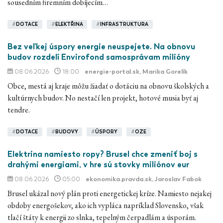
sousedním firemním dobíjecím…
#
DOTACE
#
ELEKTŘINA
#
INFRASTRUKTURA
Bez veľkej úspory energie neuspejete. Na obnovu
budov rozdelí Envirofond samosprávam milióny
08.06.2026
18:00
energie-portal.sk
, Marika Gorelík
Obce, mestá aj kraje môžu žiadať o dotáciu na obnovu školských a
kultúrnych budov. No nestačí len projekt, hotové musia byť aj
tendre.
#
DOTACE
#
BUDOVY
#
ÚSPORY
#
OZE
Elektrina namiesto ropy? Brusel chce zmeniť boj s
drahými energiami, v hre sú stovky miliónov eur
08.06.2026
05:00
ekonomika.pravda.sk
, Jaroslav Fabok
Brusel ukázal nový plán proti energetickej kríze. Namiesto nejakej
obdoby energošekov, ako ich vypláca napríklad Slovensko, však
tlačí štáty k energii zo slnka, tepelným čerpadlám a úsporám.