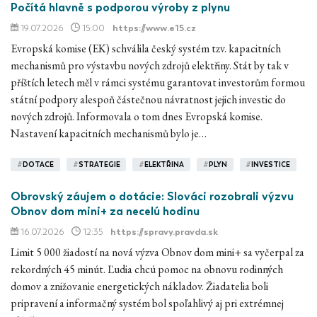
Počítá hlavně s podporou výroby z plynu
19.07.2026
15:00
https://www.e15.cz
Evropská komise (EK) schválila český systém tzv. kapacitních
mechanismů pro výstavbu nových zdrojů elektřiny. Stát by tak v
příštích letech měl v rámci systému garantovat investorům formou
státní podpory alespoň částečnou návratnost jejich investic do
nových zdrojů. Informovala o tom dnes Evropská komise.
Nastavení kapacitních mechanismů bylo je…
#
DOTACE
#
STRATEGIE
#
ELEKTŘINA
#
PLYN
#
INVESTICE
Obrovský záujem o dotácie: Slováci rozobrali výzvu
Obnov dom mini+ za necelú hodinu
16.07.2026
12:35
https://spravy.pravda.sk
Limit 5 000 žiadostí na nová výzva Obnov dom mini+ sa vyčerpal za
rekordných 45 minút. Ľudia chcú pomoc na obnovu rodinných
domov a znižovanie energetických nákladov. Žiadatelia boli
pripravení a informačný systém bol spoľahlivý aj pri extrémnej