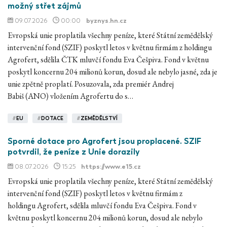
možný střet zájmů
09.07.2026
00:00
byznys.hn.cz
Evropská unie proplatila všechny peníze, které Státní zemědělský
intervenční fond (SZIF) poskytl letos v květnu firmám z holdingu
Agrofert, sdělila ČTK mluvčí fondu Eva Češpiva. Fond v květnu
poskytl koncernu 204 milionů korun, dosud ale nebylo jasné, zda je
unie zpětně proplatí. Posuzovala, zda premiér Andrej
Babiš (ANO) vložením Agrofertu do s…
#
EU
#
DOTACE
#
ZEMĚDĚLSTVÍ
Sporné dotace pro Agrofert jsou proplacené. SZIF
potvrdil, že peníze z Unie dorazily
08.07.2026
15:25
https://www.e15.cz
Evropská unie proplatila všechny peníze, které Státní zemědělský
intervenční fond (SZIF) poskytl letos v květnu firmám z
holdingu Agrofert, sdělila mluvčí fondu Eva Češpiva. Fond v
květnu poskytl koncernu 204 milionů korun, dosud ale nebylo