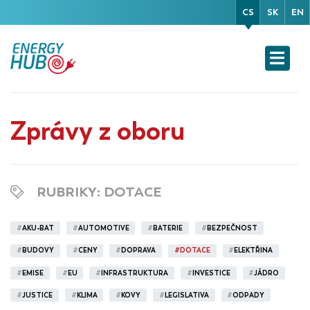
CS
SK
EN
Zprávy z oboru
RUBRIKY
: DOTACE
#
AKU-BAT
#
AUTOMOTIVE
#
BATERIE
#
BEZPEČNOST
#
BUDOVY
#
CENY
#
DOPRAVA
#
DOTACE
#
ELEKTŘINA
#
EMISE
#
EU
#
INFRASTRUKTURA
#
INVESTICE
#
JÁDRO
#
JUSTICE
#
KLIMA
#
KOVY
#
LEGISLATIVA
#
ODPADY