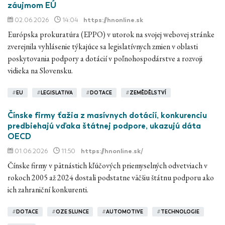
záujmom EÚ
02.06.2026
14:04
https://hnonline.sk
Európska prokuratúra (EPPO) v utorok na svojej webovej stránke
zverejnila vyhlásenie týkajúce sa legislatívnych zmien v oblasti
poskytovania podpory a dotácií v poľnohospodárstve a rozvoji
vidieka na Slovensku.
#
EU
#
LEGISLATIVA
#
DOTACE
#
ZEMĚDĚLSTVÍ
Čínske firmy ťažia z masívnych dotácií, konkurenciu
predbiehajú vďaka štátnej podpore, ukazujú dáta
OECD
01.06.2026
11:50
https://hnonline.sk/
Čínske firmy v pätnástich kľúčových priemyselných odvetviach v
rokoch 2005 až 2024 dostali podstatne väčšiu štátnu podporu ako
ich zahraniční konkurenti.
#
DOTACE
#
OZE SLUNCE
#
AUTOMOTIVE
#
TECHNOLOGIE