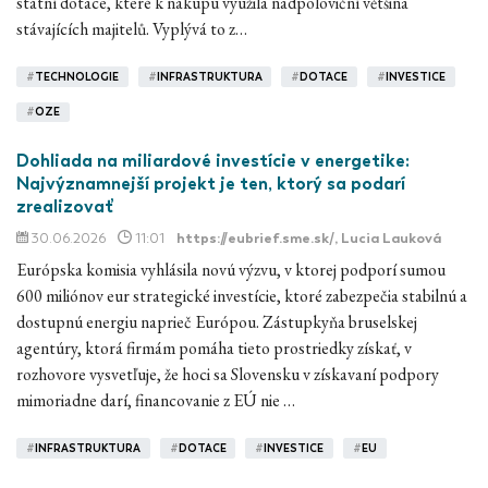
státní dotace, které k nákupu využila nadpoloviční většina
stávajících majitelů. Vyplývá to z…
#
TECHNOLOGIE
#
INFRASTRUKTURA
#
DOTACE
#
INVESTICE
#
OZE
Dohliada na miliardové investície v energetike:
Najvýznamnejší projekt je ten, ktorý sa podarí
zrealizovať
30.06.2026
11:01
https://eubrief.sme.sk/
, Lucia Lauková
Európska komisia vyhlásila novú výzvu, v ktorej podporí sumou
600 miliónov eur strategické investície, ktoré zabezpečia stabilnú a
dostupnú energiu naprieč Európou. Zástupkyňa bruselskej
agentúry, ktorá firmám pomáha tieto prostriedky získať, v
rozhovore vysvetľuje, že hoci sa Slovensku v získavaní podpory
mimoriadne darí, financovanie z EÚ nie …
#
INFRASTRUKTURA
#
DOTACE
#
INVESTICE
#
EU