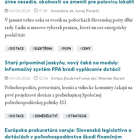
zime nesedia, okolnosti sa zmenili pre polovicu lokalít
04.06.2026
17:49
hnonline.sk
, Juraj Pivarči
V januári tohto roka sa tvorili na pobočkách Slovenskej pošty dlhé
rady. Ľudia si masovo vyberali peniaze, ktoré im cez energošeky
poslal štát.
#
DOTACE
#
ELEKTŘINA
#
PLYN
#
CENY
Starý pripomínal jaskyňu, nový čaká na moduly:
Informačný systém PPA brzdí vyplácanie dotácií
04.06.2026
12:34
https://eubrief.sme.sk/
, Marián Koreň
Poľnohospodári, potravinári, lesníci a vidiecke komunity čakajú na
prvé projektové dotácie z prebiehajúcej Spoločnej
poľnohospodárskej politiky EÚ.
#
DOTACE
#
ZEMĚDĚLSTVÍ
#
STRATEGIE
Európska prokuratúra varuje: Slovenská legislatíva o
dotáciách v poľnohospodárstve škodí finančným