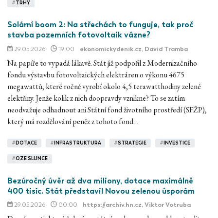
#
TRHY
Solární boom 2: Na střechách to funguje, tak proč
stavba pozemních fotovoltaik vázne?
29.05.2026
19:00
ekonomickydenik.cz
, David Tramba
Na papíře to vypadá lákavě. Stát již podpořil z Modernizačního
fondu výstavbu fotovoltaických elektráren o výkonu 4675
megawattů, které ročně vyrobí okolo 4,5 terawatthodiny zelené
elektřiny. Jenže kolik z nich doopravdy vznikne? To se zatím
neodvažuje odhadnout ani Státní fond životního prostředí (SFŽP),
který má rozdělování peněz z tohoto fond…
#
DOTACE
#
INFRASTRUKTURA
#
STRATEGIE
#
INVESTICE
#
OZE SLUNCE
Bezúročný úvěr až dva miliony, dotace maximálně
400 tisíc. Stát představil Novou zelenou úsporám
29.05.2026
00:00
https://archiv.hn.cz
, Viktor Votruba