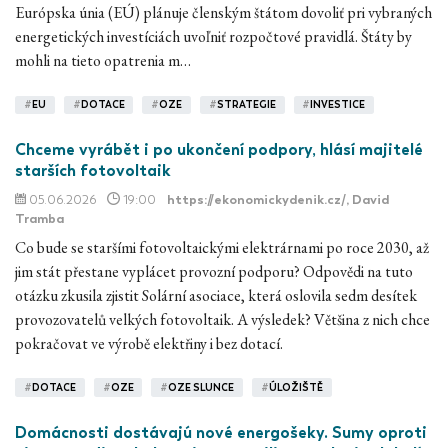
Európska únia (EÚ) plánuje členským štátom dovoliť pri vybraných
energetických investíciách uvoľniť rozpočtové pravidlá. Štáty by
mohli na tieto opatrenia m…
#
EU
#
DOTACE
#
OZE
#
STRATEGIE
#
INVESTICE
Chceme vyrábět i po ukončení podpory, hlásí majitelé
starších fotovoltaik
05.06.2026
19:00
https://ekonomickydenik.cz/
, David
Tramba
Co bude se staršími fotovoltaickými elektrárnami po roce 2030, až
jim stát přestane vyplácet provozní podporu? Odpovědi na tuto
otázku zkusila zjistit Solární asociace, která oslovila sedm desítek
provozovatelů velkých fotovoltaik. A výsledek? Většina z nich chce
pokračovat ve výrobě elektřiny i bez dotací.
#
DOTACE
#
OZE
#
OZE SLUNCE
#
ÚLOŽIŠTĚ
Domácnosti dostávajú nové energošeky. Sumy oproti