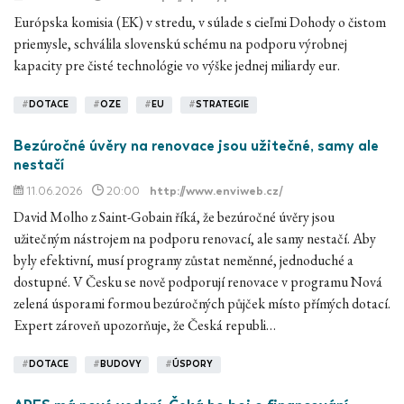
Európska komisia (EK) v stredu, v súlade s cieľmi Dohody o čistom
priemysle, schválila slovenskú schému na podporu výrobnej
kapacity pre čisté technológie vo výške jednej miliardy eur.
#
DOTACE
#
OZE
#
EU
#
STRATEGIE
Bezúročné úvěry na renovace jsou užitečné, samy ale
nestačí
11.06.2026
20:00
http://www.enviweb.cz/
David Molho z Saint-Gobain říká, že bezúročné úvěry jsou
užitečným nástrojem na podporu renovací, ale samy nestačí. Aby
byly efektivní, musí programy zůstat neměnné, jednoduché a
dostupné. V Česku se nově podporují renovace v programu Nová
zelená úsporami formou bezúročných půjček místo přímých dotací.
Expert zároveň upozorňuje, že Česká republi…
#
DOTACE
#
BUDOVY
#
ÚSPORY