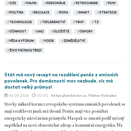
#
OZE
#
PALIVA
#
PERSONÁLIE
#
PETROCHEMIE
#
PLYN
#
POLITIKA
#
REGULACE
#
ROPA
#
SMART
#
STRATEGIE
#
TECHNOLOGIE
#
TEPLÁRENSTVÍ
#
TRHY
#
TZ
#
ÚČINNOST
#
UHLÍ
#
ÚLOŽIŠTĚ
#
ÚSPORY
#
VĚDA A VÝZKUM
#
VODÍK
#
ZEMĚDĚLSTVÍ
#
ŽIVOTNÍ PROSTŘEDÍ
Stát má nový recept na rozdělení peněz z emisních
povolenek. Pro domácnosti moc nezbude, víc má
dostat velký průmysl
06.08.2026
00:00
https://archiv.hn.cz
, Viktor Votruba
Stovky miliard korun z evropského systému emisních povolenek se
mají rozdělovat jinak než dosud. Peníze mají více pomáhat
energeticky náročnému průmyslu. Naopak se zmenší podíl určený
například na nové obnovitelné zdroje a komunitní energetiku. Na