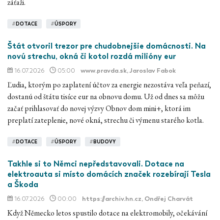
záťaži.
#
DOTACE
#
ÚSPORY
Štát otvoril trezor pre chudobnejšie domácnosti. Na
novú strechu, okná či kotol rozdá milióny eur
16.07.2026
05:00
www.pravda.sk
, Jaroslav Fabok
Ľudia, ktorým po zaplatení účtov za energie nezostáva veľa peňazí,
dostanú od štátu tisíce eur na obnovu domu. Už od dnes sa môžu
začať prihlasovať do novej výzvy Obnov dom mini+, ktorá im
preplatí zateplenie, nové okná, strechu či výmenu starého kotla.
#
DOTACE
#
ÚSPORY
#
BUDOVY
Takhle si to Němci nepředstavovali. Dotace na
elektroauta si místo domácích značek rozebírají Tesla
a Škoda
16.07.2026
00:00
https://archiv.hn.cz
, Ondřej Charvát
Když Německo letos spustilo dotace na elektromobily, očekávání