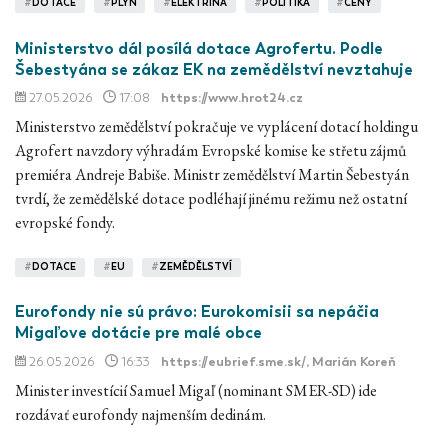
#
DOTACE
#
PLYN
#
ELEKTŘINA
#
POLITIKA
#
CENY
Ministerstvo dál posílá dotace Agrofertu. Podle
Šebestyána se zákaz EK na zemědělství nevztahuje
27.05.2026
17:08
https://www.hrot24.cz
Ministerstvo zemědělství pokračuje ve vyplácení dotací holdingu
Agrofert navzdory výhradám Evropské komise ke střetu zájmů
premiéra Andreje Babiše. Ministr zemědělství Martin Šebestyán
tvrdí, že zemědělské dotace podléhají jinému režimu než ostatní
evropské fondy.
#
DOTACE
#
EU
#
ZEMĚDĚLSTVÍ
Eurofondy nie sú právo: Eurokomisii sa nepáčia
Migaľove dotácie pre malé obce
26.05.2026
16:33
https://eubrief.sme.sk/
, Marián Koreň
Minister investícií Samuel Migaľ (nominant SMER-SD) ide
rozdávať eurofondy najmenším dedinám.