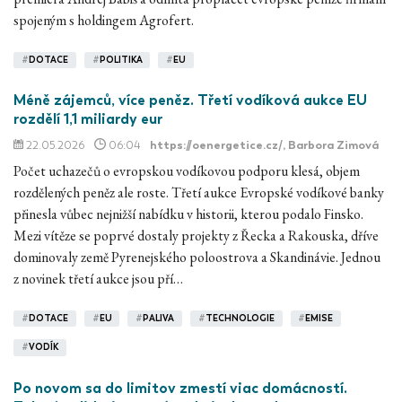
spojeným s holdingem Agrofert.
#
DOTACE
#
POLITIKA
#
EU
Méně zájemců, více peněz. Třetí vodíková aukce EU
rozdělí 1,1 miliardy eur
22.05.2026
06:04
https://oenergetice.cz/
, Barbora Zimová
Počet uchazečů o evropskou vodíkovou podporu klesá, objem
rozdělených peněz ale roste. Třetí aukce Evropské vodíkové banky
přinesla vůbec nejnižší nabídku v historii, kterou podalo Finsko.
Mezi vítěze se poprvé dostaly projekty z Řecka a Rakouska, dříve
dominovaly země Pyrenejského poloostrova a Skandinávie. Jednou
z novinek třetí aukce jsou pří…
#
DOTACE
#
EU
#
PALIVA
#
TECHNOLOGIE
#
EMISE
#
VODÍK
Po novom sa do limitov zmestí viac domácností.