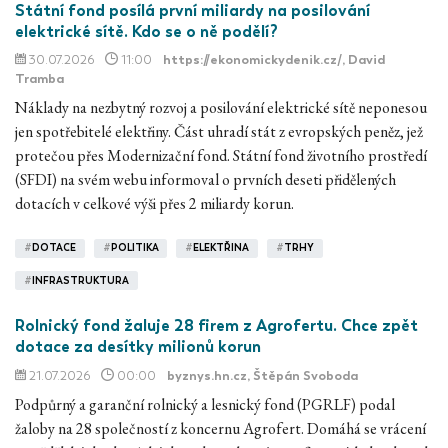
Státní fond posílá první miliardy na posilování
elektrické sítě. Kdo se o ně podělí?
30.07.2026
11:00
https://ekonomickydenik.cz/
, David
Tramba
Náklady na nezbytný rozvoj a posilování elektrické sítě neponesou
jen spotřebitelé elektřiny. Část uhradí stát z evropských peněz, jež
protečou přes Modernizační fond. Státní fond životního prostředí
(SFDI) na svém webu informoval o prvních deseti přidělených
dotacích v celkové výši přes 2 miliardy korun.
#
DOTACE
#
POLITIKA
#
ELEKTŘINA
#
TRHY
#
INFRASTRUKTURA
Rolnický fond žaluje 28 firem z Agrofertu. Chce zpět
dotace za desítky milionů korun
21.07.2026
00:00
byznys.hn.cz
, Štěpán Svoboda
Podpůrný a garanční rolnický a lesnický fond (PGRLF) podal
žaloby na 28 společností z koncernu Agrofert. Domáhá se vrácení