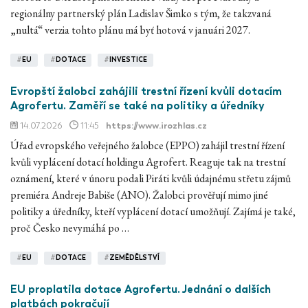
regionálny partnerský plán Ladislav Šimko s tým, že takzvaná
„nultá“ verzia tohto plánu má byť hotová v januári 2027.
#
EU
#
DOTACE
#
INVESTICE
Evropští žalobci zahájili trestní řízení kvůli dotacím
Agrofertu. Zaměří se také na politiky a úředníky
14.07.2026
11:45
https://www.irozhlas.cz
Úřad evropského veřejného žalobce (EPPO) zahájil trestní řízení
kvůli vyplácení dotací holdingu Agrofert. Reaguje tak na trestní
oznámení, které v únoru podali Piráti kvůli údajnému střetu zájmů
premiéra Andreje Babiše (ANO). Žalobci prověřují mimo jiné
politiky a úředníky, kteří vyplácení dotací umožňují. Zajímá je také,
proč Česko nevymáhá po …
#
EU
#
DOTACE
#
ZEMĚDĚLSTVÍ
EU proplatila dotace Agrofertu. Jednání o dalších
platbách pokračují