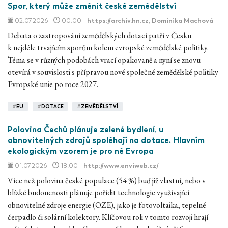
Spor, který může změnit české zemědělství
02.07.2026
00:00
https://archiv.hn.cz
, Dominika Machová
Debata o zastropování zemědělských dotací patří v Česku
k nejdéle trvajícím sporům kolem evropské zemědělské politiky.
Téma se v různých podobách vrací opakovaně a nyní se znovu
otevírá v souvislosti s přípravou nové společné zemědělské politiky
Evropské unie po roce 2027.
#
EU
#
DOTACE
#
ZEMĚDĚLSTVÍ
Polovina Čechů plánuje zelené bydlení, u
obnovitelných zdrojů spoléhají na dotace. Hlavním
ekologickým vzorem je pro ně Evropa
01.07.2026
18:00
http://www.enviweb.cz/
Více než polovina české populace (54 %) buď již vlastní, nebo v
blízké budoucnosti plánuje pořídit technologie využívající
obnovitelné zdroje energie (OZE), jako je fotovoltaika, tepelné
čerpadlo či solární kolektory. Klíčovou roli v tomto rozvoji hrají