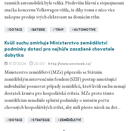
tamních automobilek byla veliká. Především hlavní a stejnojmenná
značka koncernu Volkswagen věřila, že díky tomu o něco více
nakopne prodeje svých elektroaut na domácím trhu.
#
DOTACE
#
BATERIE
#
TRHY
#
AUTOMOTIVE
Kvůli suchu zmírňuje Ministerstvo zemědělství
podmínky dotací pro nejhůře zasažené chovatele
dobytka
15.07.2026
20:00
http://www.enviweb.cz/
Ministerstvo zemědělství (MZe) připravilo se Státním
zemědělským intervenčním fondem (SZIF) postup umožňující
individuálně posuzovat případy zemědělců, kteří kvůli suchu nemají
dostatek krmiva pro hospodářská zvířata. MZe proto těmto
zemědělcům usnadnilo splnění podmínky o nutném počtu
chovaných hospodářských zvířat, aby měli přesto nárok na dot…
#
DOTACE
#
STRATEGIE
#
ZEMĚDĚLSTVÍ