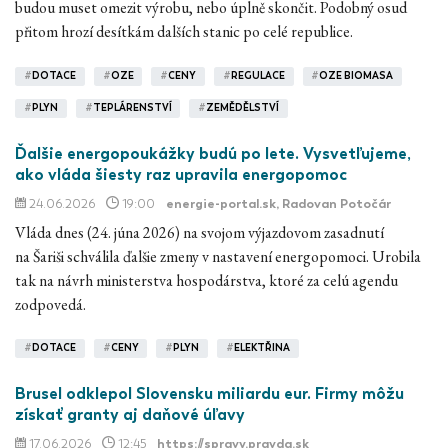
budou muset omezit výrobu, nebo úplně skončit. Podobný osud
přitom hrozí desítkám dalších stanic po celé republice.
#
DOTACE
#
OZE
#
CENY
#
REGULACE
#
OZE BIOMASA
#
PLYN
#
TEPLÁRENSTVÍ
#
ZEMĚDĚLSTVÍ
Ďalšie energopoukážky budú po lete. Vysvetľujeme,
ako vláda šiesty raz upravila energopomoc
24.06.2026
19:00
energie-portal.sk
, Radovan Potočár
Vláda dnes (24. júna 2026) na svojom výjazdovom zasadnutí
na Šariši schválila ďalšie zmeny v nastavení energopomoci. Urobila
tak na návrh ministerstva hospodárstva, ktoré za celú agendu
zodpovedá.
#
DOTACE
#
CENY
#
PLYN
#
ELEKTŘINA
Brusel odklepol Slovensku miliardu eur. Firmy môžu
získať granty aj daňové úľavy
17.06.2026
12:45
https://spravy.pravda.sk