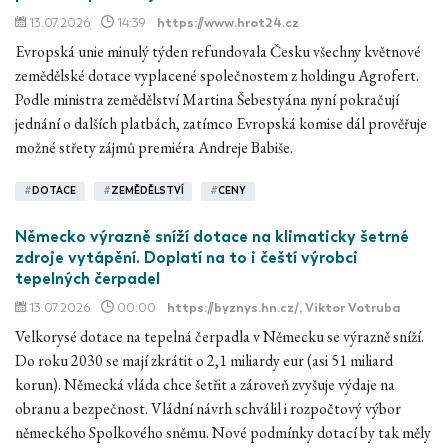
13.07.2026
14:39
https://www.hrot24.cz
Evropská unie minulý týden refundovala Česku všechny květnové
zemědělské dotace vyplacené společnostem z holdingu Agrofert.
Podle ministra zemědělství Martina Šebestyána nyní pokračují
jednání o dalších platbách, zatímco Evropská komise dál prověřuje
možné střety zájmů premiéra Andreje Babiše.
#
DOTACE
#
ZEMĚDĚLSTVÍ
#
CENY
Německo výrazně sníží dotace na klimaticky šetrné
zdroje vytápění. Doplatí na to i čeští výrobci
tepelných čerpadel
13.07.2026
00:00
https://byznys.hn.cz/
, Viktor Votruba
Velkorysé dotace na tepelná čerpadla v Německu se výrazně sníží.
Do roku 2030 se mají zkrátit o 2,1 miliardy eur (asi 51 miliard
korun). Německá vláda chce šetřit a zároveň zvyšuje výdaje na
obranu a bezpečnost. Vládní návrh schválil i rozpočtový výbor
německého Spolkového sněmu. Nové podmínky dotací by tak měly