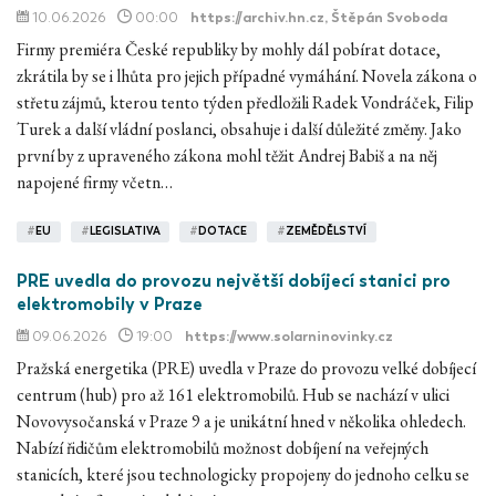
10.06.2026
00:00
https://archiv.hn.cz
, Štěpán Svoboda
Firmy premiéra České republiky by mohly dál pobírat dotace,
zkrátila by se i lhůta pro jejich případné vymáhání. Novela zákona o
střetu zájmů, kterou tento týden předložili Radek Vondráček, Filip
Turek a další vládní poslanci, obsahuje i další důležité změny. Jako
první by z upraveného zákona mohl těžit Andrej Babiš a na něj
napojené firmy včetn…
#
EU
#
LEGISLATIVA
#
DOTACE
#
ZEMĚDĚLSTVÍ
PRE uvedla do provozu největší dobíjecí stanici pro
elektromobily v Praze
09.06.2026
19:00
https://www.solarninovinky.cz
Pražská energetika (PRE) uvedla v Praze do provozu velké dobíjecí
centrum (hub) pro až 161 elektromobilů. Hub se nachází v ulici
Novovysočanská v Praze 9 a je unikátní hned v několika ohledech.
Nabízí řidičům elektromobilů možnost dobíjení na veřejných
stanicích, které jsou technologicky propojeny do jednoho celku se