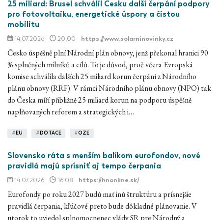
25 miliard: Brusel schválil Česku další čerpání podpory
pro fotovoltaiku, energetické úspory a čistou
mobilitu
14.07.2026
20:00
https://www.solarninovinky.cz
Česko úspěšně plní Národní plán obnovy, jenž překonal hranici 90
% splněných milníků a cílů. To je důvod, proč včera Evropská
komise schválila dalších 25 miliard korun čerpání z Národního
plánu obnovy (RRF). V rámci Národního plánu obnovy (NPO) tak
do Česka míří přibližně 25 miliard korun na podporu úspěšně
naplňovaných reforem a strategických i…
#
EU
#
DOTACE
#
OZE
Slovensko ráta s menším balíkom eurofondov, nové
pravidlá majú sprísniť aj tempo čerpania
14.07.2026
16:08
https://hnonline.sk/
Eurofondy po roku 2027 budú mať inú štruktúru a prísnejšie
pravidlá čerpania, kľúčové preto bude dôkladné plánovanie. V
utorok to uviedol splnomocnenec vlády SR pre Národný a