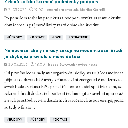
Zelená solidarita mení podmienky podpory
21.05.2026
19:00
energie-portal.sk
, Marika Gorelík
Po pomalom rozbehu projektu sa podpora otvára širšiemu okruhu
domácností a príjmové limity rastú o viac ako štvrtinu.
#
ÚSPORY
#
DOTACE
#
OZE
#
STRATEGIE
Nemocnice, školy i úřady čekají na modernizace. Brzdí
je chybějící pravidla a méně dotací
20.05.2026
18:00
https://www.obnovitelne.cz
Od prvního ledna měly mít organizační složky státu (OSS) možnost
přijímat dodavatelské úvěry k financování energetické modernizace
svých budov v rámci EPC projektů. Tento model spočívá v tom, že
zákazník hradí dodavateli pořízení technologií a stavební úpravy až
z jejich prostřednictvím dosažených zaručených úspor energií, jedná
se tedy o financ…
#
BUDOVY
#
ÚSPORY
#
DOTACE