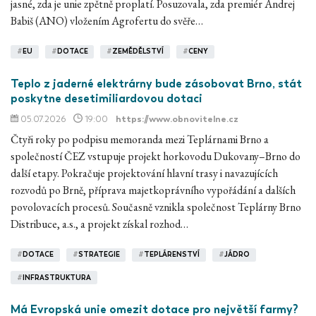
jasné, zda je unie zpětně proplatí. Posuzovala, zda premiér Andrej
Babiš (ANO) vložením Agrofertu do svěře…
#
EU
#
DOTACE
#
ZEMĚDĚLSTVÍ
#
CENY
Teplo z jaderné elektrárny bude zásobovat Brno, stát
poskytne desetimiliardovou dotaci
05.07.2026
19:00
https://www.obnovitelne.cz
Čtyři roky po podpisu memoranda mezi Teplárnami Brno a
společností ČEZ vstupuje projekt horkovodu Dukovany–Brno do
další etapy. Pokračuje projektování hlavní trasy i navazujících
rozvodů po Brně, příprava majetkoprávního vypořádání a dalších
povolovacích procesů. Současně vznikla společnost Teplárny Brno
Distribuce, a.s., a projekt získal rozhod…
#
DOTACE
#
STRATEGIE
#
TEPLÁRENSTVÍ
#
JÁDRO
#
INFRASTRUKTURA
Má Evropská unie omezit dotace pro největší farmy?