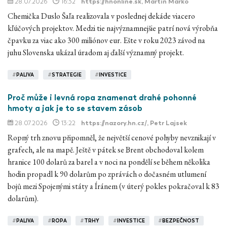
28.07.2026
16:32
https://hnonline.sk
, Martin Marko
Chemička Duslo Šaľa realizovala v poslednej dekáde viacero
kľúčových projektov. Medzi tie najvýznamnejšie patrí nová výrobňa
čpavku za viac ako 300 miliónov eur. Ešte v roku 2023 závod na
juhu Slovenska ukázal úradom aj ďalší významný projekt.
#
PALIVA
#
STRATEGIE
#
INVESTICE
Proč může i levná ropa znamenat drahé pohonné
hmoty a jak je to se stavem zásob
28.07.2026
13:22
https://nazory.hn.cz/
, Petr Lajsek
Ropný trh znovu připomněl, že největší cenové pohyby nevznikají v
grafech, ale na mapě. Ještě v pátek se Brent obchodoval kolem
hranice 100 dolarů za barel a v noci na pondělí se během několika
hodin propadl k 90 dolarům po zprávách o dočasném utlumení
bojů mezi Spojenými státy a Íránem (v úterý pokles pokračoval k 83
dolarům).
#
PALIVA
#
ROPA
#
TRHY
#
INVESTICE
#
BEZPEČNOST