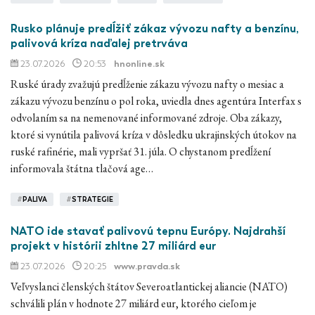
Rusko plánuje predĺžiť zákaz vývozu nafty a benzínu,
palivová kríza naďalej pretrváva
23.07.2026
20:53
hnonline.sk
Ruské úrady zvažujú predĺženie zákazu vývozu nafty o mesiac a
zákazu vývozu benzínu o pol roka, uviedla dnes agentúra Interfax s
odvolaním sa na nemenované informované zdroje. Oba zákazy,
ktoré si vynútila palivová kríza v dôsledku ukrajinských útokov na
ruské rafinérie, mali vypršať 31. júla. O chystanom predĺžení
informovala štátna tlačová age…
#
PALIVA
#
STRATEGIE
NATO ide stavať palivovú tepnu Európy. Najdrahší
projekt v histórii zhltne 27 miliárd eur
23.07.2026
20:25
www.pravda.sk
Veľvyslanci členských štátov Severoatlantickej aliancie (NATO)
schválili plán v hodnote 27 miliárd eur, ktorého cieľom je