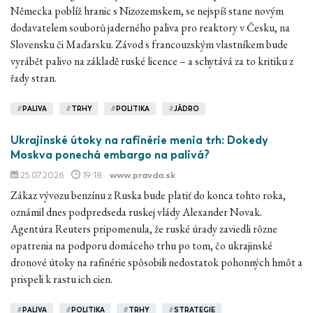
Německa poblíž hranic s Nizozemskem, se nejspíš stane novým
dodavatelem souborů jaderného paliva pro reaktory v Česku, na
Slovensku či Maďarsku. Závod s francouzským vlastníkem bude
vyrábět palivo na základě ruské licence – a schytává za to kritiku z
řady stran.
#
PALIVA
#
TRHY
#
POLITIKA
#
JÁDRO
Ukrajinské útoky na rafinérie menia trh: Dokedy
Moskva ponechá embargo na palivá?
25.07.2026
19:18
www.pravda.sk
Zákaz vývozu benzínu z Ruska bude platiť do konca tohto roka,
oznámil dnes podpredseda ruskej vlády Alexander Novak.
Agentúra Reuters pripomenula, že ruské úrady zaviedli rôzne
opatrenia na podporu domáceho trhu po tom, čo ukrajinské
dronové útoky na rafinérie spôsobili nedostatok pohonných hmôt a
prispeli k rastu ich cien.
#
PALIVA
#
POLITIKA
#
TRHY
#
STRATEGIE