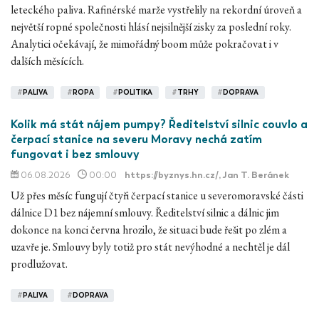
leteckého paliva. Rafinérské marže vystřelily na rekordní úroveň a
největší ropné společnosti hlásí nejsilnější zisky za poslední roky.
Analytici očekávají, že mimořádný boom může pokračovat i v
dalších měsících.
#
PALIVA
#
ROPA
#
POLITIKA
#
TRHY
#
DOPRAVA
Kolik má stát nájem pumpy? Ředitelství silnic couvlo a
čerpací stanice na severu Moravy nechá zatím
fungovat i bez smlouvy
06.08.2026
00:00
https://byznys.hn.cz/
, Jan T. Beránek
Už přes měsíc fungují čtyři čerpací stanice u severomoravské části
dálnice D1 bez nájemní smlouvy. Ředitelství silnic a dálnic jim
dokonce na konci června hrozilo, že situaci bude řešit po zlém a
uzavře je. Smlouvy byly totiž pro stát nevýhodné a nechtěl je dál
prodlužovat.
#
PALIVA
#
DOPRAVA