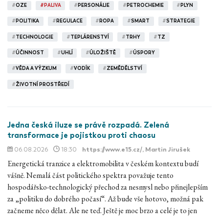
#
OZE
#
PALIVA
#
PERSONÁLIE
#
PETROCHEMIE
#
PLYN
#
POLITIKA
#
REGULACE
#
ROPA
#
SMART
#
STRATEGIE
#
TECHNOLOGIE
#
TEPLÁRENSTVÍ
#
TRHY
#
TZ
#
ÚČINNOST
#
UHLÍ
#
ÚLOŽIŠTĚ
#
ÚSPORY
#
VĚDA A VÝZKUM
#
VODÍK
#
ZEMĚDĚLSTVÍ
#
ŽIVOTNÍ PROSTŘEDÍ
Jedna česká iluze se právě rozpadá. Zelená
transformace je pojistkou proti chaosu
06.08.2026
18:30
https://www.e15.cz/
, Martin Jirušek
Energetická tranzice a elektromobilita v českém kontextu budí
vášně. Nemalá část politického spektra považuje tento
hospodářsko-technologický přechod za nesmysl nebo přinejlepším
za „politiku do dobrého počasí“. Až bude vše hotovo, možná pak
začneme něco dělat. Ale ne teď. Ještě je moc brzo a celé je to jen