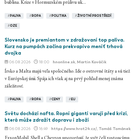
bublina. Krize v Hormuzském průlivu uk…
#
PALIVA
#
ROPA
#
POLITIKA
#
ŽIVOTNÍ PROSTŘEDÍ
#
OZE
Slovensko je premiantom v zdražovaní top paliva.
Kurz na pumpách začína prekvapivo meniť trhová
dvojka
06.08.2026
18:00
hnonline.sk
, Martin Kováčik
Írsko a Malta majú veľa spoločného. Ide o ostrovné štáty a sú tiež
v Európskej únii. Spája ich však aj na prvý pohľad menej známa
záležitosť.
#
PALIVA
#
ROPA
#
CENY
#
EU
Světu dochází nafta. Ropní giganti varují před krizí,
která může zdražit dopravu i zboží
06.08.2026
16:49
https://www.hrot24.cz/
, Tomáš Tománek
ExxonMobil, Shell a Chevron upozorňují, že svět čelí rostoucímu