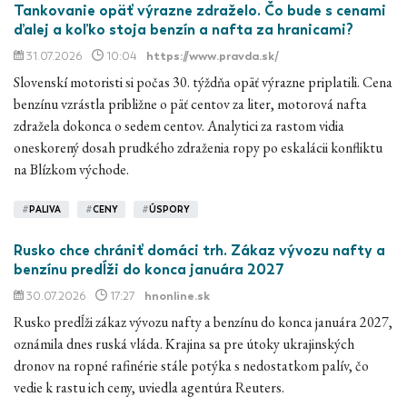
Tankovanie opäť výrazne zdraželo. Čo bude s cenami
ďalej a koľko stoja benzín a nafta za hranicami?
31.07.2026
10:04
https://www.pravda.sk/
Slovenskí motoristi si počas 30. týždňa opäť výrazne priplatili. Cena
benzínu vzrástla približne o päť centov za liter, motorová nafta
zdražela dokonca o sedem centov. Analytici za rastom vidia
oneskorený dosah prudkého zdraženia ropy po eskalácii konfliktu
na Blízkom východe.
#
PALIVA
#
CENY
#
ÚSPORY
Rusko chce chrániť domáci trh. Zákaz vývozu nafty a
benzínu predĺži do konca januára 2027
30.07.2026
17:27
hnonline.sk
Rusko predĺži zákaz vývozu nafty a benzínu do konca januára 2027,
oznámila dnes ruská vláda. Krajina sa pre útoky ukrajinských
dronov na ropné rafinérie stále potýka s nedostatkom palív, čo
vedie k rastu ich ceny, uviedla agentúra Reuters.