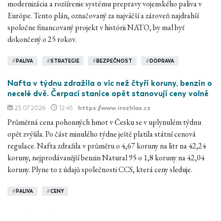
modernizácia a rozšírenie systému prepravy vojenského paliva v
Európe. Tento plán, označovaný za najväčší a zároveň najdrahší
spoločne financovaný projekt v histórii NATO, by mal byť
dokončený o 25 rokov.
#
PALIVA
#
STRATEGIE
#
BEZPEČNOST
#
DOPRAVA
Nafta v týdnu zdražila o víc než čtyři koruny, benzin o
necelé dvě. Čerpací stanice opět stanovují ceny volně
23.07.2026
12:45
https://www.irozhlas.cz
Průměrná cena pohonných hmot v Česku se v uplynulém týdnu
opět zvýšila. Po část minulého týdne ještě platila státní cenová
regulace. Nafta zdražila v průměru o 4,67 koruny na litr na 42,24
koruny, nejprodávanější benzin Natural 95 o 1,8 koruny na 42,04
koruny. Plyne to z údajů společnosti CCS, která ceny sleduje.
#
PALIVA
#
CENY
Benzínu ubúda, sklady horia, Putin upokojuje Rusov: