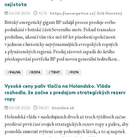
nejistota
06.08.2026
10:15
https://oenergetice.cz/
, Erik Novotný
Britský energetický gigant BP zahájil proces prodeje svého
podnikání v britské části Severního moře. Pokud transakce
proběhne, ukončí tím více než 60 let působení společnosti
v jednom z historicky nejvýznamnějších evropských ropných
a plynárenských regionů. Prodej zároveň zapadá do širšího
přeskupování portfolia BP pod novou generální ředitelkou…
#
PALIVA
#
ROPA
#
TRHY
#
PLYN
Vysoké ceny palív tlačia na Holandsko. Vláda
rozhodla, že začne s predajom strategických rezerv
ropy
06.08.2026
08:01
hnonline.sk
Holandská vláda v nasledujúcich dvoch až troch týždňoch začne
predávať prvú časť svojich strategických rezerv ropy a paliva, aby
pomohla zmierniť zvýšené ceny pohonných látok, a to aj napriek