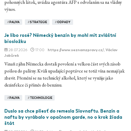
pohonných látok, uvádza agentúra AFP s odvolaním sa na vládny
výnos.
#
PALIVA
#
STRATEGIE
#
ODPADY
Je libo rosé? Německý benzin by mohl mít zvláštní
biosložku
28.07.2026
17:00
https://www.seznamzpravy.cz/
, Václav
Jabůrek
Vinaři z jihu Německa dostali povolení a velkou část svých zásob
pošlou do palírny. Kvůli upadající poptávce se totiž vína nemají jak
zbavit. Přemění se na technický alkohol, který se využije jako
dezinfekce či příměs do benzinu.
#
PALIVA
#
TECHNOLOGIE
Duslo sa chce pliesť do remesla Slovnaftu. Benzín a
naftu by vyrábalo v opačnom garde, no o krok žiada
štát