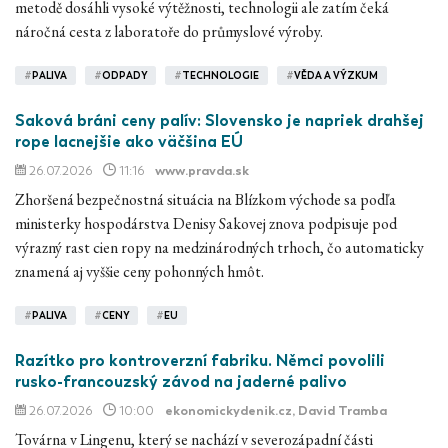
metodě dosáhli vysoké výtěžnosti, technologii ale zatím čeká
náročná cesta z laboratoře do průmyslové výroby.
#
PALIVA
#
ODPADY
#
TECHNOLOGIE
#
VĚDA A VÝZKUM
Saková bráni ceny palív: Slovensko je napriek drahšej
rope lacnejšie ako väčšina EÚ
26.07.2026
11:16
www.pravda.sk
Zhoršená bezpečnostná situácia na Blízkom východe sa podľa
ministerky hospodárstva Denisy Sakovej znova podpisuje pod
výrazný rast cien ropy na medzinárodných trhoch, čo automaticky
znamená aj vyššie ceny pohonných hmôt.
#
PALIVA
#
CENY
#
EU
Razítko pro kontroverzní fabriku. Němci povolili
rusko-francouzský závod na jaderné palivo
26.07.2026
10:00
ekonomickydenik.cz
, David Tramba
Továrna v Lingenu, který se nachází v severozápadní části