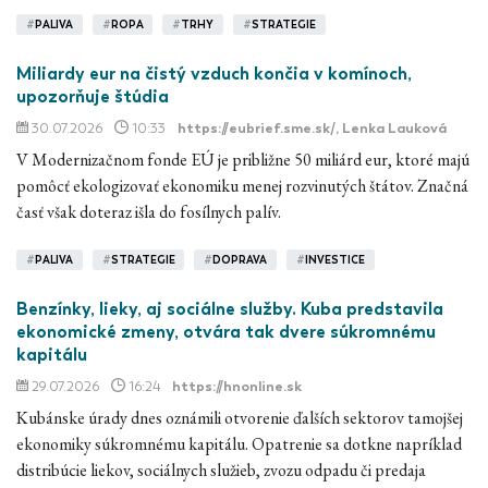
#
PALIVA
#
ROPA
#
TRHY
#
STRATEGIE
Miliardy eur na čistý vzduch končia v komínoch,
upozorňuje štúdia
30.07.2026
10:33
https://eubrief.sme.sk/
, Lenka Lauková
V Modernizačnom fonde EÚ je približne 50 miliárd eur, ktoré majú
pomôcť ekologizovať ekonomiku menej rozvinutých štátov. Značná
časť však doteraz išla do fosílnych palív.
#
PALIVA
#
STRATEGIE
#
DOPRAVA
#
INVESTICE
Benzínky, lieky, aj sociálne služby. Kuba predstavila
ekonomické zmeny, otvára tak dvere súkromnému
kapitálu
29.07.2026
16:24
https://hnonline.sk
Kubánske úrady dnes oznámili otvorenie ďalších sektorov tamojšej
ekonomiky súkromnému kapitálu. Opatrenie sa dotkne napríklad
distribúcie liekov, sociálnych služieb, zvozu odpadu či predaja