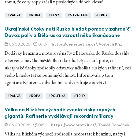
tomu, že ceny ropy začali v posledných dňoch klesať.
#
PALIVA
#
ROPA
#
CENY
#
STRATEGIE
#
TRHY
Ukrajinské útoky nutí Rusko hledat pomoc v zahraničí.
Dovoz paliv z Běloruska vzrostl několikanásobně
06.08.2026
07:04
https://oenergetice.cz/
, Vojtěch Kříž
Dodávky benzínu a motorové nafty z Běloruska do Ruska dosáhly
v červenci nového měsíčního rekordu. Děje se tak poté, co
ukrajinské útoky způsobily odstávky několika ruských rafinerií, což
vedlo k nedostatku pohonných hmot. Informovala o tom
agentura Reuters s odvoláním na dva zdroje z odvětví.
#
PALIVA
#
ROPA
#
POLITIKA
#
TRHY
Válka na Blízkém východě zvedla zisky ropných
gigantů. Rafinerie vydělávají rekordní miliardy
06.08.2026
06:19
https://www.hrot24.cz/
, Tomáš Tománek
Válka na Blízkém východě způsobila nedostatek benzinu, nafty i