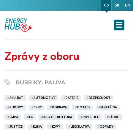
CS
SK
EN
Zprávy z oboru
RUBRIKY
: PALIVA
#
AKU-BAT
#
AUTOMOTIVE
#
BATERIE
#
BEZPEČNOST
#
BUDOVY
#
CENY
#
DOPRAVA
#
DOTACE
#
ELEKTŘINA
#
EMISE
#
EU
#
INFRASTRUKTURA
#
INVESTICE
#
JÁDRO
#
JUSTICE
#
KLIMA
#
KOVY
#
LEGISLATIVA
#
ODPADY