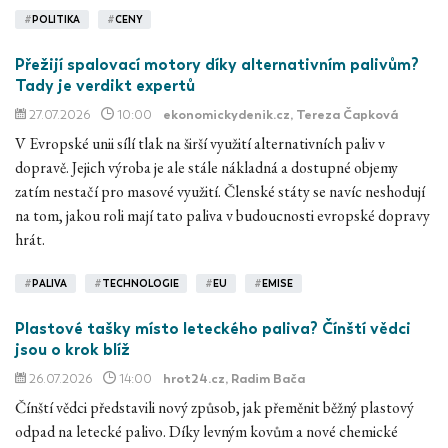
#
POLITIKA
#
CENY
Přežijí spalovací motory díky alternativním palivům?
Tady je verdikt expertů
27.07.2026
10:00
ekonomickydenik.cz
, Tereza Čapková
V Evropské unii sílí tlak na širší využití alternativních paliv v
dopravě. Jejich výroba je ale stále nákladná a dostupné objemy
zatím nestačí pro masové využití. Členské státy se navíc neshodují
na tom, jakou roli mají tato paliva v budoucnosti evropské dopravy
hrát.
#
PALIVA
#
TECHNOLOGIE
#
EU
#
EMISE
Plastové tašky místo leteckého paliva? Čínští vědci
jsou o krok blíž
26.07.2026
14:00
hrot24.cz
, Radim Bača
Čínští vědci představili nový způsob, jak přeměnit běžný plastový
odpad na letecké palivo. Díky levným kovům a nové chemické