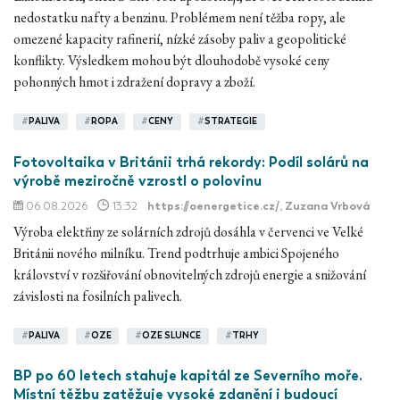
nedostatku nafty a benzinu. Problémem není těžba ropy, ale
omezené kapacity rafinerií, nízké zásoby paliv a geopolitické
konflikty. Výsledkem mohou být dlouhodobě vysoké ceny
pohonných hmot i zdražení dopravy a zboží.
#
PALIVA
#
ROPA
#
CENY
#
STRATEGIE
Fotovoltaika v Británii trhá rekordy: Podíl solárů na
výrobě meziročně vzrostl o polovinu
06.08.2026
13:32
https://oenergetice.cz/
, Zuzana Vrbová
Výroba elektřiny ze solárních zdrojů dosáhla v červenci ve Velké
Británii nového milníku. Trend podtrhuje ambici Spojeného
království v rozšiřování obnovitelných zdrojů energie a snižování
závislosti na fosilních palivech.
#
PALIVA
#
OZE
#
OZE SLUNCE
#
TRHY
BP po 60 letech stahuje kapitál ze Severního moře.
Místní těžbu zatěžuje vysoké zdanění i budoucí