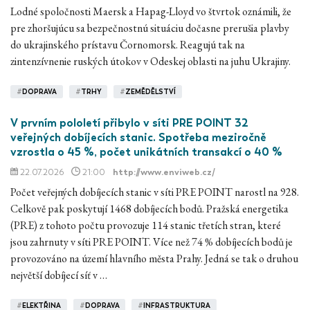
Lodné spoločnosti Maersk a Hapag-Lloyd vo štvrtok oznámili, že
pre zhoršujúcu sa bezpečnostnú situáciu dočasne prerušia plavby
do ukrajinského prístavu Čornomorsk. Reagujú tak na
zintenzívnenie ruských útokov v Odeskej oblasti na juhu Ukrajiny.
#
DOPRAVA
#
TRHY
#
ZEMĚDĚLSTVÍ
V prvním pololetí přibylo v síti PRE POINT 32
veřejných dobíjecích stanic. Spotřeba meziročně
vzrostla o 45 %, počet unikátních transakcí o 40 %
22.07.2026
21:00
http://www.enviweb.cz/
Počet veřejných dobíjecích stanic v síti PRE POINT narostl na 928.
Celkově pak poskytují 1468 dobíjecích bodů. Pražská energetika
(PRE) z tohoto počtu provozuje 114 stanic třetích stran, které
jsou zahrnuty v síti PRE POINT. Více než 74 % dobíjecích bodů je
provozováno na území hlavního města Prahy. Jedná se tak o druhou
největší dobíjecí síť v …
#
ELEKTŘINA
#
DOPRAVA
#
INFRASTRUKTURA