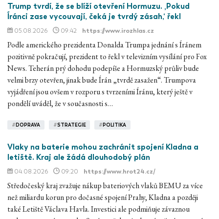
Trump tvrdí, že se blíží otevření Hormuzu. ‚Pokud
Íránci zase vycouvají, čeká je tvrdý zásah,‘ řekl
05.08.2026
09:42
https://www.irozhlas.cz
Podle amerického prezidenta Donalda Trumpa jednání s Íránem
pozitivně pokračují, prezident to řekl v televizním vysílání pro Fox
News. Teherán prý dohodu podepíše a Hormuzský průliv bude
velmi brzy otevřen, jinak bude Írán „tvrdě zasažen“. Trumpova
vyjádření jsou ovšem v rozporu s tvrzeními Íránu, který ještě v
pondělí uváděl, že v současnosti s…
#
DOPRAVA
#
STRATEGIE
#
POLITIKA
Vlaky na baterie mohou zachránit spojení Kladna a
letiště. Kraj ale žádá dlouhodobý plán
04.08.2026
09:20
https://www.hrot24.cz/
Středočeský kraj zvažuje nákup bateriových vlaků BEMU za více
než miliardu korun pro dočasné spojení Prahy, Kladna a později
také Letiště Václava Havla. Investici ale podmiňuje závaznou