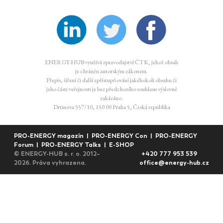
ENERGY-HUB využívá zpravodajství ČTK, jehož obsah
je chráněn autorským zákonem.
Přepis, šíření či další zpřístupňování jakéhokoli obsahu či
jeho části veřejnosti je bez předchozího souhlasu výslovně
zakázáno.
Drtinova 557/10, 150 00 Praha 5, Česká republika
PRO-ENERGY magazín
|
PRO-ENERGY Con
|
PRO-ENERGY
Forum
|
PRO-ENERGY Talks
|
E-SHOP
© ENERGY-HUB s. r. o. 2012–
+420 777 953 539
2026. Práva vyhrazena.
office@energy-hub.cz