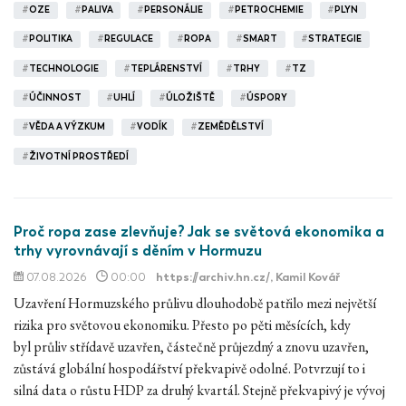
#
OZE
#
PALIVA
#
PERSONÁLIE
#
PETROCHEMIE
#
PLYN
#
POLITIKA
#
REGULACE
#
ROPA
#
SMART
#
STRATEGIE
#
TECHNOLOGIE
#
TEPLÁRENSTVÍ
#
TRHY
#
TZ
#
ÚČINNOST
#
UHLÍ
#
ÚLOŽIŠTĚ
#
ÚSPORY
#
VĚDA A VÝZKUM
#
VODÍK
#
ZEMĚDĚLSTVÍ
#
ŽIVOTNÍ PROSTŘEDÍ
Proč ropa zase zlevňuje? Jak se světová ekonomika a
trhy vyrovnávají s děním v Hormuzu
07.08.2026
00:00
https://archiv.hn.cz/
, Kamil Kovář
Uzavření Hormuzského průlivu dlouhodobě patřilo mezi největší
rizika pro světovou ekonomiku. Přesto po pěti měsících, kdy
byl průliv střídavě uzavřen, částečně průjezdný a znovu uzavřen,
zůstává globální hospodářství překvapivě odolné. Potvrzují to i
silná data o růstu HDP za druhý kvartál. Stejně překvapivý je vývoj