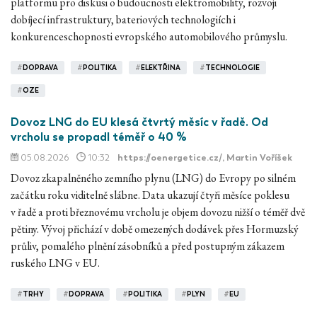
platformu pro diskusi o budoucnosti elektromobility, rozvoji
dobíjecí infrastruktury, bateriových technologiích i
konkurenceschopnosti evropského automobilového průmyslu.
#
DOPRAVA
#
POLITIKA
#
ELEKTŘINA
#
TECHNOLOGIE
#
OZE
Dovoz LNG do EU klesá čtvrtý měsíc v řadě. Od
vrcholu se propadl téměř o 40 %
05.08.2026
10:32
https://oenergetice.cz/
, Martin Voříšek
Dovoz zkapalněného zemního plynu (LNG) do Evropy po silném
začátku roku viditelně slábne. Data ukazují čtyři měsíce poklesu
v řadě a proti březnovému vrcholu je objem dovozu nižší o téměř dvě
pětiny. Vývoj přichází v době omezených dodávek přes Hormuzský
průliv, pomalého plnění zásobníků a před postupným zákazem
ruského LNG v EU.
#
TRHY
#
DOPRAVA
#
POLITIKA
#
PLYN
#
EU