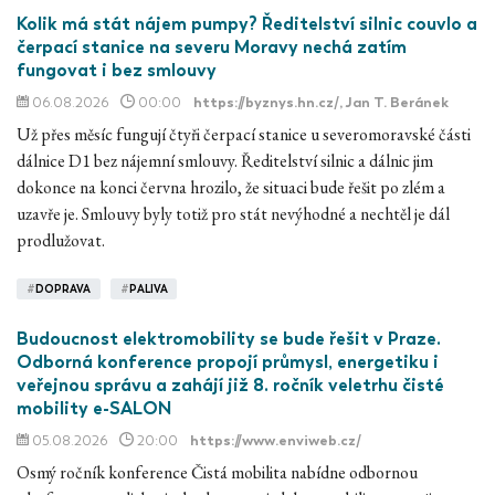
Kolik má stát nájem pumpy? Ředitelství silnic couvlo a
čerpací stanice na severu Moravy nechá zatím
fungovat i bez smlouvy
06.08.2026
00:00
https://byznys.hn.cz/
, Jan T. Beránek
Už přes měsíc fungují čtyři čerpací stanice u severomoravské části
dálnice D1 bez nájemní smlouvy. Ředitelství silnic a dálnic jim
dokonce na konci června hrozilo, že situaci bude řešit po zlém a
uzavře je. Smlouvy byly totiž pro stát nevýhodné a nechtěl je dál
prodlužovat.
#
DOPRAVA
#
PALIVA
Budoucnost elektromobility se bude řešit v Praze.
Odborná konference propojí průmysl, energetiku i
veřejnou správu a zahájí již 8. ročník veletrhu čisté
mobility e-SALON
05.08.2026
20:00
https://www.enviweb.cz/
Osmý ročník konference Čistá mobilita nabídne odbornou