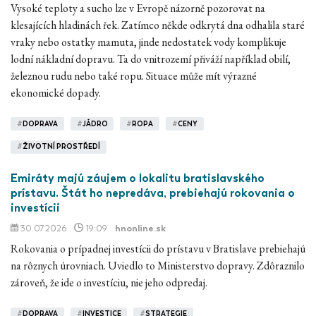
Vysoké teploty a sucho lze v Evropě názorně pozorovat na
klesajících hladinách řek. Zatímco někde odkrytá dna odhalila staré
vraky nebo ostatky mamuta, jinde nedostatek vody komplikuje
lodní nákladní dopravu. Ta do vnitrozemí přiváží například obilí,
železnou rudu nebo také ropu. Situace může mít výrazné
ekonomické dopady.
#
DOPRAVA
#
JÁDRO
#
ROPA
#
CENY
#
ŽIVOTNÍ PROSTŘEDÍ
Emiráty majú záujem o lokalitu bratislavského
prístavu. Štát ho nepredáva, prebiehajú rokovania o
investícii
30.07.2026
19:09
hnonline.sk
Rokovania o prípadnej investícii do prístavu v Bratislave prebiehajú
na rôznych úrovniach. Uviedlo to Ministerstvo dopravy. Zdôraznilo
zároveň, že ide o investíciu, nie jeho odpredaj.
#
DOPRAVA
#
INVESTICE
#
STRATEGIE