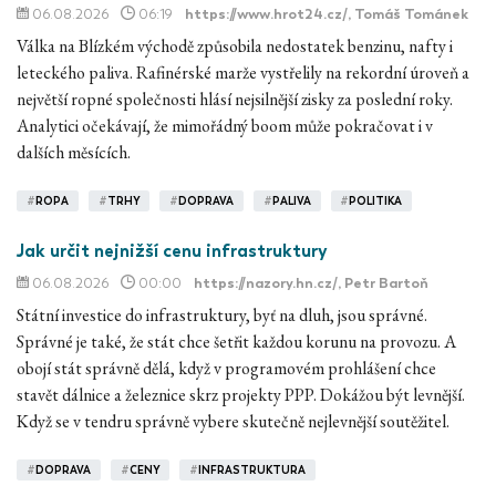
06.08.2026
06:19
https://www.hrot24.cz/
, Tomáš Tománek
Válka na Blízkém východě způsobila nedostatek benzinu, nafty i
leteckého paliva. Rafinérské marže vystřelily na rekordní úroveň a
největší ropné společnosti hlásí nejsilnější zisky za poslední roky.
Analytici očekávají, že mimořádný boom může pokračovat i v
dalších měsících.
#
ROPA
#
TRHY
#
DOPRAVA
#
PALIVA
#
POLITIKA
Jak určit nejnižší cenu infrastruktury
06.08.2026
00:00
https://nazory.hn.cz/
, Petr Bartoň
Státní investice do infrastruktury, byť na dluh, jsou správné.
Správné je také, že stát chce šetřit každou korunu na provozu. A
obojí stát správně dělá, když v programovém prohlášení chce
stavět dálnice a železnice skrz projekty PPP. Dokážou být levnější.
Když se v tendru správně vybere skutečně nejlevnější soutěžitel.
#
DOPRAVA
#
CENY
#
INFRASTRUKTURA