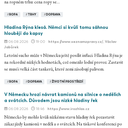
na ropném trhu: cena ropy se…
#
ROPA
#
TRHY
#
DOPRAVA
Hladina Rýna klesá. Němci si kvůli tomu sáhnou
hlouběji do kapsy
06.08.2026
19:00
https://www.seznamzpravy.cz/
, Václav
Jabůrek
Letošní sucho může v Německu ještě posílit inflaci. Hladina Rýna je
na rekordně nízkých hodnotách, což omezilo lodní provoz. Zastavit
se musí i velká část tankerů, které zemi zásobují palivem.
#
ROPA
#
DOPRAVA
#
ŽIVOTNÍ PROSTŘEDÍ
V Německu hrozí návrat kamionů na silnice o nedělích
a svátcích. Důvodem jsou nízké hladiny řek
06.08.2026
18:46
https://www.irozhlas.cz
Německo by mohlo kvůli nízkému stavu hladiny řek pozastavit
zákaz jízdy kamionů v neděli a o svátcích. Na tiskové konferenci po