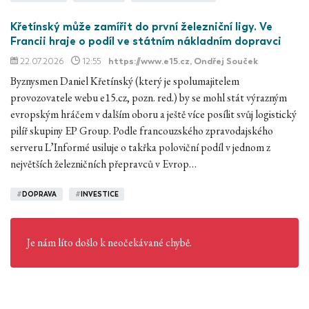
Křetínský může zamířit do první železniční ligy. Ve
Francii hraje o podíl ve státním nákladním dopravci
22.07.2026
12:55
https://www.e15.cz
, Ondřej Souček
Byznysmen Daniel Křetínský (který je spolumajitelem
provozovatele webu e15.cz, pozn. red.) by se mohl stát výrazným
evropským hráčem v dalším oboru a ještě více posílit svůj logistický
pilíř skupiny EP Group. Podle francouzského zpravodajského
serveru L’Informé usiluje o takřka poloviční podíl v jednom z
největších železničních přepravců v Evrop…
#
DOPRAVA
#
INVESTICE
Je nám líto došlo k neočekávané chybě.