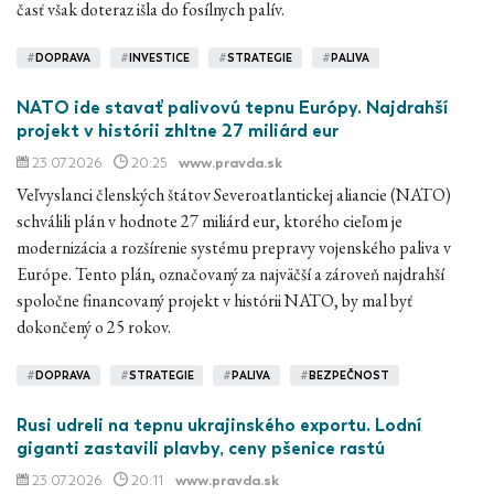
časť však doteraz išla do fosílnych palív.
#
DOPRAVA
#
INVESTICE
#
STRATEGIE
#
PALIVA
NATO ide stavať palivovú tepnu Európy. Najdrahší
projekt v histórii zhltne 27 miliárd eur
23.07.2026
20:25
www.pravda.sk
Veľvyslanci členských štátov Severoatlantickej aliancie (NATO)
schválili plán v hodnote 27 miliárd eur, ktorého cieľom je
modernizácia a rozšírenie systému prepravy vojenského paliva v
Európe. Tento plán, označovaný za najväčší a zároveň najdrahší
spoločne financovaný projekt v histórii NATO, by mal byť
dokončený o 25 rokov.
#
DOPRAVA
#
STRATEGIE
#
PALIVA
#
BEZPEČNOST
Rusi udreli na tepnu ukrajinského exportu. Lodní
giganti zastavili plavby, ceny pšenice rastú
23.07.2026
20:11
www.pravda.sk