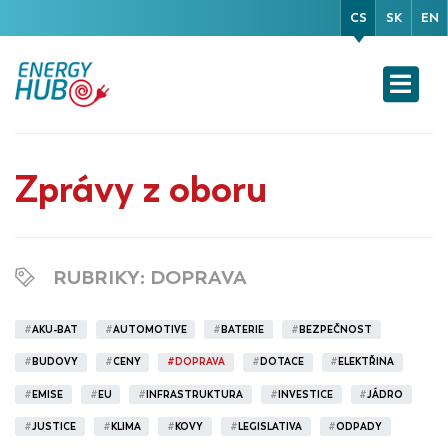
CS
SK
EN
Zprávy z oboru
RUBRIKY
: DOPRAVA
#
AKU-BAT
#
AUTOMOTIVE
#
BATERIE
#
BEZPEČNOST
#
BUDOVY
#
CENY
#
DOPRAVA
#
DOTACE
#
ELEKTŘINA
#
EMISE
#
EU
#
INFRASTRUKTURA
#
INVESTICE
#
JÁDRO
#
JUSTICE
#
KLIMA
#
KOVY
#
LEGISLATIVA
#
ODPADY