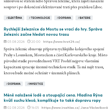
smlouvou se státem nebo Správou železnic, která zajistí nasazení
souprav i po dokončení elektrizované trati přes pražskou Liboc.
#
ELEKTŘINA
#
TECHNOLOGIE
#
DOPRAVA
#
BATERIE
Rychlejší železnice do Mostu se vrací do hry. Správa
železnic začne hledat novou trasu
03.08.2026
20:00
https://www.hrot24.cz/
Správa železnic obnovuje přípravu rychlejšího kolejového spojení
Prahy s Lounskem, Mosteckem a částí Karlovarského kraje. Místo
původní studie proveditelnosti VRT Poohří nejprve vlastními
kapacitami zpracuje územně-technickou studii. Ta má najít trasu,
kterou bude možné ochránit v územních plánech.
#
DOPRAVA
#
INVESTICE
Méně naložené lodě a stoupající cena. Hladina Rýna
kvůli suchu klesá, komplikuje to také dopravu ropy
02.08.2026
14:05
https://www.irozhlas.cz/
, Jana Václavíková