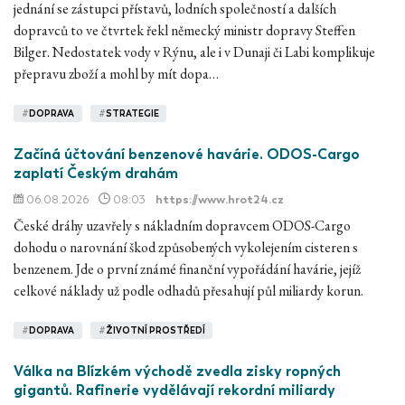
jednání se zástupci přístavů, lodních společností a dalších
dopravců to ve čtvrtek řekl německý ministr dopravy Steffen
Bilger. Nedostatek vody v Rýnu, ale i v Dunaji či Labi komplikuje
přepravu zboží a mohl by mít dopa…
#
DOPRAVA
#
STRATEGIE
Začíná účtování benzenové havárie. ODOS-Cargo
zaplatí Českým drahám
06.08.2026
08:03
https://www.hrot24.cz
České dráhy uzavřely s nákladním dopravcem ODOS-Cargo
dohodu o narovnání škod způsobených vykolejením cisteren s
benzenem. Jde o první známé finanční vypořádání havárie, jejíž
celkové náklady už podle odhadů přesahují půl miliardy korun.
#
DOPRAVA
#
ŽIVOTNÍ PROSTŘEDÍ
Válka na Blízkém východě zvedla zisky ropných
gigantů. Rafinerie vydělávají rekordní miliardy