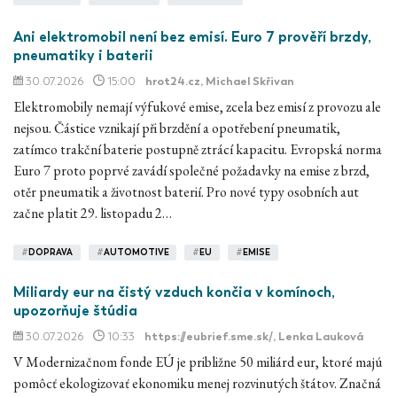
Ani elektromobil není bez emisí. Euro 7 prověří brzdy,
pneumatiky i baterii
30.07.2026
15:00
hrot24.cz
, Michael Skřivan
Elektromobily nemají výfukové emise, zcela bez emisí z provozu ale
nejsou. Částice vznikají při brzdění a opotřebení pneumatik,
zatímco trakční baterie postupně ztrácí kapacitu. Evropská norma
Euro 7 proto poprvé zavádí společné požadavky na emise z brzd,
otěr pneumatik a životnost baterií. Pro nové typy osobních aut
začne platit 29. listopadu 2…
#
DOPRAVA
#
AUTOMOTIVE
#
EU
#
EMISE
Miliardy eur na čistý vzduch končia v komínoch,
upozorňuje štúdia
30.07.2026
10:33
https://eubrief.sme.sk/
, Lenka Lauková
V Modernizačnom fonde EÚ je približne 50 miliárd eur, ktoré majú
pomôcť ekologizovať ekonomiku menej rozvinutých štátov. Značná