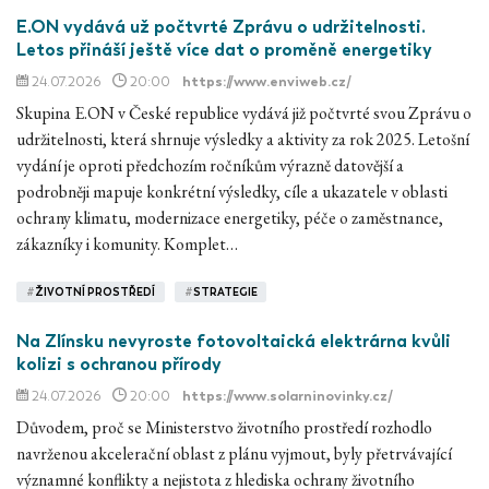
E.ON vydává už počtvrté Zprávu o udržitelnosti.
Letos přináší ještě více dat o proměně energetiky
24.07.2026
20:00
https://www.enviweb.cz/
Skupina E.ON v České republice vydává již počtvrté svou Zprávu o
udržitelnosti, která shrnuje výsledky a aktivity za rok 2025. Letošní
vydání je oproti předchozím ročníkům výrazně datovější a
podrobněji mapuje konkrétní výsledky, cíle a ukazatele v oblasti
ochrany klimatu, modernizace energetiky, péče o zaměstnance,
zákazníky i komunity. Komplet…
#
ŽIVOTNÍ PROSTŘEDÍ
#
STRATEGIE
Na Zlínsku nevyroste fotovoltaická elektrárna kvůli
kolizi s ochranou přírody
24.07.2026
20:00
https://www.solarninovinky.cz/
Důvodem, proč se Ministerstvo životního prostředí rozhodlo
navrženou akcelerační oblast z plánu vyjmout, byly přetrvávající
významné konflikty a nejistota z hlediska ochrany životního