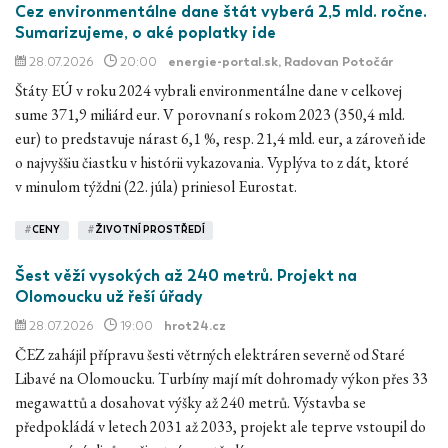
Cez environmentálne dane štát vyberá 2,5 mld. ročne.
Sumarizujeme, o aké poplatky ide
28.07.2026
20:00
energie-portal.sk
, Radovan Potočár
Štáty EÚ v roku 2024 vybrali environmentálne dane v celkovej
sume 371,9 miliárd eur. V porovnaní s rokom 2023 (350,4 mld.
eur) to predstavuje nárast 6,1 %, resp. 21,4 mld. eur, a zároveň ide
o najvyššiu čiastku v histórii vykazovania. Vyplýva to z dát, ktoré
v minulom týždni (22. júla) priniesol Eurostat.
#
CENY
#
ŽIVOTNÍ PROSTŘEDÍ
Šest věží vysokých až 240 metrů. Projekt na
Olomoucku už řeší úřady
28.07.2026
19:00
hrot24.cz
ČEZ zahájil přípravu šesti větrných elektráren severně od Staré
Libavé na Olomoucku. Turbíny mají mít dohromady výkon přes 33
megawattů a dosahovat výšky až 240 metrů. Výstavba se
předpokládá v letech 2031 až 2033, projekt ale teprve vstoupil do