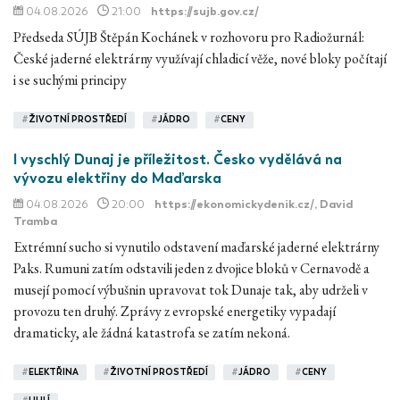
04.08.2026
21:00
https://sujb.gov.cz/
Předseda SÚJB Štěpán Kochánek v rozhovoru pro Radiožurnál:
České jaderné elektrárny využívají chladicí věže, nové bloky počítají
i se suchými principy
#
ŽIVOTNÍ PROSTŘEDÍ
#
JÁDRO
#
CENY
I vyschlý Dunaj je příležitost. Česko vydělává na
vývozu elektřiny do Maďarska
04.08.2026
20:00
https://ekonomickydenik.cz/
, David
Tramba
Extrémní sucho si vynutilo odstavení maďarské jaderné elektrárny
Paks. Rumuni zatím odstavili jeden z dvojice bloků v Cernavodě a
musejí pomocí výbušnin upravovat tok Dunaje tak, aby udrželi v
provozu ten druhý. Zprávy z evropské energetiky vypadají
dramaticky, ale žádná katastrofa se zatím nekoná.
#
ELEKTŘINA
#
ŽIVOTNÍ PROSTŘEDÍ
#
JÁDRO
#
CENY