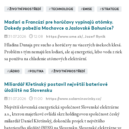
#
ŽIVOTNÍ PROSTŘEDÍ
#
TECHNOLOGIE
#
EMISE
#
STRATEGIE
Maďari a Francúzi pre horúčavy vypínajú atómky.
Dokedy pobežia Mochovce a Jaslovské Bohunice?
31.07.2026
12:08
https://www.sme.sk/
, Jozef Ryník
Hladina Dunaja pre sucho a horúčavy na viacerých úsekoch klesá.
Problém s tým nemajú len lodiari, ale aj energetici, lebo voda z riek
sa používa na chladenie atómových elektrární.
#
JÁDRO
#
POLITIKA
#
ŽIVOTNÍ PROSTŘEDÍ
Miliardář Křetínský postavil největší bateriové
úložiště na Slovensku
31.07.2026
11:00
https://www.solarninovinky.cz/
Největší slovenská energetická společnost Slovenské elektrárne
a.s., kterou majetkově ovládá skrz holdingovou společnost český
miliardář Daniel Křetínský, dokončila projek t největšího
bateriového úložiště (BESS) na Slovensku. Slovenské elektrárne ve