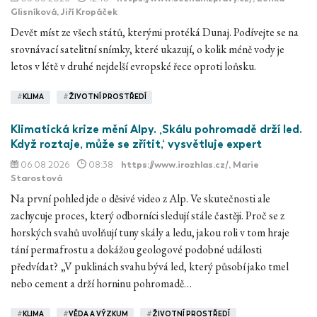
Glisníková, Jiří Kropáček
Devět míst ze všech států, kterými protéká Dunaj. Podívejte se na
srovnávací satelitní snímky, které ukazují, o kolik méně vody je
letos v létě v druhé nejdelší evropské řece oproti loňsku.
#
KLIMA
#
ŽIVOTNÍ PROSTŘEDÍ
Klimatická krize mění Alpy. ‚Skálu pohromadě drží led.
Když roztaje, může se zřítit,‘ vysvětluje expert
06.08.2026
08:38
https://www.irozhlas.cz/
, Marie
Starostová
Na první pohled jde o děsivé video z Alp. Ve skutečnosti ale
zachycuje proces, který odborníci sledují stále častěji. Proč se z
horských svahů uvolňují tuny skály a ledu, jakou roli v tom hraje
tání permafrostu a dokážou geologové podobné události
předvídat? „V puklinách svahu bývá led, který působí jako tmel
nebo cement a drží horninu pohromadě…
#
KLIMA
#
VĚDA A VÝZKUM
#
ŽIVOTNÍ PROSTŘEDÍ