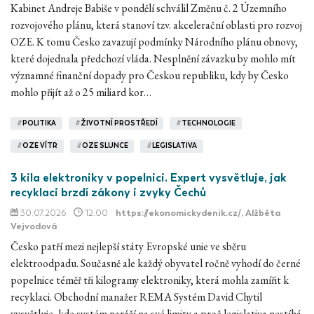
Kabinet Andreje Babiše v pondělí schválil Změnu č. 2 Územního
rozvojového plánu, která stanoví tzv. akcelerační oblasti pro rozvoj
OZE. K tomu Česko zavazují podmínky Národního plánu obnovy,
které dojednala předchozí vláda. Nesplnění závazku by mohlo mít
významné finanční dopady pro Českou republiku, kdy by Česko
mohlo přijít až o 25 miliard kor…
#
POLITIKA
#
ŽIVOTNÍ PROSTŘEDÍ
#
TECHNOLOGIE
#
OZE VÍTR
#
OZE SLUNCE
#
LEGISLATIVA
3 kila elektroniky v popelnici. Expert vysvětluje, jak
recyklaci brzdí zákony i zvyky Čechů
30.07.2026
12:00
https://ekonomickydenik.cz/
, Alžběta
Vejvodová
Česko patří mezi nejlepší státy Evropské unie ve sběru
elektroodpadu. Současně ale každý obyvatel ročně vyhodí do černé
popelnice téměř tři kilogramy elektroniky, která mohla zamířit k
recyklaci. Obchodní manažer REMA Systém David Chytil
vysvětluje, kde systém naráží na své limity a proč legislativa nestíhá