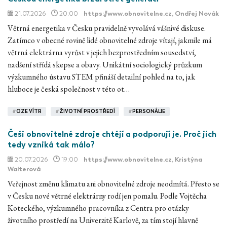
21.07.2026
20:00
https://www.obnovitelne.cz
, Ondřej Novák
Větrná energetika v Česku pravidelně vyvolává vášnivé diskuse.
Zatímco v obecné rovině lidé obnovitelné zdroje vítají, jakmile má
větrná elektrárna vyrůst v jejich bezprostředním sousedství,
nadšení střídá skepse a obavy. Unikátní sociologický průzkum
výzkumného ústavu STEM přináší detailní pohled na to, jak
hluboce je česká společnost v této ot…
#
OZE VÍTR
#
ŽIVOTNÍ PROSTŘEDÍ
#
PERSONÁLIE
Češi obnovitelné zdroje chtějí a podporují je. Proč jich
tedy vzniká tak málo?
20.07.2026
19:00
https://www.obnovitelne.cz
, Kristýna
Walterová
Veřejnost změnu klimatu ani obnovitelné zdroje neodmítá. Přesto se
v Česku nové větrné elektrárny rodí jen pomalu. Podle Vojtěcha
Koteckého, výzkumného pracovníka z Centra pro otázky
životního prostředí na Univerzitě Karlově, za tím stojí hlavně