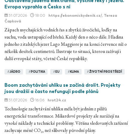
Odstavená jaderná elektrárna, vyschlé řeky i jezera.
Evropa vyprahla a Česko s ní
31.07.2026
18:00
https://ekonomickydenik.cz/
, Tereza
Čapková
Zápach usychajících vodních řas a zbytků živočichů, loďky na
suchu, voda ustupující od břehů. Každý den o něco dále. Hladina
jednoho z italských jezer Lago Maggiore je na konci července níž o
několik desítek centimetrů. Ilustruje to situaci, kterou zažívají i
další evropské státy, včetně České republiky.
#
JÁDRO
#
POLITIKA
#
EU
#
KLIMA
#
ŽIVOTNÍ PROSTŘEDÍ
Boom zachytávání uhlíku se začíná drolit. Projekty
jsou dražší a často nefungují podle plánů
31.07.2026
16:06
hrot24.cz
Technologie zachytávání uhlíku měla být jedním z pilířů
energetické transformace. Miliardové projekty ale narážejí na
vysoké náklady a technické problémy. Většina sledovaných zařízení
zachycuje méně CO₂, než slibovaly původní plány.