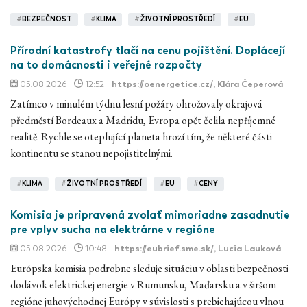
#
BEZPEČNOST
#
KLIMA
#
ŽIVOTNÍ PROSTŘEDÍ
#
EU
Přírodní katastrofy tlačí na cenu pojištění. Doplácejí
na to domácnosti i veřejné rozpočty
05.08.2026
12:52
https://oenergetice.cz/
, Klára Čeperová
Zatímco v minulém týdnu lesní požáry ohrožovaly okrajová
předměstí Bordeaux a Madridu, Evropa opět čelila nepříjemné
realitě. Rychle se oteplující planeta hrozí tím, že některé části
kontinentu se stanou nepojistitelnými.
#
KLIMA
#
ŽIVOTNÍ PROSTŘEDÍ
#
EU
#
CENY
Komisia je pripravená zvolať mimoriadne zasadnutie
pre vplyv sucha na elektrárne v regióne
05.08.2026
10:48
https://eubrief.sme.sk/
, Lucia Lauková
Európska komisia podrobne sleduje situáciu v oblasti bezpečnosti
dodávok elektrickej energie v Rumunsku, Maďarsku a v širšom
regióne juhovýchodnej Európy v súvislosti s prebiehajúcou vlnou