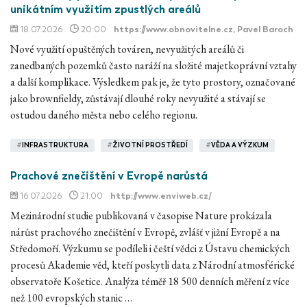
unikátním využitím zpustlých areálů
18.07.2026
20:00
https://www.obnovitelne.cz
, Pavel Baroch
Nové využití opuštěných továren, nevyužitých areálů či
zanedbaných pozemků často naráží na složité majetkoprávní vztahy
a další komplikace. Výsledkem pak je, že tyto prostory, označované
jako brownfieldy, zůstávají dlouhé roky nevyužité a stávají se
ostudou daného města nebo celého regionu.
#
INFRASTRUKTURA
#
ŽIVOTNÍ PROSTŘEDÍ
#
VĚDA A VÝZKUM
Prachové znečištění v Evropě narůstá
16.07.2026
21:00
http://www.enviweb.cz/
Mezinárodní studie publikovaná v časopise Nature prokázala
nárůst prachového znečištění v Evropě, zvlášť v jižní Evropě a na
Středomoří. Výzkumu se podíleli i čeští vědci z Ústavu chemických
procesů Akademie věd, kteří poskytli data z Národní atmosférické
observatoře Košetice. Analýza téměř 18 500 denních měření z více
než 100 evropských stanic …