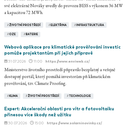
své elektrárně Nováky uvedly do provozu BESS s výkonem 36 MW
a kapacitou 72 MWh.
#
ŽIVOTNÍ PROSTŘEDÍ
#
ELEKTŘINA
#
INFRASTRUKTURA
#
OZE
#
BATERIE
Webová aplikace pro klimatické prověřování investic
pomůže projektantům při jejich přípravě
31.07.2026
11:00
https://www.enviweb.cz/
Ministerstvo životního prostředí připravilo bezplatný a veřejně
dostupný portál, který pomáhá investorům při klimatickém
prověřování, tzv. Climate Proofing.
#
KLIMA
#
ŽIVOTNÍ PROSTŘEDÍ
#
TECHNOLOGIE
Expert: Akcelerační oblasti pro vítr a fotovoltaiku
přinesou více škody než užitku
30.07.2026
15:00
https://www.solarninovinky.cz/