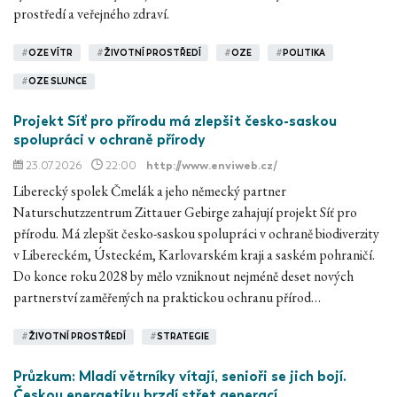
prostředí a veřejného zdraví.
#
OZE VÍTR
#
ŽIVOTNÍ PROSTŘEDÍ
#
OZE
#
POLITIKA
#
OZE SLUNCE
Projekt Síť pro přírodu má zlepšit česko-saskou
spolupráci v ochraně přírody
23.07.2026
22:00
http://www.enviweb.cz/
Liberecký spolek Čmelák a jeho německý partner
Naturschutzzentrum Zittauer Gebirge zahajují projekt Síť pro
přírodu. Má zlepšit česko-saskou spolupráci v ochraně biodiverzity
v Libereckém, Ústeckém, Karlovarském kraji a saském pohraničí.
Do konce roku 2028 by mělo vzniknout nejméně deset nových
partnerství zaměřených na praktickou ochranu přírod…
#
ŽIVOTNÍ PROSTŘEDÍ
#
STRATEGIE
Průzkum: Mladí větrníky vítají, senioři se jich bojí.
Českou energetiku brzdí střet generací