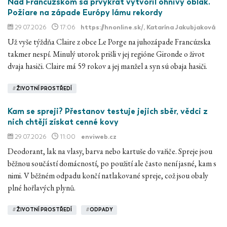
Nad Francúzskom sa prvýkrát vytvoril ohnivý oblak.
Požiare na západe Európy lámu rekordy
29.07.2026
17:06
https://hnonline.sk/
, Katarína Jakubjaková
Už vyše týždňa Claire z obce Le Porge na juhozápade Francúzska
takmer nespí. Minulý utorok prišli v jej regióne Gironde o život
dvaja hasiči. Claire má 59 rokov a jej manžel a syn sú obaja hasiči.
#
ŽIVOTNÍ PROSTŘEDÍ
Kam se spreji? Přestanov testuje jejich sběr, vědci z
nich chtějí získat cenné kovy
29.07.2026
11:00
enviweb.cz
Deodorant, lak na vlasy, barva nebo kartuše do vařiče. Spreje jsou
běžnou součástí domácností, po použití ale často není jasné, kam s
nimi. V běžném odpadu končí natlakované spreje, což jsou obaly
plné hořlavých plynů.
#
ŽIVOTNÍ PROSTŘEDÍ
#
ODPADY