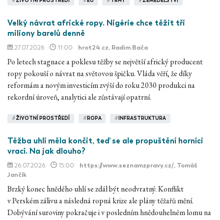
#
ŽIVOTNÍ PROSTŘEDÍ
#
EU
#
TRHY
#
ZEMĚDĚLSTVÍ
Velký návrat africké ropy. Nigérie chce těžit tři
miliony barelů denně
27.07.2026
11:00
hrot24.cz
, Radim Bača
Po letech stagnace a poklesu těžby se největší africký producent
ropy pokouší o návrat na světovou špičku. Vláda věří, že díky
reformám a novým investicím zvýší do roku 2030 produkci na
rekordní úroveň, analytici ale zůstávají opatrní.
#
ŽIVOTNÍ PROSTŘEDÍ
#
ROPA
#
INFRASTRUKTURA
Těžba uhlí měla končit, teď se ale propuštění horníci
vrací. Na jak dlouho?
26.07.2026
15:00
https://www.seznamzpravy.cz/
, Tomáš
Jančík
Brzký konec hnědého uhlí se zdál být neodvratný. Konflikt
v Perském zálivu a následná ropná krize ale plány těžařů mění.
Dobývání suroviny pokračuje i v posledním hnědouhelném lomu na