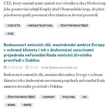
ČEZ, který oznámil záměr umístit šest větrníků u obce Norberčany.
Jeho posuzování zahájil Krajský úřad Olomouckého kraje, do jehož
působnosti spadá posouzení vlivu záměru na životní prostředí.
#
OZE VÍTR
#
INFRASTRUKTURA
#
ŽIVOTNÍ PROSTŘEDÍ
#
OZE
Budoucnost emisních cílů, mezinárodní ambice Evropy
v ochraně klimatu i trh s druhotnými surovinami
projednala neformální Rada ministrů životního
prostředí v Dublinu
24.07.2026
20:00
http://www.enviweb.cz/
Budoucnost emisních cílů, mezinárodní ambice Evropy v ochraně
klimatu i trh s druhotnými surovinami projednala neformální Rada
ministrů životního prostředí v Dublinu
#
ŽIVOTNÍ PROSTŘEDÍ
#
ODPADY
#
POLITIKA
#
EU
#
KLIMA
#
EMISE