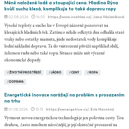
Méně naložené lodě a stoupající cena. Hladina Rýna
kvůli suchu klesá, komplikuje to také dopravu ropy
02.08.2026
14:05
https://www.irozhlas.cz/
, Jana Václavíková
Vysoké teploty a sucho lze v Evropě názorně pozorovat na
klesajících hladinách řek. Zatímco někde odkrytá dna odhalila staré
vraky nebo ostatky mamuta, jinde nedostatek vody komplikuje
lodní nákladní dopravu. Ta do vnitrozemí přiváží například obilí,
železnou rudu nebo také ropu. Situace může mít výrazné
ekonomické dopady.
#
ŽIVOTNÍ PROSTŘEDÍ
#
JÁDRO
#
CENY
#
ROPA
#
DOPRAVA
Energetické inovace narážejí na problém s prosazením
na trhu
01.08.2026
13:15
https://oenergetice.cz/
, Erik Novotný
Vyvinout novou energetickou technologii je jen polovina cesty. Tou
druhou, často mnohem náročnější, je její skutečné prosazení na