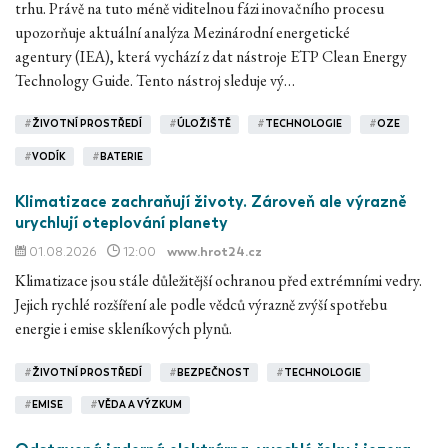
trhu. Právě na tuto méně viditelnou fázi inovačního procesu
upozorňuje aktuální analýza Mezinárodní energetické
agentury (IEA), která vychází z dat nástroje ETP Clean Energy
Technology Guide. Tento nástroj sleduje vý…
#
ŽIVOTNÍ PROSTŘEDÍ
#
ÚLOŽIŠTĚ
#
TECHNOLOGIE
#
OZE
#
VODÍK
#
BATERIE
Klimatizace zachraňují životy. Zároveň ale výrazně
urychlují oteplování planety
01.08.2026
12:00
www.hrot24.cz
Klimatizace jsou stále důležitější ochranou před extrémními vedry.
Jejich rychlé rozšíření ale podle vědců výrazně zvýší spotřebu
energie i emise skleníkových plynů.
#
ŽIVOTNÍ PROSTŘEDÍ
#
BEZPEČNOST
#
TECHNOLOGIE
#
EMISE
#
VĚDA A VÝZKUM