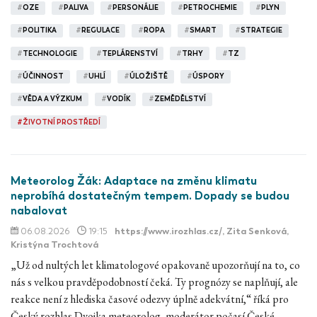
#
OZE
#
PALIVA
#
PERSONÁLIE
#
PETROCHEMIE
#
PLYN
#
POLITIKA
#
REGULACE
#
ROPA
#
SMART
#
STRATEGIE
#
TECHNOLOGIE
#
TEPLÁRENSTVÍ
#
TRHY
#
TZ
#
ÚČINNOST
#
UHLÍ
#
ÚLOŽIŠTĚ
#
ÚSPORY
#
VĚDA A VÝZKUM
#
VODÍK
#
ZEMĚDĚLSTVÍ
#
ŽIVOTNÍ PROSTŘEDÍ
Meteorolog Žák: Adaptace na změnu klimatu
neprobíhá dostatečným tempem. Dopady se budou
nabalovat
06.08.2026
19:15
https://www.irozhlas.cz/
, Zita Senková,
Kristýna Trochtová
„Už od nultých let klimatologové opakovaně upozorňují na to, co
nás s velkou pravděpodobností čeká. Ty prognózy se naplňují, ale
reakce není z hlediska časové odezvy úplně adekvátní,“ říká pro
Český rozhlas Dvojka meteorolog, moderátor počasí České