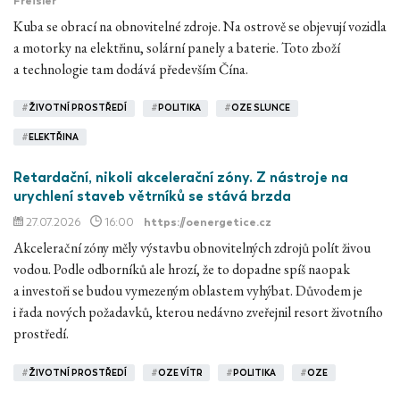
Freisler
Kuba se obrací na obnovitelné zdroje. Na ostrově se objevují vozidla
a motorky na elektřinu, solární panely a baterie. Toto zboží
a technologie tam dodává především Čína.
#
ŽIVOTNÍ PROSTŘEDÍ
#
POLITIKA
#
OZE SLUNCE
#
ELEKTŘINA
Retardační, nikoli akcelerační zóny. Z nástroje na
urychlení staveb větrníků se stává brzda
27.07.2026
16:00
https://oenergetice.cz
Akcelerační zóny měly výstavbu obnovitelných zdrojů polít živou
vodou. Podle odborníků ale hrozí, že to dopadne spíš naopak
a investoři se budou vymezeným oblastem vyhýbat. Důvodem je
i řada nových požadavků, kterou nedávno zveřejnil resort životního
prostředí.
#
ŽIVOTNÍ PROSTŘEDÍ
#
OZE VÍTR
#
POLITIKA
#
OZE