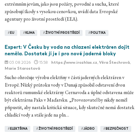
extrémním jevům, jako jsou požáry, povodně a sucha, které
způsobují škody s vysokou cenovkou, uvádí data Evropské
agentury pro životní prostředí (EEA).
#
EU
#
KLIMA
#
ŽIVOTNÍ PROSTŘEDÍ
#
POLITIKA
Expert: V Česku by voda na chlazení elektráren dojít
neměla. Dostatek jí je i pro nové jaderné bloky
03.08.2026
15:58
https://www.irozhlas.cz
, Věra Štechrová,
Marie Starostová
Sucho ohrožuje výrobu elektřiny v části jaderných elektráren v
Evropě. Nízký průtoku vody v Dunaji způsobil odstavení dvou
reaktorů rumunské elektrárny Cernavoda a úplně odstavena může
být elektrárna Paks v Maďarsku. „Provozovatel by nikdy neměl
připustit, aby nastala kritická situace, kdy skutečně nemá dostatek
chladící vody a stále jede na pln…
#
ELEKTŘINA
#
ŽIVOTNÍ PROSTŘEDÍ
#
JÁDRO
#
BEZPEČNOST