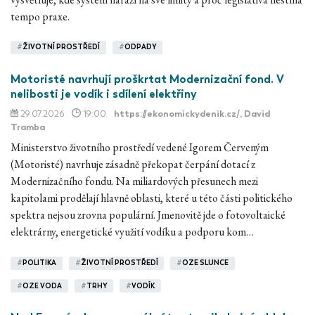
tempo praxe.
#
ŽIVOTNÍ PROSTŘEDÍ
#
ODPADY
Motoristé navrhují proškrtat Modernizační fond. V
nelibosti je vodík i sdílení elektřiny
29.07.2026
19:00
https://ekonomickydenik.cz/
, David
Tramba
Ministerstvo životního prostředí vedené Igorem Červeným
(Motoristé) navrhuje zásadně překopat čerpání dotací z
Modernizačního fondu. Na miliardových přesunech mezi
kapitolami prodělají hlavně oblasti, které u této části politického
spektra nejsou zrovna populární. Jmenovitě jde o fotovoltaické
elektrárny, energetické využití vodíku a podporu kom…
#
POLITIKA
#
ŽIVOTNÍ PROSTŘEDÍ
#
OZE SLUNCE
#
OZE VODA
#
TRHY
#
VODÍK