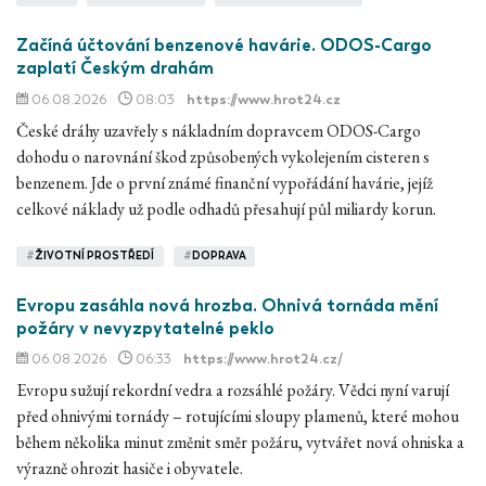
Začíná účtování benzenové havárie. ODOS-Cargo
zaplatí Českým drahám
06.08.2026
08:03
https://www.hrot24.cz
České dráhy uzavřely s nákladním dopravcem ODOS-Cargo
dohodu o narovnání škod způsobených vykolejením cisteren s
benzenem. Jde o první známé finanční vypořádání havárie, jejíž
celkové náklady už podle odhadů přesahují půl miliardy korun.
#
ŽIVOTNÍ PROSTŘEDÍ
#
DOPRAVA
Evropu zasáhla nová hrozba. Ohnivá tornáda mění
požáry v nevyzpytatelné peklo
06.08.2026
06:33
https://www.hrot24.cz/
Evropu sužují rekordní vedra a rozsáhlé požáry. Vědci nyní varují
před ohnivými tornády – rotujícími sloupy plamenů, které mohou
během několika minut změnit směr požáru, vytvářet nová ohniska a
výrazně ohrozit hasiče i obyvatele.