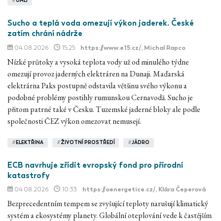
#
UHLÍ
Sucho a teplá voda omezují výkon jaderek. České
zatím chrání nádrže
04.08.2026
15:25
https://www.e15.cz/
, Michal Rapco
Nízké průtoky a vysoká teplota vody už od minulého týdne
omezují provoz jaderných elektráren na Dunaji. Maďarská
elektrárna Paks postupně odstavila většinu svého výkonu a
podobné problémy postihly rumunskou Cernavodă. Sucho je
přitom patrné také v Česku. Tuzemské jaderné bloky ale podle
společnosti ČEZ výkon omezovat nemusejí.
#
ELEKTŘINA
#
ŽIVOTNÍ PROSTŘEDÍ
#
JÁDRO
ECB navrhuje zřídit evropský fond pro přírodní
katastrofy
04.08.2026
10:33
https://oenergetice.cz/
, Klára Čeperová
Bezprecedentním tempem se zvyšující teploty narušují klimatický
systém a ekosystémy planety. Globální oteplování vede k častějším