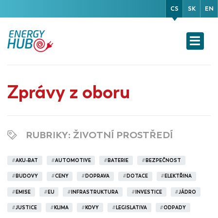
CS
SK
EN
Zprávy z oboru
RUBRIKY
: ŽIVOTNÍ PROSTŘEDÍ
#
AKU-BAT
#
AUTOMOTIVE
#
BATERIE
#
BEZPEČNOST
#
BUDOVY
#
CENY
#
DOPRAVA
#
DOTACE
#
ELEKTŘINA
#
EMISE
#
EU
#
INFRASTRUKTURA
#
INVESTICE
#
JÁDRO
#
JUSTICE
#
KLIMA
#
KOVY
#
LEGISLATIVA
#
ODPADY