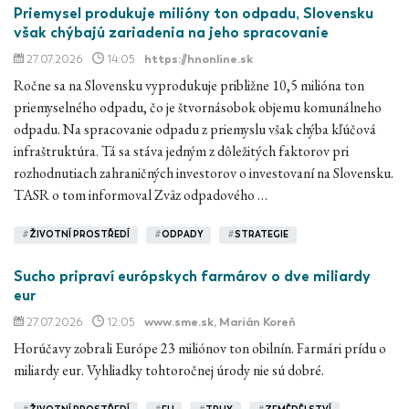
Priemysel produkuje milióny ton odpadu, Slovensku
však chýbajú zariadenia na jeho spracovanie
27.07.2026
14:05
https://hnonline.sk
Ročne sa na Slovensku vyprodukuje približne 10,5 milióna ton
priemyselného odpadu, čo je štvornásobok objemu komunálneho
odpadu. Na spracovanie odpadu z priemyslu však chýba kľúčová
infraštruktúra. Tá sa stáva jedným z dôležitých faktorov pri
rozhodnutiach zahraničných investorov o investovaní na Slovensku.
TASR o tom informoval Zväz odpadového …
#
ŽIVOTNÍ PROSTŘEDÍ
#
ODPADY
#
STRATEGIE
Sucho pripraví európskych farmárov o dve miliardy
eur
27.07.2026
12:05
www.sme.sk
, Marián Koreň
Horúčavy zobrali Európe 23 miliónov ton obilnín. Farmári prídu o
miliardy eur. Vyhliadky tohtoročnej úrody nie sú dobré.