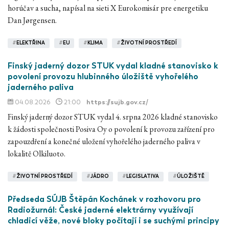
horúčav a sucha, napísal na sieti X Eurokomisár pre energetiku
Dan Jørgensen.
#
ELEKTŘINA
#
EU
#
KLIMA
#
ŽIVOTNÍ PROSTŘEDÍ
Finský jaderný dozor STUK vydal kladné stanovisko k
povolení provozu hlubinného úložiště vyhořelého
jaderného paliva
04.08.2026
21:00
https://sujb.gov.cz/
Finský jaderný dozor STUK vydal 4. srpna 2026 kladné stanovisko
k žádosti společnosti Posiva Oy o povolení k provozu zařízení pro
zapouzdření a konečné uložení vyhořelého jaderného paliva v
lokalitě Olkiluoto.
#
ŽIVOTNÍ PROSTŘEDÍ
#
JÁDRO
#
LEGISLATIVA
#
ÚLOŽIŠTĚ
Předseda SÚJB Štěpán Kochánek v rozhovoru pro
Radiožurnál: České jaderné elektrárny využívají
chladicí věže, nové bloky počítají i se suchými principy