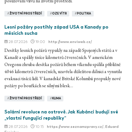
posuzování vlivů na životní prostředí.
#
ŽIVOTNÍ PROSTŘEDÍ
#
OZE VÍTR
#
POLITIKA
Lesní požáry postihly západ USA a Kanady po
měsících sucha
28.07.2026
19:00
http://www.enviweb.cz/
Desítky lesních požárů vypukly na západě Spojených států a v
Kanadě a spálily tisíce kilometrů čtverečních. V americkém
Oregonu zhruba desítka požárů během víkendu spálila přibližně
4046 kilometrů čtverečních, uzavřela důležitou dálnici a vynutila
evakuaci tisíců lidí. V kanadské Britské Kolumbii propukly nové
požáry po bouřkách se silnými blesk…
#
ŽIVOTNÍ PROSTŘEDÍ
#
KLIMA
Solární revoluce na ostrově. Jak Kubánci budují své
„vlastní fungující republiky“
28.07.2026
10:15
https://www.seznamzpravy.cz/
, Eduard