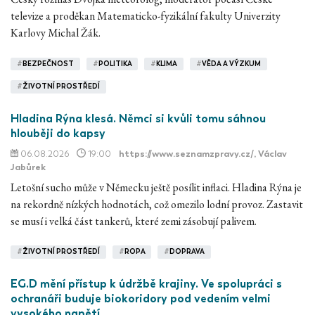
televize a proděkan Matematicko-fyzikální fakulty Univerzity
Karlovy Michal Žák.
#
BEZPEČNOST
#
POLITIKA
#
KLIMA
#
VĚDA A VÝZKUM
#
ŽIVOTNÍ PROSTŘEDÍ
Hladina Rýna klesá. Němci si kvůli tomu sáhnou
hlouběji do kapsy
06.08.2026
19:00
https://www.seznamzpravy.cz/
, Václav
Jabůrek
Letošní sucho může v Německu ještě posílit inflaci. Hladina Rýna je
na rekordně nízkých hodnotách, což omezilo lodní provoz. Zastavit
se musí i velká část tankerů, které zemi zásobují palivem.
#
ŽIVOTNÍ PROSTŘEDÍ
#
ROPA
#
DOPRAVA
EG.D mění přístup k údržbě krajiny. Ve spolupráci s
ochranáři buduje biokoridory pod vedením velmi
vysokého napětí