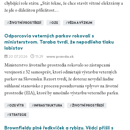
chybějící role státu. „Stát řekne, že chce stavět větrné elektrárny a
že jde o důležitou příležitost.…
#
ŽIVOTNÍ PROSTŘEDÍ
#
OZE
#
VĚDA A VÝZKUM
Odporcovia veterných parkov rokovali s
ministerstvom. Taraba tvrdí, že nepodlieha tlaku
lobistov
20.07.2026
15:29
www.pravda.sk
Ministerstvo životného prostredia rokovalo so zástupcami
verejnosti z 32 samospráv, ktorí odmietajú výstavbu veterných
parkov na Slovensku. Rezort tvrdí, že doteraz nevydal žiadne
súhlasné stanovisko z procesu posudzovania vplyvov na životné
prostredie (EIA), ktoré by umožnilo výstavbu veterného parku.
#
OZE VÍTR
#
INFRASTRUKTURA
#
ŽIVOTNÍ PROSTŘEDÍ
#
STRATEGIE
Brownfieldy plné ředkviček a rybízu. Vědci přišli s