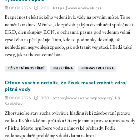
06.08.2026
19:00
https://www.enviweb.cz/
Bezpečnost elektrického vedení byla vždy na prvním místě. To se
nemění ani dnes. Mění se, ale způsob, jakým distribuční společnost
EG.D, člen skupiny E.ON, o ochranná pásma pod vedením velmi
vysokého napětí pečuje. Tam, kde to podmínky dovolují, už
nehledá jen nejrychlejší způsob, jak odstranit vegetaci. Hledá také
cesty, jak zachovat cenné biot…
#
ŽIVOTNÍ PROSTŘEDÍ
#
ELEKTŘINA
#
INFRASTRUKTURA
Otava vyschla natolik, že Písek musel změnit zdroj
pitné vody
06.08.2026
18:30
https://www.seznamzpravy.cz/
, Jiří
Sedláček
Zhoršující se stav sucha ovlivňuje hladinu řek i zásobování pitnou
vodou. Kvůli nízkému průtoku Otavy je mimo provoz úpravna vody
v Písku. Město nyní bere vodu z římovské přehrady. Podle
vodohospodářů problémy s dodávkami nehrozí.