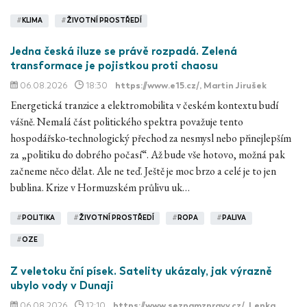
#
KLIMA
#
ŽIVOTNÍ PROSTŘEDÍ
Jedna česká iluze se právě rozpadá. Zelená
transformace je pojistkou proti chaosu
06.08.2026
18:30
https://www.e15.cz/
, Martin Jirušek
Energetická tranzice a elektromobilita v českém kontextu budí
vášně. Nemalá část politického spektra považuje tento
hospodářsko-technologický přechod za nesmysl nebo přinejlepším
za „politiku do dobrého počasí“. Až bude vše hotovo, možná pak
začneme něco dělat. Ale ne teď. Ještě je moc brzo a celé je to jen
bublina. Krize v Hormuzském průlivu uk…
#
POLITIKA
#
ŽIVOTNÍ PROSTŘEDÍ
#
ROPA
#
PALIVA
#
OZE
Z veletoku ční písek. Satelity ukázaly, jak výrazně
ubylo vody v Dunaji
06.08.2026
12:10
https://www.seznamzpravy.cz/
, Lenka