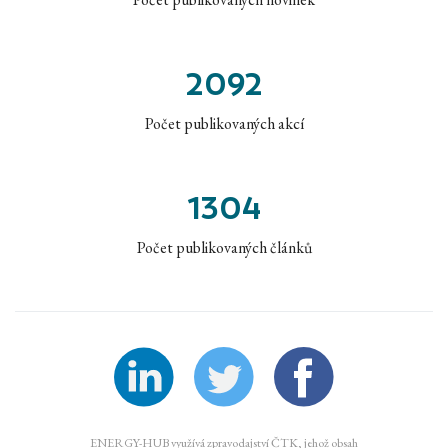
2092
Počet publikovaných akcí
1304
Počet publikovaných článků
ENERGY-HUB využívá zpravodajství ČTK, jehož obsah