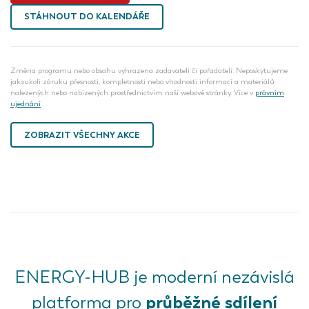
STÁHNOUT DO KALENDÁŘE
Změna programu nebo obsahu vyhrazena zadavateli či pořadateli. Neposkytujeme
jakoukoli záruku přesnosti, kompletnosti nebo vhodnosti informací a materiálů
nalezených nebo nabízených prostřednictvím naší webové stránky. Více v
právním
ujednání
ZOBRAZIT VŠECHNY AKCE
ENERGY-HUB je moderní nezávislá
průběžné sdílení
platforma pro