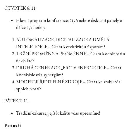
ČTVRTEK 6. 11.
Hlavní program konference: čtyři nabité diskusní panely o
délce 1,5 hodiny
AUTOMATIZACE, DIGITALIZACE A UMĚLÁ
INTELIGENCE – Cesta k efektivitě a úsporám?
TRŽNÍ PROMĚNY A PROMĚNNÉ – Cesta k odolnosti a
flexibilitě?
DRUHÁ GENERACE „BIO“ V ENERGETICE – Cesta
k nezávislosti a synergiím?
MODERNÍ ŘIDITELNÉ ZDROJE – Cesta ke stabilitě a
spolehlivosti?
PÁTEK 7. 11.
Tradiční exkurze, jejíž lokalitu včas upřesníme!
Partneři