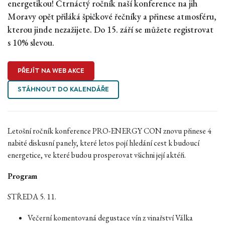
energetikou! Čtrnáctý ročník naší konference na jih
Moravy opět přiláká špičkové řečníky a přinese atmosféru,
kterou jinde nezažijete. Do 15. září se můžete registrovat
s 10% slevou.
PŘEJÍT NA WEB AKCE
STÁHNOUT DO KALENDÁŘE
Letošní ročník konference PRO-ENERGY CON znovu přinese 4
nabité diskusní panely, které letos pojí hledání cest k budoucí
energetice, ve které budou prosperovat všichni její aktéři.
Program
STŘEDA 5. 11.
Večerní komentovaná degustace vín z vinařství Válka