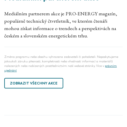
Mediálním partnerem akce je PRO-ENERGY magazín,
populárně technický čtvrtletník, ve kterém čtenáři
mohou získat informace o trendech a perspektivách na
českém a slovenském energetickém trhu.
Změna programu nebo obsahu vyhrazena zadavateli či pořadateli. Neposkytujeme
jakoukoli záruku přesnosti, kompletnosti nebo vhodnosti informací a materiálů
nalezených nebo nabízených prostřednictvím naší webové stránky. Více v
právním
ujednání
ZOBRAZIT VŠECHNY AKCE