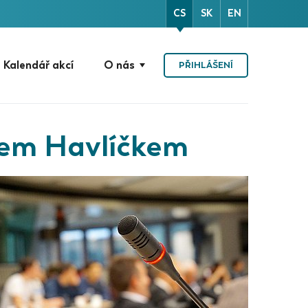
CS
SK
EN
Kalendář akcí
O nás
PŘIHLÁŠENÍ
lem Havlíčkem