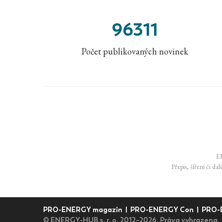
96311
Počet publikovaných novinek
EN
Přepis, šíření či da
PRO-ENERGY magazín
|
PRO-ENERGY Con
|
PRO-
© ENERGY-HUB s. r. o. 2012–2026. Práva vyhrazena.