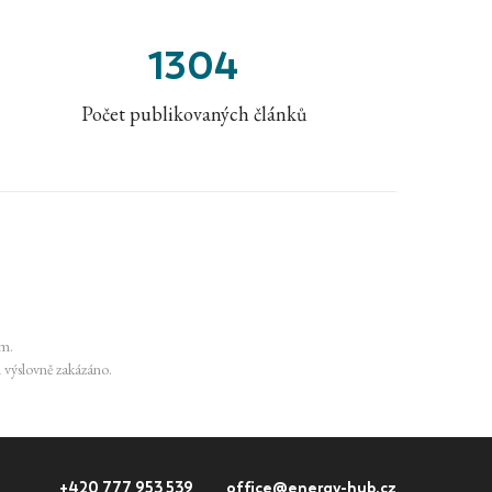
1304
Počet publikovaných článků
em.
su výslovně zakázáno.
+420 777 953 539
office@energy-hub.cz