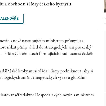
lu a obchodu s lídry českého byznysu
KALENDÁŘE
 novin s nově nastupujícím ministrem průmyslu a
st získat přímý vhled do strategických vizí pro český
e o klíčových tématech formujících budoucnost českého
 dál? Jaké kroky musí vláda i firmy podniknout, aby si
ologických změn, energetických výzev a globální
ebatovat šéfredaktor Hospodářských novin s ministrem