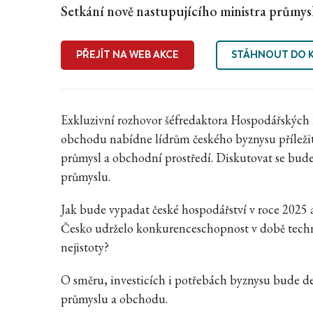
Setkání nově nastupujícího ministra průmys
PŘEJÍT NA WEB AKCE
STÁHNOUT DO 
Exkluzivní rozhovor šéfredaktora Hospodářských
obchodu nabídne lídrům českého byznysu příležito
průmysl a obchodní prostředí. Diskutovat se bud
průmyslu.
Jak bude vypadat české hospodářství v roce 2025 a
Česko udrželo konkurenceschopnost v době techn
nejistoty?
O směru, investicích i potřebách byznysu bude d
průmyslu a obchodu.