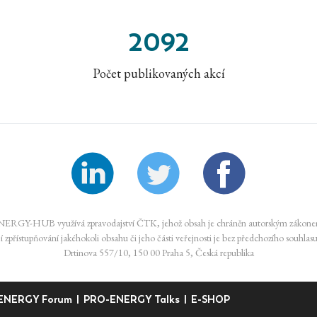
2092
Počet publikovaných akcí
ERGY-HUB využívá zpravodajství ČTK, jehož obsah je chráněn autorským zákon
lší zpřístupňování jakéhokoli obsahu či jeho části veřejnosti je bez předchozího souhla
Drtinova 557/10, 150 00 Praha 5, Česká republika
ENERGY Forum
|
PRO-ENERGY Talks
|
E-SHOP