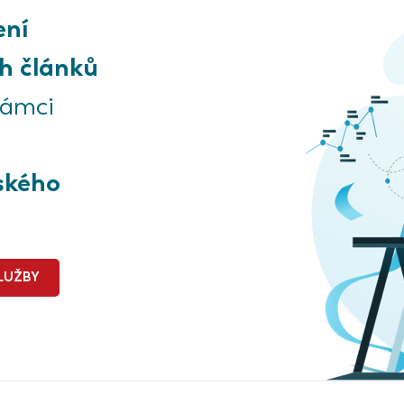
ení
h článků
rámci
ského
LUŽBY