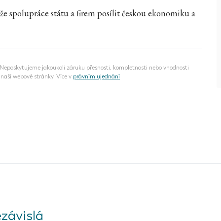
e spolupráce státu a firem posílit českou ekonomiku a
eposkytujeme jakoukoli záruku přesnosti, kompletnosti nebo vhodnosti
naší webové stránky. Více v
právním ujednání
závislá