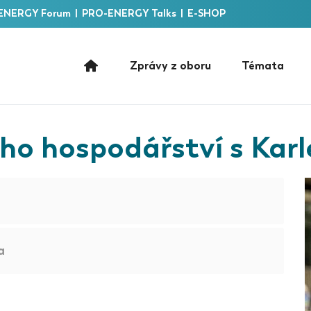
ENERGY Forum
|
PRO-ENERGY Talks
|
E-SHOP
Zprávy z oboru
Témata
ho hospodářství s Kar
a