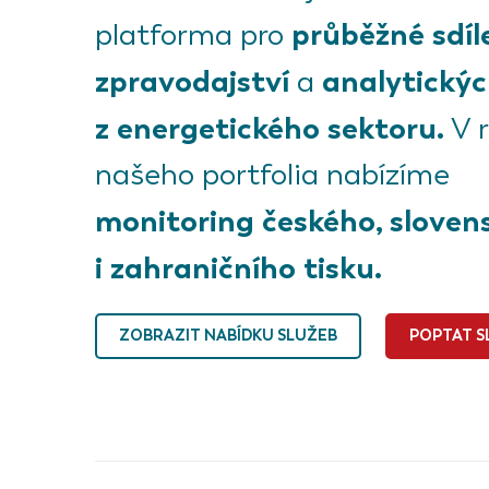
průběžné sdíl
platforma pro
zpravodajství
analytickýc
a
z energetického sektoru.
V 
našeho portfolia nabízíme
monitoring českého, sloven
i zahraničního tisku.
ZOBRAZIT NABÍDKU SLUŽEB
POPTAT S