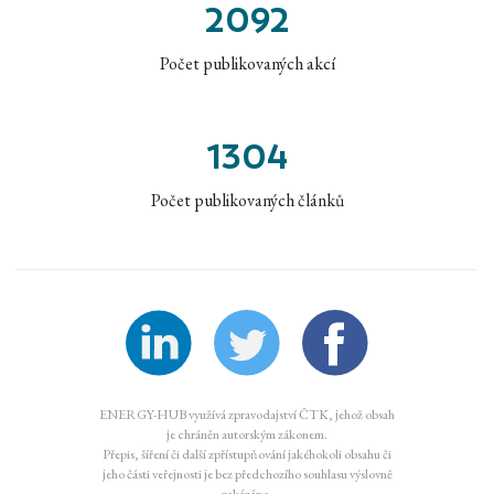
2092
Počet publikovaných akcí
1304
Počet publikovaných článků
ENERGY-HUB využívá zpravodajství ČTK, jehož obsah
je chráněn autorským zákonem.
Přepis, šíření či další zpřístupňování jakéhokoli obsahu či
jeho části veřejnosti je bez předchozího souhlasu výslovně
zakázáno.