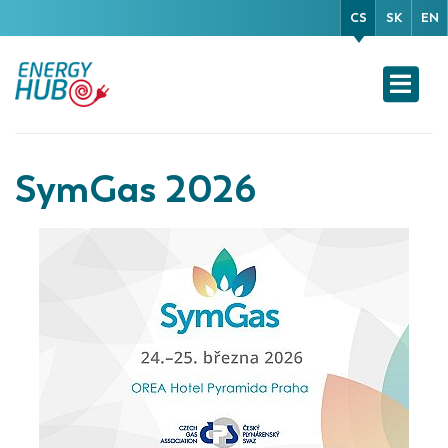
CS
SK
EN
SymGas 2026