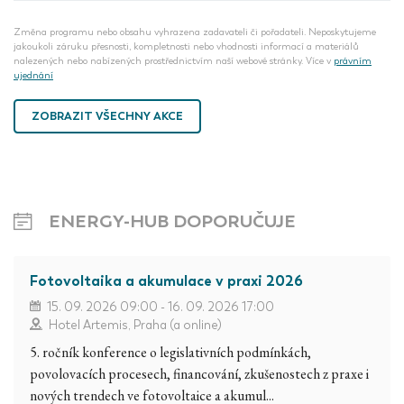
Změna programu nebo obsahu vyhrazena zadavateli či pořadateli. Neposkytujeme
jakoukoli záruku přesnosti, kompletnosti nebo vhodnosti informací a materiálů
nalezených nebo nabízených prostřednictvím naší webové stránky. Více v
právním
ujednání
ZOBRAZIT VŠECHNY AKCE
ENERGY-HUB DOPORUČUJE
Fotovoltaika a akumulace v praxi 2026
15. 09. 2026 09:00 - 16. 09. 2026 17:00
Hotel Artemis, Praha (a online)
5. ročník konference o legislativních podmínkách,
povolovacích procesech, financování, zkušenostech z praxe i
nových trendech ve fotovoltaice a akumul...