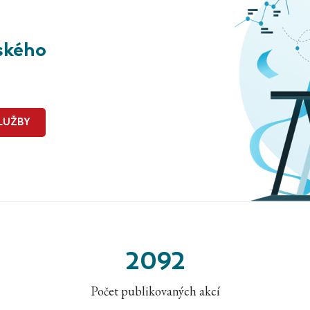
ského
LUŽBY
2092
Počet publikovaných akcí