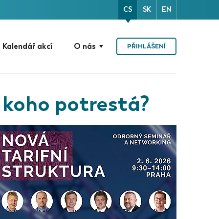
CS
SK
EN
Kalendář akcí
O nás
PŘIHLÁŠENÍ
 a koho potrestá?