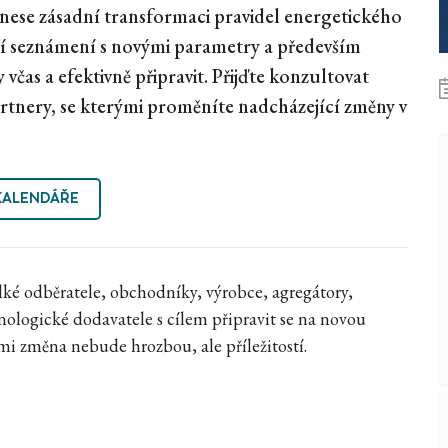
inese zásadní transformaci pravidel energetického
ní seznámení s novými parametry a především
 včas a efektivně připravit. Přijďte konzultovat
partnery, se kterými proměníte nadcházející změny v
KALENDÁŘE
lké odběratele, obchodníky, výrobce, agregátory,
hnologické dodavatele s cílem připravit se na novou
rými změna nebude hrozbou, ale příležitostí.