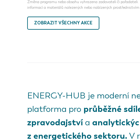
Změna programu nebo obsahu vyhrazena zadavateli či pořadateli. N
informací a materiálů nalezených nebo nabízených prostřednictvím 
ZOBRAZIT VŠECHNY AKCE
ENERGY-HUB je moderní ne
průběžné sdíl
platforma pro
zpravodajství
analytickýc
a
z energetického sektoru.
V 