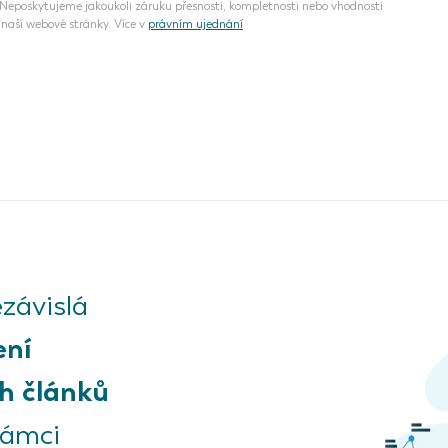
eposkytujeme jakoukoli záruku přesnosti, kompletnosti nebo vhodnosti
naší webové stránky. Více v
právním ujednání
závislá
ení
h článků
rámci