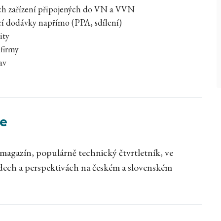
ých zařízení připojených do VN a VVN
cí dodávky napřímo (PPA, sdílení)
ity
 firmy
av
e
azín, populárně technický čtvrtletník, ve
dech a perspektivách na českém a slovenském