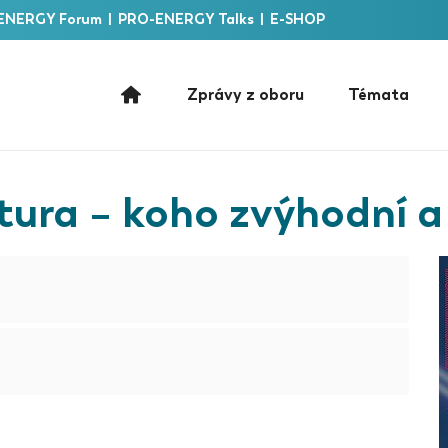
ENERGY Forum
|
PRO-ENERGY Talks
|
E-SHOP
Zprávy z oboru
Témata
ura –⁠⁠⁠⁠⁠⁠ koho zvýhodní