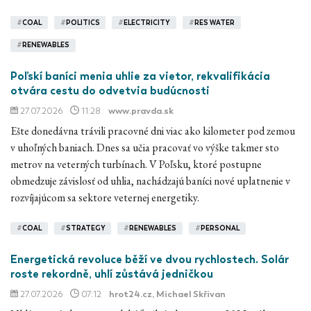
#
COAL
#
POLITICS
#
ELECTRICITY
#
RES WATER
#
RENEWABLES
Poľskí baníci menia uhlie za vietor, rekvalifikácia
otvára cestu do odvetvia budúcnosti
27.07.2026
11:28
www.pravda.sk
Ešte donedávna trávili pracovné dni viac ako kilometer pod zemou
v uhoľných baniach. Dnes sa učia pracovať vo výške takmer sto
metrov na veterných turbínach. V Poľsku, ktoré postupne
obmedzuje závislosť od uhlia, nachádzajú baníci nové uplatnenie v
rozvíjajúcom sa sektore veternej energetiky.
#
COAL
#
STRATEGY
#
RENEWABLES
#
PERSONAL
Energetická revoluce běží ve dvou rychlostech. Solár
roste rekordně, uhlí zůstává jedničkou
27.07.2026
07:12
hrot24.cz
, Michael Skřivan