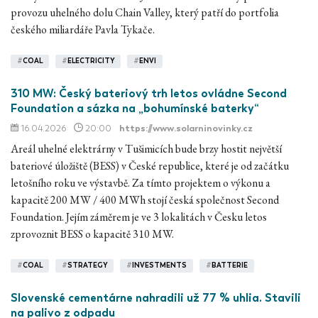
provozu uhelného dolu Chain Valley, který patří do portfolia
českého miliardáře Pavla Tykače.
#
COAL
#
ELECTRICITY
#
ENVI
310 MW: Český bateriový trh letos ovládne Second
Foundation a sázka na „bohumínské baterky“
16.04.2026
20:00
https://www.solarninovinky.cz
Areál uhelné elektrárny v Tušimicích bude brzy hostit největší
bateriové úložiště (BESS) v České republice, které je od začátku
letošního roku ve výstavbě. Za tímto projektem o výkonu a
kapacitě 200 MW / 400 MWh stojí česká společnost Second
Foundation. Jejím záměrem je ve 3 lokalitách v Česku letos
zprovoznit BESS o kapacitě 310 MW.
#
COAL
#
STRATEGY
#
INVESTMENTS
#
BATTERIE
Slovenské cementárne nahradili už 77 % uhlia. Stavili
na palivo z odpadu