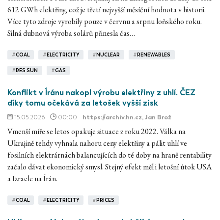
612 GWh elektřiny, což je třetí nejvyšší měsíční hodnota v historii.
Více tyto zdroje vyrobily pouze v červnu a srpnu loňského roku.
Silná dubnová výroba solárů přinesla čas…
#
COAL
#
ELECTRICITY
#
NUCLEAR
#
RENEWABLES
#
RES SUN
#
GAS
Konflikt v Íránu nakopl výrobu elektřiny z uhlí. ČEZ
díky tomu očekává za letošek vyšší zisk
15.05.2026
00:00
https://archiv.hn.cz
, Jan Brož
Vmenší míře se letos opakuje situace z roku 2022. Válka na
Ukrajině tehdy vyhnala nahoru ceny elektřiny a pálit uhlí ve
fosilních elektrárnách balancujících do té doby na hraně rentability
začalo dávat ekonomický smysl. Stejný efekt měl i letošní útok USA
a Izraele na Írán.
#
COAL
#
ELECTRICITY
#
PRICES