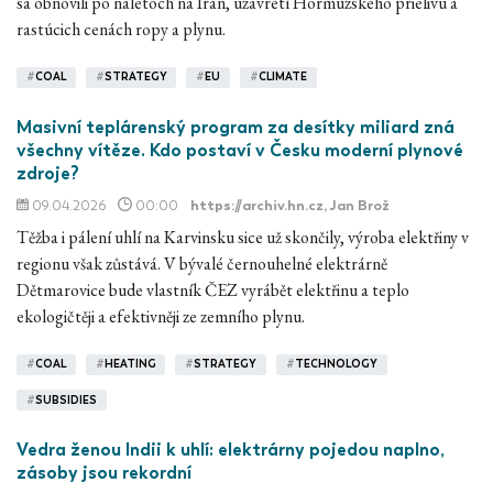
sa obnovili po náletoch na Irán, uzavretí Hormuzského prielivu a
rastúcich cenách ropy a plynu.
#
COAL
#
STRATEGY
#
EU
#
CLIMATE
Masivní teplárenský program za desítky miliard zná
všechny vítěze. Kdo postaví v Česku moderní plynové
zdroje?
09.04.2026
00:00
https://archiv.hn.cz
, Jan Brož
Těžba i pálení uhlí na Karvinsku sice už skončily, výroba elektřiny v
regionu však zůstává. V bývalé černouhelné elektrárně
Dětmarovice bude vlastník ČEZ vyrábět elektřinu a teplo
ekologičtěji a efektivněji ze zemního plynu.
#
COAL
#
HEATING
#
STRATEGY
#
TECHNOLOGY
#
SUBSIDIES
Vedra ženou Indii k uhlí: elektrárny pojedou naplno,
zásoby jsou rekordní