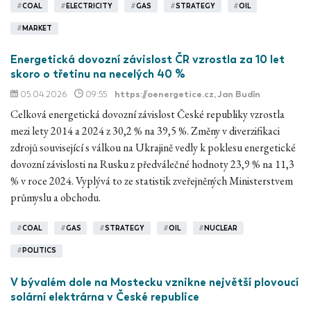
#
COAL
#
ELECTRICITY
#
GAS
#
STRATEGY
#
OIL
#
MARKET
Energetická dovozní závislost ČR vzrostla za 10 let
skoro o třetinu na necelých 40 %
05.04.2026
09:55
https://oenergetice.cz
, Jan Budín
Celková energetická dovozní závislost České republiky vzrostla
mezi lety 2014 a 2024 z 30,2 % na 39,5 %. Změny v diverzifikaci
zdrojů související s válkou na Ukrajině vedly k poklesu energetické
dovozní závislosti na Rusku z předválečné hodnoty 23,9 % na 11,3
% v roce 2024. Vyplývá to ze statistik zveřejněných Ministerstvem
průmyslu a obchodu.
#
COAL
#
GAS
#
STRATEGY
#
OIL
#
NUCLEAR
#
POLITICS
V bývalém dole na Mostecku vznikne největší plovoucí
solární elektrárna v České republice