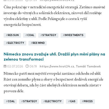
Čína pokračuje v netradiční energetické strategii. Zatímco masivně
investuje do větrných a solárních elektráren, zároveň dál rozšiřuje
výrobu elektřiny z uhlí. Podle Pekingu jde o cestu k vyšší
energetické bezpečnosti.
#
RES SUN
#
COAL
#
STRATEGY
#
INVESTMENTS
#
ELECTRICITY
#
RES WIND
Německo znovu zvažuje uhlí. Dražší plyn mění plány na
zelenou transformaci
02.07.2026
06:19
https://www.hrot24.cz
, Tomáš Tománek
Německo patří mezi největší evropské zastánce odchodu od uhlí.
Růst cen zemního plynu a obavy o bezpečnost dodávek energií ale
otevírají debatu, zda by část uhelných elektráren neměla zůstat v
provozu déle.
#
COAL
#
STRATEGY
#
ELECTRICITY
#
GAS
#
PRICES