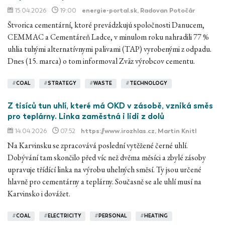
15.04.2026
19:00
energie-portal.sk
, Radovan Potočár
Štvorica cementární, ktoré prevádzkujú spoločnosti Danucem,
CEMMAC a Cementáreň Ladce, v minulom roku nahradili 77 %
uhlia tuhými alternatívnymi palivami (TAP) vyrobenými z odpadu.
Dnes (15. marca) o tom informoval Zväz výrobcov cementu.
#
COAL
#
STRATEGY
#
WASTE
#
TECHNOLOGY
Z tisíců tun uhlí, které má OKD v zásobě, vzniká směs
pro teplárny. Linka zaměstná i lidi z dolů
14.04.2026
07:52
https://www.irozhlas.cz
, Martin Knitl
Na Karvinsku se zpracovává poslední vytěžené černé uhlí.
Dobývání tam skončilo před víc než dvěma měsíci a zbylé zásoby
upravuje třídící linka na výrobu uhelných směsí. Ty jsou určené
hlavně pro cementárny a teplárny. Současně se ale uhlí musí na
Karvinsko i dovážet.
#
COAL
#
ELECTRICITY
#
PERSONAL
#
HEATING