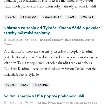
očekává. Jde o zásadní opatření, které má umožnit výstavbu
flexibilních plynových elektráren coby náhrady za končící uhlí.
#
COAL
#
STRATEGY
#
ELECTRICITY
#
GAS
#
MARKET
Náhrada za teplo od Tykače. Kladno žádá o povolení
stavby městské teplárny
18.06.2026
18:00
https://ekonomickydenik.cz/
, David
Tramba
Podnik TEPO, městem vlastněný distributor tepla v Kladně,
požádal Krajský úřad Středočeského kraje o povolení stavby nové
výtopny. Ta má v nejbližších letech nahradit tradiční odběr z
Teplárny Kladno, která patří do skupiny Sev.en Česká energie
miliardáře Pavla Tykače.
#
COAL
#
GAS
#
HEATING
Solární energie v USA poprvé překonala uhlí
11.06.2026
15:44
https://www.novinky.cz
, Jakub Svoboda