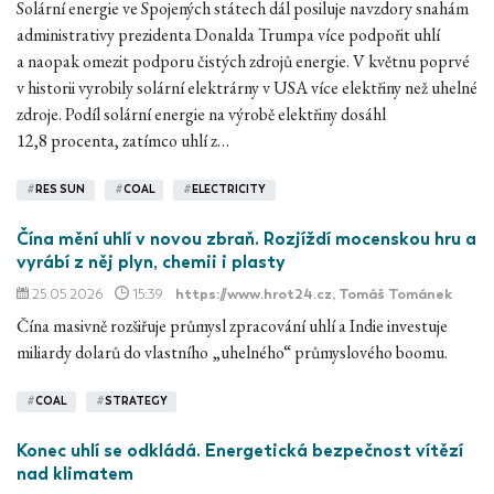
Solární energie ve Spojených státech dál posiluje navzdory snahám
administrativy prezidenta Donalda Trumpa více podpořit uhlí
a naopak omezit podporu čistých zdrojů energie. V květnu poprvé
v historii vyrobily solární elektrárny v USA více elektřiny než uhelné
zdroje. Podíl solární energie na výrobě elektřiny dosáhl
12,8 procenta, zatímco uhlí z…
#
RES SUN
#
COAL
#
ELECTRICITY
Čína mění uhlí v novou zbraň. Rozjíždí mocenskou hru a
vyrábí z něj plyn, chemii i plasty
25.05.2026
15:39
https://www.hrot24.cz
, Tomáš Tománek
Čína masivně rozšiřuje průmysl zpracování uhlí a Indie investuje
miliardy dolarů do vlastního „uhelného“ průmyslového boomu.
#
COAL
#
STRATEGY
Konec uhlí se odkládá. Energetická bezpečnost vítězí
nad klimatem