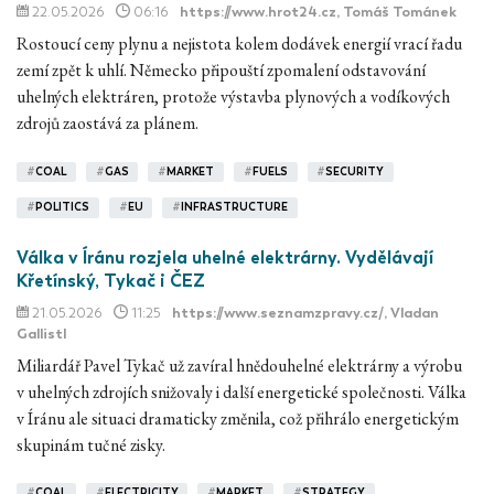
22.05.2026
06:16
https://www.hrot24.cz
, Tomáš Tománek
Rostoucí ceny plynu a nejistota kolem dodávek energií vrací řadu
zemí zpět k uhlí. Německo připouští zpomalení odstavování
uhelných elektráren, protože výstavba plynových a vodíkových
zdrojů zaostává za plánem.
#
COAL
#
GAS
#
MARKET
#
FUELS
#
SECURITY
#
POLITICS
#
EU
#
INFRASTRUCTURE
Válka v Íránu rozjela uhelné elektrárny. Vydělávají
Křetínský, Tykač i ČEZ
21.05.2026
11:25
https://www.seznamzpravy.cz/
, Vladan
Gallistl
Miliardář Pavel Tykač už zavíral hnědouhelné elektrárny a výrobu
v uhelných zdrojích snižovaly i další energetické společnosti. Válka
v Íránu ale situaci dramaticky změnila, což přihrálo energetickým
skupinám tučné zisky.
#
COAL
#
ELECTRICITY
#
MARKET
#
STRATEGY