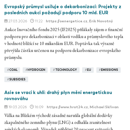
Evropský průmysl usiluje o dekarbonizaci: Projekty z
posledních aukcí požadují podporu 10 mld. EUR
27.03.2026
11:22
https://oenergetice.cz
, Erik Novotný
Aukce Inovačního fondu 2025 (IF2025) přilákaly zájem o finanční
podporu pro dekarbonizaci v oblasti vodíku a průmyslového tepla
v hodnotě blížící se 10 miliardám EUR. Poptávka tak výrazně
převýšila částku určenou na podporu dekarbonizace evropského
průmyslu.
#
COAL
#
HYDROGEN
#
TECHNOLOGY
#
EU
#
EMISSIONS
#
SUBSIDIES
Asie se vrací k uhlí: drahý plyn mění energetickou
rovnováhu
19.03.2026
16:09
https://www.hrot24.cz
, Michael Skřivan
Válka na Blízkém východě zásadně narušila globální dodávky
zkapalněného zemního plynu (LNG) a odhalila zranitelnost
asijských ekonomik. Výpadek přibližně 20 procent světových