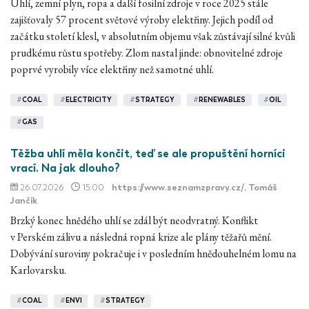
Uhlí, zemní plyn, ropa a další fosilní zdroje v roce 2025 stále
zajišťovaly 57 procent světové výroby elektřiny. Jejich podíl od
začátku století klesl, v absolutním objemu však zůstávají silné kvůli
prudkému růstu spotřeby. Zlom nastal jinde: obnovitelné zdroje
poprvé vyrobily více elektřiny než samotné uhlí.
#
COAL
#
ELECTRICITY
#
STRATEGY
#
RENEWABLES
#
OIL
#
GAS
Těžba uhlí měla končit, teď se ale propuštění horníci
vrací. Na jak dlouho?
26.07.2026
15:00
https://www.seznamzpravy.cz/
, Tomáš
Jančík
Brzký konec hnědého uhlí se zdál být neodvratný. Konflikt
v Perském zálivu a následná ropná krize ale plány těžařů mění.
Dobývání suroviny pokračuje i v posledním hnědouhelném lomu na
Karlovarsku.
#
COAL
#
ENVI
#
STRATEGY