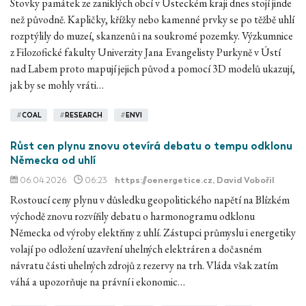
Stovky památek ze zaniklých obcí v Ústeckém kraji dnes stojí jinde
než původně. Kapličky, křížky nebo kamenné prvky se po těžbě uhlí
rozptýlily do muzeí, skanzenů i na soukromé pozemky. Výzkumnice
z Filozofické fakulty Univerzity Jana Evangelisty Purkyně v Ústí
nad Labem proto mapují jejich původ a pomocí 3D modelů ukazují,
jak by se mohly vráti…
#
COAL
#
RESEARCH
#
ENVI
Růst cen plynu znovu otevírá debatu o tempu odklonu
Německa od uhlí
06.04.2026
06:23
https://oenergetice.cz
, David Vobořil
Rostoucí ceny plynu v důsledku geopolitického napětí na Blízkém
východě znovu rozvířily debatu o harmonogramu odklonu
Německa od výroby elektřiny z uhlí. Zástupci průmyslu i energetiky
volají po odložení uzavření uhelných elektráren a dočasném
návratu části uhelných zdrojů z rezervy na trh. Vláda však zatím
váhá a upozorňuje na právní i ekonomic…