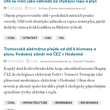
Uhlí se vrací jako náhrada za chybějící ropu a plyn
11.05.2026
15:40
https://www.seznamzpravy.cz/
Objemy přepravovaného uhlí v posledních měsících prudce
vzrostly. Uhlí totiž slouží jako náhrada za ropu a zemní plyn, jejichž
dodávky váznou kvůli konfliktu na Blízkém východě.
#
COAL
#
STRATEGY
#
GAS
#
OIL
Trutnovská elektrárna přejde od uhlí k biomase a
plynu. Podobný záměr má ČEZ v Hodoníně
05.05.2026
11:00
ekonomickydenik.cz
, David Tramba
Krajský úřad Královéhradeckého kraje odsouhlasil investici Skupiny
ČEZ do ekologizace elektrárny Poříčí v Trutnově. Postupuje také
plánovaná modernizace elektrárny v Hodoníně. Cílem obou
investic je ukončit spalování uhlí a přejít k ekologicky přijatelnějším
způsobům výroby elektřiny a tepla.
#
COAL
#
INFRASTRUCTURE
#
RENEWABLES
#
RES BIOMASS