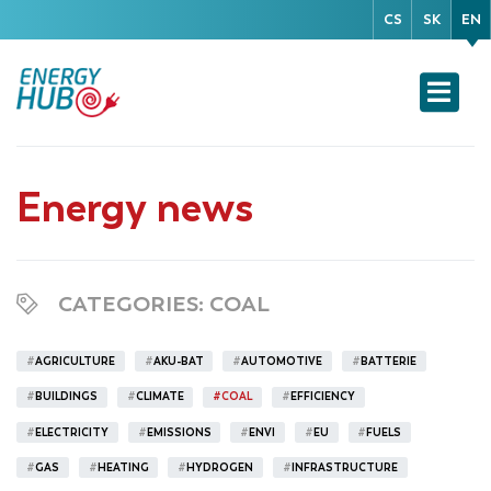
CS
SK
EN
Energy news
CATEGORIES
: COAL
#
AGRICULTURE
#
AKU-BAT
#
AUTOMOTIVE
#
BATTERIE
#
BUILDINGS
#
CLIMATE
#
COAL
#
EFFICIENCY
#
ELECTRICITY
#
EMISSIONS
#
ENVI
#
EU
#
FUELS
#
GAS
#
HEATING
#
HYDROGEN
#
INFRASTRUCTURE