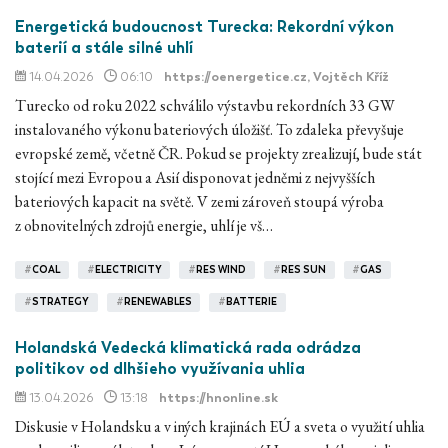
Energetická budoucnost Turecka: Rekordní výkon
baterií a stále silné uhlí
14.04.2026
06:10
https://oenergetice.cz
, Vojtěch Kříž
Turecko od roku 2022 schválilo výstavbu rekordních 33 GW
instalovaného výkonu bateriových úložišť. To zdaleka převyšuje
evropské země, včetně ČR. Pokud se projekty zrealizují, bude stát
stojící mezi Evropou a Asií disponovat jedněmi z nejvyšších
bateriových kapacit na světě. V zemi zároveň stoupá výroba
z obnovitelných zdrojů energie, uhlí je vš…
#
COAL
#
ELECTRICITY
#
RES WIND
#
RES SUN
#
GAS
#
STRATEGY
#
RENEWABLES
#
BATTERIE
Holandská Vedecká klimatická rada odrádza
politikov od dlhšieho využívania uhlia
13.04.2026
13:18
https://hnonline.sk
Diskusie v Holandsku a v iných krajinách EÚ a sveta o využití uhlia