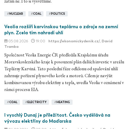
zatím ne. I to si vysvětlíme.
#
NUCLEAR
#
COAL
#
POLITICS
Veolia rozšíří karvinskou teplárnu o zdroje na zemní
plyn. Zcela tím nahradí uhlí
05.08.2026
19:00
https://ekonomickydenik.cz/
, David
Tramba
Společnost Veolia Energie ČR předložila Krajskému úřadu
Moravskoslezského kraje k posouzení plán dalších investic v areálu
Teplárny Karviná. Tato poslední fáze odklonu od spalování uhlí
zahrnuje pořízení plynového kotle a motorů. Cílem je navýšit
kombinovanou výrobu elektřiny a tepla, uvedla Veolia v oznámení v
rámci procesu EIA.
#
COAL
#
ELECTRICITY
#
HEATING
I vyschlý Dunaj je příležitost. Česko vydělává na
vývozu elektřiny do Maďarska