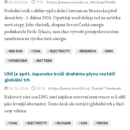
04.04.2026
17:51
https://www.novinky.cz
, Michael Polák
Poslední vozík s uhlím vyjel z dolu Centrum na Mostecku před
deseti lety - 1. dubna 2016. Opuštěný areál dolu je teď na začátku
nové etapy. Jeho vlastník, skupina Sev.en Česká energie
podnikatele Pavla Tykače, tam chce vytvořit průmyslovou zónu
zaměřenou na výrobu čisté energie.
#
RES SUN
#
COAL
#
ELECTRICITY
#
RESEARCH
#
ENVI
#
HYDROGEN
#
BATTERIE
Uhlí je zpět. Japonsko kvůli drahému plynu roztáčí
globální trh
04.04.2026
06:16
https://www.hrot24.cz
, Tomáš Tománek
Raketový růst cen LNG nutí asijskou ostrovní zemi vracet se k uhlí
jako levnější alternativě. Tento krok ale roztáčí i globální trh a tlačí
ceny vzhůru.
#
COAL
#
ELECTRICITY
#
NUCLEAR
#
GAS
#
PRICES