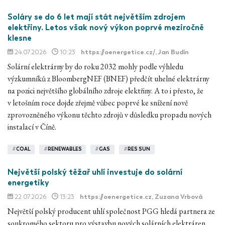
Soláry se do 6 let mají stát největším zdrojem
elektřiny. Letos však nový výkon poprvé meziročně
klesne
24.07.2026
10:23
https://oenergetice.cz/
, Jan Budín
Solární elektrárny by do roku 2032 mohly podle výhledu
výzkumníků z BloombergNEF (BNEF) předčít uhelné elektrárny
na pozici největšího globálního zdroje elektřiny. A to i přesto, že
v letošním roce dojde zřejmě vůbec poprvé ke snížení nově
zprovozněného výkonu těchto zdrojů v důsledku propadu nových
instalací v Číně.
#
COAL
#
RENEWABLES
#
GAS
#
RES SUN
Největší polský těžař uhlí investuje do solární
energetiky
22.07.2026
13:23
https://oenergetice.cz
, Zuzana Vrbová
Největší polský producent uhlí společnost PGG hledá partnera ze
soukromého sektoru pro výstavbu nových solárních elektráren.