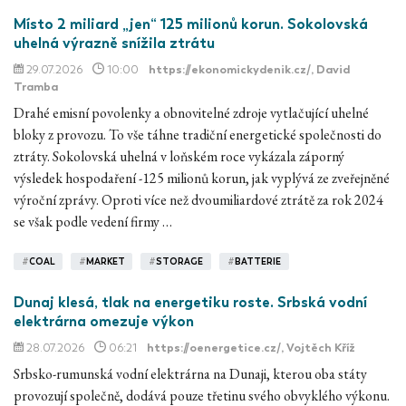
Místo 2 miliard „jen“ 125 milionů korun. Sokolovská
uhelná výrazně snížila ztrátu
29.07.2026
10:00
https://ekonomickydenik.cz/
, David
Tramba
Drahé emisní povolenky a obnovitelné zdroje vytlačující uhelné
bloky z provozu. To vše táhne tradiční energetické společnosti do
ztráty. Sokolovská uhelná v loňském roce vykázala záporný
výsledek hospodaření -125 milionů korun, jak vyplývá ze zveřejněné
výroční zprávy. Oproti více než dvoumiliardové ztrátě za rok 2024
se však podle vedení firmy …
#
COAL
#
MARKET
#
STORAGE
#
BATTERIE
Dunaj klesá, tlak na energetiku roste. Srbská vodní
elektrárna omezuje výkon
28.07.2026
06:21
https://oenergetice.cz/
, Vojtěch Kříž
Srbsko-rumunská vodní elektrárna na Dunaji, kterou oba státy
provozují společně, dodává pouze třetinu svého obvyklého výkonu.