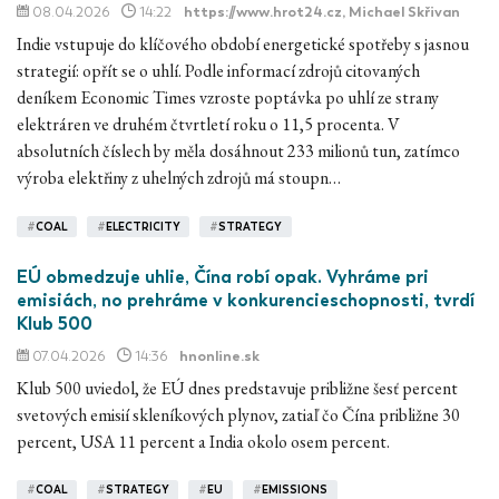
08.04.2026
14:22
https://www.hrot24.cz
, Michael Skřivan
Indie vstupuje do klíčového období energetické spotřeby s jasnou
strategií: opřít se o uhlí. Podle informací zdrojů citovaných
deníkem Economic Times vzroste poptávka po uhlí ze strany
elektráren ve druhém čtvrtletí roku o 11,5 procenta. V
absolutních číslech by měla dosáhnout 233 milionů tun, zatímco
výroba elektřiny z uhelných zdrojů má stoupn…
#
COAL
#
ELECTRICITY
#
STRATEGY
EÚ obmedzuje uhlie, Čína robí opak. Vyhráme pri
emisiách, no prehráme v konkurencieschopnosti, tvrdí
Klub 500
07.04.2026
14:36
hnonline.sk
Klub 500 uviedol, že EÚ dnes predstavuje približne šesť percent
svetových emisií skleníkových plynov, zatiaľ čo Čína približne 30
percent, USA 11 percent a India okolo osem percent.
#
COAL
#
STRATEGY
#
EU
#
EMISSIONS