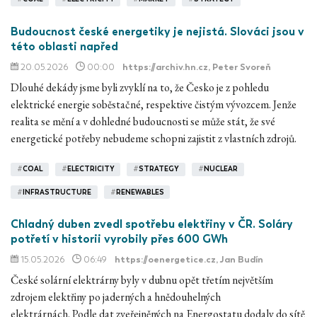
Budoucnost české energetiky je nejistá. Slováci jsou v
této oblasti napřed
20.05.2026
00:00
https://archiv.hn.cz
, Peter Svoreň
Dlouhé dekády jsme byli zvyklí na to, že Česko je z pohledu
elektrické energie soběstačné, respektive čistým vývozcem. Jenže
realita se mění a v dohledné budoucnosti se může stát, že své
energetické potřeby nebudeme schopni zajistit z vlastních zdrojů.
#
COAL
#
ELECTRICITY
#
STRATEGY
#
NUCLEAR
#
INFRASTRUCTURE
#
RENEWABLES
Chladný duben zvedl spotřebu elektřiny v ČR. Soláry
potřetí v historii vyrobily přes 600 GWh
15.05.2026
06:49
https://oenergetice.cz
, Jan Budín
České solární elektrárny byly v dubnu opět třetím největším
zdrojem elektřiny po jaderných a hnědouhelných
elektrárnách. Podle dat zveřejněných na Energostatu dodaly do sítě