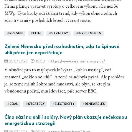
Firma plánuje vystavět výrobny o celkovém výkonu více než 36
MWp. Tyto kroky odráží širší trend, kdy výkon obnovitelných
zdrojů v zemi v posledních letech výrazně roste.
#
RES SUN
#
COAL
#
STRATEGY
#
INVESTMENTS
Zelené Německo před rozhodnutím, zda to špinavé
uhlí přece jen nepotřebuje
05.07.2026
16:00
https://www.seznamzpravy.cz/
V němčině pro to mají speciální výraz „kohleausstieg“, což
znamená „odklon od uhlí“. A země na něj byla pyšná. Ale problém
je, že země má uhlí ohromné množství, ale plyn, se kterým
v budoucnu počítá, musí dovážet, píše server BBC.
#
COAL
#
STRATEGY
#
ELECTRICITY
#
RENEWABLES
Čína sází na uhlí i soláry. Nový plán ukazuje nečekanou
energetickou strategii
05.07.2026
07:09
https://www.hrot24.cz