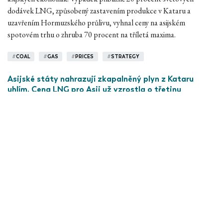
dodávek LNG, způsobený zastavením produkce v Kataru a
uzavřením Hormuzského průlivu, vyhnal ceny na asijském
spotovém trhu o zhruba 70 procent na tříletá maxima.
#
COAL
#
GAS
#
PRICES
#
STRATEGY
Asijské státy nahrazují zkapalněný plyn z Kataru
uhlím. Cena LNG pro Asii už vzrostla o třetinu
18.03.2026
00:00
https://archiv.hn.cz
, Petr Zenkner
Pokračující uzávěra Hormuzského průlivu je aktuálně největší riziko
pro asijské státy. Rafinerie v Asii jsou na dovozech ropy tankery z
Blízkého východu závislé ze 65 procent, v dubnu by jim podle
analytiků Wood Mackenzie mohlo chybět až šest milionů barelů
denně.
#
COAL
#
GAS
#
PETROCHEMISTRY
#
OIL
#
MARKET
Ukončení provozu uhelných elektráren není jisté.
Geopolitická krize je může vrátit do hry, řekl Tykač