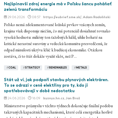
Najšpinavší zdroj energie má v Poľsku šancu poháňať
zelenú transformáciu
29.06.2026
08:57
https://eubrief.sme.sk/
, Adam Radoliński
Poľsko nemá zdokumentované ložiská prvkov vzácnych zemín,
krajina však disponuje niečím, čo má potenciál dosiahnuť rovnako
vysokú hodnotu: milióny ton ťažobných háld, uhlie bohaté na
kritické nerastné suroviny a vedeckú komunitu presvedčenú, že
odpad minulosti ukrýva kľúč k budúcej ekonomike. Otázkou
zostáva, či to štát dokáže využiť skôr, než P…
#
COAL
#
STRATEGY
#
RENEWABLES
#
METALS
Stát už ví, jak podpoří stavbu plynových elektráren.
To se odrazí v ceně elektřiny pro ty, kdo ji
spotřebovávají v době nedostatku
24.06.2026
16:09
byznys.hn.cz
, Jan Brož
Ministerstvo průmyslu v těchto týdnech dokončuje finální podobu
takzvaných kapacitních mechanismů, které celá energetika horlivě