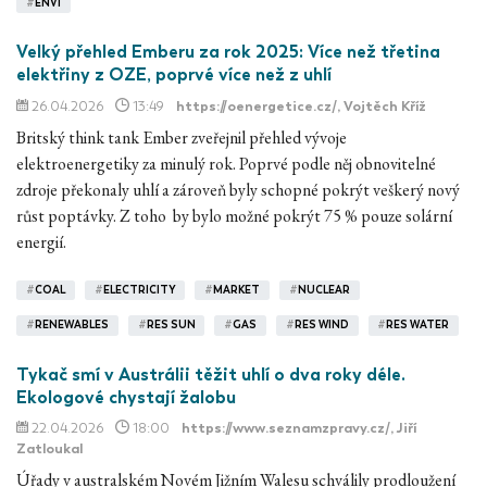
#
ENVI
Velký přehled Emberu za rok 2025: Více než třetina
elektřiny z OZE, poprvé více než z uhlí
26.04.2026
13:49
https://oenergetice.cz/
, Vojtěch Kříž
Britský think tank Ember zveřejnil přehled vývoje
elektroenergetiky za minulý rok. Poprvé podle něj obnovitelné
zdroje překonaly uhlí a zároveň byly schopné pokrýt veškerý nový
růst poptávky. Z toho by bylo možné pokrýt 75 % pouze solární
energií.
#
COAL
#
ELECTRICITY
#
MARKET
#
NUCLEAR
#
RENEWABLES
#
RES SUN
#
GAS
#
RES WIND
#
RES WATER
Tykač smí v Austrálii těžit uhlí o dva roky déle.
Ekologové chystají žalobu
22.04.2026
18:00
https://www.seznamzpravy.cz/
, Jiří
Zatloukal
Úřady v australském Novém Jižním Walesu schválily prodloužení