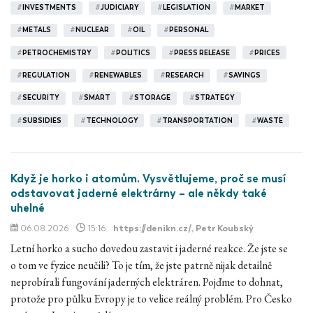
#
INVESTMENTS
#
JUDICIARY
#
LEGISLATION
#
MARKET
#
METALS
#
NUCLEAR
#
OIL
#
PERSONAL
#
PETROCHEMISTRY
#
POLITICS
#
PRESS RELEASE
#
PRICES
#
REGULATION
#
RENEWABLES
#
RESEARCH
#
SAVINGS
#
SECURITY
#
SMART
#
STORAGE
#
STRATEGY
#
SUBSIDIES
#
TECHNOLOGY
#
TRANSPORTATION
#
WASTE
Když je horko i atomům. Vysvětlujeme, proč se musí
odstavovat jaderné elektrárny – ale někdy také
uhelné
06.08.2026
15:16
https://denikn.cz/
, Petr Koubský
Letní horko a sucho dovedou zastavit i jaderné reakce. Že jste se
o tom ve fyzice neučili? To je tím, že jste patrně nijak detailně
neprobírali fungování jaderných elektráren. Pojďme to dohnat,
protože pro půlku Evropy je to velice reálný problém. Pro Česko