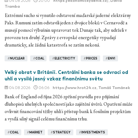
04.08.2026
20:00
https://ekonomickydenik.cz/
, David
Tramba
Extrémní sucho si vynutilo odstavení maďarské jaderné elektrárny
Paks. Rumuni zatím odstavili jeden z dvojice bloků v Cernavodě a
musejí pomocí výbušnin upravovat tok Dunaje tak, aby udrželi v
provozu ten druhý. Zprávy z evropské energetiky vypadají
dramaticky, ale žádná katastrofa se zatím nekoná.
#
NUCLEAR
#
COAL
#
ELECTRICITY
#
PRICES
#
ENVI
Velký obrat v Británii. Centrální banka se odvrací od
uhlí a vysílá jasný vzkaz finančnímu světu
04.08.2026
06:06
https://www.hrot24.cz
, Tomáš Tománek
Bank of England od října 2026 zpřísní pravidla pro přijímání
dluhopisů uhelných společností jako zajištění úvěrů. Opatření může
ovlivnit financování těžby uhlí i přístup bank k fosilním projektům
a vysílá silný signál celému finančnímu trhu.
#
COAL
#
MARKET
#
STRATEGY
#
INVESTMENTS