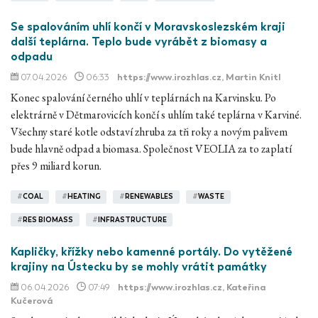
Se spalováním uhlí končí v Moravskoslezském kraji
další teplárna. Teplo bude vyrábět z biomasy a
odpadu
07.04.2026
06:33
https://www.irozhlas.cz
, Martin Knitl
Konec spalování černého uhlí v teplárnách na Karvinsku. Po
elektrárně v Dětmarovicích končí s uhlím také teplárna v Karviné.
Všechny staré kotle odstaví zhruba za tři roky a novým palivem
bude hlavně odpad a biomasa. Společnost VEOLIA za to zaplatí
přes 9 miliard korun.
#
COAL
#
HEATING
#
RENEWABLES
#
WASTE
#
RES BIOMASS
#
INFRASTRUCTURE
Kapličky, křížky nebo kamenné portály. Do vytěžené
krajiny na Ústecku by se mohly vrátit památky
06.04.2026
07:49
https://www.irozhlas.cz
, Kateřina
Kučerová