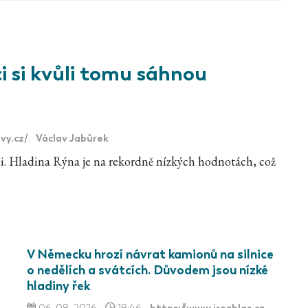
 si kvůli tomu sáhnou
vy.cz/
Václav Jabůrek
,
ci. Hladina Rýna je na rekordně nízkých hodnotách, což
V Německu hrozí návrat kamionů na silnice
o nedělích a svátcích. Důvodem jsou nízké
hladiny řek
https://www.irozhlas.cz