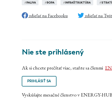
#
PALIVA
#
ROPA
#
INFRAŠTRUKTÚRA
#
STRAT
zdieľať na Facebooku
zdieľať na Twi
Nie ste prihlásený
Ak si chcete prečítať viac, staňte sa členmi
EN
PRIHLÁSIŤ SA
Vyskúšajte mesačné členstvo v ENERGY-HUB