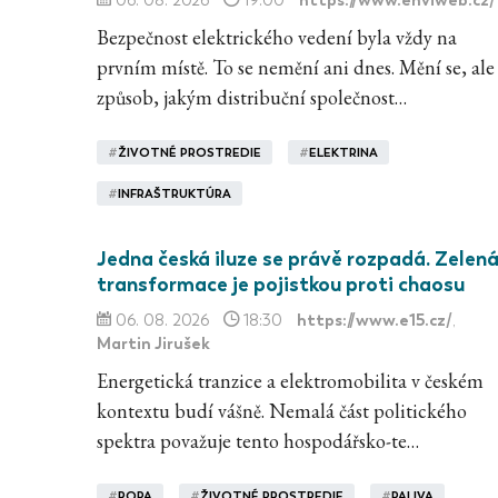
06. 08. 2026
19:00
Bezpečnost elektrického vedení byla vždy na
prvním místě. To se nemění ani dnes. Mění se, ale
způsob, jakým distribuční společnost…
#
ŽIVOTNÉ PROSTREDIE
#
ELEKTRINA
#
INFRAŠTRUKTÚRA
Jedna česká iluze se právě rozpadá. Zelen
transformace je pojistkou proti chaosu
https://www.e15.cz/
06. 08. 2026
18:30
,
Martin Jirušek
Energetická tranzice a elektromobilita v českém
kontextu budí vášně. Nemalá část politického
spektra považuje tento hospodářsko-te…
#
ROPA
#
ŽIVOTNÉ PROSTREDIE
#
PALIVA