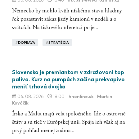
06. 08. 2026
18:46
Německo by mohlo kvůli nízkému stavu hladiny
řek pozastavit zákaz jízdy kamionů v neděli a o
svátcích. Na tiskové konferenci po je…
#
DOPRAVA
#
STRATÉGIA
á
Slovensko je premiantom v zdražovaní top
paliva. Kurz na pumpách začína prekvapivo
meniť trhová dvojka
hnonline.sk
Martin
06. 08. 2026
18:00
,
Kováčik
Írsko a Malta majú veľa spoločného. Ide o ostrovné
štáty a sú tiež v Európskej únii. Spája ich však aj na
prvý pohľad menej známa…