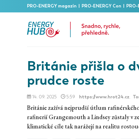
PRO-ENERGY magazín
|
PRO-ENERGY Con
|
PRO-
Británie přišla o d
prudce roste
https://www.hrot24.cz
To
14. 09. 2025
5:59
,
Británie zažívá nejprudší útlum rafinérského
rafinerií Grangemouth a Lindsey zůstaly v z
klimatické cíle tak narážejí na realitu rostou