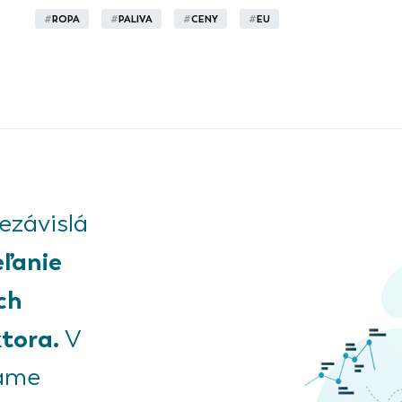
#
ROPA
#
PALIVA
#
CENY
#
EU
závislá
eľanie
ch
tora.
V
kame