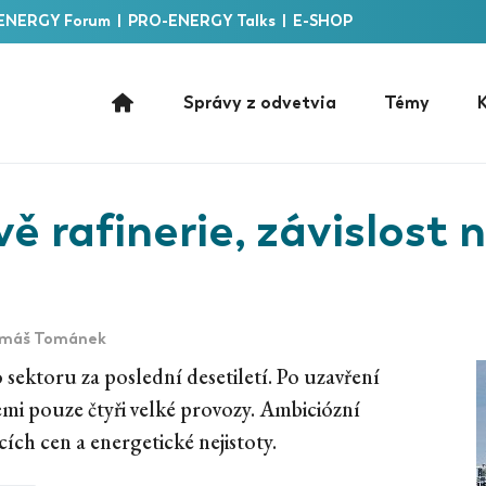
ENERGY Forum
|
PRO-ENERGY Talks
|
E-SHOP
Správy z odvetvia
Témy
K
vě rafinerie, závislost
máš Tománek
 sektoru za poslední desetiletí. Po uzavření
emi pouze čtyři velké provozy. Ambiciózní
cích cen a energetické nejistoty.