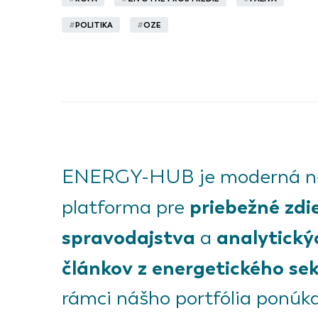
#
POLITIKA
#
OZE
ENERGY-HUB je moderná ne
priebežné zdi
platforma pre
spravodajstva
analytický
a
článkov z energetického sek
rámci nášho portfólia ponú