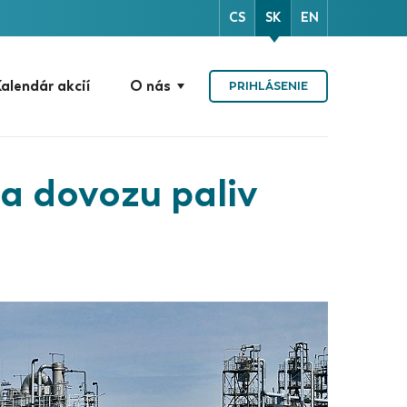
CS
SK
EN
alendár akcií
O nás
PRIHLÁSENIE
 na dovozu paliv