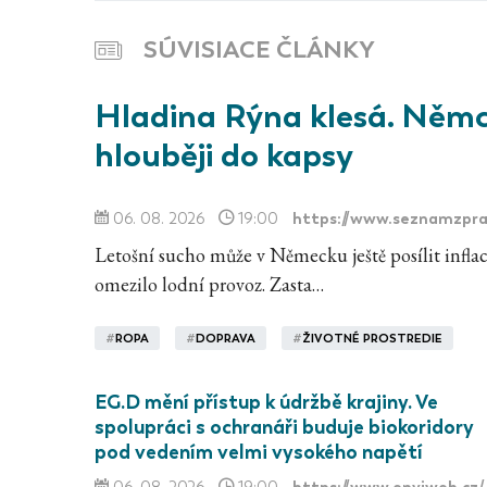
SÚVISIACE ČLÁNKY
Hladina Rýna klesá. Němci
hlouběji do kapsy
https://www.seznamzpra
06. 08. 2026
19:00
Letošní sucho může v Německu ještě posílit infla
omezilo lodní provoz. Zasta…
#
ROPA
#
DOPRAVA
#
ŽIVOTNÉ PROSTREDIE
EG.D mění přístup k údržbě krajiny. Ve
spolupráci s ochranáři buduje biokoridory
pod vedením velmi vysokého napětí
https://www.enviweb.cz/