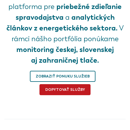
priebežné zdieľanie
platforma pre
spravodajstva
analytických
a
článkov z energetického sektora.
V
rámci nášho portfólia ponúkame
monitoring českej, slovenskej
aj zahraničnej tlače.
ZOBRAZIŤ PONUKU SLUŽIEB
DOPYTOVAŤ SLUŽBY