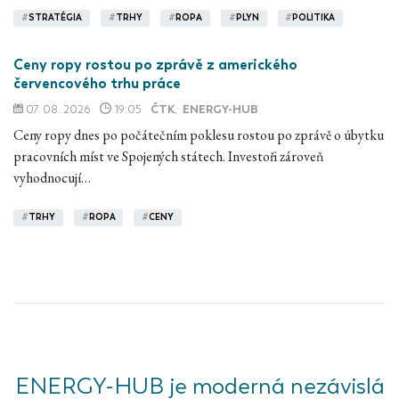
#
STRATÉGIA
#
TRHY
#
ROPA
#
PLYN
#
POLITIKA
Ceny ropy rostou po zprávě z amerického
červencového trhu práce
07. 08. 2026
19:05
ČTK
,
ENERGY-HUB
Ceny ropy dnes po počátečním poklesu rostou po zprávě o úbytku
pracovních míst ve Spojených státech. Investoři zároveň
vyhodnocují…
#
TRHY
#
ROPA
#
CENY
ENERGY-HUB je moderná nezávislá