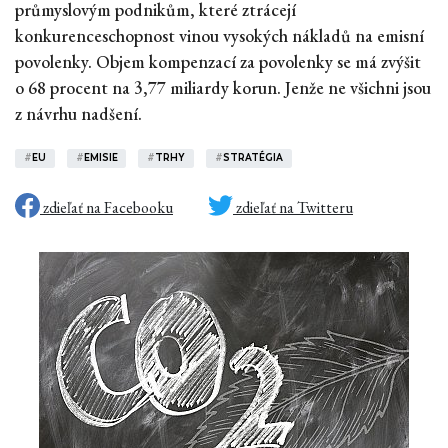
průmyslovým podnikům, které ztrácejí
konkurenceschopnost vinou vysokých nákladů na emisní
povolenky. Objem kompenzací za povolenky se má zvýšit
o 68 procent na 3,77 miliardy korun. Jenže ne všichni jsou
z návrhu nadšení.
#
EU
#
EMISIE
#
TRHY
#
STRATÉGIA
zdieľať na Facebooku
zdieľať na Twitteru