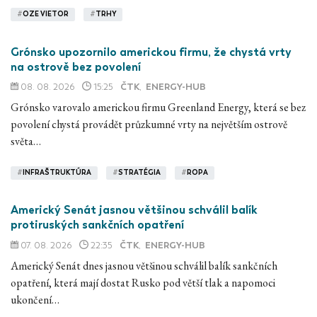
#
OZE VIETOR
#
TRHY
Grónsko upozornilo americkou firmu, že chystá vrty
na ostrově bez povolení
08. 08. 2026
15:25
ČTK
,
ENERGY-HUB
Grónsko varovalo americkou firmu Greenland Energy, která se bez
povolení chystá provádět průzkumné vrty na největším ostrově
světa…
#
INFRAŠTRUKTÚRA
#
STRATÉGIA
#
ROPA
Americký Senát jasnou většinou schválil balík
protiruských sankčních opatření
07. 08. 2026
22:35
ČTK
,
ENERGY-HUB
Americký Senát dnes jasnou většinou schválil balík sankčních
opatření, která mají dostat Rusko pod větší tlak a napomoci
ukončení…