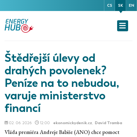
CS
SK
EN
Štědřejší úlevy od
drahých povolenek?
Peníze na to nebudou,
varuje ministerstvo
financí
02. 06. 2026
12:00
ekonomickydenik.cz
,
David Tramba
Vláda premiéra Andreje Babiše (ANO) chce pomoct