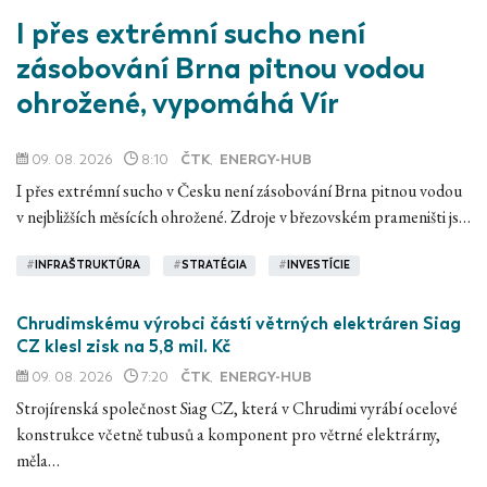
I přes extrémní sucho není
zásobování Brna pitnou vodou
ohrožené, vypomáhá Vír
09. 08. 2026
8:10
ČTK
,
ENERGY-HUB
I přes extrémní sucho v Česku není zásobování Brna pitnou vodou
v nejbližších měsících ohrožené. Zdroje v březovském prameništi js…
#
INFRAŠTRUKTÚRA
#
STRATÉGIA
#
INVESTÍCIE
Chrudimskému výrobci částí větrných elektráren Siag
CZ klesl zisk na 5,8 mil. Kč
09. 08. 2026
7:20
ČTK
,
ENERGY-HUB
Strojírenská společnost Siag CZ, která v Chrudimi vyrábí ocelové
konstrukce včetně tubusů a komponent pro větrné elektrárny,
měla…