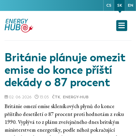
CS
SK
EN
Británie plánuje omezit
emise do konce příští
dekády o 87 procent
02. 06. 2026
13:05
ČTK
,
ENERGY-HUB
Británie omezí emise skleníkových plynů do konce
příštího desetiletí o 87 procent proti hodnotám z roku
1990. Vyplývá to z plánu zveřejněného dnes britským
ministerstvem energetiky, podle něhož pokračující