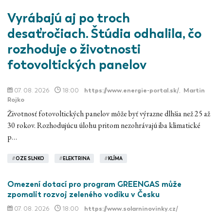
Vyrábajú aj po troch
desaťročiach. Štúdia odhalila, čo
rozhoduje o životnosti
fotovoltických panelov
07. 08. 2026
18:00
https://www.energie-portal.sk/
,
Martin
Rojko
Životnosť fotovoltických panelov môže byť výrazne dlhšia než 25 až
30 rokov. Rozhodujúcu úlohu pritom nezohrávajú iba klimatické
p…
#
OZE SLNKO
#
ELEKTRINA
#
KLÍMA
Omezení dotací pro program GREENGAS může
zpomalit rozvoj zeleného vodíku v Česku
07. 08. 2026
18:00
https://www.solarninovinky.cz/