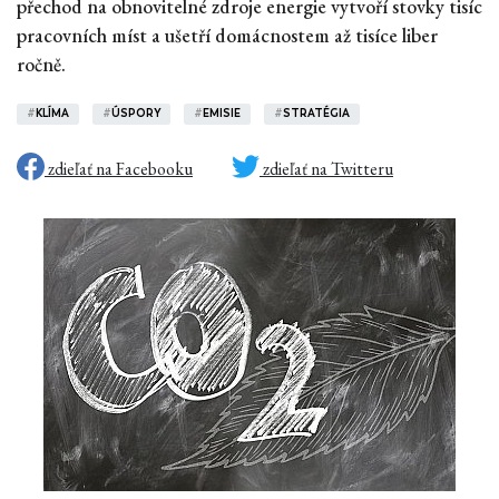
přechod na obnovitelné zdroje energie vytvoří stovky tisíc
pracovních míst a ušetří domácnostem až tisíce liber
ročně.
#
KLÍMA
#
ÚSPORY
#
EMISIE
#
STRATÉGIA
zdieľať na Facebooku
zdieľať na Twitteru