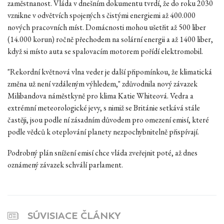
zaměstnanost. Vláda v dnešním dokumentu tvrdí, že do roku 2030
vznikne v odvětvích spojených s čistými energiemi až 400.000
nových pracovních míst. Domácnosti mohou ušetřit až 500 liber
(14.000 korun) ročně přechodem na solární energii a až 1400 liber,
když si místo auta se spalovacím motorem pořídí elektromobil.
"Rekordní květnová vlna veder je další připomínkou, že klimatická
změna už není vzdáleným výhledem," zdůvodnila nový závazek
Milibandova náměstkyně pro klima Katie Whiteová. Vedra a
extrémní meteorologické jevy, s nimiž se Británie setkává stále
častěji, jsou podle ní zásadním důvodem pro omezení emisí, které
podle vědců k oteplování planety nezpochybnitelně přispívají.
Podrobný plán snížení emisí chce vláda zveřejnit poté, až dnes
oznámený závazek schválí parlament.
SÚVISIACE ČLÁNKY