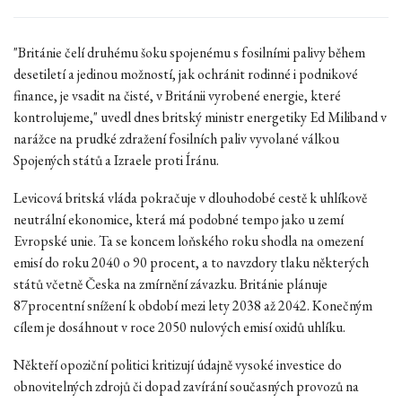
"Británie čelí druhému šoku spojenému s fosilními palivy během
desetiletí a jedinou možností, jak ochránit rodinné i podnikové
finance, je vsadit na čisté, v Británii vyrobené energie, které
kontrolujeme," uvedl dnes britský ministr energetiky Ed Miliband v
narážce na prudké zdražení fosilních paliv vyvolané válkou
Spojených států a Izraele proti Íránu.
Levicová britská vláda pokračuje v dlouhodobé cestě k uhlíkově
neutrální ekonomice, která má podobné tempo jako u zemí
Evropské unie. Ta se koncem loňského roku shodla na omezení
emisí do roku 2040 o 90 procent, a to navzdory tlaku některých
států včetně Česka na zmírnění závazku. Británie plánuje
87procentní snížení k období mezi lety 2038 až 2042. Konečným
cílem je dosáhnout v roce 2050 nulových emisí oxidů uhlíku.
Někteří opoziční politici kritizují údajně vysoké investice do
obnovitelných zdrojů či dopad zavírání současných provozů na