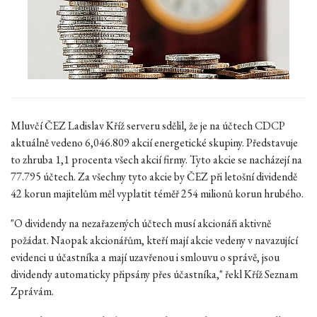
Mluvčí ČEZ Ladislav Kříž serveru sdělil, že je na účtech CDCP
aktuálně vedeno 6,046.809 akcií energetické skupiny. Představuje
to zhruba 1,1 procenta všech akcií firmy. Tyto akcie se nacházejí na
77.795 účtech. Za všechny tyto akcie by ČEZ při letošní dividendě
42 korun majitelům měl vyplatit téměř 254 milionů korun hrubého.
"O dividendy na nezařazených účtech musí akcionáři aktivně
požádat. Naopak akcionářům, kteří mají akcie vedeny v navazující
evidenci u účastníka a mají uzavřenou i smlouvu o správě, jsou
dividendy automaticky připsány přes účastníka," řekl Kříž Seznam
Zprávám.