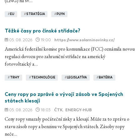
(LNG) na sv…
#
EU
#
STRATÉGIA
#
PLYN
Těžké časy pro čínské střídače?
05. 08. 2026
19:00
https://www.solarninovinky.cz/
Americká federální komise pro komunikace (FCC) oznámila novou
regulaci dovozu pro zahraniční střídače na americký
fotovoltaický a…
#
TRHY
#
TECHNOLÓGIE
#
LEGISLATÍVA
#
BATÉRIA
Ceny ropy po zprávě o vývoji zásob ve Spojených
státech klesají
05. 08. 2026
18:03
ČTK
,
ENERGY-HUB
Ceny ropy smazaly počáteční zisky a klesají. Může za to zpráva o
stavu zásob ropy a benzinu ve Spojených státech. Zásoby ropy
neče…