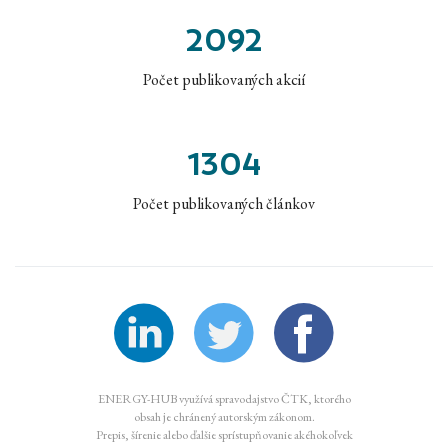
2092
Počet publikovaných akcií
1304
Počet publikovaných článkov
ENERGY-HUB využívá spravodajstvo ČTK, ktorého
obsah je chránený autorským zákonom.
Prepis, šírenie alebo ďalšie sprístupňovanie akéhokoľvek