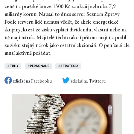
ceně na pražské burze 1300 Kč za akcii je zhruba 7,9
miliardy korun. Napsal to dnes server Seznam Zprávy.
Podle serveru lidé nemusí vědět, že akcie energetické
skupiny, která ze zisku vyplácí dividendu, vlastní nebo na
ně mají nárok. Majitelé těchto akcií přitom mají na podíl
ze zisku stejný nárok jako ostatní akcionáři. O peníze si ale
musí aktivně požádat.
#
TRHY
#
PERSONÁLIE
#
STRATÉGIA
zdieľať na Facebooku
zdieľať na Twitteru