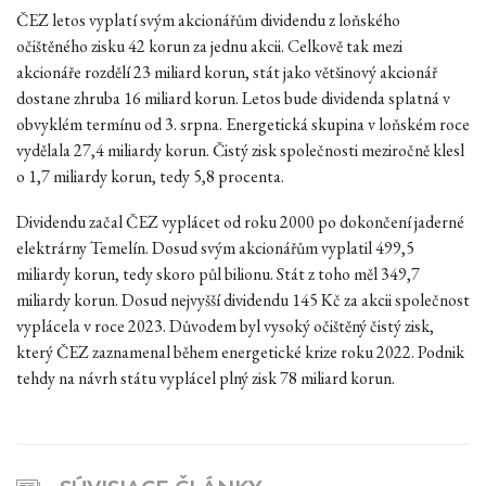
ČEZ letos vyplatí svým akcionářům dividendu z loňského
očištěného zisku 42 korun za jednu akcii. Celkově tak mezi
akcionáře rozdělí 23 miliard korun, stát jako většinový akcionář
dostane zhruba 16 miliard korun. Letos bude dividenda splatná v
obvyklém termínu od 3. srpna. Energetická skupina v loňském roce
vydělala 27,4 miliardy korun. Čistý zisk společnosti meziročně klesl
o 1,7 miliardy korun, tedy 5,8 procenta.
Dividendu začal ČEZ vyplácet od roku 2000 po dokončení jaderné
elektrárny Temelín. Dosud svým akcionářům vyplatil 499,5
miliardy korun, tedy skoro půl bilionu. Stát z toho měl 349,7
miliardy korun. Dosud nejvyšší dividendu 145 Kč za akcii společnost
vyplácela v roce 2023. Důvodem byl vysoký očištěný čistý zisk,
který ČEZ zaznamenal během energetické krize roku 2022. Podnik
tehdy na návrh státu vyplácel plný zisk 78 miliard korun.