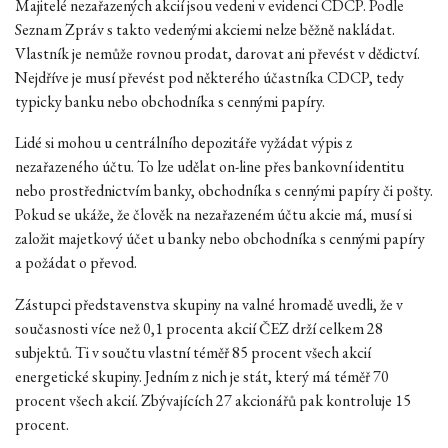
Majitelé nezařazených akcií jsou vedeni v evidenci CDCP. Podle
Seznam Zpráv s takto vedenými akciemi nelze běžně nakládat.
Vlastník je nemůže rovnou prodat, darovat ani převést v dědictví.
Nejdříve je musí převést pod některého účastníka CDCP, tedy
typicky banku nebo obchodníka s cennými papíry.
Lidé si mohou u centrálního depozitáře vyžádat výpis z
nezařazeného účtu. To lze udělat on-line přes bankovní identitu
nebo prostřednictvím banky, obchodníka s cennými papíry či pošty.
Pokud se ukáže, že člověk na nezařazeném účtu akcie má, musí si
založit majetkový účet u banky nebo obchodníka s cennými papíry
a požádat o převod.
Zástupci představenstva skupiny na valné hromadě uvedli, že v
současnosti více než 0,1 procenta akcií ČEZ drží celkem 28
subjektů. Ti v součtu vlastní téměř 85 procent všech akcií
energetické skupiny. Jedním z nich je stát, který má téměř 70
procent všech akcií. Zbývajících 27 akcionářů pak kontroluje 15
procent.