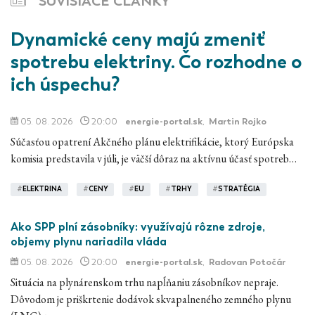
SÚVISIACE ČLÁNKY
Dynamické ceny majú zmeniť
spotrebu elektriny. Čo rozhodne o
ich úspechu?
05. 08. 2026
20:00
energie-portal.sk
,
Martin Rojko
Súčasťou opatrení Akčného plánu elektrifikácie, ktorý Európska
komisia predstavila v júli, je väčší dôraz na aktívnu účasť spotreb…
#
ELEKTRINA
#
CENY
#
EU
#
TRHY
#
STRATÉGIA
Ako SPP plní zásobníky: využívajú rôzne zdroje,
objemy plynu nariadila vláda
05. 08. 2026
20:00
energie-portal.sk
,
Radovan Potočár
Situácia na plynárenskom trhu napĺňaniu zásobníkov nepraje.
Dôvodom je priškrtenie dodávok skvapalneného zemného plynu