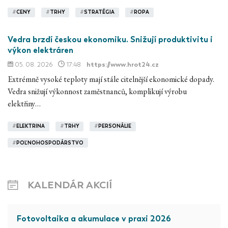
#
CENY
#
TRHY
#
STRATÉGIA
#
ROPA
Vedra brzdí českou ekonomiku. Snižují produktivitu i
výkon elektráren
05. 08. 2026
17:48
https://www.hrot24.cz
Extrémně vysoké teploty mají stále citelnější ekonomické dopady.
Vedra snižují výkonnost zaměstnanců, komplikují výrobu
elektřiny…
#
ELEKTRINA
#
TRHY
#
PERSONÁLIE
#
POĽNOHOSPODÁRSTVO
KALENDÁR AKCIÍ
Fotovoltaika a akumulace v praxi 2026