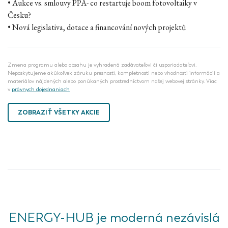
• Aukce vs. smlouvy PPA- co restartuje boom fotovoltaiky v
Česku?
• Nová legislativa, dotace a financování nových projektů
Zmena programu alebo obsahu je vyhradená zadávateľovi či usporiadateľovi.
Neposkytujeme akúkoľvek záruku presnosti, kompletnosti nebo vhodnosti informácií a
materiálov nájdených alebo ponúkaných prostredníctvom našej webovej stránky. Viac
v
právnych dojednaniach
ZOBRAZIŤ VŠETKY AKCIE
ENERGY-HUB je moderná nezávislá