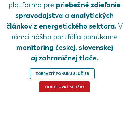
priebežné zdieľanie
platforma pre
spravodajstva
analytických
a
článkov z energetického sektora.
V
rámci nášho portfólia ponúkame
monitoring českej, slovenskej
aj zahraničnej tlače.
ZOBRAZIŤ PONUKU SLUŽIEB
DOPYTOVAŤ SLUŽBY