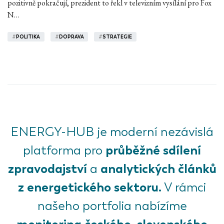
pozitivně pokračují, prezident to řekl v televizním vysílání pro Fox
N…
#
POLITIKA
#
DOPRAVA
#
STRATEGIE
ENERGY-HUB je moderní nezávislá
průběžné sdílení
platforma pro
zpravodajství
analytických článků
a
z energetického sektoru.
V rámci
našeho portfolia nabízíme
monitoring českého, slovenského