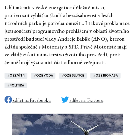
Uhlí má mít v české energetice důležité místo,
protierozní vyhláška škodí a bezzásahovost v lesích
národních parků je potřeba omezit... I takové proklamace
jsou součástí programového prohlášení v oblasti životního
prostředí budoucí vlády Andreje Babiše (ANO), kterou
skládá společně s Motoristy a SPD. Právě Motoristé mají
ve vládě získat ministerstvo životního prostředí, proti
čemuž brojí významná část odborné veřejnosti.
#
OZE VÍTR
#
OZE VODA
#
OZE SLUNCE
#
OZE BIOMASA
#
POLITIKA
sdílet na Facebooku
sdílet na Twitteru