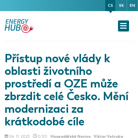
CS
SK
EN
Přístup nové vlády k
oblasti životního
prostředí a OZE může
zbrzdit celé Česko. Mění
modernizaci za
krátkodobé cíle
04. 11. 2025
0:00
Hospodářské Noviny
,
Viktor Votruba