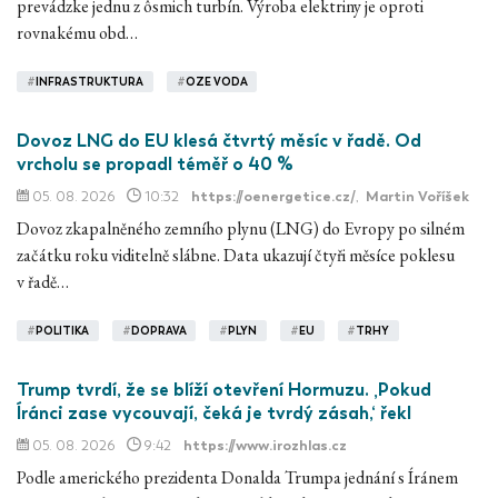
prevádzke jednu z ôsmich turbín. Výroba elektriny je oproti
rovnakému obd…
#
INFRASTRUKTURA
#
OZE VODA
Dovoz LNG do EU klesá čtvrtý měsíc v řadě. Od
vrcholu se propadl téměř o 40 %
05. 08. 2026
10:32
https://oenergetice.cz/
,
Martin Voříšek
Dovoz zkapalněného zemního plynu (LNG) do Evropy po silném
začátku roku viditelně slábne. Data ukazují čtyři měsíce poklesu
v řadě…
#
POLITIKA
#
DOPRAVA
#
PLYN
#
EU
#
TRHY
Trump tvrdí, že se blíží otevření Hormuzu. ‚Pokud
Íránci zase vycouvají, čeká je tvrdý zásah,‘ řekl
05. 08. 2026
9:42
https://www.irozhlas.cz
Podle amerického prezidenta Donalda Trumpa jednání s Íránem