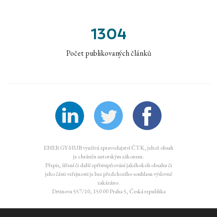
1304
Počet publikovaných článků
ENERGY-HUB využívá zpravodajství ČTK, jehož obsah
je chráněn autorským zákonem.
Přepis, šíření či další zpřístupňování jakéhokoli obsahu či
jeho části veřejnosti je bez předchozího souhlasu výslovně
zakázáno.
Drtinova 557/10, 150 00 Praha 5, Česká republika