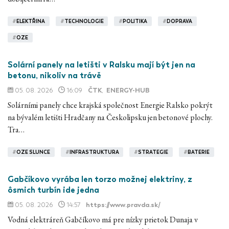
#
ELEKTŘINA
#
TECHNOLOGIE
#
POLITIKA
#
DOPRAVA
#
OZE
Solární panely na letišti v Ralsku mají být jen na
betonu, nikoliv na trávě
05. 08. 2026
16:09
ČTK
,
ENERGY-HUB
Solárními panely chce krajská společnost Energie Ralsko pokrýt
na bývalém letišti Hradčany na Českolipsku jen betonové plochy.
Tra…
#
OZE SLUNCE
#
INFRASTRUKTURA
#
STRATEGIE
#
BATERIE
Gabčíkovo vyrába len torzo možnej elektriny, z
ôsmich turbín ide jedna
05. 08. 2026
14:57
https://www.pravda.sk/
Vodná elektráreň Gabčíkovo má pre nízky prietok Dunaja v