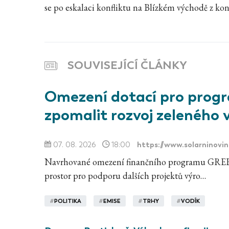
se po eskalaci konfliktu na Blízkém východě z kon
SOUVISEJÍCÍ ČLÁNKY
Omezení dotací pro pr
zpomalit rozvoj zeleného 
https://www.solarninovin
07. 08. 2026
18:00
Navrhované omezení finančního programu GREE
prostor pro podporu dalších projektů výro…
#
POLITIKA
#
EMISE
#
TRHY
#
VODÍK