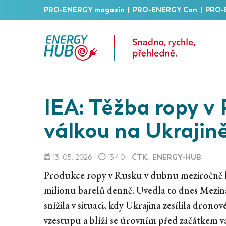
PRO-ENERGY magazín
|
PRO-ENERGY Con
|
PRO-
IEA: Těžba ropy v 
válkou na Ukrajin
ČTK
ENERGY-HUB
13. 05. 2026
13:40
,
Produkce ropy v Rusku v dubnu meziročně kle
milionu barelů denně. Uvedla to dnes Mezin
snížila v situaci, kdy Ukrajina zesílila drono
vzestupu a blíží se úrovním před začátkem vá