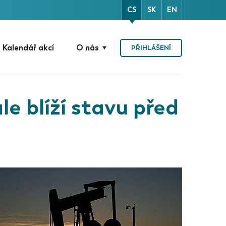
CS
SK
EN
Kalendář akcí
O nás
PŘIHLÁŠENÍ
le blíží stavu před