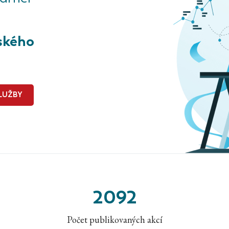
ského
LUŽBY
2092
Počet publikovaných akcí