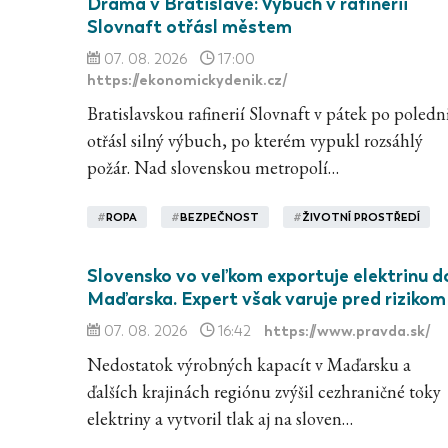
Drama v Bratislavě: Výbuch v rafinerii
Slovnaft otřásl městem
07. 08. 2026
17:00
https://ekonomickydenik.cz/
Bratislavskou rafinerií Slovnaft v pátek po poledn
otřásl silný výbuch, po kterém vypukl rozsáhlý
požár. Nad slovenskou metropolí…
#
ROPA
#
BEZPEČNOST
#
ŽIVOTNÍ PROSTŘEDÍ
Slovensko vo veľkom exportuje elektrinu d
Maďarska. Expert však varuje pred rizikom
https://www.pravda.sk/
07. 08. 2026
16:42
Nedostatok výrobných kapacít v Maďarsku a
ďalších krajinách regiónu zvýšil cezhraničné toky
elektriny a vytvoril tlak aj na sloven…