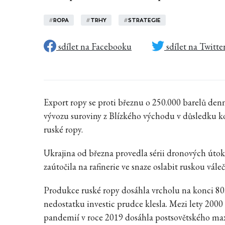
#
ROPA
#
TRHY
#
STRATEGIE
sdílet na Facebooku
sdílet na Twitte
Export ropy se proti březnu o 250.000 barelů denně
vývozu suroviny z Blízkého východu v důsledku ko
ruské ropy.
Ukrajina od března provedla sérii dronových útoků
zaútočila na rafinerie ve snaze oslabit ruskou vá
Produkce ruské ropy dosáhla vrcholu na konci 80. 
nedostatku investic prudce klesla. Mezi lety 2000
pandemií v roce 2019 dosáhla postsovětského ma