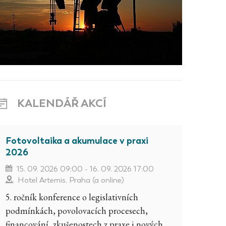
KALENDÁŘ AKCÍ
Fotovoltaika a akumulace v praxi
2026
15. 09. 2026 09:00 - 16. 09. 2026 17:00
Hotel Artemis, Praha (a online)
5. ročník konference o legislativních
podmínkách, povolovacích procesech,
financování, zkušenostech z praxe i nových