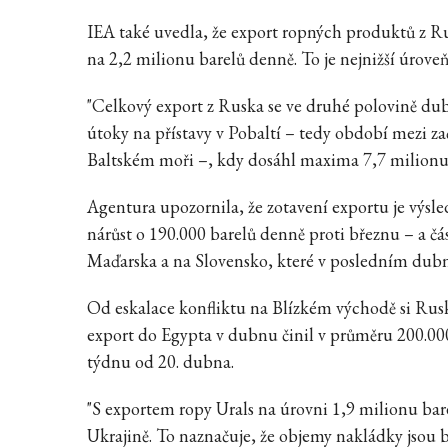
IEA také uvedla, že export ropných produktů z R
na 2,2 milionu barelů denně. To je nejnižší úroveň
"Celkový export z Ruska se ve druhé polovině dubn
útoky na přístavy v Pobaltí – tedy období mezi 
Baltském moři –, kdy dosáhl maxima 7,7 milionu b
Agentura upozornila, že zotavení exportu je výsl
nárůst o 190.000 barelů denně proti březnu – a
Maďarska a na Slovensko, které v posledním dub
Od eskalace konfliktu na Blízkém východě si Rusk
export do Egypta v dubnu činil v průměru 200.0
týdnu od 20. dubna.
"S exportem ropy Urals na úrovni 1,9 milionu ba
Ukrajině. To naznačuje, že objemy nakládky jsou b