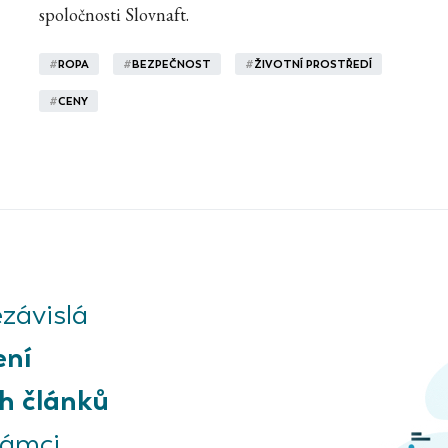
spoločnosti Slovnaft.
#
ROPA
#
BEZPEČNOST
#
ŽIVOTNÍ PROSTŘEDÍ
#
CENY
závislá
ení
h článků
rámci