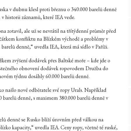
uska v dubnu klesl proti březnu o 340.000 barelů denně
 v historii záznamů, které IEA vede.
a zotavil, ale už se nevrátil na třítýdenní průměr před
začátkem konfliktu na Blízkém východě a problémy v
arelů denně,“ uvedla IEA, která má sídlo v Paříži.
edkem zvýšení dodávek přes Baltské moře – kde jde o
 částečného obnovení dodávek ropovodem Družba do
novém týdnu dosáhly 60.000 barelů denně.
o našlo nové odběratele své ropy Urals. Například
00 barelů denně, s maximem 380.000 barelů denně v
relů denně se Rusko blíží úrovním před válkou na
lízko kapacity,“ uvedla IEA. Ceny ropy, včetně té ruské,