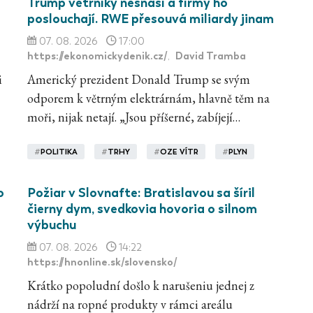
Trump větrníky nesnáší a firmy ho
poslouchají. RWE přesouvá miliardy jinam
07. 08. 2026
17:00
https://ekonomickydenik.cz/
David Tramba
,
i
Americký prezident Donald Trump se svým
odporem k větrným elektrárnám, hlavně těm na
moři, nijak netají. „Jsou příšerné, zabíjejí…
#
POLITIKA
#
TRHY
#
OZE VÍTR
#
PLYN
o
Požiar v Slovnafte: Bratislavou sa šíril
čierny dym, svedkovia hovoria o silnom
výbuchu
07. 08. 2026
14:22
https://hnonline.sk/slovensko/
Krátko popoludní došlo k narušeniu jednej z
nádrží na ropné produkty v rámci areálu