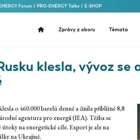
ENERGY Forum
|
PRO-ENERGY Talks
|
E-SHOP
Zprávy z oboru
Témata
Rusku klesla, vývoz se a
ě
sla o 460.000 barelů denně a činila přibližně 8,8
árodní agentura pro energii (IEA). Těžba se
vé útoky na energetické cíle. Export je ale na
lky na Ukrajině.