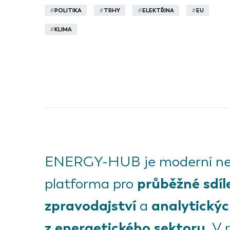
#
POLITIKA
#
TRHY
#
ELEKTŘINA
#
EU
#
KLIMA
ENERGY-HUB je moderní ne
průběžné sdíl
platforma pro
zpravodajství
analytickýc
a
z energetického sektoru.
V 