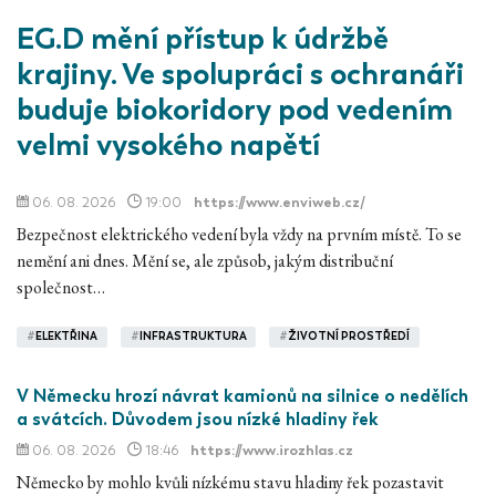
EG.D mění přístup k údržbě
krajiny. Ve spolupráci s ochranáři
buduje biokoridory pod vedením
velmi vysokého napětí
06. 08. 2026
19:00
https://www.enviweb.cz/
Bezpečnost elektrického vedení byla vždy na prvním místě. To se
nemění ani dnes. Mění se, ale způsob, jakým distribuční
společnost…
#
ELEKTŘINA
#
INFRASTRUKTURA
#
ŽIVOTNÍ PROSTŘEDÍ
V Německu hrozí návrat kamionů na silnice o nedělích
a svátcích. Důvodem jsou nízké hladiny řek
06. 08. 2026
18:46
https://www.irozhlas.cz
Německo by mohlo kvůli nízkému stavu hladiny řek pozastavit