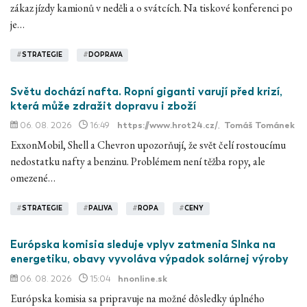
zákaz jízdy kamionů v neděli a o svátcích. Na tiskové konferenci po
je…
#
STRATEGIE
#
DOPRAVA
Světu dochází nafta. Ropní giganti varují před krizí,
která může zdražit dopravu i zboží
06. 08. 2026
16:49
https://www.hrot24.cz/
,
Tomáš Tománek
ExxonMobil, Shell a Chevron upozorňují, že svět čelí rostoucímu
nedostatku nafty a benzinu. Problémem není těžba ropy, ale
omezené…
#
STRATEGIE
#
PALIVA
#
ROPA
#
CENY
Európska komisia sleduje vplyv zatmenia Slnka na
energetiku, obavy vyvoláva výpadok solárnej výroby
06. 08. 2026
15:04
hnonline.sk
Európska komisia sa pripravuje na možné dôsledky úplného