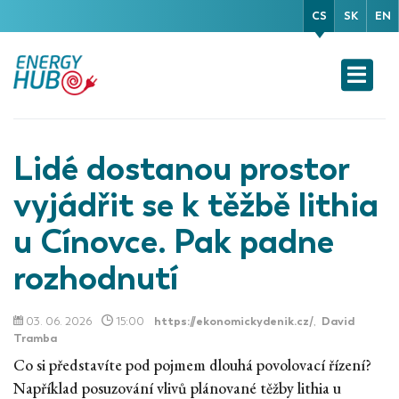
CS
SK
EN
Lidé dostanou prostor
vyjádřit se k těžbě lithia
u Cínovce. Pak padne
rozhodnutí
03. 06. 2026
15:00
https://ekonomickydenik.cz/
,
David
Tramba
Co si představíte pod pojmem dlouhá povolovací řízení?
Například posuzování vlivů plánované těžby lithia u