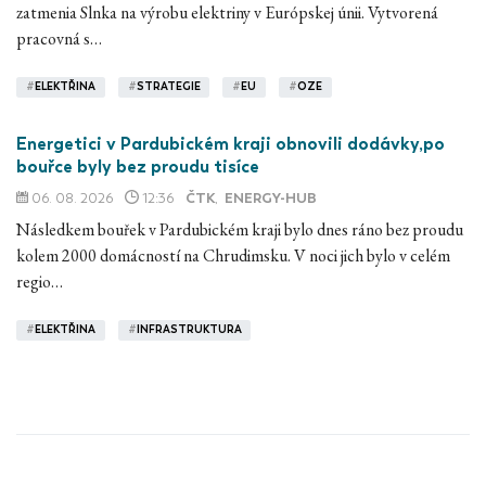
zatmenia Slnka na výrobu elektriny v Európskej únii. Vytvorená
pracovná s…
#
ELEKTŘINA
#
STRATEGIE
#
EU
#
OZE
Energetici v Pardubickém kraji obnovili dodávky,po
bouřce byly bez proudu tisíce
06. 08. 2026
12:36
ČTK
,
ENERGY-HUB
Následkem bouřek v Pardubickém kraji bylo dnes ráno bez proudu
kolem 2000 domácností na Chrudimsku. V noci jich bylo v celém
regio…
#
ELEKTŘINA
#
INFRASTRUKTURA