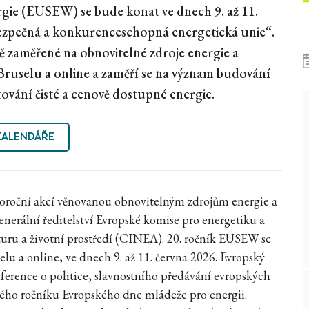
rgie (EUSEW) se bude konat ve dnech 9. až 11.
ezpečná a konkurenceschopná energetická unie“.
ě zaměřené na obnovitelné zdroje energie a
 Bruselu a online a zaměří se na význam budování
ování čisté a cenově dostupné energie.
KALENDÁŘE
ždoroční akcí věnovanou obnovitelným zdrojům energie a
enerální ředitelství Evropské komise pro energetiku a
turu a životní prostředí (CINEA). 20. ročník EUSEW se
lu a online, ve dnech 9. až 11. června 2026. Evropský
nference o politice, slavnostního předávání evropských
stého ročníku Evropského dne mládeže pro energii.