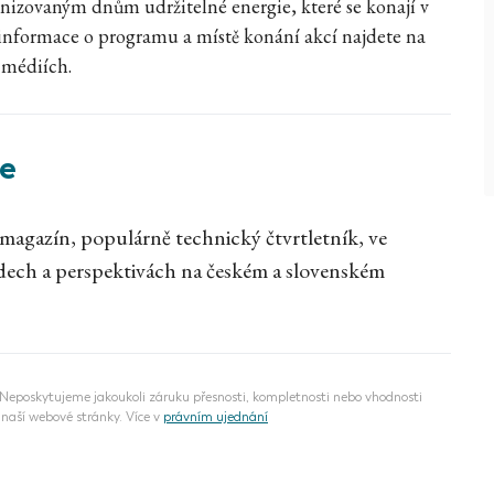
anizovaným dnům udržitelné energie, které se konají v
 informace o programu a místě konání akcí najdete na
médiích.
e
azín, populárně technický čtvrtletník, ve
dech a perspektivách na českém a slovenském
eposkytujeme jakoukoli záruku přesnosti, kompletnosti nebo vhodnosti
naší webové stránky. Více v
právním ujednání