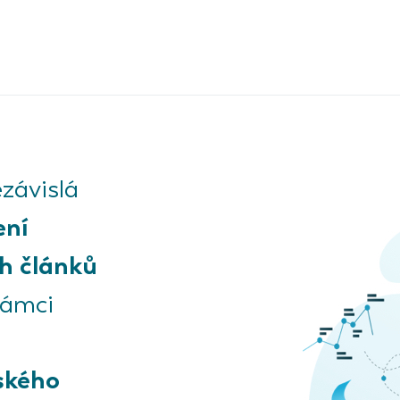
závislá
ení
h článků
rámci
ského