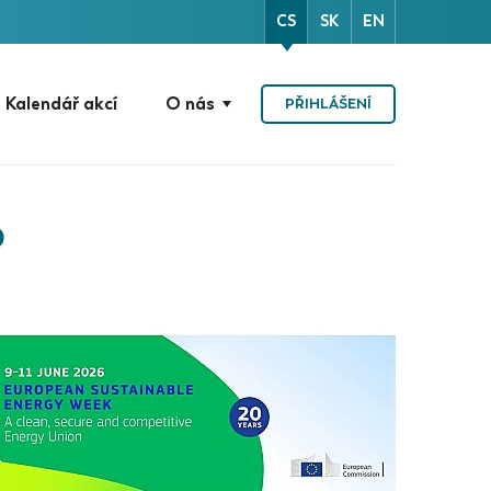
CS
SK
EN
Kalendář akcí
O nás
PŘIHLÁŠENÍ
6