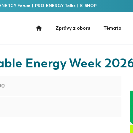
ENERGY Forum
|
PRO-ENERGY Talks
|
E-SHOP
Zprávy z oboru
Témata
able Energy Week 202
00