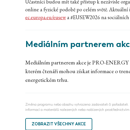
Účastníci budou mít také přístup k nezávisle org
online a fyzické podobě po celém světě. Aktuální
ec.europa.eu/eusew
a #EUSEW2026 na sociálních 
Mediálním partnerem akc
Mediálním partnerem akce je PRO-ENERGY mag
kterém čtenáři mohou získat informace o tren
energetickém trhu.
Změna programu nebo obsahu vyhrazena zadavateli či pořadateli. N
informací a materiálů nalezených nebo nabízených prostřednictvím 
ZOBRAZIT VŠECHNY AKCE