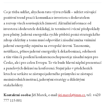
Co je třeba udělat, abychom tuto výzvu zvládli – udržet stávající
pozitivní trend prací i komunikace investora s dodavatelem
a rozvoje všech souvisejících činností. Aktuální informace od
investora i dodavatele dokládají, že termínové i věcné předpoklady
jsou plněny. Jaderná energetika rychle přebírá pozici strategického
zdroje elektřiny a tomu musí odpovídat i zásadní změna vnímání
jaderné energetiky zejména na evropské úrovni. Taxonomie,
notifikace, přínos jaderné energetiky k dekarbonizaci, odolnosti
a tím vším i k posílení konkurenceschopnosti je zásadní nejen pro
Česko, ale i pro celou Evropu. To vše bude hlavní náplní prezentací
a panelových diskusí na konferenci. Stejně jako v předchozích
letech se setkáte se zástupci jaderného průmyslu i se zástupci
mezinárodních institucí, jadernými stratégy a důležitými
stakeholdery.
Kontaktní osoba:
Jiří Marek, e-mail:
jiri.marek@jmm.cz
, tel.: +420
777 115 001