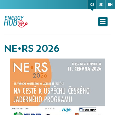
CS
SK
EN
NE•RS 2026