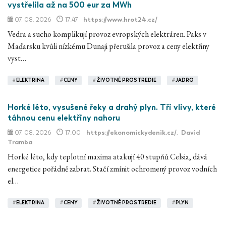
vystřelila až na 500 eur za MWh
07. 08. 2026
17:47
https://www.hrot24.cz/
Vedra a sucho komplikují provoz evropských elektráren. Paks v
Maďarsku kvůli nízkému Dunaji přerušila provoz a ceny elektřiny
vyst…
#
ELEKTRINA
#
CENY
#
ŽIVOTNÉ PROSTREDIE
#
JADRO
Horké léto, vysušené řeky a drahý plyn. Tři vlivy, které
táhnou cenu elektřiny nahoru
07. 08. 2026
17:00
https://ekonomickydenik.cz/
,
David
Tramba
Horké léto, kdy teplotní maxima atakují 40 stupňů Celsia, dává
energetice pořádně zabrat. Stačí zmínit ochromený provoz vodních
el…
#
ELEKTRINA
#
CENY
#
ŽIVOTNÉ PROSTREDIE
#
PLYN