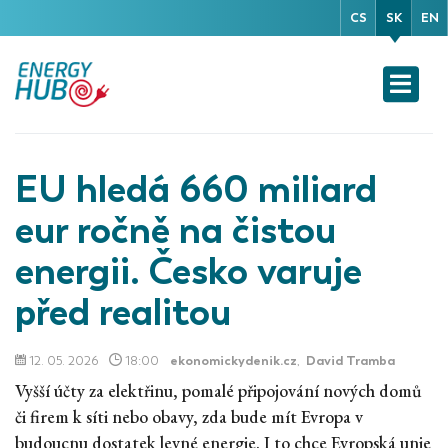
CS
SK
EN
EU hledá 660 miliard
eur ročně na čistou
energii. Česko varuje
před realitou
12. 05. 2026
18:00
ekonomickydenik.cz
,
David Tramba
Vyšší účty za elektřinu, pomalé připojování nových domů
či firem k síti nebo obavy, zda bude mít Evropa v
budoucnu dostatek levné energie. I to chce Evropská unie