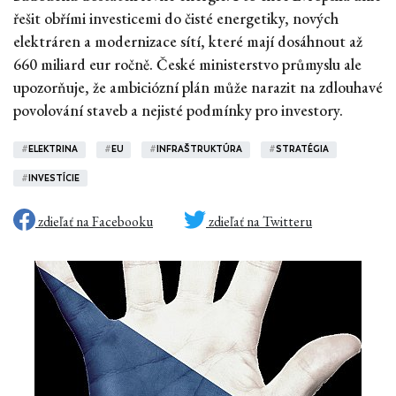
řešit obřími investicemi do čisté energetiky, nových
elektráren a modernizace sítí, které mají dosáhnout až
660 miliard eur ročně. České ministerstvo průmyslu ale
upozorňuje, že ambiciózní plán může narazit na zdlouhavé
povolování staveb a nejisté podmínky pro investory.
#
ELEKTRINA
#
EU
#
INFRAŠTRUKTÚRA
#
STRATÉGIA
#
INVESTÍCIE
zdieľať na Facebooku
zdieľať na Twitteru