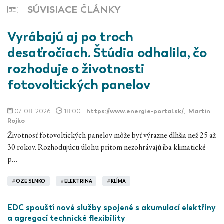
SÚVISIACE ČLÁNKY
Vyrábajú aj po troch
desaťročiach. Štúdia odhalila, čo
rozhoduje o životnosti
fotovoltických panelov
07. 08. 2026
18:00
https://www.energie-portal.sk/
,
Martin
Rojko
Životnosť fotovoltických panelov môže byť výrazne dlhšia než 25 až
30 rokov. Rozhodujúcu úlohu pritom nezohrávajú iba klimatické
p…
#
OZE SLNKO
#
ELEKTRINA
#
KLÍMA
EDC spouští nové služby spojené s akumulací elektřiny
a agregací technické flexibility