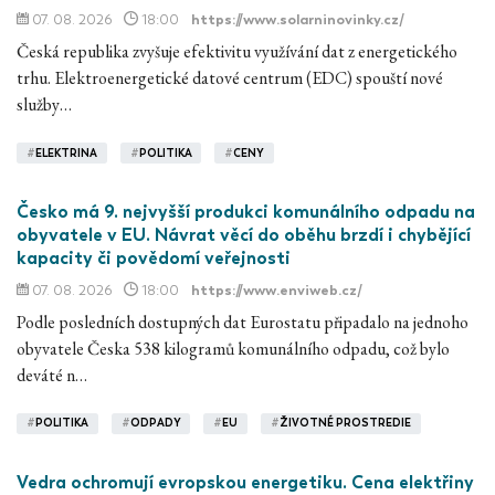
07. 08. 2026
18:00
https://www.solarninovinky.cz/
Česká republika zvyšuje efektivitu využívání dat z energetického
trhu. Elektroenergetické datové centrum (EDC) spouští nové
služby…
#
ELEKTRINA
#
POLITIKA
#
CENY
Česko má 9. nejvyšší produkci komunálního odpadu na
obyvatele v EU. Návrat věcí do oběhu brzdí i chybějící
kapacity či povědomí veřejnosti
07. 08. 2026
18:00
https://www.enviweb.cz/
Podle posledních dostupných dat Eurostatu připadalo na jednoho
obyvatele Česka 538 kilogramů komunálního odpadu, což bylo
deváté n…
#
POLITIKA
#
ODPADY
#
EU
#
ŽIVOTNÉ PROSTREDIE
Vedra ochromují evropskou energetiku. Cena elektřiny