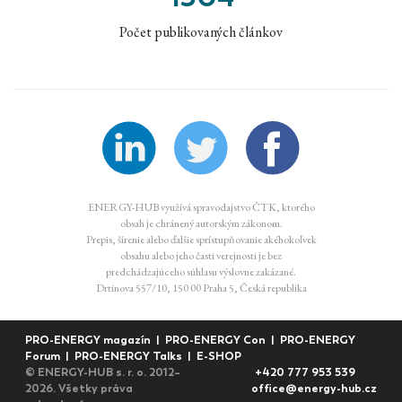
Počet publikovaných článkov
ENERGY-HUB využívá spravodajstvo ČTK, ktorého
obsah je chránený autorským zákonom.
Prepis, šírenie alebo ďalšie sprístupňovanie akéhokoľvek
obsahu alebo jeho časti verejnosti je bez
predchádzajúceho súhlasu výslovne zakázané.
Drtinova 557/10, 150 00 Praha 5, Česká republika
PRO-ENERGY magazín
|
PRO-ENERGY Con
|
PRO-ENERGY
Forum
|
PRO-ENERGY Talks
|
E-SHOP
© ENERGY-HUB s. r. o. 2012–
+420 777 953 539
2026. Všetky práva
office@energy-hub.cz