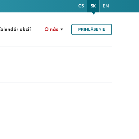
CS
SK
EN
alendár akcií
O nás
PRIHLÁSENIE