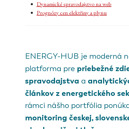
Dynamické spravodajstvo na web
Prognózy cen elektřiny a plynu
ENERGY-HUB je moderná ne
priebežné zdi
platforma pre
spravodajstva
analytický
a
článkov z energetického sek
rámci nášho portfólia ponú
monitoring českej, slovensk