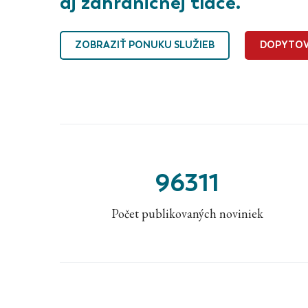
aj zahraničnej tlače.
ZOBRAZIŤ PONUKU SLUŽIEB
DOPYTOV
96311
Počet publikovaných noviniek