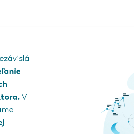
závislá
eľanie
ch
tora.
V
kame
ej