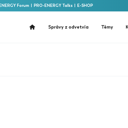
ENERGY Forum
|
PRO-ENERGY Talks
|
E-SHOP
Správy z odvetvia
Témy
K