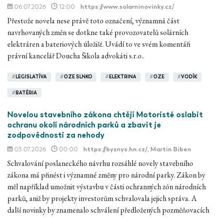
06.07.2026
12:00
https://www.solarninovinky.cz/
Přestože novela nese právě toto označení, významná část
navrhovaných změn se dotkne také provozovatelů solárních
elektráren a bateriových úložišť. Uvádí to ve svém komentáři
právní kancelář Doucha Šikola advokáti s.r.o..
#
LEGISLATÍVA
#
OZE SLNKO
#
ELEKTRINA
#
OZE
#
VODÍK
#
BATÉRIA
Novelou stavebního zákona chtějí Motoristé oslabit
ochranu okolí národních parků a zbavit je
zodpovědnosti za nehody
03.07.2026
00:00
https://byznys.hn.cz/
, Martin Biben
Schvalování poslaneckého návrhu rozsáhlé novely stavebního
zákona má přinést i významné změny pro národní parky. Zákon by
měl například umožnit výstavbu v části ochranných zón národních
parků, aniž by projekty investorům schvalovala jejich správa. A
další novinky by znamenalo schválení předložených pozměňovacích