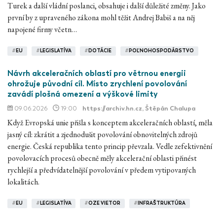
Turek a další vládní poslanci, obsahuje i další důležité změny. Jako
první by z upraveného zákona mohl těžit Andrej Babiš a na něj
napojené firmy včetn…
#
EU
#
LEGISLATÍVA
#
DOTÁCIE
#
POĽNOHOSPODÁRSTVO
Návrh akceleračních oblastí pro větrnou energii
ohrožuje původní cíl. Místo zrychlení povolování
zavádí plošná omezení a výškové limity
09.06.2026
19:00
https://archiv.hn.cz
, Štěpán Chalupa
Když Evropská unie přišla s konceptem akceleračních oblastí, měla
jasný cíl: zkrátit a zjednodušit povolování obnovitelných zdrojů
energie. Česká republika tento princip převzala. Vedle zefektivnění
povolovacích procesů obecně měly akcelerační oblasti přinést
rychlejší a předvídatelnější povolování v předem vytipovaných
lokalitách.
#
EU
#
LEGISLATÍVA
#
OZE VIETOR
#
INFRAŠTRUKTÚRA