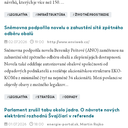
návrhů, kterých je více než 150. …
#
LEGISLATÍVA
#
INFRAŠTRUKTÚRA
#
ŽIVOTNÉ PROSTREDIE
Sněmovna podpořila novelu o zahustění sítě zpětného
odběru obalů
02.07.2026
19:00
http://www.enviweb.cz/
Sněmovna podpořila novelu Bereniky Peštové (ANO) zaměřenou na
zahustění sítě zpětného odběru obalů a zlepšení jejich dostupnosti.
Novela také odděluje autorizované obalové společnosti od
odpadových podnikatelů a rozšiřuje akcionářskou strukturu EKO-
KOMu z minimálně čtyř na nejméně 34 akcionářů. Mezi poslanci se
objevily obavy z možného legalizov…
#
LEGISLATÍVA
#
STRATÉGIA
#
ODPADY
Parlament zrušil tabu okolo jadra. O návrate nových
elektrární rozhodnú Švajčiari v referende
01.07.2026
18:00
energie-portal.sk
, Martin Rojko