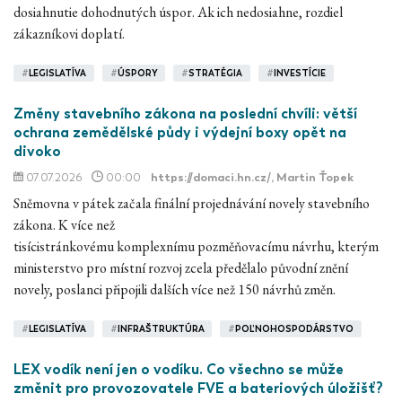
dosiahnutie dohodnutých úspor. Ak ich nedosiahne, rozdiel
zákazníkovi doplatí.
#
LEGISLATÍVA
#
ÚSPORY
#
STRATÉGIA
#
INVESTÍCIE
Změny stavebního zákona na poslední chvíli: větší
ochrana zemědělské půdy i výdejní boxy opět na
divoko
07.07.2026
00:00
https://domaci.hn.cz/
, Martin Ťopek
Sněmovna v pátek začala finální projednávání novely stavebního
zákona. K více než
tisícistránkovému komplexnímu pozměňovacímu návrhu, kterým
ministerstvo pro místní rozvoj zcela předělalo původní znění
novely, poslanci připojili dalších více než 150 návrhů změn.
#
LEGISLATÍVA
#
INFRAŠTRUKTÚRA
#
POĽNOHOSPODÁRSTVO
LEX vodík není jen o vodíku. Co všechno se může
změnit pro provozovatele FVE a bateriových úložišť?