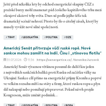
Ještě před několika lety by odchod energetické skupiny ČEZ z
pražské burzy mohl znamenat pád českého kapitálového trhu mezi
okrajové akciové trhy světa. Dnes už podle jejího šéfa tak
dramatický scénář nehrozí. Přesto by šlo o citelný zásah, který by
musely vyvážit nové silné společnosti.
#
TRHY
#
LEGISLATÍVA
#
POLITIKA
#
OZE
Americký Senát přitvrzuje vůči ruské ropě. Nové
sankce mohou zamířit na Indii, Čínu i „stínovou flotilu“
31.07.2026
11:36
https://oenergetice.cz/
, Veronika Jurcová
Americký Senát výraznou většinou posunul do další fáze jeden
z nejtvrdších sankčních balíků proti Rusku od začátku války na
Ukrajině. Sankce cílí přímo na energetické příjmy Kremlu a poprvé
ve velkém rozsahu míří i na státy a firmy, které ruskou ropu a plyn
dál nakupují nebo pomáhají přepravovat. Pokud návrh projde
Kongresem, může změnit podmínk…
#
TRHY
#
LEGISLATÍVA
#
POLITIKA
#
ROPA