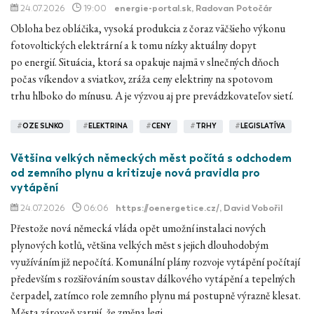
24.07.2026
19:00
energie-portal.sk
, Radovan Potočár
Obloha bez obláčika, vysoká produkcia z čoraz väčšieho výkonu
fotovoltických elektrární a k tomu nízky aktuálny dopyt
po energií. Situácia, ktorá sa opakuje najmä v slnečných dňoch
počas víkendov a sviatkov, zráža ceny elektriny na spotovom
trhu hlboko do mínusu. A je výzvou aj pre prevádzkovateľov sietí.
#
OZE SLNKO
#
ELEKTRINA
#
CENY
#
TRHY
#
LEGISLATÍVA
Většina velkých německých měst počítá s odchodem
od zemního plynu a kritizuje nová pravidla pro
vytápění
24.07.2026
06:06
https://oenergetice.cz/
, David Vobořil
Přestože nová německá vláda opět umožní instalaci nových
plynových kotlů, většina velkých měst s jejich dlouhodobým
využíváním již nepočítá. Komunální plány rozvoje vytápění počítají
především s rozšiřováním soustav dálkového vytápění a tepelných
čerpadel, zatímco role zemního plynu má postupně výrazně klesat.
Města zároveň varují, že změna legi…