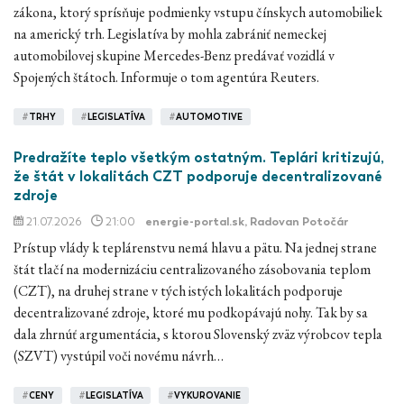
zákona, ktorý sprísňuje podmienky vstupu čínskych automobiliek
na americký trh. Legislatíva by mohla zabrániť nemeckej
automobilovej skupine Mercedes-Benz predávať vozidlá v
Spojených štátoch. Informuje o tom agentúra Reuters.
#
TRHY
#
LEGISLATÍVA
#
AUTOMOTIVE
Predražíte teplo všetkým ostatným. Teplári kritizujú,
že štát v lokalitách CZT podporuje decentralizované
zdroje
21.07.2026
21:00
energie-portal.sk
, Radovan Potočár
Prístup vlády k teplárenstvu nemá hlavu a pätu. Na jednej strane
štát tlačí na modernizáciu centralizovaného zásobovania teplom
(CZT), na druhej strane v tých istých lokalitách podporuje
decentralizované zdroje, ktoré mu podkopávajú nohy. Tak by sa
dala zhrnúť argumentácia, s ktorou Slovenský zväz výrobcov tepla
(SZVT) vystúpil voči novému návrh…
#
CENY
#
LEGISLATÍVA
#
VYKUROVANIE