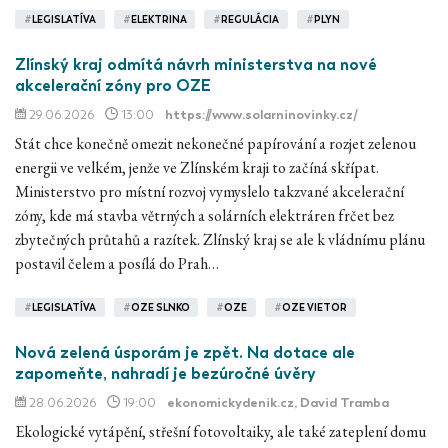
#
LEGISLATÍVA
#
ELEKTRINA
#
REGULÁCIA
#
PLYN
Zlínský kraj odmítá návrh ministerstva na nové
akcelerační zóny pro OZE
29.06.2026
13:00
https://www.solarninovinky.cz/
Stát chce konečně omezit nekonečné papírování a rozjet zelenou
energii ve velkém, jenže ve Zlínském kraji to začíná skřípat.
Ministerstvo pro místní rozvoj vymyslelo takzvané akcelerační
zóny, kde má stavba větrných a solárních elektráren frčet bez
zbytečných průtahů a razítek. Zlínský kraj se ale k vládnímu plánu
postavil čelem a posílá do Prah…
#
LEGISLATÍVA
#
OZE SLNKO
#
OZE
#
OZE VIETOR
Nová zelená úsporám je zpět. Na dotace ale
zapomeňte, nahradí je bezúročné úvěry
28.06.2026
19:00
ekonomickydenik.cz
, David Tramba
Ekologické vytápění, střešní fotovoltaiky, ale také zateplení domu