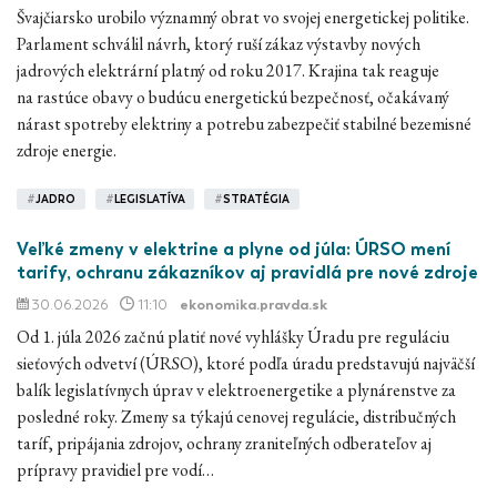
Švajčiarsko urobilo významný obrat vo svojej energetickej politike.
Parlament schválil návrh, ktorý ruší zákaz výstavby nových
jadrových elektrární platný od roku 2017. Krajina tak reaguje
na rastúce obavy o budúcu energetickú bezpečnosť, očakávaný
nárast spotreby elektriny a potrebu zabezpečiť stabilné bezemisné
zdroje energie.
#
JADRO
#
LEGISLATÍVA
#
STRATÉGIA
Veľké zmeny v elektrine a plyne od júla: ÚRSO mení
tarify, ochranu zákazníkov aj pravidlá pre nové zdroje
30.06.2026
11:10
ekonomika.pravda.sk
Od 1. júla 2026 začnú platiť nové vyhlášky Úradu pre reguláciu
sieťových odvetví (ÚRSO), ktoré podľa úradu predstavujú najväčší
balík legislatívnych úprav v elektroenergetike a plynárenstve za
posledné roky. Zmeny sa týkajú cenovej regulácie, distribučných
taríf, pripájania zdrojov, ochrany zraniteľných odberateľov aj
prípravy pravidiel pre vodí…