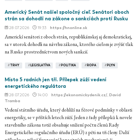
Americký Senát našiel spoločný cieľ. Senátori oboch
strán sa dohodli na zákone o sankciách proti Rusku
28.07.2026
19:33
https://hnonline.sk
Americkí senátori z oboch strán, republikánskej aj demokratickej,
sa v utorok dohodli na návrhu zákona, ktorého cieľom je zvýšiť tlak
na Rusko prostredníctvom nových sankcií.
#
TRHY
#
LEGISLATÍVA
#
POLITIKA
#
ROPA
#
PLYN
Místo 5 radních jen tři. Přílepek zúží vedení
energetického regulátora
28.07.2026
14:00
https://ekonomickydenik.cz/
, David
Tramba
Vedení státního úřadu, který dohlíží na férové podmínky v oblasti
energetiky, se v příštích letech zúží. Jeden z řady přílepků k novele
stavebního zákona totiž obsahuje snížení počtu členů Rady
Energetického regulačního úřadu (ERÚ) z pěti na tři členy. Další
přílepky se týkají fungování kapacitních mechanismů či