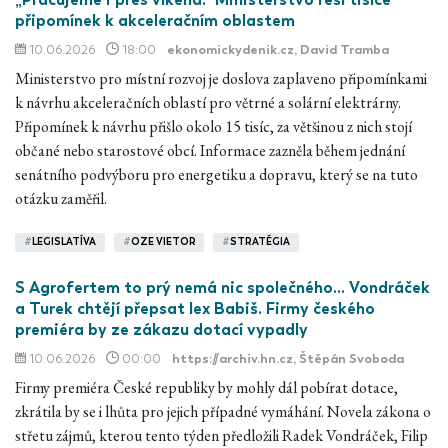
připomínek k akceleračním oblastem
10.06.2026
18:00
ekonomickydenik.cz
, David Tramba
Ministerstvo pro místní rozvoj je doslova zaplaveno připomínkami
k návrhu akceleračních oblastí pro větrné a solární elektrárny.
Připomínek k návrhu přišlo okolo 15 tisíc, za většinou z nich stojí
občané nebo starostové obcí. Informace zazněla během jednání
senátního podvýboru pro energetiku a dopravu, který se na tuto
otázku zaměřil.
#
LEGISLATÍVA
#
OZE VIETOR
#
STRATÉGIA
S Agrofertem to prý nemá nic společného... Vondráček
a Turek chtějí přepsat lex Babiš. Firmy českého
premiéra by ze zákazu dotací vypadly
10.06.2026
00:00
https://archiv.hn.cz
, Štěpán Svoboda
Firmy premiéra České republiky by mohly dál pobírat dotace,
zkrátila by se i lhůta pro jejich případné vymáhání. Novela zákona o
střetu zájmů, kterou tento týden předložili Radek Vondráček, Filip