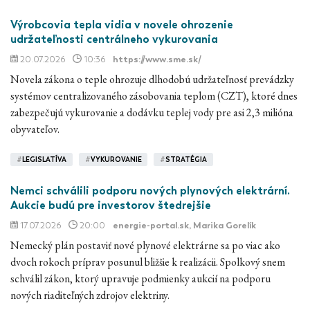
Výrobcovia tepla vidia v novele ohrozenie
udržateľnosti centrálneho vykurovania
20.07.2026
10:36
https://www.sme.sk/
Novela zákona o teple ohrozuje dlhodobú udržateľnosť prevádzky
systémov centralizovaného zásobovania teplom (CZT), ktoré dnes
zabezpečujú vykurovanie a dodávku teplej vody pre asi 2,3 milióna
obyvateľov.
#
LEGISLATÍVA
#
VYKUROVANIE
#
STRATÉGIA
Nemci schválili podporu nových plynových elektrární.
Aukcie budú pre investorov štedrejšie
17.07.2026
20:00
energie-portal.sk
, Marika Gorelík
Nemecký plán postaviť nové plynové elektrárne sa po viac ako
dvoch rokoch príprav posunul bližšie k realizácii. Spolkový snem
schválil zákon, ktorý upravuje podmienky aukcií na podporu
nových riaditeľných zdrojov elektriny.