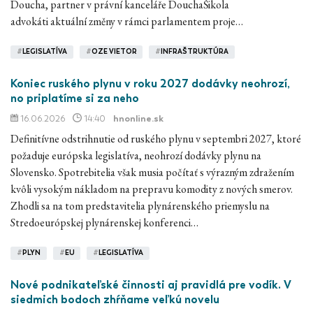
Doucha, partner v právní kanceláře DouchaŠikola
advokáti aktuální změny v rámci parlamentem proje…
#
LEGISLATÍVA
#
OZE VIETOR
#
INFRAŠTRUKTÚRA
Koniec ruského plynu v roku 2027 dodávky neohrozí,
no priplatíme si za neho
16.06.2026
14:40
hnonline.sk
Definitívne odstrihnutie od ruského plynu v septembri 2027, ktoré
požaduje európska legislatíva, neohrozí dodávky plynu na
Slovensko. Spotrebitelia však musia počítať s výrazným zdražením
kvôli vysokým nákladom na prepravu komodity z nových smerov.
Zhodli sa na tom predstavitelia plynárenského priemyslu na
Stredoeurópskej plynárenskej konferenci…
#
PLYN
#
EU
#
LEGISLATÍVA
Nové podnikateľské činnosti aj pravidlá pre vodík. V
siedmich bodoch zhŕňame veľkú novelu