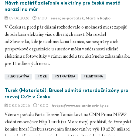
Návrh rozšíriť zdieľanie elektriny pre české mestá
narazil na múr
09.06.2026
17:00
energie-portal.sk
, Martin Rojko
V Česku sa pred pár dňami rozhodovalo o možnosti miest zapojiť
do zdieľania elektriny viac odberných miest. Na rozdiel
od Slovenska, kde je neobmedzená hranica, samosprávy a ich
príspevkové organizácie u susedov môžu v súčasnosti zdieľať
elektrinu z fotovoltiky v rámci modelu tzv. aktívneho zákazníka iba
pre 11 odberných miest.
#
LEGISLATÍVA
#
OZE
#
STRATÉGIA
#
ELEKTRINA
Turek (Motoristé): Brusel odmítá retardační zóny pro
rozvoj OZE v Česku
08.06.2026
18:00
https://www.solarninovinky.cz
Včera v pořadu Partii Terezie Tománkové na CNN Prima NEWS
vládní zmocněnec Filip Turek (za Motoristy) prohlásil, že Evropská
komise hrozí Česku zastavením financování ve výši 10 až 20 miliard