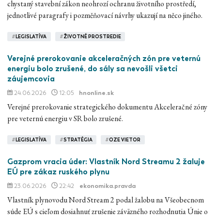
chystaný stavební zákon neohrozí ochranu životního prostředí,
jednotlivé paragrafy i pozměňovací návrhy ukazují na něco jiného.
#
LEGISLATÍVA
#
ŽIVOTNÉ PROSTREDIE
Verejné prerokovanie akceleračných zón pre veternú
energiu bolo zrušené, do sály sa nevošli všetci
záujemcovia
24.06.2026
12:05
hnonline.sk
Verejné prerokovanie strategického dokumentu Akceleračné zóny
pre veternú energiu v SR bolo zrušené.
#
LEGISLATÍVA
#
STRATÉGIA
#
OZE VIETOR
Gazprom vracia úder: Vlastník Nord Streamu 2 žaluje
EÚ pre zákaz ruského plynu
23.06.2026
22:42
ekonomika.pravda
Vlastník plynovodu Nord Stream 2 podal žalobu na Všeobecnom
súde EÚ s cieľom dosiahnuť zrušenie záväzného rozhodnutia Únie o