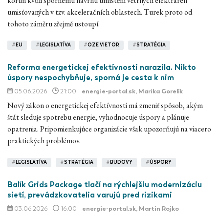
korun kvůli spornému návrhu umístění větrných elektráren
umisťovaných v tzv. akceleračních oblastech. Turek proto od
tohoto záměru zřejmě ustoupí.
#
EU
#
LEGISLATÍVA
#
OZE VIETOR
#
STRATÉGIA
Reforma energetickej efektívnosti narazila. Nikto
úspory nespochybňuje, sporná je cesta k nim
05.06.2026
21:00
energie-portal.sk
, Marika Gorelík
Nový zákon o energetickej efektívnosti má zmeniť spôsob, akým
štát sleduje spotrebu energie, vyhodnocuje úspory a plánuje
opatrenia. Pripomienkujúce organizácie však upozorňujú na viacero
praktických problémov.
#
LEGISLATÍVA
#
STRATÉGIA
#
BUDOVY
#
ÚSPORY
Balík Grids Package tlačí na rýchlejšiu modernizáciu
sietí, prevádzkovatelia varujú pred rizikami
03.06.2026
16:00
energie-portal.sk
, Martin Rojko