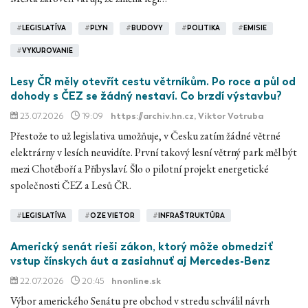
#
LEGISLATÍVA
#
PLYN
#
BUDOVY
#
POLITIKA
#
EMISIE
#
VYKUROVANIE
Lesy ČR měly otevřít cestu větrníkům. Po roce a půl od
dohody s ČEZ se žádný nestaví. Co brzdí výstavbu?
23.07.2026
19:09
https://archiv.hn.cz
, Viktor Votruba
Přestože to už legislativa umožňuje, v Česku zatím žádné větrné
elektrárny v lesích neuvidíte. První takový lesní větrný park měl být
mezi Chotěboří a Přibyslaví. Šlo o pilotní projekt energetické
společnosti ČEZ a Lesů ČR.
#
LEGISLATÍVA
#
OZE VIETOR
#
INFRAŠTRUKTÚRA
Americký senát rieši zákon, ktorý môže obmedziť
vstup čínskych áut a zasiahnuť aj Mercedes-Benz
22.07.2026
20:45
hnonline.sk
Výbor amerického Senátu pre obchod v stredu schválil návrh