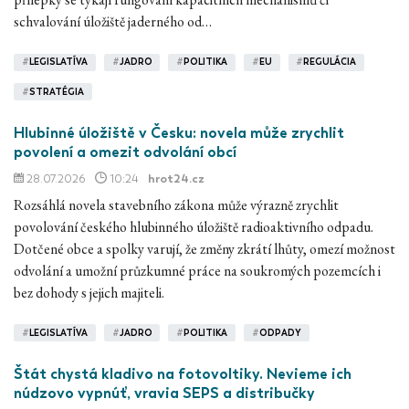
schvalování úložiště jaderného od…
#
LEGISLATÍVA
#
JADRO
#
POLITIKA
#
EU
#
REGULÁCIA
#
STRATÉGIA
Hlubinné úložiště v Česku: novela může zrychlit
povolení a omezit odvolání obcí
28.07.2026
10:24
hrot24.cz
Rozsáhlá novela stavebního zákona může výrazně zrychlit
povolování českého hlubinného úložiště radioaktivního odpadu.
Dotčené obce a spolky varují, že změny zkrátí lhůty, omezí možnost
odvolání a umožní průzkumné práce na soukromých pozemcích i
bez dohody s jejich majiteli.
#
LEGISLATÍVA
#
JADRO
#
POLITIKA
#
ODPADY
Štát chystá kladivo na fotovoltiky. Nevieme ich
núdzovo vypnúť, vravia SEPS a distribučky