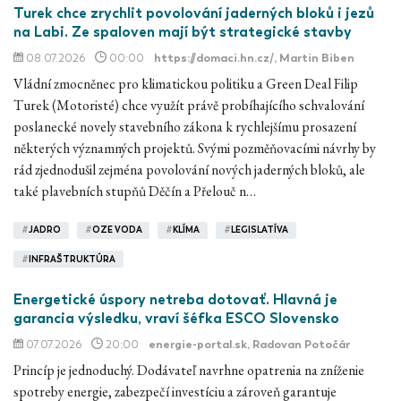
Turek chce zrychlit povolování jaderných bloků i jezů
na Labi. Ze spaloven mají být strategické stavby
08.07.2026
00:00
https://domaci.hn.cz/
, Martin Biben
Vládní zmocněnec pro klimatickou politiku a Green Deal Filip
Turek (Motoristé) chce využít právě probíhajícího schvalování
poslanecké novely stavebního zákona k rychlejšímu prosazení
některých významných projektů. Svými pozměňovacími návrhy by
rád zjednodušil zejména povolování nových jaderných bloků, ale
také plavebních stupňů Děčín a Přelouč n…
#
JADRO
#
OZE VODA
#
KLÍMA
#
LEGISLATÍVA
#
INFRAŠTRUKTÚRA
Energetické úspory netreba dotovať. Hlavná je
garancia výsledku, vraví šéfka ESCO Slovensko
07.07.2026
20:00
energie-portal.sk
, Radovan Potočár
Princíp je jednoduchý. Dodávateľ navrhne opatrenia na zníženie
spotreby energie, zabezpečí investíciu a zároveň garantuje