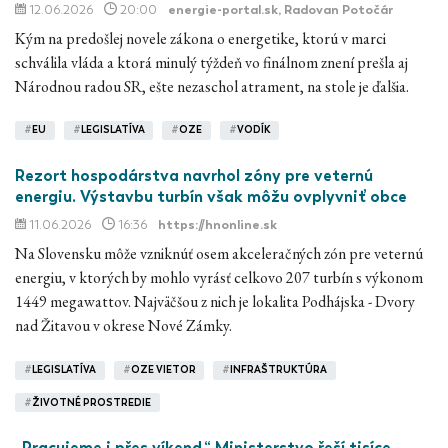
12.06.2026
20:00
energie-portal.sk
, Radovan Potočár
Kým na predošlej novele zákona o energetike, ktorú v marci
schválila vláda a ktorá minulý týždeň vo finálnom znení prešla aj
Národnou radou SR, ešte nezaschol atrament, na stole je ďalšia.
#
EU
#
LEGISLATÍVA
#
OZE
#
VODÍK
Rezort hospodárstva navrhol zóny pre veternú
energiu. Výstavbu turbín však môžu ovplyvniť obce
11.06.2026
16:36
https://hnonline.sk
Na Slovensku môže vzniknúť osem akceleračných zón pre veternú
energiu, v ktorých by mohlo vyrásť celkovo 207 turbín s výkonom
1449 megawattov. Najväčšou z nich je lokalita Podhájska - Dvory
nad Žitavou v okrese Nové Zámky.
#
LEGISLATÍVA
#
OZE VIETOR
#
INFRAŠTRUKTÚRA
#
ŽIVOTNÉ PROSTREDIE
„Pracujeme i přes víkend.“ Ministerstvo řeší tisíce