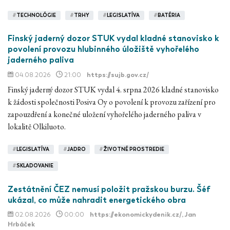
#
TECHNOLÓGIE
#
TRHY
#
LEGISLATÍVA
#
BATÉRIA
Finský jaderný dozor STUK vydal kladné stanovisko k
povolení provozu hlubinného úložiště vyhořelého
jaderného paliva
04.08.2026
21:00
https://sujb.gov.cz/
Finský jaderný dozor STUK vydal 4. srpna 2026 kladné stanovisko
k žádosti společnosti Posiva Oy o povolení k provozu zařízení pro
zapouzdření a konečné uložení vyhořelého jaderného paliva v
lokalitě Olkiluoto.
#
LEGISLATÍVA
#
JADRO
#
ŽIVOTNÉ PROSTREDIE
#
SKLADOVANIE
Zestátnění ČEZ nemusí položit pražskou burzu. Šéf
ukázal, co může nahradit energetického obra
02.08.2026
00:00
https://ekonomickydenik.cz/
, Jan
Hrbáček