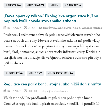
#
ELEKTRINA
#
LEGISLATÍVA
#
PLYN
#
STRATÉGIA
„Developerský zákon.“ Ekologické organizace bijí na
poplach kvůli novele stavebního zákona
16.07.2026
20:00
https://www.obnovitelne.cz
, Ondřej Hudec
Poslanecká sněmovna schválila jednu z největších změn stavebního
práva za poslední roky. Novela stavebního zákona má podle vlády
ukončit éru nekonečného papírování a výrazně urychlit výstavbu
bytů, škol, nemocnic, silnic i energetické infrastruktury. Kritici ale
varují, že norma omezuje vliv veřejnosti, oslabuje ochranu přírody a
příliš nahrává …
#
LEGISLATÍVA
#
BUDOVY
#
INFRAŠTRUKTÚRA
Regulace cen paliv končí, stejně jako nižší daň z nafty
14.07.2026
00:00
https://archiv.hn.cz
Vláda v pondělí neprodloužila regulaci cen pohonných hmot.
Cenové stropy tak budou platit naposledy v neděli, od pondělí 20.