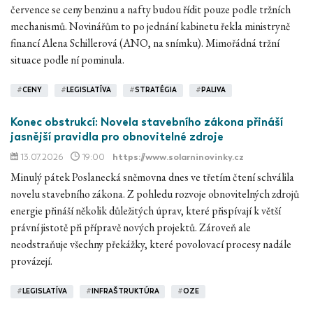
července se ceny benzinu a nafty budou řídit pouze podle tržních
mechanismů. Novinářům to po jednání kabinetu řekla ministryně
financí Alena Schillerová (ANO, na snímku). Mimořádná tržní
situace podle ní pominula.
#
CENY
#
LEGISLATÍVA
#
STRATÉGIA
#
PALIVA
Konec obstrukcí: Novela stavebního zákona přináší
jasnější pravidla pro obnovitelné zdroje
13.07.2026
19:00
https://www.solarninovinky.cz
Minulý pátek Poslanecká sněmovna dnes ve třetím čtení schválila
novelu stavebního zákona. Z pohledu rozvoje obnovitelných zdrojů
energie přináší několik důležitých úprav, které přispívají k větší
právní jistotě při přípravě nových projektů. Zároveň ale
neodstraňuje všechny překážky, které povolovací procesy nadále
provázejí.
#
LEGISLATÍVA
#
INFRAŠTRUKTÚRA
#
OZE