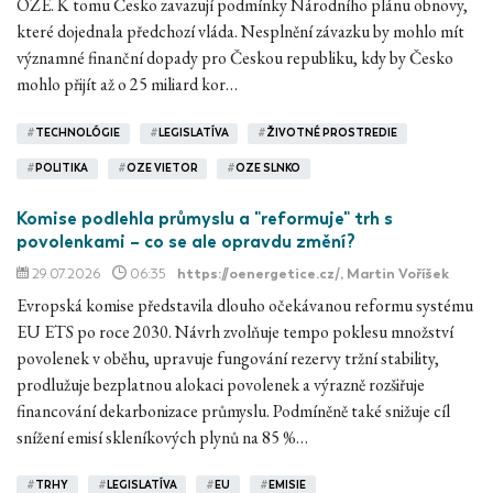
OZE. K tomu Česko zavazují podmínky Národního plánu obnovy,
které dojednala předchozí vláda. Nesplnění závazku by mohlo mít
významné finanční dopady pro Českou republiku, kdy by Česko
mohlo přijít až o 25 miliard kor…
#
TECHNOLÓGIE
#
LEGISLATÍVA
#
ŽIVOTNÉ PROSTREDIE
#
POLITIKA
#
OZE VIETOR
#
OZE SLNKO
Komise podlehla průmyslu a "reformuje" trh s
povolenkami – co se ale opravdu změní?
29.07.2026
06:35
https://oenergetice.cz/
, Martin Voříšek
Evropská komise představila dlouho očekávanou reformu systému
EU ETS po roce 2030. Návrh zvolňuje tempo poklesu množství
povolenek v oběhu, upravuje fungování rezervy tržní stability,
prodlužuje bezplatnou alokaci povolenek a výrazně rozšiřuje
financování dekarbonizace průmyslu. Podmíněně také snižuje cíl
snížení emisí skleníkových plynů na 85 %…
#
TRHY
#
LEGISLATÍVA
#
EU
#
EMISIE