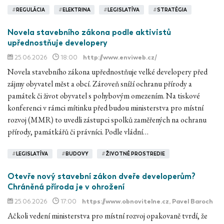
#
REGULÁCIA
#
ELEKTRINA
#
LEGISLATÍVA
#
STRATÉGIA
Novela stavebního zákona podle aktivistů
upřednostňuje developery
25.06.2026
18:00
http://www.enviweb.cz/
Novela stavebního zákona upřednostňuje velké developery před
zájmy obyvatel měst a obcí. Zároveň sníží ochranu přírody a
památek či život obyvatel s pohybovým omezením. Na tiskové
konferenci v rámci mítinku před budou ministerstva pro místní
rozvoj (MMR) to uvedli zástupci spolků zaměřených na ochranu
přírody, památkářů či právníci. Podle vládní…
#
LEGISLATÍVA
#
BUDOVY
#
ŽIVOTNÉ PROSTREDIE
Otevře nový stavební zákon dveře developerům?
Chráněná příroda je v ohrožení
25.06.2026
17:00
https://www.obnovitelne.cz
, Pavel Baroch
Ačkoli vedení ministerstva pro místní rozvoj opakovaně tvrdí, že