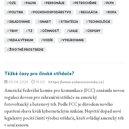
#
OZE
#
PALIVA
#
PERSONÁLIE
#
PETROCHÉMIE
#
PLYN
#
POLITIKA
#
POĽNOHOSPODÁRSTVO
#
REGULÁCIA
#
ROPA
#
SKLADOVANIE
#
SMART
#
STRATÉGIA
#
TECHNOLÓGIE
#
TRHY
#
TZ
#
ÚČINNOSŤ
#
UHLIE
#
ÚSPORY
#
VEDA A VÝSKUM
#
VODÍK
#
VYKUROVANIE
#
ŽIVOTNÉ PROSTREDIE
Těžké časy pro čínské střídače?
05.08.2026
19:00
https://www.solarninovinky.cz/
Americká federální komise pro komunikace (FCC) oznámila novou
regulaci dovozu pro zahraniční střídače na americký
fotovoltaický a bateriový trh. Podle FCC je důvodem nového
opatření obava kvůli kybernetickým rizikům. Největší dopad nové
legislativy pocítí čínští výrobci střídačů, kteří ovládají americký trh
v současnosti.