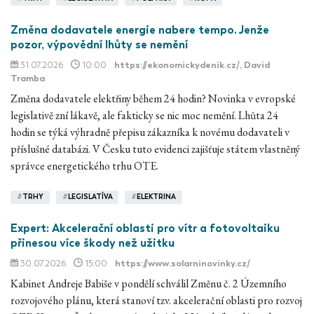
Změna dodavatele energie nabere tempo. Jenže
pozor, výpovědní lhůty se nemění
31.07.2026
10:00
https://ekonomickydenik.cz/
, David
Tramba
Změna dodavatele elektřiny během 24 hodin? Novinka v evropské
legislativě zní lákavě, ale fakticky se nic moc nemění. Lhůta 24
hodin se týká výhradně přepisu zákazníka k novému dodavateli v
příslušné databázi. V Česku tuto evidenci zajišťuje státem vlastněný
správce energetického trhu OTE.
#
TRHY
#
LEGISLATÍVA
#
ELEKTRINA
Expert: Akcelerační oblasti pro vítr a fotovoltaiku
přinesou více škody než užitku
30.07.2026
15:00
https://www.solarninovinky.cz/
Kabinet Andreje Babiše v pondělí schválil Změnu č. 2 Územního
rozvojového plánu, která stanoví tzv. akcelerační oblasti pro rozvoj