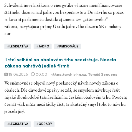
Schválená novela zákona o energetike výrazne mení financovanie
štátneho dozoru nad jadrovou bezpečnosťou. Do návrhu sa počas
rokovaní parlamentu dostala aj zmena tzv. „atómového“
zákona, navyšujúca príjmy Úradu jadrového dozoru SR o milióny
eur.
#
LEGISLATÍVA
#
JADRO
#
PERSONÁLIE
Tržní selhání na obalovém trhu neexistuje. Novela
zákona nahrává jediné firmě
18.06.2026
00:00
https://archiv.hn.cz
, Tomáš Sequens
Ve sněmovně se objevil nový poslanecký návrh novely zákona o
obalech. Dle důvodové zprávy se zdá, že smyslem návrhu je řešit
nějaké dlouhodobé tržní selhání na českém obalovém trhu. Poučený
čtenář však může mezi řádky číst, že skutečný smysl tohoto návrhu
je zcela jiný.
#
LEGISLATÍVA
#
ODPADY