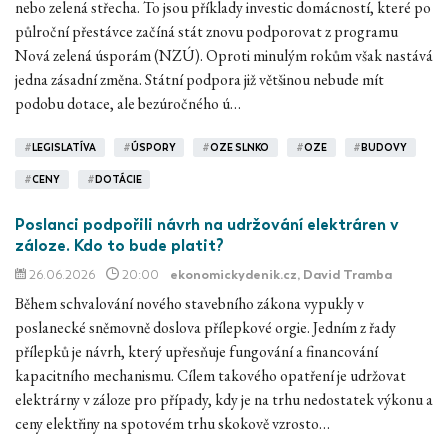
nebo zelená střecha. To jsou příklady investic domácností, které po
půlroční přestávce začíná stát znovu podporovat z programu
Nová zelená úsporám (NZÚ). Oproti minulým rokům však nastává
jedna zásadní změna. Státní podpora již většinou nebude mít
podobu dotace, ale bezúročného ú…
#
LEGISLATÍVA
#
ÚSPORY
#
OZE SLNKO
#
OZE
#
BUDOVY
#
CENY
#
DOTÁCIE
Poslanci podpořili návrh na udržování elektráren v
záloze. Kdo to bude platit?
26.06.2026
20:00
ekonomickydenik.cz
, David Tramba
Během schvalování nového stavebního zákona vypukly v
poslanecké sněmovně doslova přílepkové orgie. Jedním z řady
přílepků je návrh, který upřesňuje fungování a financování
kapacitního mechanismu. Cílem takového opatření je udržovat
elektrárny v záloze pro případy, kdy je na trhu nedostatek výkonu a
ceny elektřiny na spotovém trhu skokově vzrosto…