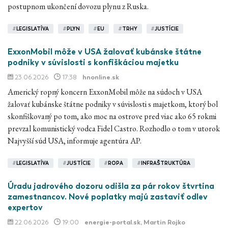
postupnom ukončení dovozu plynu z Ruska.
#
LEGISLATÍVA
#
PLYN
#
EU
#
TRHY
#
JUSTÍCIE
ExxonMobil môže v USA žalovať kubánske štátne
podniky v súvislosti s konfiškáciou majetku
23.06.2026
17:38
hnonline.sk
Americký ropný koncern ExxonMobil môže na súdoch v USA
žalovať kubánske štátne podniky v súvislosti s majetkom, ktorý bol
skonfiškovaný po tom, ako moc na ostrove pred viac ako 65 rokmi
prevzal komunistický vodca Fidel Castro. Rozhodlo o tom v utorok
Najvyšší súd USA, informuje agentúra AP.
#
LEGISLATÍVA
#
JUSTÍCIE
#
ROPA
#
INFRAŠTRUKTÚRA
Úradu jadrového dozoru odišla za pár rokov štvrtina
zamestnancov. Nové poplatky majú zastaviť odlev
expertov
22.06.2026
19:00
energie-portal.sk
, Martin Rojko