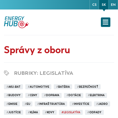
CS
SK
EN
Správy z oboru
RUBRIKY
: LEGISLATÍVA
#
AKU-BAT
#
AUTOMOTIVE
#
BATÉRIA
#
BEZPEČNOSŤ
#
BUDOVY
#
CENY
#
DOPRAVA
#
DOTÁCIE
#
ELEKTRINA
#
EMISIE
#
EU
#
INFRAŠTRUKTÚRA
#
INVESTÍCIE
#
JADRO
#
JUSTÍCIE
#
KLÍMA
#
KOVY
#
LEGISLATÍVA
#
ODPADY