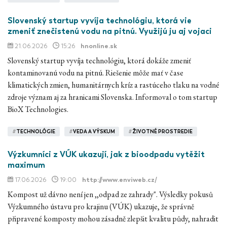
Slovenský startup vyvíja technológiu, ktorá vie
zmeniť znečistenú vodu na pitnú. Využijú ju aj vojaci
21.06.2026
15:26
hnonline.sk
Slovenský startup vyvíja technológiu, ktorá dokáže zmeniť
kontaminovanú vodu na pitnú. Riešenie môže mať v čase
klimatických zmien, humanitárnych kríz a rastúceho tlaku na vodné
zdroje význam aj za hranicami Slovenska. Informoval o tom startup
BioX Technologies.
#
TECHNOLÓGIE
#
VEDA A VÝSKUM
#
ŽIVOTNÉ PROSTREDIE
Výzkumníci z VÚK ukazují, jak z bioodpadu vytěžit
maximum
17.06.2026
19:00
http://www.enviweb.cz/
Kompost už dávno není jen ,,odpad ze zahrady". Výsledky pokusů
Výzkumného ústavu pro krajinu (VÚK) ukazuje, že správně
připravené komposty mohou zásadně zlepšit kvalitu půdy, nahradit