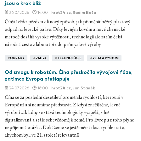
jsou o krok blíž
26.07.2026
14:00
hrot24.cz
, Radim Bača
Čínští vědci představili nový způsob, jak přeměnit běžný plastový
odpad na letecké palivo. Díky levným kovům a nové chemické
metodě dosáhli vysoké výtěžnosti, technologii ale zatím čeká
náročná cesta z laboratoře do průmyslové výroby.
#
ODPADY
#
PALIVA
#
TECHNOLÓGIE
#
VEDA A VÝSKUM
Od smogu k robotům. Čína přeskočila vývojové fáze,
zatímco Evropa přešlapuje
24.07.2026
16:00
hrot24.cz
, Jan Staněk
Čína se za poslední desetiletí proměnila rychlostí, kterou si v
Evropě už ani neumíme představit. Z kdysi znečištěné, levné
výrobní základny se stává technologicky vyspělá, silně
digitalizovaná a stále sebevědomější země. Pro Evropu z toho plyne
nepříjemná otázka. Dokážeme se ještě měnit dost rychle na to,
abychom byli ve 21. století relevantní?