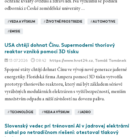
ochraně kvality ovzduší a zdraví lidí. Na výzkumu se podíleli
odborníci z České zemědělské univerzity …
#
VEDA A VÝSKUM
#
ŽIVOTNÉ PROSTREDIE
#
AUTOMOTIVE
#
EMISIE
USA chtějí dohnat Čínu. Supermoderní thoriový
reaktor vzniká pomocí 3D tisku
13.07.2026
08:42
https://www.hrot24.cz
, Tomáš Tománek
Spojené státy chtějí dohnat Čínu ve vývoji nové generace jaderné
energetiky. Floridská firma Ampera pomocí 3D tisku vytvořila
prototyp thoriového reaktoru, který má být základem sériově
vyráběných modulárních elektráren s vyšší bezpečností, menším
množstvím odpadu a nižší závislostí na dovozu paliva.
#
TECHNOLÓGIE
#
VEDA A VÝSKUM
#
JADRO
Slovenský vedec pri trénovaní AI v jadrovej elektrárni
siahol po netradičnom riešení: otestoval tlakový