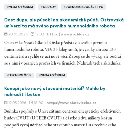
#
VEDA A VÝSKUM
#
ODPADY
#
POĽNOHOSPODÁRSTVO
Dost dupe, ale působí na akademické půdě. Ostravská
univerzita má svého prvního humanoidního robota
20.05.2026
12:02
https://www.irozhlas.cz
Ostravská Vysoká škola báňská představila svého prvního
humanoidního robota. Váží 35 kilogramů, je vysoký zhruba 130
centimetrů a rychle se učí nové věci. Zapojí se do výuky, ale počítá
se s ním i v běžných profesích ve firmách. Nahradí třeba skladníka.
#
TECHNOLÓGIE
#
VEDA A VÝSKUM
Konopí jako nový stavební materiál? Mohlo by
nahradit i beton
19.05.2026
18:00
https://www.obnovitelne.cz
Buřinka spojí síly s Univerzitním centrem energeticky efektivních
budov ČVUT (UCEEB ČVUT) a částkou dva miliony korun
podpoří vývoj udržitelného stavebního materiálu z technického