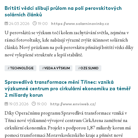
Britští vědci slibují průlom na poli perovskitových
solárních článků
24.03.2026
19:00
https://www.solarninovinky.cz
U perovskitů se výzkum točí kolem zachytávání světla, zejména v
rámci fotovoltaiky, kde nabízejí výrazně zvýšit účinnost solárních
článků. Nový průzkum na poli perovskitu přinášejí britští vědci díky
nové vylepšené struktuře a lepší stabilitě.
#
TECHNOLÓGIE
#
VEDA A VÝSKUM
#
OZE SLNKO
Spravedlivá transformace mění Třinec: vzniká
výzkumné centrum pro cirkulární ekonomiku za téměř
2 miliardy korun
19.03.2026
19:00
http://www.enviweb.cz/
Díky Operačnímu programu Spravedlivá transformace vzniká v
Třinci nové výzkumně-vývojové centrum CirkArena zaměřené na
cirkulární ekonomiku. Projekt s podporou 1,87 miliardy korun má
pomoci transformaci Moravskoslezského kraje a přinést nové