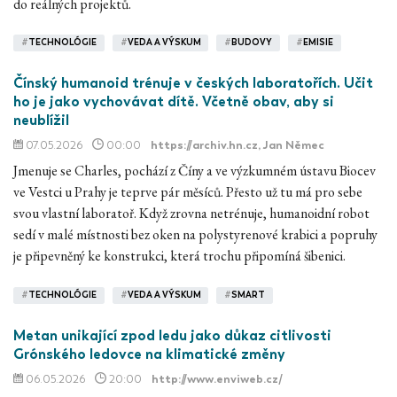
do reálných projektů.
#
TECHNOLÓGIE
#
VEDA A VÝSKUM
#
BUDOVY
#
EMISIE
Čínský humanoid trénuje v českých laboratořích. Učit
ho je jako vychovávat dítě. Včetně obav, aby si
neublížil
07.05.2026
00:00
https://archiv.hn.cz
, Jan Němec
Jmenuje se Charles, pochází z Číny a ve výzkumném ústavu Biocev
ve Vestci u Prahy je teprve pár měsíců. Přesto už tu má pro sebe
svou vlastní laboratoř. Když zrovna netrénuje, humanoidní robot
sedí v malé místnosti bez oken na polystyrenové krabici a popruhy
je připevněný ke konstrukci, která trochu připomíná šibenici.
#
TECHNOLÓGIE
#
VEDA A VÝSKUM
#
SMART
Metan unikající zpod ledu jako důkaz citlivosti
Grónského ledovce na klimatické změny
06.05.2026
20:00
http://www.enviweb.cz/