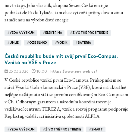
nové etapy. Jeho vlastník, skupina Sev.en Česká energie
podnikatele Pavla Tykače, tam chce vytvořit průmyslovou zónu
zaměřenou na výrobu čisté energie.
#
VEDA A VÝSKUM
#
ELEKTRINA
#
ŽIVOTNÉ PROSTREDIE
#
UHLIE
#
OZE SLNKO
#
VODÍK
#
BATÉRIA
Česká republika bude mít svůj první Eco-Campus.
Vzniká na VŠE v Praze
25.03.2026
10:00
https://www.enviweb.cz/
V České republice vzniká první Eco-Campus. Průkopníkem se
stává Vysoká škola ekonomická v Praze (VŠE), která má aktuálně
nejlépe našlápnuto stát se prvním certifikovaným Eco-Campusem
v ČR. Odborným garantem a národním koordinátorem je
vzdělávací centrum TEREZA, vznik a rozvoj programu podporuje
Replastuj, vzdělávací iniciativa společnosti ALPLA.
#
VEDA A VÝSKUM
#
ŽIVOTNÉ PROSTREDIE
#
SMART