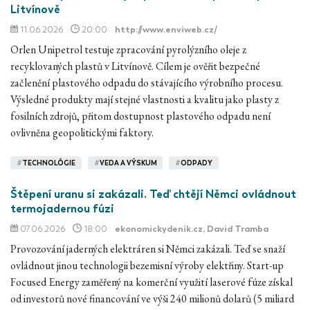
Litvínově
11.06.2026
20:00
http://www.enviweb.cz/
Orlen Unipetrol testuje zpracování pyrolýzního oleje z
recyklovaných plastů v Litvínově. Cílem je ověřit bezpečné
začlenění plastového odpadu do stávajícího výrobního procesu.
Výsledné produkty mají stejné vlastnosti a kvalitu jako plasty z
fosilních zdrojů, přitom dostupnost plastového odpadu není
ovlivněna geopolitickými faktory.
#
TECHNOLÓGIE
#
VEDA A VÝSKUM
#
ODPADY
Štěpení uranu si zakázali. Teď chtějí Němci ovládnout
termojadernou fúzi
07.06.2026
18:00
ekonomickydenik.cz
, David Tramba
Provozování jaderných elektráren si Němci zakázali. Teď se snaží
ovládnout jinou technologii bezemisní výroby elektřiny. Start-up
Focused Energy zaměřený na komerční využití laserové fúze získal
od investorů nové financování ve výši 240 milionů dolarů (5 miliard