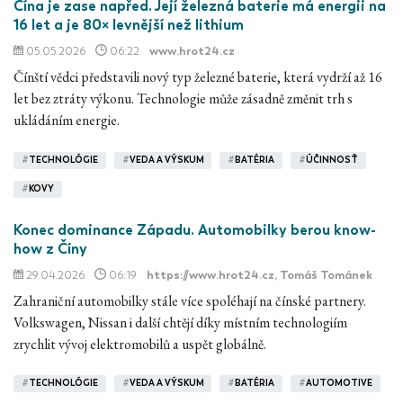
Čína je zase napřed. Její železná baterie má energii na
16 let a je 80× levnější než lithium
05.05.2026
06:22
www.hrot24.cz
Čínští vědci představili nový typ železné baterie, která vydrží až 16
let bez ztráty výkonu. Technologie může zásadně změnit trh s
ukládáním energie.
#
TECHNOLÓGIE
#
VEDA A VÝSKUM
#
BATÉRIA
#
ÚČINNOSŤ
#
KOVY
Konec dominance Západu. Automobilky berou know-
how z Číny
29.04.2026
06:19
https://www.hrot24.cz
, Tomáš Tománek
Zahraniční automobilky stále více spoléhají na čínské partnery.
Volkswagen, Nissan i další chtějí díky místním technologiím
zrychlit vývoj elektromobilů a uspět globálně.
#
TECHNOLÓGIE
#
VEDA A VÝSKUM
#
BATÉRIA
#
AUTOMOTIVE