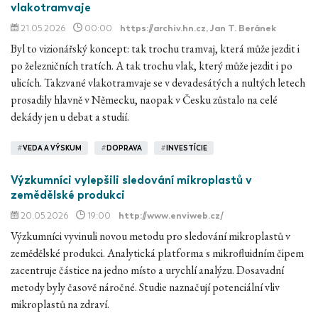
vlakotramvaje
21.05.2026
00:00
https://archiv.hn.cz
, Jan T. Beránek
Byl to vizionářský koncept: tak trochu tramvaj, která může jezdit i
po železničních tratích. A tak trochu vlak, který může jezdit i po
ulicích. Takzvané vlakotramvaje se v devadesátých a nultých letech
prosadily hlavně v Německu, naopak v Česku zůstalo na celé
dekády jen u debat a studií.
#
VEDA A VÝSKUM
#
DOPRAVA
#
INVESTÍCIE
Výzkumníci vylepšili sledování mikroplastů v
zemědělské produkci
20.05.2026
19:00
http://www.enviweb.cz/
Výzkumníci vyvinuli novou metodu pro sledování mikroplastů v
zemědělské produkci. Analytická platforma s mikrofluidním čipem
zacentruje částice na jedno místo a urychlí analýzu. Dosavadní
metody byly časově náročné. Studie naznačují potenciální vliv
mikroplastů na zdraví.