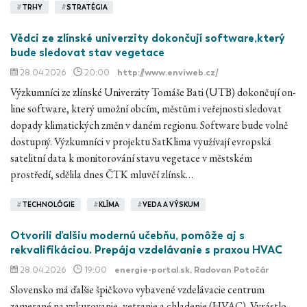
#
TRHY
#
STRATÉGIA
Vědci ze zlínské univerzity dokončují software,který
bude sledovat stav vegetace
28.04.2026
20:00
http://www.enviweb.cz/
Výzkumníci ze zlínské Univerzity Tomáše Bati (UTB) dokončují on-
line software, který umožní obcím, městům i veřejnosti sledovat
dopady klimatických změn v daném regionu. Software bude volně
dostupný. Výzkumníci v projektu SatKlima využívají evropská
satelitní data k monitorování stavu vegetace v městském
prostředí, sdělila dnes ČTK mluvčí zlínsk…
#
TECHNOLÓGIE
#
KLÍMA
#
VEDA A VÝSKUM
Otvorili ďalšiu modernú učebňu, pomôže aj s
rekvalifikáciou. Prepája vzdelávanie s praxou HVAC
28.04.2026
19:00
energie-portal.sk
, Radovan Potočár
Slovensko má ďalšie špičkovo vybavené vzdelávacie centrum
zamerané na vykurovanie, vetranie a chladenie (HVAC). Vyrástlo