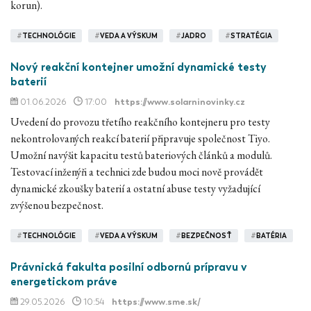
korun).
#
TECHNOLÓGIE
#
VEDA A VÝSKUM
#
JADRO
#
STRATÉGIA
Nový reakční kontejner umožní dynamické testy
baterií
01.06.2026
17:00
https://www.solarninovinky.cz
Uvedení do provozu třetího reakčního kontejneru pro testy
nekontrolovaných reakcí baterií připravuje společnost Tiyo.
Umožní navýšit kapacitu testů bateriových článků a modulů.
Testovací inženýři a technici zde budou moci nově provádět
dynamické zkoušky baterií a ostatní abuse testy vyžadující
zvýšenou bezpečnost.
#
TECHNOLÓGIE
#
VEDA A VÝSKUM
#
BEZPEČNOSŤ
#
BATÉRIA
Právnická fakulta posilní odbornú prípravu v
energetickom práve
29.05.2026
10:54
https://www.sme.sk/