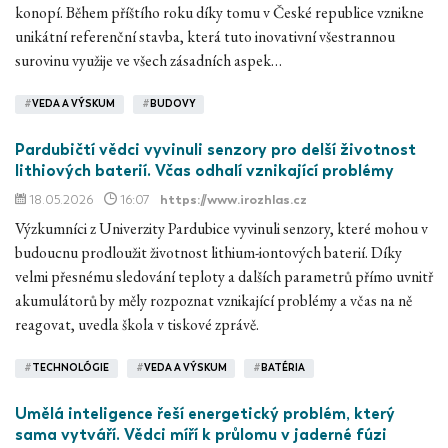
konopí. Během příštího roku díky tomu v České republice vznikne
unikátní referenční stavba, která tuto inovativní všestrannou
surovinu využije ve všech zásadních aspek…
#
VEDA A VÝSKUM
#
BUDOVY
Pardubičtí vědci vyvinuli senzory pro delší životnost
lithiových baterií. Včas odhalí vznikající problémy
18.05.2026
16:07
https://www.irozhlas.cz
Výzkumníci z Univerzity Pardubice vyvinuli senzory, které mohou v
budoucnu prodloužit životnost lithium-iontových baterií. Díky
velmi přesnému sledování teploty a dalších parametrů přímo uvnitř
akumulátorů by měly rozpoznat vznikající problémy a včas na ně
reagovat, uvedla škola v tiskové zprávě.
#
TECHNOLÓGIE
#
VEDA A VÝSKUM
#
BATÉRIA
Umělá inteligence řeší energetický problém, který
sama vytváří. Vědci míří k průlomu v jaderné fúzi