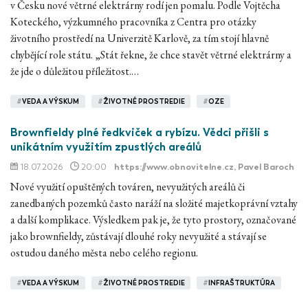
v Česku nové větrné elektrárny rodí jen pomalu. Podle Vojtěcha
Koteckého, výzkumného pracovníka z Centra pro otázky
životního prostředí na Univerzitě Karlově, za tím stojí hlavně
chybějící role státu. „Stát řekne, že chce stavět větrné elektrárny a
že jde o důležitou příležitost.…
#
VEDA A VÝSKUM
#
ŽIVOTNÉ PROSTREDIE
#
OZE
Brownfieldy plné ředkviček a rybízu. Vědci přišli s
unikátním využitím zpustlých areálů
18.07.2026
20:00
https://www.obnovitelne.cz
, Pavel Baroch
Nové využití opuštěných továren, nevyužitých areálů či
zanedbaných pozemků často naráží na složité majetkoprávní vztahy
a další komplikace. Výsledkem pak je, že tyto prostory, označované
jako brownfieldy, zůstávají dlouhé roky nevyužité a stávají se
ostudou daného města nebo celého regionu.
#
VEDA A VÝSKUM
#
ŽIVOTNÉ PROSTREDIE
#
INFRAŠTRUKTÚRA