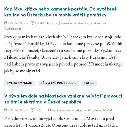
Kapličky, křížky nebo kamenné portály. Do vytěžené
krajiny na Ústecku by se mohly vrátit památky
06.04.2026
07:49
https://www.irozhlas.cz
, Kateřina
Kučerová
Stovky památek ze zaniklých obcí v Ústeckém kraji dnes stojí jinde
než původně. Kapličky, křížky nebo kamenné prvky se po těžbě uhlí
rozptýlily do muzeí, skanzenů i na soukromé pozemky. Výzkumnice
z Filozofické fakulty Univerzity Jana Evangelisty Purkyně v Ústí
nad Labem proto mapují jejich původ a pomocí 3D modelů ukazují,
jak by se mohly vráti…
#
VEDA A VÝSKUM
#
ŽIVOTNÉ PROSTREDIE
#
UHLIE
V bývalém dole na Mostecku vznikne největší plovoucí
solární elektrárna v České republice
04.04.2026
17:51
https://www.novinky.cz
, Michael Polák
Poslední vozík s uhlím vyjel z dolu Centrum na Mostecku před
deseti lety - 1. dubna 2016. Opuštěný areál dolu je teď na začátku