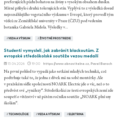
preferujících půdu bohatou na živiny s vysokým obsahem dusíku.
Mírně přibylo i druhů tolerujících stín. Vyplývá to z výsledků dosud
nejrozsáhlejšího vegetačního výzkumu v Evropě, který provedl tým
vědců ze Zemědělské univerzity v Praze (ČZU) pod vedením
botanika Gabriela Midola. Výsledky v…
#
VEDA A VÝSKUM
#
ŽIVOTNÉ PROSTREDIE
Studenti vymysleli, jak zabránit blackoutům. Z
evropské středoškolské soutěže vezou medaili
13.04.2026
19:00
https://www.obnovitelne.cz
, Pavel Baroch
Na první pohled to vypadá jako setkání mladých techniků, což
podtrhuje také to, že jedna z dívek má na sobě montérky. Ale
v pražském sídle společnosti NOARK Electric jde o víc, než o to
předvést své „vynálezy“. Středoškoláci ze šesti evropských zemí zde
soupeří o vítězství v už pátém ročníku soutěže „NOARK plní sny
školám“.
#
TECHNOLÓGIE
#
VEDA A VÝSKUM
#
ELEKTRINA