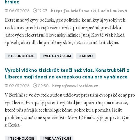
hrniec
06.07.2026
12:03
https://eubrief.sme.sk/
, Lucia Lauková
Extrémne výkyvy počasia, geopolitické konflikty aj vysoký vek
reaktorov predstavujú vážne riziká pre bezpečnú prevádzku
jadrových elektrární. Slovenský inžinier Juraj Kováč však hľadá
spôsob, ako odhaliť problémy skôr, než sa stanú kritickými.
#
TECHNOLÓGIE
#
VEDA A VÝSKUM
#
JADRO
Vyrobí vlákno tisíckrát tenčí než vlas. Konstruktéři z
Liberce mají šanci na evropskou cenu pro vynálezce
02.07.2026
09:30
https://www.irozhlas.cz
V Berlíně se ve čtvrtek budou udělovat prestižní evropské ceny pro
vynálezce. Evropský patentový úřad jimi upozorňuje na inovace,
které přispívají k technologickému pokroku a pomáhají řešit
problémy současné společnosti. Mezi 12 finalisty je poprvé i tým
z Česka.
#
TECHNOLÓGIE
#
VEDA A VÝSKUM