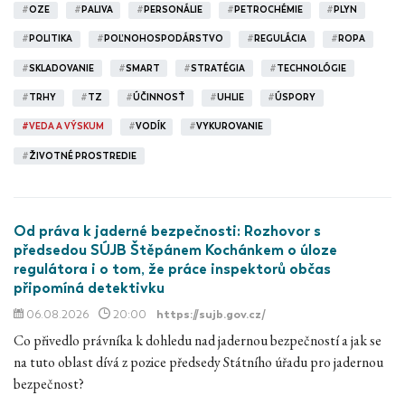
#
OZE
#
PALIVA
#
PERSONÁLIE
#
PETROCHÉMIE
#
PLYN
#
POLITIKA
#
POĽNOHOSPODÁRSTVO
#
REGULÁCIA
#
ROPA
#
SKLADOVANIE
#
SMART
#
STRATÉGIA
#
TECHNOLÓGIE
#
TRHY
#
TZ
#
ÚČINNOSŤ
#
UHLIE
#
ÚSPORY
#
VEDA A VÝSKUM
#
VODÍK
#
VYKUROVANIE
#
ŽIVOTNÉ PROSTREDIE
Od práva k jaderné bezpečnosti: Rozhovor s
předsedou SÚJB Štěpánem Kochánkem o úloze
regulátora i o tom, že práce inspektorů občas
připomíná detektivku
06.08.2026
20:00
https://sujb.gov.cz/
Co přivedlo právníka k dohledu nad jadernou bezpečností a jak se
na tuto oblast dívá z pozice předsedy Státního úřadu pro jadernou
bezpečnost?