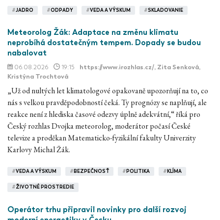
#
JADRO
#
ODPADY
#
VEDA A VÝSKUM
#
SKLADOVANIE
Meteorolog Žák: Adaptace na změnu klimatu
neprobíhá dostatečným tempem. Dopady se budou
nabalovat
06.08.2026
19:15
https://www.irozhlas.cz/
, Zita Senková,
Kristýna Trochtová
„Už od nultých let klimatologové opakovaně upozorňují na to, co
nás s velkou pravděpodobností čeká. Ty prognózy se naplňují, ale
reakce není z hlediska časové odezvy úplně adekvátní,“ říká pro
Český rozhlas Dvojka meteorolog, moderátor počasí České
televize a proděkan Matematicko-fyzikální fakulty Univerzity
Karlovy Michal Žák.
#
VEDA A VÝSKUM
#
BEZPEČNOSŤ
#
POLITIKA
#
KLÍMA
#
ŽIVOTNÉ PROSTREDIE
Operátor trhu připravil novinky pro další rozvoj
moderní energetiky v Česku