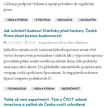
Cieľom je podporiť výskum či zapojiť právnikov do regulačnej
praxe.
#
VEDA A VÝSKUM
#
STRATÉGIA
#
REGULÁCIA
#
LEGISLATÍVA
Jak ochránit budoucí Starlinky před hackery. Česká
firma zkusí byznys budoucnosti
21.05.2026
18:03
https://www.e15.cz
, Petr Weikert
Jakkoli to zní jako sci-fi, současná kyberbezpečnost nezná větší
výzvu s byznysovým potenciálem v zádech. Jde o výpočetní operace
prováděné přímo uvnitř satelitů na oběžné dráze, kde prakticky
není šance data ukrást. Do globálního vizionářského projektu nyní
vstupuje česká společnost Spacemanic. Se singapurskou firmou
SpaceComputer podnikatelů D…
#
TECHNOLÓGIE
#
VEDA A VÝSKUM
#
BEZPEČNOSŤ
Tohle už není experiment. Tým z ČVUT sehnal
investora a začíná do Česka vozit schválené