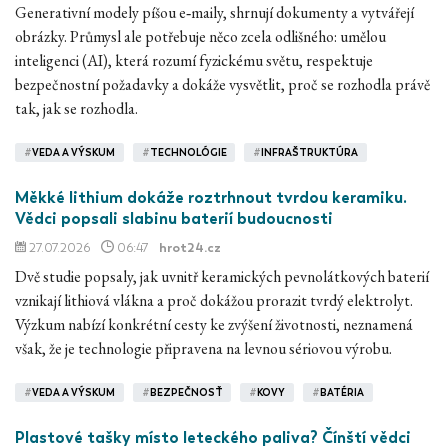
Generativní modely píšou e‑maily, shrnují dokumenty a vytvářejí
obrázky. Průmysl ale potřebuje něco zcela odlišného: umělou
inteligenci (AI), která rozumí fyzickému světu, respektuje
bezpečnostní požadavky a dokáže vysvětlit, proč se rozhodla právě
tak, jak se rozhodla.
#
VEDA A VÝSKUM
#
TECHNOLÓGIE
#
INFRAŠTRUKTÚRA
Měkké lithium dokáže roztrhnout tvrdou keramiku.
Vědci popsali slabinu baterií budoucnosti
27.07.2026
06:47
hrot24.cz
Dvě studie popsaly, jak uvnitř keramických pevnolátkových baterií
vznikají lithiová vlákna a proč dokážou prorazit tvrdý elektrolyt.
Výzkum nabízí konkrétní cesty ke zvýšení životnosti, neznamená
však, že je technologie připravena na levnou sériovou výrobu.
#
VEDA A VÝSKUM
#
BEZPEČNOSŤ
#
KOVY
#
BATÉRIA
Plastové tašky místo leteckého paliva? Čínští vědci