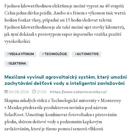
S jednou kilowatthodinou elektřinu je možné vyprat na 40 stupňů
Celsia jednu dávku prádla. Anebo si s fénem s výkonem tisíc wattů
hodinu foukat vlasy, případně asi 15 hodin sledovat televizi.
S jednou kilowatthodinou je ale také možné ujet stovky kilometrů,
jak nyní dokázali s prototypem super úsporného vozítka pražští
vysokoškoláci.
#
VEDA A VÝSKUM
#
TECHNOLÓGIE
#
AUTOMOTIVE
#
ELEKTRINA
Mexičané vyvinuli agrovoltaický systém, který umožní
zachytávání dešťové vody a inteligentní zavlažování
04.08.2026
21:00
https://www.solarninovinky.cz/
Skupina mladých vědců z Technologické univerzity v Monterrey
v Mexiku představila produktovou novinku pod názvem
SolarRoot. Umožňuje kombinovat fotovoltaiku s pěstováním
plodin, sběrem dešťové vody a podzemním kapkovým
zavlažováním, které je řízeno pomocí senzorů vlhkosti.