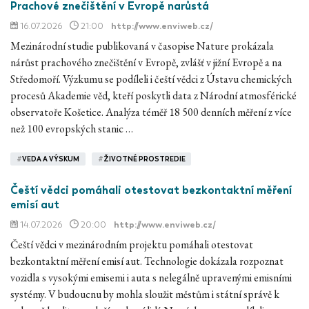
Prachové znečištění v Evropě narůstá
16.07.2026
21:00
http://www.enviweb.cz/
Mezinárodní studie publikovaná v časopise Nature prokázala
nárůst prachového znečištění v Evropě, zvlášť v jižní Evropě a na
Středomoří. Výzkumu se podíleli i čeští vědci z Ústavu chemických
procesů Akademie věd, kteří poskytli data z Národní atmosférické
observatoře Košetice. Analýza téměř 18 500 denních měření z více
než 100 evropských stanic …
#
VEDA A VÝSKUM
#
ŽIVOTNÉ PROSTREDIE
Čeští vědci pomáhali otestovat bezkontaktní měření
emisí aut
14.07.2026
20:00
http://www.enviweb.cz/
Čeští vědci v mezinárodním projektu pomáhali otestovat
bezkontaktní měření emisí aut. Technologie dokázala rozpoznat
vozidla s vysokými emisemi i auta s nelegálně upravenými emisními
systémy. V budoucnu by mohla sloužit městům i státní správě k