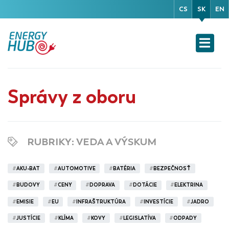
CS
SK
EN
Správy z oboru
RUBRIKY
: VEDA A VÝSKUM
#
AKU-BAT
#
AUTOMOTIVE
#
BATÉRIA
#
BEZPEČNOSŤ
#
BUDOVY
#
CENY
#
DOPRAVA
#
DOTÁCIE
#
ELEKTRINA
#
EMISIE
#
EU
#
INFRAŠTRUKTÚRA
#
INVESTÍCIE
#
JADRO
#
JUSTÍCIE
#
KLÍMA
#
KOVY
#
LEGISLATÍVA
#
ODPADY