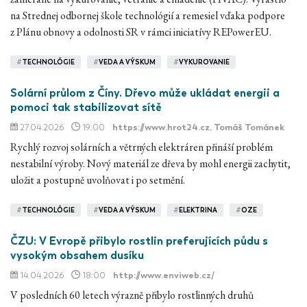
na Strednej odbornej škole technológií a remesiel vďaka podpore
z Plánu obnovy a odolnosti SR v rámci iniciatívy REPowerEU.
#
TECHNOLÓGIE
#
VEDA A VÝSKUM
#
VYKUROVANIE
Solární průlom z Číny. Dřevo může ukládat energii a
pomoci tak stabilizovat sítě
27.04.2026
19:00
https://www.hrot24.cz
, Tomáš Tománek
Rychlý rozvoj solárních a větrných elektráren přináší problém
nestabilní výroby. Nový materiál ze dřeva by mohl energii zachytit,
uložit a postupně uvolňovat i po setmění.
#
TECHNOLÓGIE
#
VEDA A VÝSKUM
#
ELEKTRINA
#
OZE
ČZU: V Evropě přibylo rostlin preferujících půdu s
vysokým obsahem dusíku
14.04.2026
18:00
http://www.enviweb.cz/
V posledních 60 letech výrazně přibylo rostlinných druhů