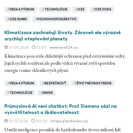
#
VEDA A VÝSKUM
#
TECHNOLÓGIE
#
OZE
#
OZE VODA
#
OZE SLNKO
#
POĽNOHOSPODÁRSTVO
Klimatizace zachraňují životy. Zároveň ale výrazně
urychlují oteplování planety
01.08.2026
12:00
www.hrot24.cz
Klimatizace jsou stále důležitější ochranou před extrémními vedry.
Jejich rychlé rozšíření ale podle vědců výrazně zvýší spotřebu
energie i emise skleníkových plynů.
#
VEDA A VÝSKUM
#
BEZPEČNOSŤ
#
ŽIVOTNÉ PROSTREDIE
#
TECHNOLÓGIE
#
EMISIE
Průmyslová AI není chatbot: Proč Siemens sází na
vysvětlitelnost a škálovatelnost
30.07.2026
00:00
https://archiv.hn.cz/
Umělá inteligence pronikla do každodenního života milionů lidí.