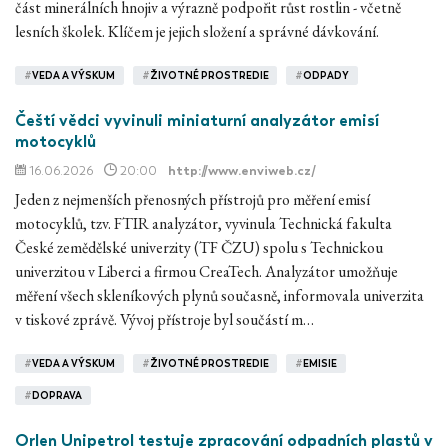
část minerálních hnojiv a výrazně podpořit růst rostlin - včetně
lesních školek. Klíčem je jejich složení a správné dávkování.
#
VEDA A VÝSKUM
#
ŽIVOTNÉ PROSTREDIE
#
ODPADY
Čeští vědci vyvinuli miniaturní analyzátor emisí
motocyklů
16.06.2026
20:00
http://www.enviweb.cz/
Jeden z nejmenších přenosných přístrojů pro měření emisí
motocyklů, tzv. FTIR analyzátor, vyvinula Technická fakulta
České zemědělské univerzity (TF ČZU) spolu s Technickou
univerzitou v Liberci a firmou CreaTech. Analyzátor umožňuje
měření všech skleníkových plynů současně, informovala univerzita
v tiskové zprávě. Vývoj přístroje byl součástí m…
#
VEDA A VÝSKUM
#
ŽIVOTNÉ PROSTREDIE
#
EMISIE
#
DOPRAVA
Orlen Unipetrol testuje zpracování odpadních plastů v