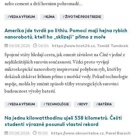
nebo cement a drží horninu pohromadě…
#
VEDA A VÝSKUM
#
KLÍMA
#
ŽIVOTNÉ PROSTREDIE
Amerika jde tvrdě po lithiu. Pomoci mají hejna rybích
nanorobotů, kteří ho „sklízejí“ přímo z moře
06.08.2026
06:04
https://www.hrot24.cz
, Tomáš Tománek
Spojené státy hledají cestu, jak omezit závislost na Číně v jedné z
nejdůležitějších surovin současnosti. Vědci proto vyvíjejí
mikroskopické nanoroboty inspirované pohybem ryb, kteří by
dokázali získávat lithium přímo z mořské vody. Pokud technologie
uspěje, mohla by změnit způsob těžby strategických surovin i
budoucnost výroby baterií.
#
VEDA A VÝSKUM
#
TECHNOLÓGIE
#
KOVY
#
BATÉRIA
Na jednu kilowatthodinu ujeli 538 kilometrů. Čeští
studenti výrazně posunuli vlastní rekord
05.08.2026
19:00
https://www.obnovitelne.cz
, Pavel Baroch