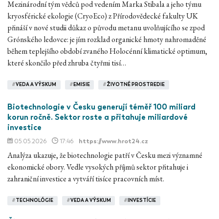
Mezinárodní tým vědců pod vedením Marka Stibala a jeho týmu
kryosférické ekologie (CryoEco) z Přírodovědecké fakulty UK
přináší v nové studii důkaz o původu metanu uvolňujícího se zpod
Grónského ledovce: je jím rozklad organické hmoty nahromaděné
během teplejšího období zvaného Holocénní klimatické optimum,
které skončilo před zhruba čtyřmi tisí…
#
VEDA A VÝSKUM
#
EMISIE
#
ŽIVOTNÉ PROSTREDIE
Biotechnologie v Česku generují téměř 100 miliard
korun ročně. Sektor roste a přitahuje miliardové
investice
05.05.2026
17:46
https://www.hrot24.cz
Analýza ukazuje, že biotechnologie patří v Česku mezi významné
ekonomické obory. Vedle vysokých příjmů sektor přitahuje i
zahraniční investice a vytváří tisíce pracovních míst.
#
TECHNOLÓGIE
#
VEDA A VÝSKUM
#
INVESTÍCIE