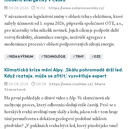
06.08.2026
19:00
https://www.solarninovinky.cz/
V návaznosti na legislativní změny v oblasti trhu s elektřinou, které
nabyly účinnosti od 1. srpna 2026, připravila společnost OTE, a.s.,
pro účastníky trhu několik novinek. Jejich cílem je podpořit další
rozvoj flexibility, akumulace energie, nezávislé agregace a
modernizace procesů v oblasti podporovaných zdrojů energie.
#
VEDA A VÝSKUM
#
TECHNOLÓGIE
#
TRHY
#
OZE
Klimatická krize mění Alpy. ‚Skálu pohromadě drží led.
Když roztaje, může se zřítit,‘ vysvětluje expert
06.08.2026
08:38
https://www.irozhlas.cz/
, Marie
Starostová
Na první pohled jde o děsivé video z Alp. Ve skutečnosti ale
zachycuje proces, který odborníci sledují stále častěji. Proč se z
horských svahů uvolňují tuny skály a ledu, jakou roli v tom hraje
tání permafrostu a dokážou geologové podobné události
předvídat? „V puklinách svahu bývá led, který působí jako tmel