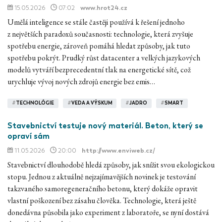
15.05.2026
07:02
www.hrot24.cz
Umělá inteligence se stále častěji používá k řešení jednoho
z největších paradoxů současnosti: technologie, která zvyšuje
spotřebu energie, zároveň pomáhá hledat způsoby, jak tuto
spotřebu pokrýt. Prudký růst datacenter a velkých jazykových
modelů vytváří bezprecedentní tlak na energetické sítě, což
urychluje vývoj nových zdrojů energie bez emis…
#
TECHNOLÓGIE
#
VEDA A VÝSKUM
#
JADRO
#
SMART
Stavebnictví testuje nový materiál. Beton, který se
opraví sám
11.05.2026
20:00
http://www.enviweb.cz/
Stavebnictví dlouhodobě hledá způsoby, jak snížit svou ekologickou
stopu. Jednou z aktuálně nejzajímavějších novinek je testování
takzvaného samoregeneračního betonu, který dokáže opravit
vlastní poškození bez zásahu člověka. Technologie, která ještě
donedávna působila jako experiment z laboratoře, se nyní dostává