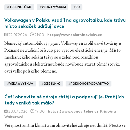
#
TECHNOLÓGIE
#
VEDA A VÝSKUM
#
EU
Volkswagen v Polsku vsadil na agrovoltaiku, kde trávu
místo sekaček udržují ovce
22.07.2026
21:00
https://www.solarninovinky.cz
Německý automobilový gigant Volkswagen zvolil u své továrny u
Poznaně netradiční přístup pro výrobu elektrické energie. Místo
mechanického sekání trávy se o zeleň pod rozsáhlou
agrovoltaickou elektrárnou bude nově bude starat téměř stovka
ovcí velkopolského plemene.
#
VEDA A VÝSKUM
#
OZE SLNKO
#
POĽNOHOSPODÁRSTVO
Češi obnovitelné zdroje chtějí a podporují je. Proč jich
tedy vzniká tak málo?
20.07.2026
19:00
https://www.obnovitelne.cz
, Kristýna
Walterová
Veřejnost změnu klimatu ani obnovitelné zdroje neodmítá. Přesto se