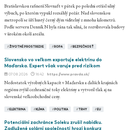
Bratislavskou rafinerií Slovnaft v pátek po poledni otřásl silný
výbuch, po kterém vypukl rozsáhlý požár. Nad slovenskou
metropolí se šíří hustý černý dým viditelný z mnoha kilometrů.
Podle serveru Denník N byla rána tak silná, že rozvibrovala budovy
v širokém okolí areálu.
#
ŽIVOTNÉ PROSTREDIE
#
ROPA
#
BEZPEČNOSŤ
Slovensko vo veľkom exportuje elektrinu do
Maďarska. Expert však varuje pred rizikom
07.08.2026
16:42
https://www.pravda.sk/
Nedostatok výrobných kapacít v Maďarsku a ďalších krajinách
regiónu zvýšil cezhraničné toky elektriny a vytvoril tlak aj na
slovenské veľkoobchodné ceny.
#
ELEKTRINA
#
KLÍMA
#
POLITIKA
#
TRHY
#
EU
Potenciální zachránce Soleku zrušil nabídku.
Zadlužené solární společnosti hrozí konkurz