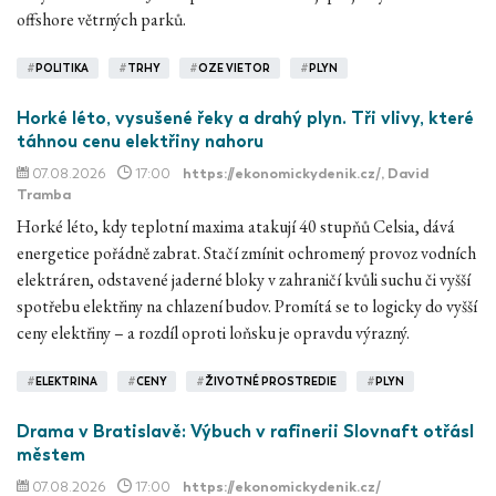
offshore větrných parků.
#
POLITIKA
#
TRHY
#
OZE VIETOR
#
PLYN
Horké léto, vysušené řeky a drahý plyn. Tři vlivy, které
táhnou cenu elektřiny nahoru
07.08.2026
17:00
https://ekonomickydenik.cz/
, David
Tramba
Horké léto, kdy teplotní maxima atakují 40 stupňů Celsia, dává
energetice pořádně zabrat. Stačí zmínit ochromený provoz vodních
elektráren, odstavené jaderné bloky v zahraničí kvůli suchu či vyšší
spotřebu elektřiny na chlazení budov. Promítá se to logicky do vyšší
ceny elektřiny – a rozdíl oproti loňsku je opravdu výrazný.
#
ELEKTRINA
#
CENY
#
ŽIVOTNÉ PROSTREDIE
#
PLYN
Drama v Bratislavě: Výbuch v rafinerii Slovnaft otřásl
městem
07.08.2026
17:00
https://ekonomickydenik.cz/