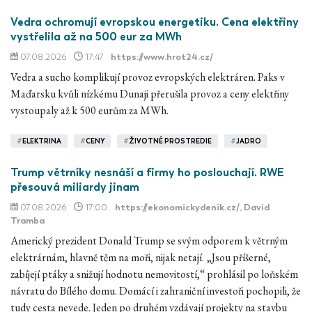
Vedra ochromují evropskou energetiku. Cena elektřiny
vystřelila až na 500 eur za MWh
07.08.2026
17:47
https://www.hrot24.cz/
Vedra a sucho komplikují provoz evropských elektráren. Paks v
Maďarsku kvůli nízkému Dunaji přerušila provoz a ceny elektřiny
vystoupaly až k 500 eurům za MWh.
#
ELEKTRINA
#
CENY
#
ŽIVOTNÉ PROSTREDIE
#
JADRO
Trump větrníky nesnáší a firmy ho poslouchají. RWE
přesouvá miliardy jinam
07.08.2026
17:00
https://ekonomickydenik.cz/
, David
Tramba
Americký prezident Donald Trump se svým odporem k větrným
elektrárnám, hlavně těm na moři, nijak netají. „Jsou příšerné,
zabíjejí ptáky a snižují hodnotu nemovitostí,“ prohlásil po loňském
návratu do Bílého domu. Domácí i zahraniční investoři pochopili, že
tudy cesta nevede. Jeden po druhém vzdávají projekty na stavbu