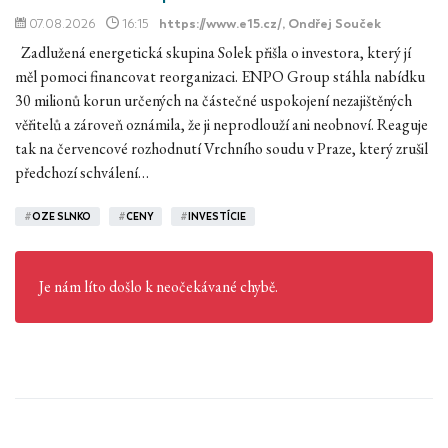
07.08.2026
16:15
https://www.e15.cz/
, Ondřej Souček
Zadlužená energetická skupina Solek přišla o investora, který jí
měl pomoci financovat reorganizaci. ENPO Group stáhla nabídku
30 milionů korun určených na částečné uspokojení nezajištěných
věřitelů a zároveň oznámila, že ji neprodlouží ani neobnoví. Reaguje
tak na červencové rozhodnutí Vrchního soudu v Praze, který zrušil
předchozí schválení…
#
OZE SLNKO
#
CENY
#
INVESTÍCIE
Je nám líto došlo k neočekávané chybě.