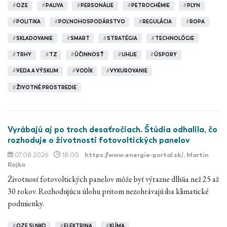
#
OZE
#
PALIVA
#
PERSONÁLIE
#
PETROCHÉMIE
#
PLYN
#
POLITIKA
#
POĽNOHOSPODÁRSTVO
#
REGULÁCIA
#
ROPA
#
SKLADOVANIE
#
SMART
#
STRATÉGIA
#
TECHNOLÓGIE
#
TRHY
#
TZ
#
ÚČINNOSŤ
#
UHLIE
#
ÚSPORY
#
VEDA A VÝSKUM
#
VODÍK
#
VYKUROVANIE
#
ŽIVOTNÉ PROSTREDIE
Vyrábajú aj po troch desaťročiach. Štúdia odhalila, čo
rozhoduje o životnosti fotovoltických panelov
07.08.2026
18:00
https://www.energie-portal.sk/
, Martin
Rojko
Životnosť fotovoltických panelov môže byť výrazne dlhšia než 25 až
30 rokov. Rozhodujúcu úlohu pritom nezohrávajú iba klimatické
podmienky.
#
OZE SLNKO
#
ELEKTRINA
#
KLÍMA