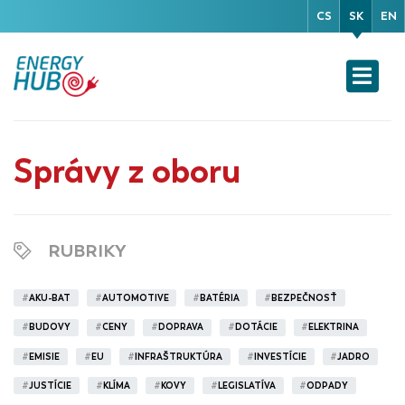
CS
SK
EN
Správy z oboru
RUBRIKY
#
AKU-BAT
#
AUTOMOTIVE
#
BATÉRIA
#
BEZPEČNOSŤ
#
BUDOVY
#
CENY
#
DOPRAVA
#
DOTÁCIE
#
ELEKTRINA
#
EMISIE
#
EU
#
INFRAŠTRUKTÚRA
#
INVESTÍCIE
#
JADRO
#
JUSTÍCIE
#
KLÍMA
#
KOVY
#
LEGISLATÍVA
#
ODPADY