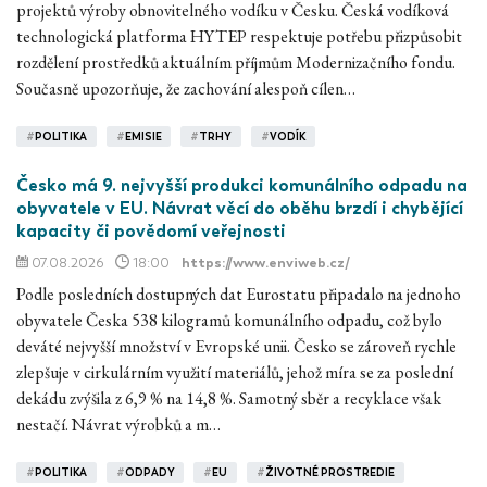
projektů výroby obnovitelného vodíku v Česku. Česká vodíková
technologická platforma HYTEP respektuje potřebu přizpůsobit
rozdělení prostředků aktuálním příjmům Modernizačního fondu.
Současně upozorňuje, že zachování alespoň cílen…
#
POLITIKA
#
EMISIE
#
TRHY
#
VODÍK
Česko má 9. nejvyšší produkci komunálního odpadu na
obyvatele v EU. Návrat věcí do oběhu brzdí i chybějící
kapacity či povědomí veřejnosti
07.08.2026
18:00
https://www.enviweb.cz/
Podle posledních dostupných dat Eurostatu připadalo na jednoho
obyvatele Česka 538 kilogramů komunálního odpadu, což bylo
deváté nejvyšší množství v Evropské unii. Česko se zároveň rychle
zlepšuje v cirkulárním využití materiálů, jehož míra se za poslední
dekádu zvýšila z 6,9 % na 14,8 %. Samotný sběr a recyklace však
nestačí. Návrat výrobků a m…
#
POLITIKA
#
ODPADY
#
EU
#
ŽIVOTNÉ PROSTREDIE