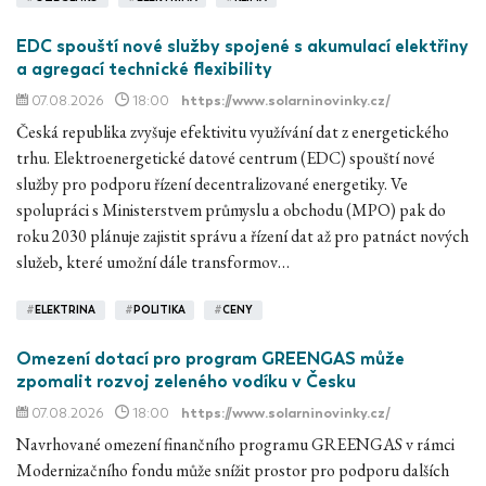
EDC spouští nové služby spojené s akumulací elektřiny
a agregací technické flexibility
07.08.2026
18:00
https://www.solarninovinky.cz/
Česká republika zvyšuje efektivitu využívání dat z energetického
trhu. Elektroenergetické datové centrum (EDC) spouští nové
služby pro podporu řízení decentralizované energetiky. Ve
spolupráci s Ministerstvem průmyslu a obchodu (MPO) pak do
roku 2030 plánuje zajistit správu a řízení dat až pro patnáct nových
služeb, které umožní dále transformov…
#
ELEKTRINA
#
POLITIKA
#
CENY
Omezení dotací pro program GREENGAS může
zpomalit rozvoj zeleného vodíku v Česku
07.08.2026
18:00
https://www.solarninovinky.cz/
Navrhované omezení finančního programu GREENGAS v rámci
Modernizačního fondu může snížit prostor pro podporu dalších