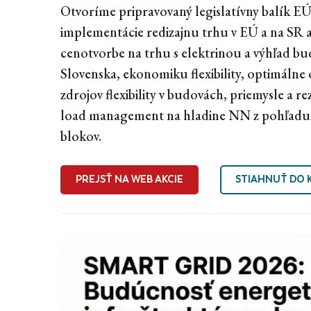
Otvoríme pripravovaný legislatívny balík EÚ
implementácie redizajnu trhu v EÚ a na SR a
cenotvorbe na trhu s elektrinou a výhľad 
Slovenska, ekonomiku flexibility, optimálne o
zdrojov flexibility v budovách, priemysle a r
load management na hladine NN z pohľadu 
blokov.
PREJSŤ NA WEB AKCIE
STIAHNUŤ DO 