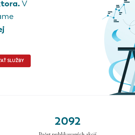
tora.
V
kame
ej
AŤ SLUŽBY
2092
Počet publikovaných akcií