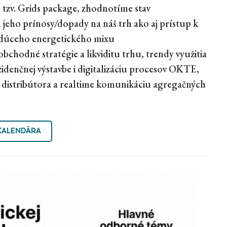
 tzv. Grids package, zhodnotíme stav
 jeho prínosy/dopady na náš trh ako aj prístup k
budúceho energetického mixu
bchodné stratégie a likviditu trhu, trendy využitia
ezidenčnej výstavbe i digitalizáciu procesov OKTE,
distribútora a realtime komunikáciu agregačných
KALENDÁRA