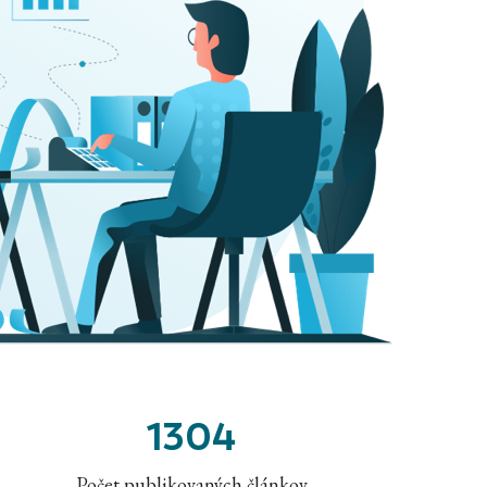
1304
Počet publikovaných článkov