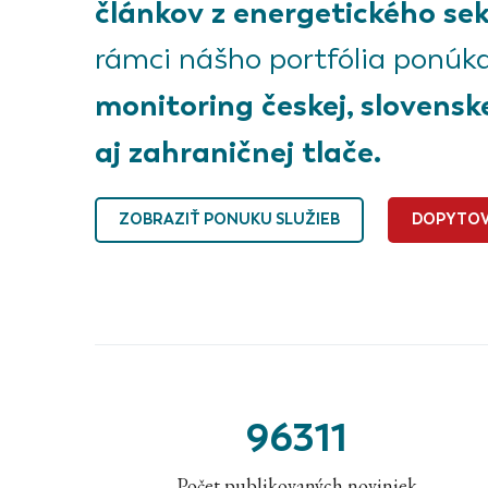
článkov z energetického sek
rámci nášho portfólia ponú
monitoring českej, slovensk
aj zahraničnej tlače.
ZOBRAZIŤ PONUKU SLUŽIEB
DOPYTOV
96311
Počet publikovaných noviniek