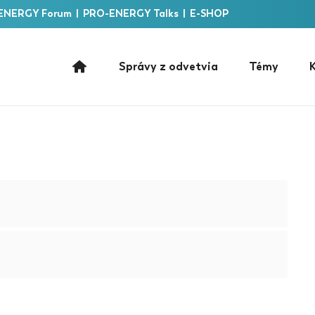
ENERGY Forum
|
PRO-ENERGY Talks
|
E-SHOP
Správy z odvetvia
Témy
K