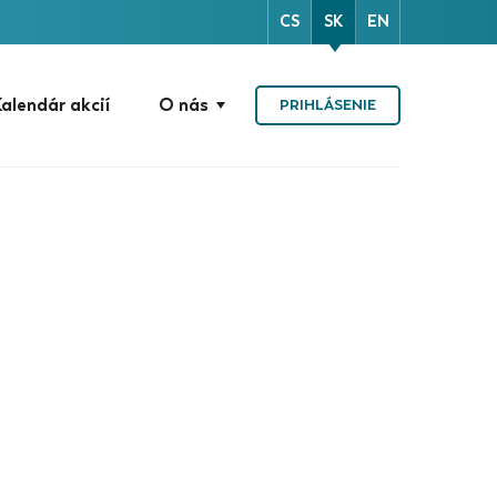
CS
SK
EN
alendár akcií
O nás
PRIHLÁSENIE