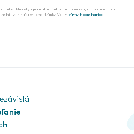
dateľovi. Neposkytujeme akúkoľvek záruku presnosti, kompletnosti nebo
tredníctvom našej webovej stránky. Viac v
právnych dojednaniach
závislá
eľanie
ch