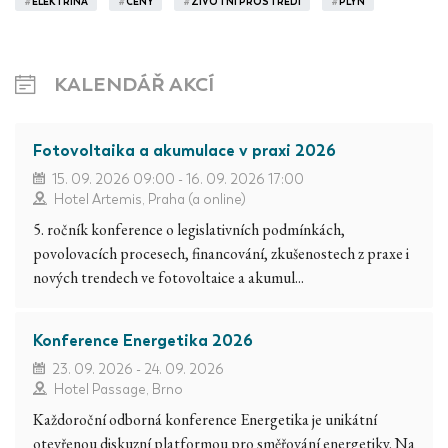
#
ELEKTŘINA
#
CENY
#
ŽIVOTNÍ PROSTŘEDÍ
#
PLYN
KALENDÁŘ AKCÍ
Fotovoltaika a akumulace v praxi 2026
15. 09. 2026 09:00 - 16. 09. 2026 17:00
Hotel Artemis, Praha (a online)
5. ročník konference o legislativních podmínkách,
povolovacích procesech, financování, zkušenostech z praxe i
nových trendech ve fotovoltaice a akumul...
Konference Energetika 2026
23. 09. 2026 - 24. 09. 2026
Hotel Passage, Brno
Každoroční odborná konference Energetika je unikátní
otevřenou diskuzní platformou pro směřování energetiky. Na