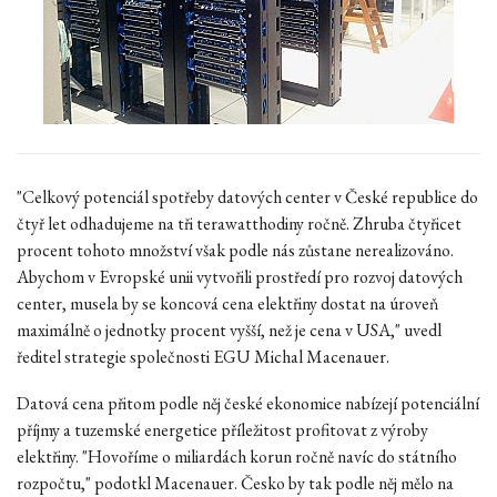
"Celkový potenciál spotřeby datových center v České republice do
čtyř let odhadujeme na tři terawatthodiny ročně. Zhruba čtyřicet
procent tohoto množství však podle nás zůstane nerealizováno.
Abychom v Evropské unii vytvořili prostředí pro rozvoj datových
center, musela by se koncová cena elektřiny dostat na úroveň
maximálně o jednotky procent vyšší, než je cena v USA," uvedl
ředitel strategie společnosti EGU Michal Macenauer.
Datová cena přitom podle něj české ekonomice nabízejí potenciální
příjmy a tuzemské energetice příležitost profitovat z výroby
elektřiny. "Hovoříme o miliardách korun ročně navíc do státního
rozpočtu," podotkl Macenauer. Česko by tak podle něj mělo na