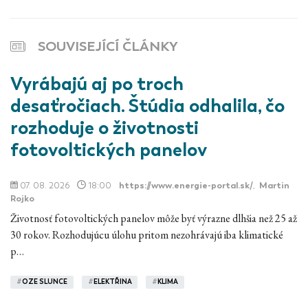
SOUVISEJÍCÍ ČLÁNKY
Vyrábajú aj po troch
desaťročiach. Štúdia odhalila, čo
rozhoduje o životnosti
fotovoltických panelov
07. 08. 2026
18:00
https://www.energie-portal.sk/
,
Martin
Rojko
Životnosť fotovoltických panelov môže byť výrazne dlhšia než 25 až
30 rokov. Rozhodujúcu úlohu pritom nezohrávajú iba klimatické
p…
#
OZE SLUNCE
#
ELEKTŘINA
#
KLIMA