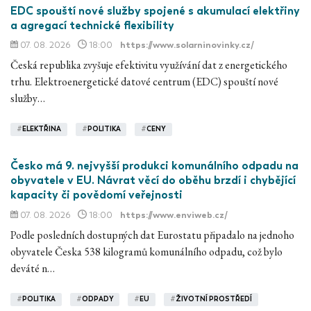
EDC spouští nové služby spojené s akumulací elektřiny
a agregací technické flexibility
07. 08. 2026
18:00
https://www.solarninovinky.cz/
Česká republika zvyšuje efektivitu využívání dat z energetického
trhu. Elektroenergetické datové centrum (EDC) spouští nové
služby…
#
ELEKTŘINA
#
POLITIKA
#
CENY
Česko má 9. nejvyšší produkci komunálního odpadu na
obyvatele v EU. Návrat věcí do oběhu brzdí i chybějící
kapacity či povědomí veřejnosti
07. 08. 2026
18:00
https://www.enviweb.cz/
Podle posledních dostupných dat Eurostatu připadalo na jednoho
obyvatele Česka 538 kilogramů komunálního odpadu, což bylo
deváté n…
#
POLITIKA
#
ODPADY
#
EU
#
ŽIVOTNÍ PROSTŘEDÍ