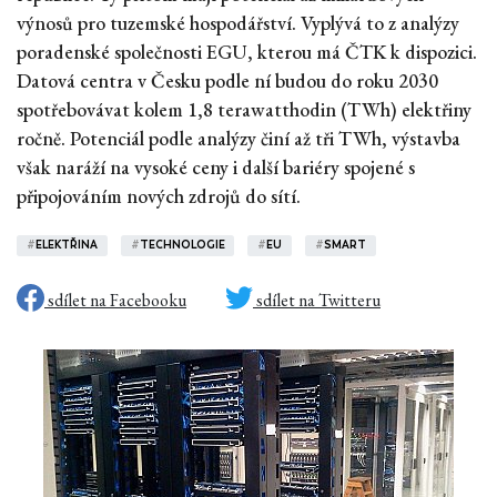
výnosů pro tuzemské hospodářství. Vyplývá to z analýzy
poradenské společnosti EGU, kterou má ČTK k dispozici.
Datová centra v Česku podle ní budou do roku 2030
spotřebovávat kolem 1,8 terawatthodin (TWh) elektřiny
ročně. Potenciál podle analýzy činí až tři TWh, výstavba
však naráží na vysoké ceny i další bariéry spojené s
připojováním nových zdrojů do sítí.
#
ELEKTŘINA
#
TECHNOLOGIE
#
EU
#
SMART
sdílet na Facebooku
sdílet na Twitteru