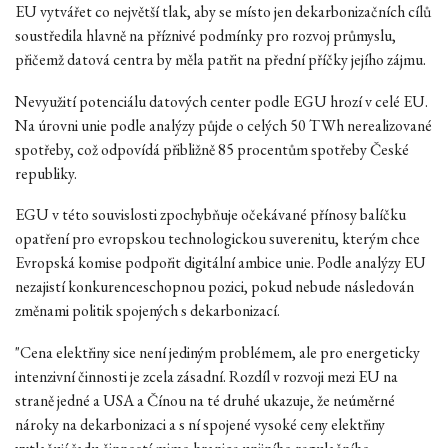
EU vytvářet co největší tlak, aby se místo jen dekarbonizačních cílů
soustředila hlavně na příznivé podmínky pro rozvoj průmyslu,
přičemž datová centra by měla patřit na přední příčky jejího zájmu.
Nevyužití potenciálu datových center podle EGU hrozí v celé EU.
Na úrovni unie podle analýzy půjde o celých 50 TWh nerealizované
spotřeby, což odpovídá přibližně 85 procentům spotřeby České
republiky.
EGU v této souvislosti zpochybňuje očekávané přínosy balíčku
opatření pro evropskou technologickou suverenitu, kterým chce
Evropská komise podpořit digitální ambice unie. Podle analýzy EU
nezajistí konkurenceschopnou pozici, pokud nebude následován
změnami politik spojených s dekarbonizací.
"Cena elektřiny sice není jediným problémem, ale pro energeticky
intenzivní činnosti je zcela zásadní. Rozdíl v rozvoji mezi EU na
straně jedné a USA a Čínou na té druhé ukazuje, že neúměrné
nároky na dekarbonizaci a s ní spojené vysoké ceny elektřiny