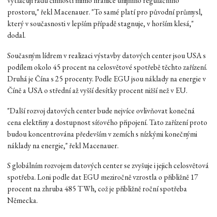
vytlačují řadu činností mimo hranice unijního regulačního
prostoru," řekl Macenauer. "To samé platí pro původní průmysl,
který v současnosti v lepším případě stagnuje, v horším klesá,"
dodal.
Současným lídrem v realizaci výstavby datových center jsou USA s
podílem okolo 45 procent na celosvětové spotřebě těchto zařízení.
Druhá je Čína s 25 procenty. Podle EGU jsou náklady na energie v
Číně a USA o střední až vyšší desítky procent nižší než v EU.
"Další rozvoj datových center bude nejvíce ovlivňovat konečná
cena elektřiny a dostupnost síťového připojení. Tato zařízení proto
budou koncentrována především v zemích s nízkými konečnými
náklady na energie," řekl Macenauer.
S globálním rozvojem datových center se zvyšuje i jejich celosvětová
spotřeba. Loni podle dat EGU meziročně vzrostla o přibližně 17
procent na zhruba 485 TWh, což je přibližně roční spotřeba
Německa.