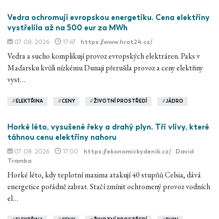
Vedra ochromují evropskou energetiku. Cena elektřiny
vystřelila až na 500 eur za MWh
07. 08. 2026
17:47
https://www.hrot24.cz/
Vedra a sucho komplikují provoz evropských elektráren. Paks v
Maďarsku kvůli nízkému Dunaji přerušila provoz a ceny elektřiny
vyst…
#
ELEKTŘINA
#
CENY
#
ŽIVOTNÍ PROSTŘEDÍ
#
JÁDRO
Horké léto, vysušené řeky a drahý plyn. Tři vlivy, které
táhnou cenu elektřiny nahoru
07. 08. 2026
17:00
https://ekonomickydenik.cz/
,
David
Tramba
Horké léto, kdy teplotní maxima atakují 40 stupňů Celsia, dává
energetice pořádně zabrat. Stačí zmínit ochromený provoz vodních
el…