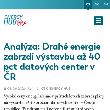
CS
SK
EN
Analýza: Drahé energie
zabrzdí výstavbu až 40
pct datových center v
ČR
08. 06. 2026
11:16
ČTK
,
ENERGY-HUB
Vysoké ceny energií zřejmě v příštích letech zabrzdí plány
na výstavbu až 40 procent datových center v České
republice. Ty přitom mají potenciál až miliardových