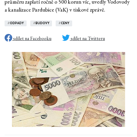
průměru zaplatí ročně o 500 korun víc, uvedly Vodovody
a kanalizace Pardubice (VaK) v tiskové zprávě.
#
ODPADY
#
BUDOVY
#
CENY
sdílet na Facebooku
sdílet na Twitteru