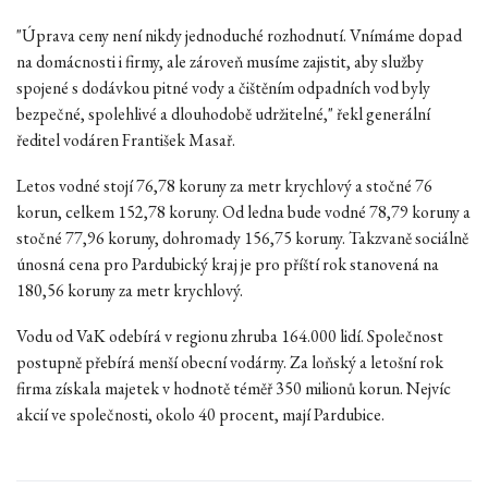
"Úprava ceny není nikdy jednoduché rozhodnutí. Vnímáme dopad
na domácnosti i firmy, ale zároveň musíme zajistit, aby služby
spojené s dodávkou pitné vody a čištěním odpadních vod byly
bezpečné, spolehlivé a dlouhodobě udržitelné," řekl generální
ředitel vodáren František Masař.
Letos vodné stojí 76,78 koruny za metr krychlový a stočné 76
korun, celkem 152,78 koruny. Od ledna bude vodné 78,79 koruny a
stočné 77,96 koruny, dohromady 156,75 koruny. Takzvaně sociálně
únosná cena pro Pardubický kraj je pro příští rok stanovená na
180,56 koruny za metr krychlový.
Vodu od VaK odebírá v regionu zhruba 164.000 lidí. Společnost
postupně přebírá menší obecní vodárny. Za loňský a letošní rok
firma získala majetek v hodnotě téměř 350 milionů korun. Nejvíc
akcií ve společnosti, okolo 40 procent, mají Pardubice.