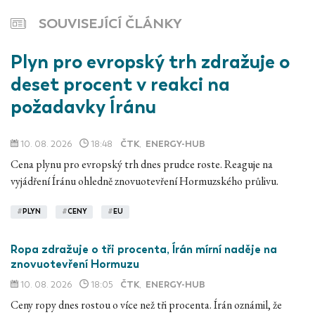
SOUVISEJÍCÍ ČLÁNKY
Plyn pro evropský trh zdražuje o
deset procent v reakci na
požadavky Íránu
10. 08. 2026
18:48
ČTK
,
ENERGY-HUB
Cena plynu pro evropský trh dnes prudce roste. Reaguje na
vyjádření Íránu ohledně znovuotevření Hormuzského průlivu.
#
PLYN
#
CENY
#
EU
Ropa zdražuje o tři procenta, Írán mírní naděje na
znovuotevření Hormuzu
10. 08. 2026
18:05
ČTK
,
ENERGY-HUB
Ceny ropy dnes rostou o více než tři procenta. Írán oznámil, že