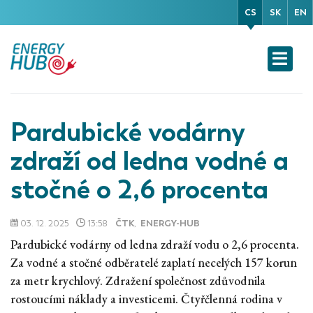
CS
SK
EN
Pardubické vodárny
zdraží od ledna vodné a
stočné o 2,6 procenta
03. 12. 2025
13:58
ČTK
,
ENERGY-HUB
Pardubické vodárny od ledna zdraží vodu o 2,6 procenta.
Za vodné a stočné odběratelé zaplatí necelých 157 korun
za metr krychlový. Zdražení společnost zdůvodnila
rostoucími náklady a investicemi. Čtyřčlenná rodina v