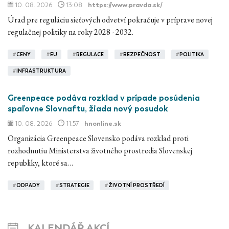
10. 08. 2026
13:08
https://www.pravda.sk/
Úrad pre reguláciu sieťových odvetví pokračuje v príprave novej
regulačnej politiky na roky 2028 - 2032.
#
CENY
#
EU
#
REGULACE
#
BEZPEČNOST
#
POLITIKA
#
INFRASTRUKTURA
Greenpeace podáva rozklad v prípade posúdenia
spaľovne Slovnaftu, žiada nový posudok
10. 08. 2026
11:57
hnonline.sk
Organizácia Greenpeace Slovensko podáva rozklad proti
rozhodnutiu Ministerstva životného prostredia Slovenskej
republiky, ktoré sa…
#
ODPADY
#
STRATEGIE
#
ŽIVOTNÍ PROSTŘEDÍ
KALENDÁŘ AKCÍ