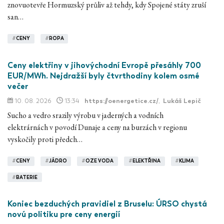
znovuotevře Hormuzský průliv až tehdy, kdy Spojené státy zruší
san…
#
CENY
#
ROPA
Ceny elektřiny v jihovýchodní Evropě přesáhly 700
EUR/MWh. Nejdražší byly čtvrthodiny kolem osmé
večer
10. 08. 2026
13:34
https://oenergetice.cz/
,
Lukáš Lepič
Sucho a vedro srazily výrobu v jaderných a vodních
elektrárnách v povodí Dunaje a ceny na burzách v regionu
vyskočily proti předch…
#
CENY
#
JÁDRO
#
OZE VODA
#
ELEKTŘINA
#
KLIMA
#
BATERIE
Koniec bezduchých pravidiel z Bruselu: ÚRSO chystá
novú politiku pre ceny energií