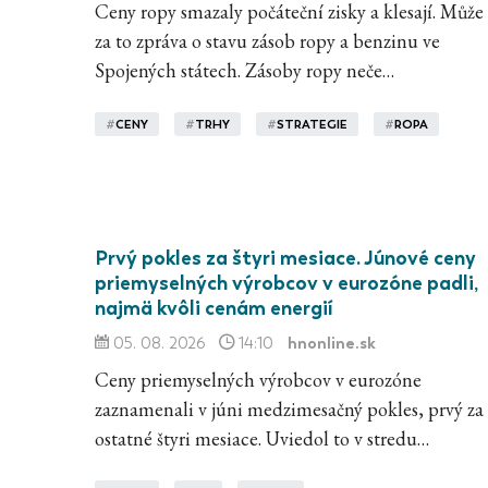
Ceny ropy smazaly počáteční zisky a klesají. Může
za to zpráva o stavu zásob ropy a benzinu ve
Spojených státech. Zásoby ropy neče…
#
CENY
#
TRHY
#
STRATEGIE
#
ROPA
Prvý pokles za štyri mesiace. Júnové ceny
priemyselných výrobcov v eurozóne padli,
najmä kvôli cenám energií
hnonline.sk
05. 08. 2026
14:10
Ceny priemyselných výrobcov v eurozóne
zaznamenali v júni medzimesačný pokles, prvý za
ostatné štyri mesiace. Uviedol to v stredu…