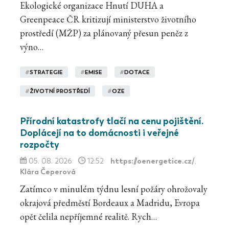
Ekologické organizace Hnutí DUHA a
Greenpeace ČR kritizují ministerstvo životního
prostředí (MŽP) za plánovaný přesun peněz z
výno…
#
STRATEGIE
#
EMISE
#
DOTACE
#
ŽIVOTNÍ PROSTŘEDÍ
#
OZE
Přírodní katastrofy tlačí na cenu pojištění.
Doplácejí na to domácnosti i veřejné
rozpočty
https://oenergetice.cz/
05. 08. 2026
12:52
,
Klára Čeperová
Zatímco v minulém týdnu lesní požáry ohrožovaly
okrajová předměstí Bordeaux a Madridu, Evropa
opět čelila nepříjemné realitě. Rych…