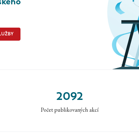
ského
LUŽBY
2092
Počet publikovaných akcí