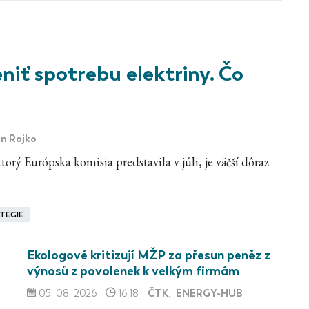
iť spotrebu elektriny. Čo
n Rojko
orý Európska komisia predstavila v júli, je väčší dôraz
TEGIE
Ekologové kritizují MŽP za přesun peněz z
výnosů z povolenek k velkým firmám
ČTK
ENERGY-HUB
05. 08. 2026
16:18
,