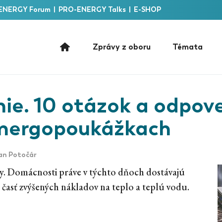
ENERGY Forum
|
PRO-ENERGY Talks
|
E-SHOP
Zprávy z oboru
Témata
nie. 10 otázok a odpov
energopoukážkach
an Potočár
umy. Domácnosti práve v týchto dňoch dostávajú
časť zvýšených nákladov na teplo a teplú vodu.