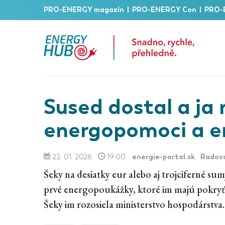
PRO-ENERGY magazín
|
PRO-ENERGY Con
|
PRO-
Sused dostal a ja 
energopomoci a 
energie-portal.sk
Radov
22. 01. 2026
19:00
,
Šeky na desiatky eur alebo aj trojciferné s
prvé energopoukážky, ktoré im majú pokryť 
Šeky im rozosiela ministerstvo hospodárstva.