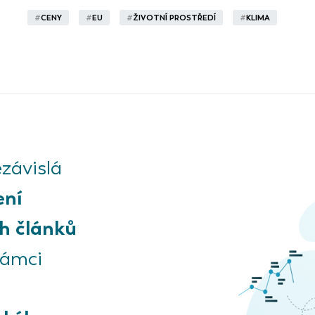
#
CENY
#
EU
#
ŽIVOTNÍ PROSTŘEDÍ
#
KLIMA
závislá
ení
h článků
rámci