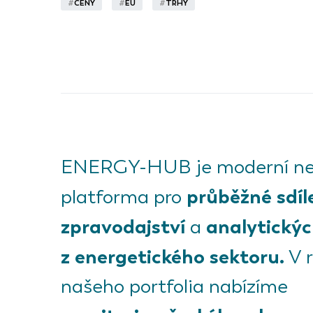
#
CENY
#
EU
#
TRHY
ENERGY-HUB je moderní ne
průběžné sdíl
platforma pro
zpravodajství
analytickýc
a
z energetického sektoru.
V 
našeho portfolia nabízíme