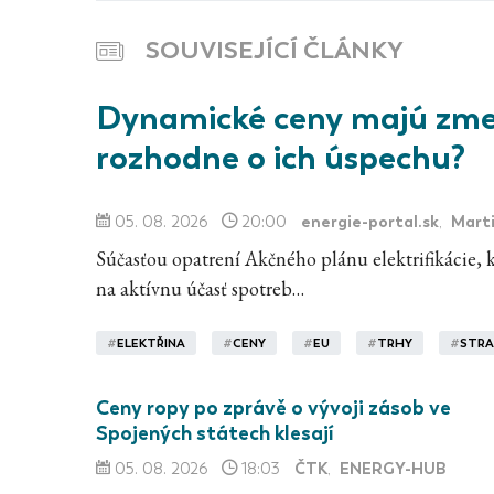
SOUVISEJÍCÍ ČLÁNKY
Dynamické ceny majú zmen
rozhodne o ich úspechu?
energie-portal.sk
Marti
05. 08. 2026
20:00
,
Súčasťou opatrení Akčného plánu elektrifikácie, kt
na aktívnu účasť spotreb…
#
ELEKTŘINA
#
CENY
#
EU
#
TRHY
#
STRA
Ceny ropy po zprávě o vývoji zásob ve
Spojených státech klesají
ČTK
ENERGY-HUB
05. 08. 2026
18:03
,