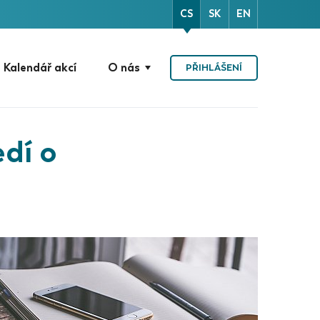
CS
SK
EN
Kalendář akcí
O nás
PŘIHLÁŠENÍ
edí o