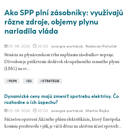
Ako SPP plní zásobníky: využívajú
rôzne zdroje, objemy plynu
nariadila vláda
05. 08. 2026
20:00
energie-portal.sk
,
Radovan Potočár
Situácia na plynárenskom trhu napĺňaniu zásobníkov nepraje.
Dôvodom je priškrtenie dodávok skvapalneného zemného plynu
(LNG) na sv…
#
PLYN
#
EU
#
STRATEGIE
Dynamické ceny majú zmeniť spotrebu elektriny. Čo
rozhodne o ich úspechu?
05. 08. 2026
20:00
energie-portal.sk
,
Martin Rojko
Súčasťou opatrení Akčného plánu elektrifikácie, ktorý Európska
komisia predstavila v júli, je väčší dôraz na aktívnu účasť spotreb…