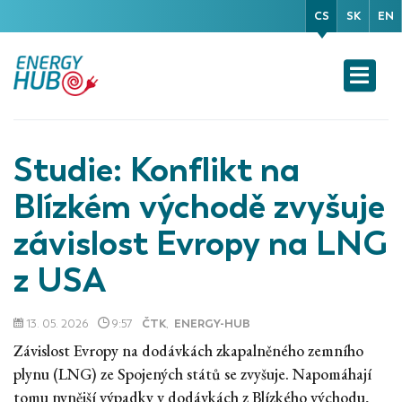
CS
SK
EN
Studie: Konflikt na
Blízkém východě zvyšuje
závislost Evropy na LNG
z USA
13. 05. 2026
9:57
ČTK
,
ENERGY-HUB
Závislost Evropy na dodávkách zkapalněného zemního
plynu (LNG) ze Spojených států se zvyšuje. Napomáhají
tomu nynější výpadky v dodávkách z Blízkého východu,