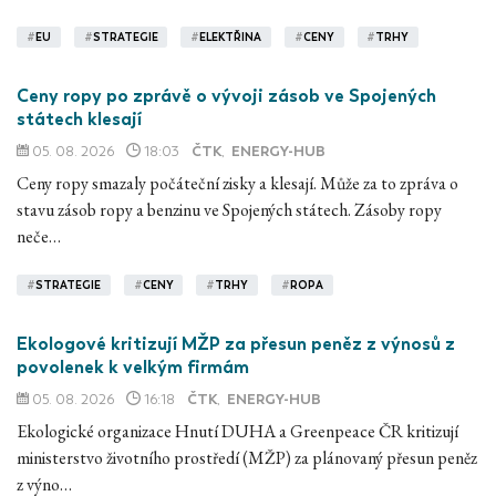
#
EU
#
STRATEGIE
#
ELEKTŘINA
#
CENY
#
TRHY
Ceny ropy po zprávě o vývoji zásob ve Spojených
státech klesají
05. 08. 2026
18:03
ČTK
,
ENERGY-HUB
Ceny ropy smazaly počáteční zisky a klesají. Může za to zpráva o
stavu zásob ropy a benzinu ve Spojených státech. Zásoby ropy
neče…
#
STRATEGIE
#
CENY
#
TRHY
#
ROPA
Ekologové kritizují MŽP za přesun peněz z výnosů z
povolenek k velkým firmám
05. 08. 2026
16:18
ČTK
,
ENERGY-HUB
Ekologické organizace Hnutí DUHA a Greenpeace ČR kritizují
ministerstvo životního prostředí (MŽP) za plánovaný přesun peněz
z výno…