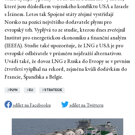
které jsou důsledkem vojenského konfliktu USA a Izraele
s Íránem. Letos tak Spojené státy zřejmě vystřídají
Norsko na pozici největšího dodavatele plynu pro
evropský trh. Vyplývá to ze studie, kterou dnes zveřejnil
Institut pro energetickou ekonomiku a finanční analýzu
(IEEFA). Studie také upozorňuje, že LNG z USA je pro
evropské odběratele v průměru nejdražší alternativou.
Uvádí také, že dovoz LNG z Ruska do Evropy se v prvním
čtvrtletí vyšplhal na rekord, zejména kvůli dodávkám do
Francie, Španělska a Belgie.
#
PLYN
#
EU
#
STRATEGIE
sdílet na Facebooku
sdílet na Twitteru