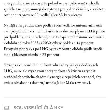
energetická krize ukazuje, že pokud se evropské země rozhodly
spoléhat na plyn, musejí akceptovat geopolitická rizika, která toto
rozhodnutí provázejí," uvedla Jaller-Makarewiczová.
Nynější energetická krize podle studie vedla ke zintenzivnění úsilí
evropských zemí o snížení závislosti na dovozu plynu. IEEFA proto
předpokládá, že spotřeba plynu v Evropě se v letošním roce sníží a
v období od roku 2025 až 2030 vykáže pokles o 14 procent.
Evropská poptávka po LNG by tak v tomto období podle studie
mohla klesnout zhruba o 23 procent.
"Evropa sice nemá žádnou kontrolu nad výpadky v dodávkách
LNG, může ale zvýšit svou energetickou efektivitu a zrychlit
zavádění obnovitelných zdrojů energie a tepelných čerpadel, aby
snížila závislost na dovozu," uvedla Jaller-Makarewiczová.
SOUVISEJÍCÍ ČLÁNKY