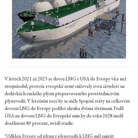
V letech 2021 až 2025 se dovoz LNG z USA do Evropy více než
ztrojnásobil, protože evropské země snižovaly svou závislost na
dodávkách ruského plynu přepravovaného prostřednictvím
plynovodů. V letošním roce by se měly Spojené státy na celkovém
dovozu LNG do Evropy podílet zhruba dvěma třetinami. Podíl
USA na dovozu LNG do Evropské unie by do roku 2028 mohl
dosáhnout 80 procent, uvádí studie.
"Odklon Evropy od plynu z plynovodů k LNG měl zajistit