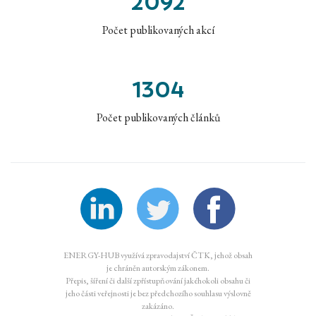
2092
Počet publikovaných akcí
1304
Počet publikovaných článků
ENERGY-HUB využívá zpravodajství ČTK, jehož obsah
je chráněn autorským zákonem.
Přepis, šíření či další zpřístupňování jakéhokoli obsahu či
jeho části veřejnosti je bez předchozího souhlasu výslovně
zakázáno.