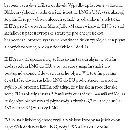
bezpečnost a diverzifikaci dodávek. Výpadky způsobené válkou na
Blízkém východě a nadměrná závislost na LNG z USA však ukazují,
že plán Evropy v obou ohledech selhal," uvedla hlavní analytička
IEEFA pro Evropu Ana Maria Jaller-Makarewiczová. "LNG se stal
Achillovou patou evropské strategie pro energetickou
bezpečnost, protože vystavuje kontinent riziku vysokých cen plynu
a nových forem výpadků v dodávkách," dodala.
IEEFA rovněž upozorňuje, že Rusko zůstává druhým největším
dodavatelem LNG do EU, a to navzdory unijním snahám o
postupné ukončení dovozu ruského plynu. V letošním prvním
čtvrtletí se dovoz ruského LNG do EU podle studie meziročně
zvýšil o 16 procent. IEEFA odhaduje, že v loňském roce členské
země EU zaplatily zhruba 5,9 miliardy eur (téměř 144 miliard Kč) za
ruský plyn přepravovaný plynovody a zhruba 6,7 miliardy eur (asi
163 miliard Kč) za ruský LNG.
"Válka na Blízkém východě zvýšila závislost Evropy na jejích dvou
největších dodavatelích LNG, tedy USA a Rusku. Letošní