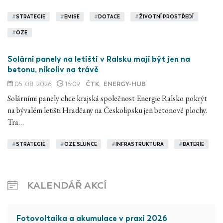
#
STRATEGIE
#
EMISE
#
DOTACE
#
ŽIVOTNÍ PROSTŘEDÍ
#
OZE
Solární panely na letišti v Ralsku mají být jen na
betonu, nikoliv na trávě
05. 08. 2026
16:09
ČTK
,
ENERGY-HUB
Solárními panely chce krajská společnost Energie Ralsko pokrýt
na bývalém letišti Hradčany na Českolipsku jen betonové plochy.
Tra…
#
STRATEGIE
#
OZE SLUNCE
#
INFRASTRUKTURA
#
BATERIE
KALENDÁŘ AKCÍ
Fotovoltaika a akumulace v praxi 2026