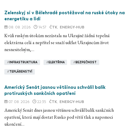
Zelenskyj si v Bělehradě postěžoval na ruské útoky na
energetiku a lidi
08. 08. 2026
14:57
ČTK
,
ENERGY-HUB
Kvůli ruským útokům nezůstala na Ukrajině žádná tepelná
elektrárna celá a nepřítel se snaží udělat Ukrajincům život
nesnesitelným,…
#
INFRASTRUKTURA
#
ELEKTŘINA
#
BEZPEČNOST
#
TEPLÁRENSTVÍ
Americký Senát jasnou většinou schválil balík
protiruských sankčních opatření
07. 08. 2026
22:35
ČTK
,
ENERGY-HUB
Americký Senát dnes jasnou většinou schválil balík sankčních
opatření, která mají dostat Rusko pod větší tlak a napomoci
ukončení…