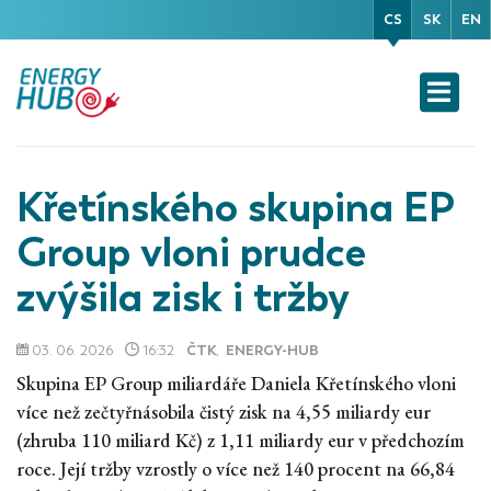
CS
SK
EN
Křetínského skupina EP
Group vloni prudce
zvýšila zisk i tržby
03. 06. 2026
16:32
ČTK
,
ENERGY-HUB
Skupina EP Group miliardáře Daniela Křetínského vloni
více než zečtyřnásobila čistý zisk na 4,55 miliardy eur
(zhruba 110 miliard Kč) z 1,11 miliardy eur v předchozím
roce. Její tržby vzrostly o více než 140 procent na 66,84