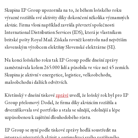
Skupina EP Group upozornila na to, že během loňského roku
výrazně rozšířila své aktivity díky dokončení několika významných
akvizic. Firma vloni například završila převzetí společnosti
International Distribution Services (IDS), která je vlastníkem
britské pošty Royal Mail. Získala rovněž kontrolu nad největším
slovenským výrobcem elektřiny Slovenské elektrárne (SE).
Na konci loňského roku tak EP Group podle dnešní zprávy
zaměstnávala kolem 265.000 lidí a působila ve více než 45 zemích.
Skupina je aktivní v energetice, logistice, velkoobchodu,
maloobchodu i dalších odvětvích.
Křetínský v dnešní tiskové
zprávě
uvedl, že loňský rok byl pro EP
Group přelomový. Dodal, že firma díky akvizicím rozšířila a
diverzifikovala své portfolio a stala se silnější, odolnější a lépe
uzpůsobenou k zajištění dlouhodobého růstu.
EP Group se nyní podle tiskové zprávy hodlá soustředit na
integraci převzatých aktivit a optimalizaci svého rozšířeného