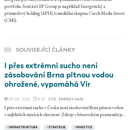
portfolia. Součástí EP Group je například Energetický a
průmyslový holding (EPH) či mediální skupina Czech Media Invest
(CMI).
SOUVISEJÍCÍ ČLÁNKY
I přes extrémní sucho není
zásobování Brna pitnou vodou
ohrožené, vypomáhá Vír
09. 08. 2026
8:10
ČTK
,
ENERGY-HUB
I přes extrémní sucho v Česku není zásobování Brna pitnou vodou
v nejbližších měsících ohrožené. Zdroje v březovském prameništi js…
#
INFRASTRUKTURA
#
STRATEGIE
#
INVESTICE