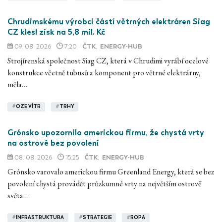
Chrudimskému výrobci částí větrných elektráren Siag
CZ klesl zisk na 5,8 mil. Kč
09. 08. 2026
7:20
ČTK
,
ENERGY-HUB
Strojírenská společnost Siag CZ, která v Chrudimi vyrábí ocelové
konstrukce včetně tubusů a komponent pro větrné elektrárny,
měla…
#
OZE VÍTR
#
TRHY
Grónsko upozornilo americkou firmu, že chystá vrty
na ostrově bez povolení
08. 08. 2026
15:25
ČTK
,
ENERGY-HUB
Grónsko varovalo americkou firmu Greenland Energy, která se bez
povolení chystá provádět průzkumné vrty na největším ostrově
světa…
#
INFRASTRUKTURA
#
STRATEGIE
#
ROPA