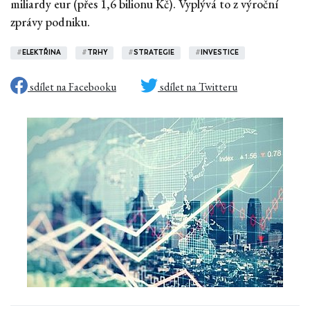
miliardy eur (přes 1,6 bilionu Kč). Vyplývá to z výroční
zprávy podniku.
#
ELEKTŘINA
#
TRHY
#
STRATEGIE
#
INVESTICE
sdílet na Facebooku
sdílet na Twitteru