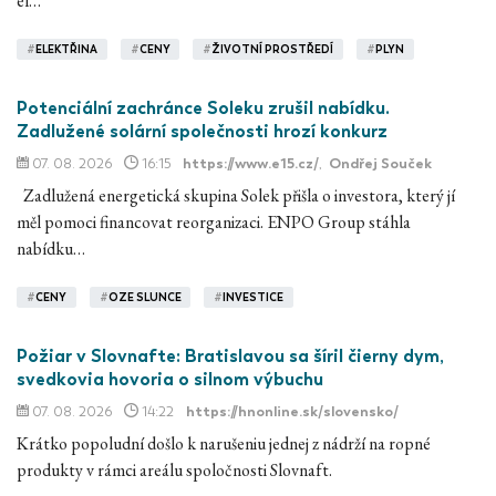
el…
#
ELEKTŘINA
#
CENY
#
ŽIVOTNÍ PROSTŘEDÍ
#
PLYN
Potenciální zachránce Soleku zrušil nabídku.
Zadlužené solární společnosti hrozí konkurz
07. 08. 2026
16:15
https://www.e15.cz/
,
Ondřej Souček
Zadlužená energetická skupina Solek přišla o investora, který jí
měl pomoci financovat reorganizaci. ENPO Group stáhla
nabídku…
#
CENY
#
OZE SLUNCE
#
INVESTICE
Požiar v Slovnafte: Bratislavou sa šíril čierny dym,
svedkovia hovoria o silnom výbuchu
07. 08. 2026
14:22
https://hnonline.sk/slovensko/
Krátko popoludní došlo k narušeniu jednej z nádrží na ropné
produkty v rámci areálu spoločnosti Slovnaft.