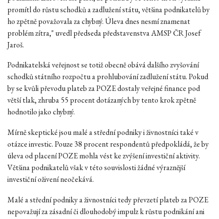
promítl do růstu schodků a zadlužení státu, většina podnikatelů by
ho zpětně považovala za chybný. Úleva dnes nesmí znamenat
problém zítra," uvedl předseda představenstva AMSP ČR Josef
Jaroš.
Podnikatelská veřejnost se totiž obecně obává dalšího zvyšování
schodků státního rozpočtu a prohlubování zadlužení státu. Pokud
by se kvůli převodu plateb za POZE dostaly veřejné finance pod
větší tlak, zhruba 55 procent dotázaných by tento krok zpětně
hodnotilo jako chybný.
Mírně skeptické jsou malé a střední podniky i živnostníci také v
otázce investic. Pouze 38 procent respondentů předpokládá, že by
úleva od placení POZE mohla vést ke zvýšení investiční aktivity.
Většina podnikatelů však v této souvislosti žádné výraznější
investiční oživení neočekává.
Malé a střední podniky a živnostníci tedy převzetí plateb za POZE
nepovažují za zásadní či dlouhodobý impulz k růstu podnikání ani