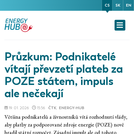
CS
SK
EN
Průzkum: Podnikatelé
vítají převzetí plateb za
POZE státem, impuls
ale nečekají
19. 01. 2026
15:56
ČTK
,
ENERGY-HUB
Většina podnikatelů a živnostníků vítá rozhodnutí vlády,
aby platby za podporované zdroje energie (POZE) nově
hradil státní rozpočet. Zásadní impulz ale od tohoto