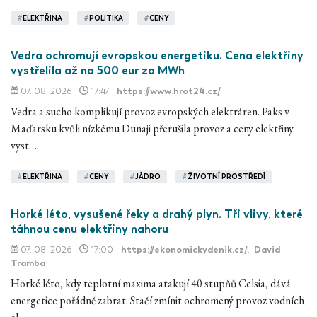
#
ELEKTŘINA
#
POLITIKA
#
CENY
Vedra ochromují evropskou energetiku. Cena elektřiny
vystřelila až na 500 eur za MWh
07. 08. 2026
17:47
https://www.hrot24.cz/
Vedra a sucho komplikují provoz evropských elektráren. Paks v
Maďarsku kvůli nízkému Dunaji přerušila provoz a ceny elektřiny
vyst…
#
ELEKTŘINA
#
CENY
#
JÁDRO
#
ŽIVOTNÍ PROSTŘEDÍ
Horké léto, vysušené řeky a drahý plyn. Tři vlivy, které
táhnou cenu elektřiny nahoru
07. 08. 2026
17:00
https://ekonomickydenik.cz/
,
David
Tramba
Horké léto, kdy teplotní maxima atakují 40 stupňů Celsia, dává
energetice pořádně zabrat. Stačí zmínit ochromený provoz vodních