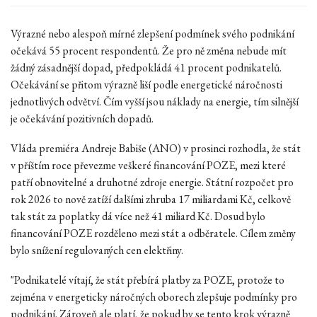
Výrazné nebo alespoň mírné zlepšení podmínek svého podnikání
očekává 55 procent respondentů. Že pro ně změna nebude mít
žádný zásadnější dopad, předpokládá 41 procent podnikatelů.
Očekávání se přitom výrazně liší podle energetické náročnosti
jednotlivých odvětví. Čím vyšší jsou náklady na energie, tím silnější
je očekávání pozitivních dopadů.
Vláda premiéra Andreje Babiše (ANO) v prosinci rozhodla, že stát
v příštím roce převezme veškeré financování POZE, mezi které
patří obnovitelné a druhotné zdroje energie. Státní rozpočet pro
rok 2026 to nově zatíží dalšími zhruba 17 miliardami Kč, celkově
tak stát za poplatky dá více než 41 miliard Kč. Dosud bylo
financování POZE rozděleno mezi stát a odběratele. Cílem změny
bylo snížení regulovaných cen elektřiny.
"Podnikatelé vítají, že stát přebírá platby za POZE, protože to
zejména v energeticky náročných oborech zlepšuje podmínky pro
podnikání. Zároveň ale platí, že pokud by se tento krok výrazně